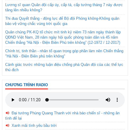
Lương sĩ quan Quân đội cấp úy, cấp tá, cấp tướng tháng 7 này được
tăng lên nhiều không?
Thi đua Quyết thắng - động lực để Bộ đội Phòng không-Không quân
bảo vệ vững chắc vùng trời quốc gia
Quân chủng PK-KQ tổ chức mít tinh kỷ niệm 73 năm ngày thành lập
QĐND Việt Nam, 28 năm ngày hội quốc phòng toàn dân và 45 năm
Chiến thắng “Hà Nội - Điện Biên Phủ trên không” (12-1972 / 12-2017)
Chính trị, tinh thần - nhân tố quan trọng góp phần làm nên Chiến thắng
"Hà Nội - Điện Biên phủ trên không"
Cảnh giác trước những luận điệu chống phá Quân đội của các thế lực
thù địch
CHƯƠNG TRÌNH RADIO
Đại tướng Phùng Quang Thanh với nhà báo chiến sĩ - những ân
tình để lại
Xanh mãi tình yêu bầu trời