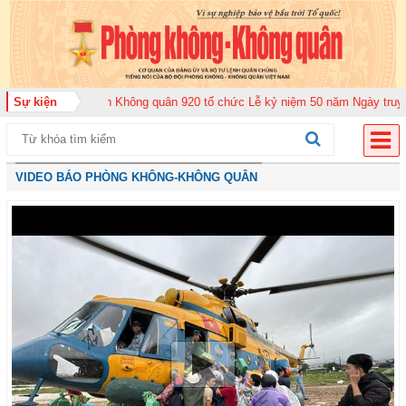
g đoàn Không quân 920 tổ chức Lễ kỷ niệm 50 năm Ngày truyền thống (12-11
Sự kiện
VIDEO BÁO PHÒNG KHÔNG-KHÔNG QUÂN