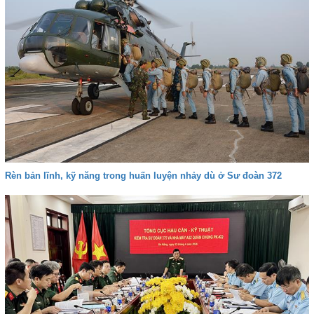
Rèn bản lĩnh, kỹ năng trong huấn luyện nhảy dù ở Sư đoàn 372