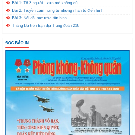
Bài 1: Tổ 3 người - xưa mà không cũ
Bài 2: Truyền cảm hứng từ những nhân tố điển hình
Bài 3: Nối dài mơ ước tân binh
Tháng Ba trên trận địa Trung đoàn 218
ĐỌC BÁO IN