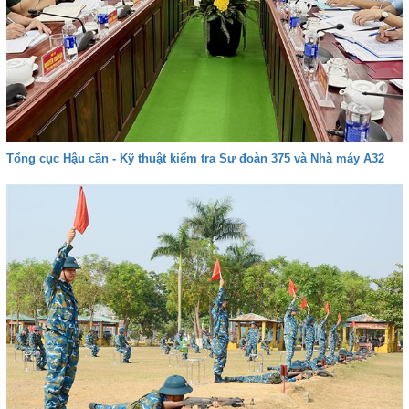
Tổng cục Hậu cần - Kỹ thuật kiểm tra Sư đoàn 375 và Nhà máy A32