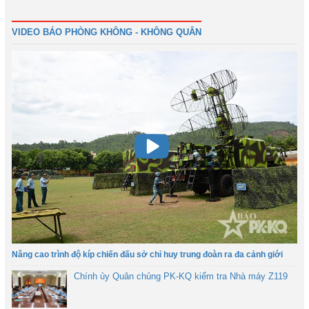
Trước
1
2
3
4
5
6
Tiếp
Cuối
VIDEO BÁO PHÒNG KHÔNG - KHÔNG QUÂN
Nâng cao trình độ kíp chiến đấu sở chỉ huy trung đoàn ra đa cảnh giới
Chính ủy Quân chủng PK-KQ kiểm tra Nhà máy Z119