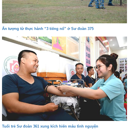
Ấn tượng từ thực hành “3 tiếng nổ” ở Sư đoàn 375
Tuổi trẻ Sư đoàn 361 xung kích hiến máu tình nguyện