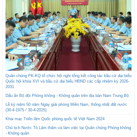
Quân chủng PK-KQ tổ chức hội nghị tổng kết công tác bầu cử đại biểu
Quốc hội khóa XVI và bầu cử đại biểu HĐND các cấp nhiệm kỳ 2026-
2031
Dấu ấn Bộ đội Phòng không - Không quân trên địa bàn Nam Trung Bộ
Lễ kỷ niệm 50 năm Ngày giải phóng Miền Nam, thống nhất đất nước
(30-4-1975 / 30-4-2025)
Khai mạc Triển lãm Quốc phòng quốc tế Việt Nam 2024
Chủ tịch Nước Tô Lâm thăm và làm việc tại Quân chủng Phòng không
- Không quân