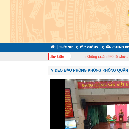
THỜI SỰ
QUỐC PHÒNG
QUÂN CHỦNG PK
tập huấn cán bộ năm 2026
Sự kiện
Trung đoàn Không quân 920 tổ chức Lễ kỷ niệm
VIDEO BÁO PHÒNG KHÔNG-KHÔNG QUÂN