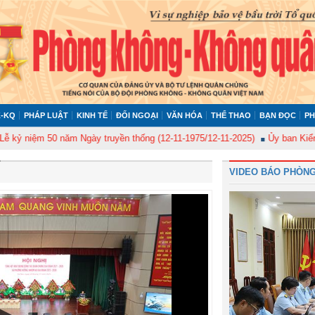
-KQ
PHÁP LUẬT
KINH TẾ
ĐỐI NGOẠI
VĂN HÓA
THỂ THAO
BẠN ĐỌC
PH
 50 năm Ngày truyền thống (12-11-1975/12-11-2025)
Ủy ban Kiểm tra Quân
VIDEO BÁO PHÒNG