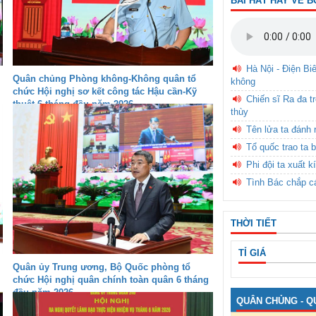
BÀI HÁT HAY VỀ B
Hà Nội - Điện Bi
Quân chủng Phòng không-Không quân tổ
không
chức Hội nghị sơ kết công tác Hậu cần-Kỹ
Chiến sĩ Ra đa t
thuật 6 tháng đầu năm 2026
thùy
Tên lửa ta đánh 
Tổ quốc trao ta b
Phi đội ta xuất k
Tình Bác chắp c
THỜI TIẾT
TỈ GIÁ
Quân ủy Trung ương, Bộ Quốc phòng tổ
chức Hội nghị quân chính toàn quân 6 tháng
đầu năm 2026
QUÂN CHỦNG - Q