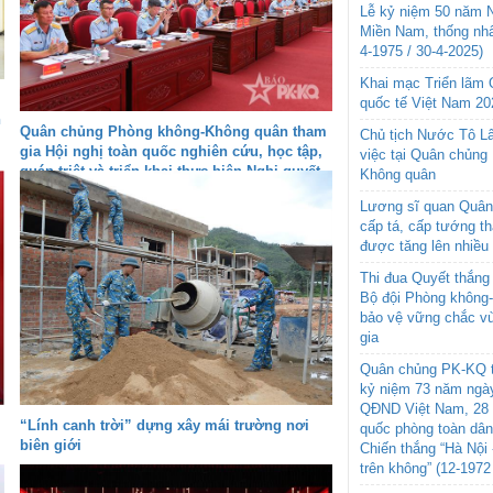
Lễ kỷ niệm 50 năm N
Miền Nam, thống nhấ
4-1975 / 30-4-2025)
Khai mạc Triển lãm
quốc tế Việt Nam 20
h
Quân chủng Phòng không-Không quân tham
Chủ tịch Nước Tô L
gia Hội nghị toàn quốc nghiên cứu, học tập,
việc tại Quân chủng
quán triệt và triển khai thực hiện Nghị quyết
Không quân
Hội nghị lần thứ ba Ban Chấp hành Trung
Lương sĩ quan Quân 
ương Đảng khóa XIV
cấp tá, cấp tướng t
được tăng lên nhiều
Thi đua Quyết thắng 
Bộ đội Phòng không
bảo vệ vững chắc vù
gia
Quân chủng PK-KQ t
kỷ niệm 73 năm ngày
QĐND Việt Nam, 28 
“Lính canh trời” dựng xây mái trường nơi
quốc phòng toàn dâ
biên giới
Chiến thắng “Hà Nội 
trên không” (12-1972