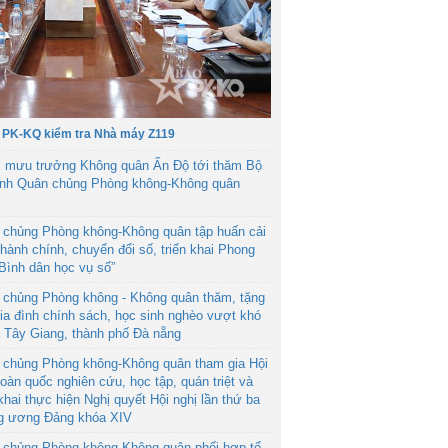
 PK-KQ kiểm tra Nhà máy Z119
 mưu trưởng Không quân Ấn Độ tới thăm Bộ
ệnh Quân chủng Phòng không-Không quân
 chủng Phòng không-Không quân tập huấn cải
hành chính, chuyển đổi số, triển khai Phong
“Bình dân học vụ số”
 chủng Phòng không - Không quân thăm, tặng
ia đình chính sách, học sinh nghèo vượt khó
ã Tây Giang, thành phố Đà nẵng
 chủng Phòng không-Không quân tham gia Hội
toàn quốc nghiên cứu, học tập, quán triệt và
 khai thực hiện Nghị quyết Hội nghị lần thứ ba
g ương Đảng khóa XIV
 chủng Phòng không-Không quân phối hợp tổ