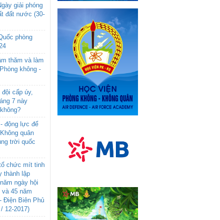
gày giải phóng
t đất nước (30-
 Quốc phòng
24
âm thăm và làm
 Phòng không -
đội cấp úy,
háng 7 này
 không?
- động lực để
-Không quân
ng trời quốc
ổ chức mít tinh
 thành lập
năm ngày hội
n và 45 năm
- Điện Biên Phủ
 / 12-2017)