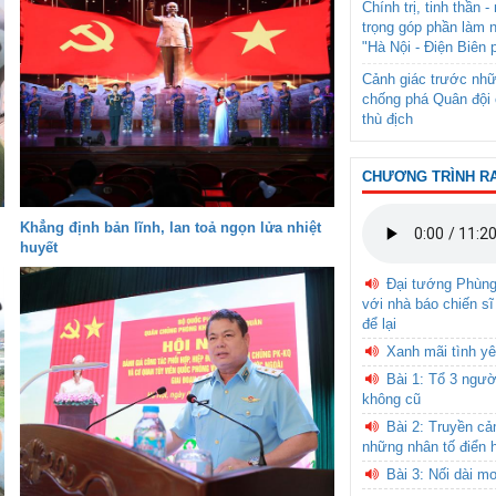
Chính trị, tinh thần 
trọng góp phần làm 
"Hà Nội - Điện Biên 
Cảnh giác trước nhữ
chống phá Quân đội 
thù địch
CHƯƠNG TRÌNH R
Khẳng định bản lĩnh, lan toả ngọn lửa nhiệt
huyết
Đại tướng Phùn
với nhà báo chiến sĩ
để lại
Xanh mãi tình yê
Bài 1: Tổ 3 ngườ
không cũ
Bài 2: Truyền c
những nhân tố điển 
Bài 3: Nối dài m