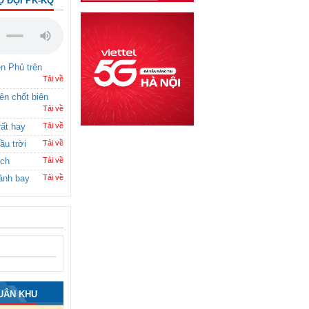
Ộ ĐỘI PK-KQ
ên Phủ trên
Tải về
rên chốt biên
Tải về
rất hay
Tải về
ầu trời
Tải về
ích
Tải về
ánh bay
Tải về
UÂN KHU