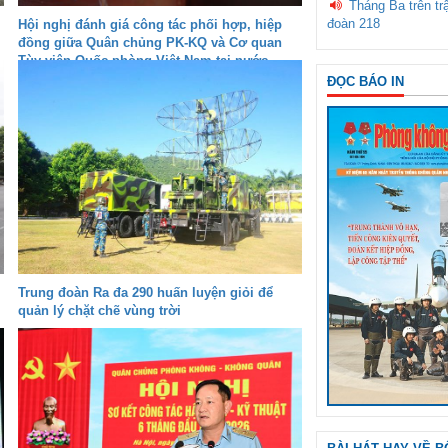
Tháng Ba trên tr
đoàn 218
Hội nghị đánh giá công tác phối hợp, hiệp
đồng giữa Quân chủng PK-KQ và Cơ quan
Tùy viên Quốc phòng Việt Nam tại nước
ngoài
ĐỌC BÁO IN
Trung đoàn Ra đa 290 huấn luyện giỏi để
quản lý chặt chẽ vùng trời