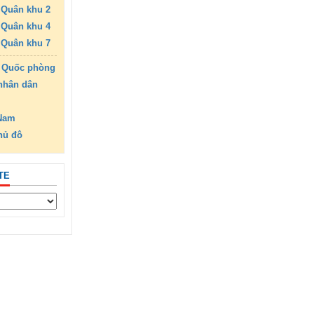
Quân khu 2
Quân khu 4
Quân khu 7
 Quốc phòng
nhân dân
 Nam
hủ đô
TE