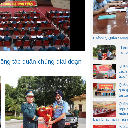
Chính ủy Quân chủng
Tham
Tư l
công tác quần chúng giai đoạn
Quân
cách 
trào 
Quân
quà g
tại x
Quân
nghị 
triển
Ban Chấp hành Trun
Quân