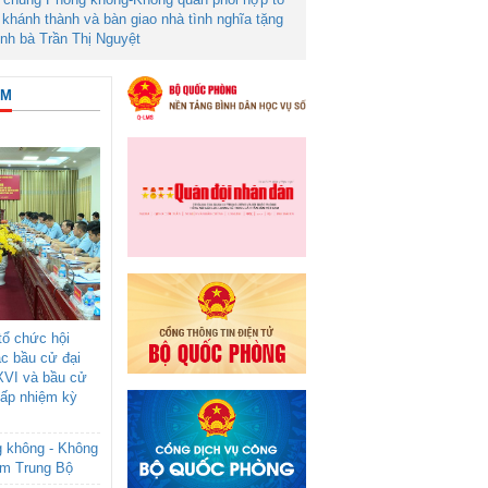
khánh thành và bàn giao nhà tình nghĩa tặng
ình bà Trần Thị Nguyệt
ÂM
ổ chức hội
ác bầu cử đại
XVI và bầu cử
cấp nhiệm kỳ
g không - Không
am Trung Bộ