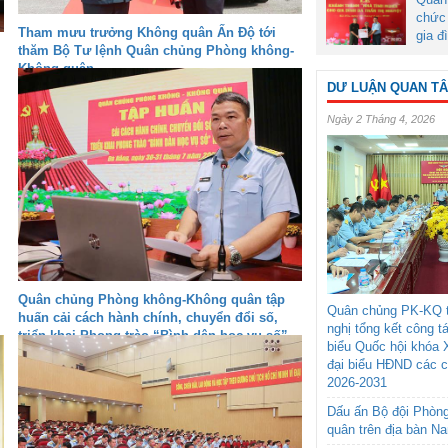
chức 
Tham mưu trưởng Không quân Ấn Độ tới
gia đ
thăm Bộ Tư lệnh Quân chủng Phòng không-
Không quân
DƯ LUẬN QUAN T
Ngày 2 Tháng 4, 2026
Quân chủng Phòng không-Không quân tập
Quân chủng PK-KQ t
huấn cải cách hành chính, chuyển đổi số,
nghị tổng kết công t
triển khai Phong trào “Bình dân học vụ số”
biểu Quốc hội khóa 
đại biểu HĐND các 
2026-2031
Dấu ấn Bộ đội Phòn
quân trên địa bàn N