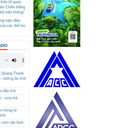
- nhân tố quan
nên Chiến thắng
phủ trên không"
ng luận điệu
của các thế lực
ADIO
g Quang Thanh
 - những ân tình
u bầu trời
i - xưa mà
ảm hứng từ
hình
ơ ước tân binh