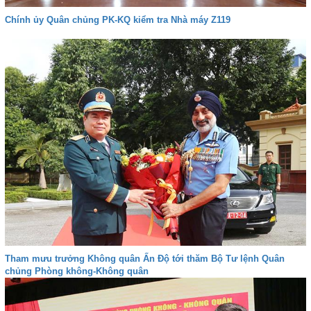
Chính ủy Quân chủng PK-KQ kiểm tra Nhà máy Z119
Tham mưu trưởng Không quân Ấn Độ tới thăm Bộ Tư lệnh Quân
chủng Phòng không-Không quân