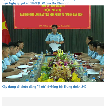
hiện Nghị quyết số 10-NQ/TW của Bộ Chính trị
Xây dựng tổ chức đảng "4 tốt" ở Đảng bộ Trung đoàn 240
1
2
3
4
Tiếp
Cuối