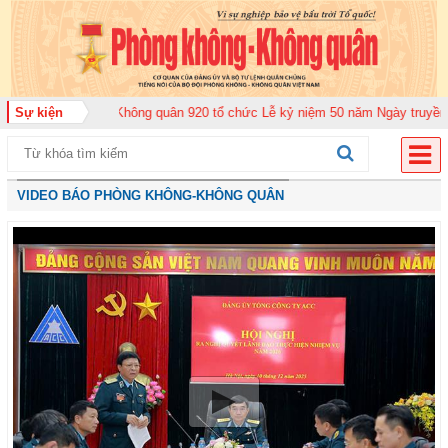
đoàn Không quân 920 tổ chức Lễ kỷ niệm 50 năm Ngày truyền thống (12-11-1
Sự kiện
VIDEO BÁO PHÒNG KHÔNG-KHÔNG QUÂN