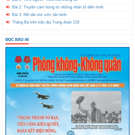
Bài 2: Truyền cảm hứng từ những nhân tố điển hình
Bài 3: Nối dài mơ ước tân binh
Tháng Ba trên trận địa Trung đoàn 218
ĐỌC BÁO IN