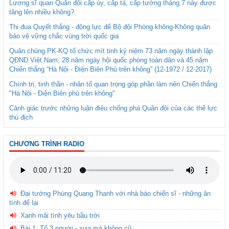
Lương sĩ quan Quân đội cấp úy, cấp tá, cấp tướng tháng 7 này được
tăng lên nhiều không?
Thi đua Quyết thắng - động lực để Bộ đội Phòng không-Không quân
bảo vệ vững chắc vùng trời quốc gia
Quân chủng PK-KQ tổ chức mít tinh kỷ niệm 73 năm ngày thành lập
QĐND Việt Nam, 28 năm ngày hội quốc phòng toàn dân và 45 năm
Chiến thắng “Hà Nội - Điện Biên Phủ trên không” (12-1972 / 12-2017)
Chính trị, tinh thần - nhân tố quan trọng góp phần làm nên Chiến thắng
"Hà Nội - Điện Biên phủ trên không"
Cảnh giác trước những luận điệu chống phá Quân đội của các thế lực
thù địch
CHƯƠNG TRÌNH RADIO
Đại tướng Phùng Quang Thanh với nhà báo chiến sĩ - những ân
tình để lại
Xanh mãi tình yêu bầu trời
Bài 1: Tổ 3 người - xưa mà không cũ