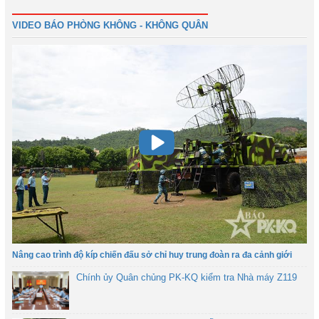
VIDEO BÁO PHÒNG KHÔNG - KHÔNG QUÂN
Nâng cao trình độ kíp chiến đấu sở chỉ huy trung đoàn ra đa cảnh giới
Chính ủy Quân chủng PK-KQ kiểm tra Nhà máy Z119