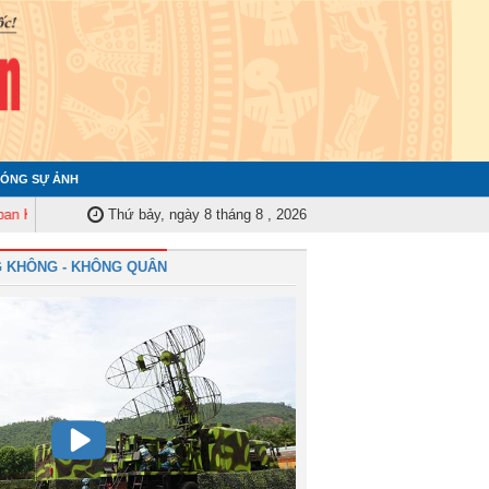
ÓNG SỰ ẢNH
tra Quân ủy Trung ương tập huấn nghiệp vụ công tác kiểm tra, giám sát nă
Thứ bảy, ngày 8 tháng 8 , 2026
 KHÔNG - KHÔNG QUÂN