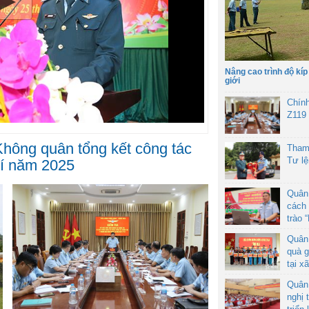
Nâng cao trình độ kíp
giới
Chín
Z119
hông quân tổng kết công tác
Tham
Tư l
hí năm 2025
Quân
cách 
trào 
Quân
quà g
tại x
Quân
nghị 