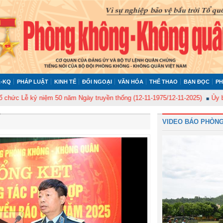
-KQ
PHÁP LUẬT
KINH TẾ
ĐỐI NGOẠI
VĂN HÓA
THỂ THAO
BẠN ĐỌC
PH
 kỷ niệm 50 năm Ngày truyền thống (12-11-1975/12-11-2025)
Ủy ban Kiểm 
VIDEO BÁO PHÒNG