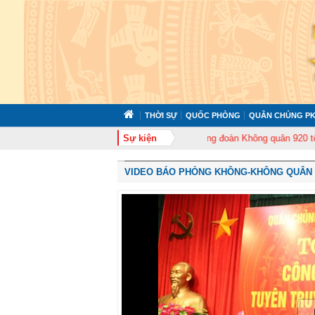
THỜI SỰ
QUỐC PHÒNG
QUÂN CHỦNG PK
tổ chức tập huấn cán bộ năm 2026
Sự kiện
Trung đoàn Không quân 920 tổ chức Lễ
VIDEO BÁO PHÒNG KHÔNG-KHÔNG QUÂN