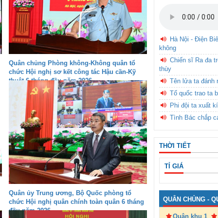
Hà Nội - Điện Bi
không
Chiến sĩ Ra đa t
Quân chủng Phòng không-Không quân tổ
thùy
chức Hội nghị sơ kết công tác Hậu cần-Kỹ
thuật 6 tháng đầu năm 2026
Tên lửa ta đánh 
Tổ quốc trao ta b
Phi đội ta xuất k
Tình Bác chắp c
THỜI TIẾT
TỈ GIÁ
Quân ủy Trung ương, Bộ Quốc phòng tổ
QUÂN CHỦNG - Q
chức Hội nghị quân chính toàn quân 6 tháng
đầu năm 2026
Quân khu 1