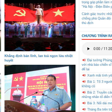
trọng góp phần làm 
"Hà Nội - Điện Biên 
Cảnh giác trước nhữ
chống phá Quân đội 
thù địch
CHƯƠNG TRÌNH R
Khẳng định bản lĩnh, lan toả ngọn lửa nhiệt
Đại tướng Phùn
huyết
với nhà báo chiến sĩ
để lại
Xanh mãi tình yê
Bài 1: Tổ 3 ngườ
không cũ
Bài 2: Truyền c
những nhân tố điển 
Bài 3: Nối dài m
Tháng Ba trên tr