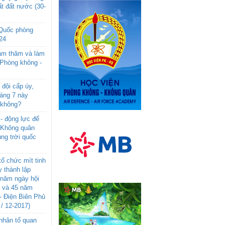
t đất nước (30-
 Quốc phòng
24
âm thăm và làm
 Phòng không -
đội cấp úy,
háng 7 này
 không?
- động lực để
-Không quân
ng trời quốc
ổ chức mít tinh
 thành lập
năm ngày hội
n và 45 năm
- Điện Biên Phủ
 / 12-2017)
- nhân tố quan