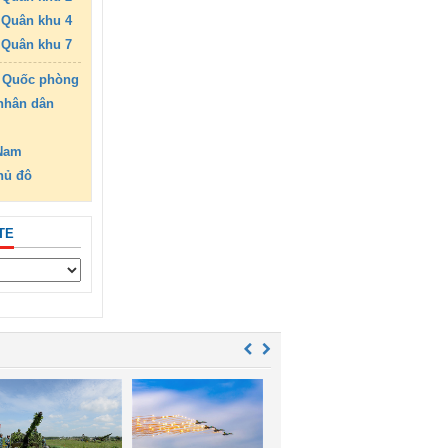
Quân khu 4
Quân khu 7
 Quốc phòng
nhân dân
 Nam
hủ đô
TE