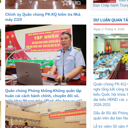
triển
Ban Chấp hành Trun
Chính ủy Quân chủng PK-KQ kiểm tra Nhà
máy Z119
DƯ LUẬN QUAN T
Ngày 2 Tháng 4, 2026
Quân chủng PK-KQ t
nghị tổng kết công t
Quân chủng Phòng không-Không quân tập
biểu Quốc hội khóa 
huấn cải cách hành chính, chuyển đổi số,
đại biểu HĐND các 
triển khai Phong trào “Bình dân học vụ số”
2026-2031
Dấu ấn Bộ đội Phòn
quân trên địa bàn N
Lễ kỷ niệm 50 năm N