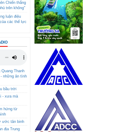
nên Chiến thắng
phủ trên không"
ng luận điệu
của các thế lực
ADIO
g Quang Thanh
 - những ân tình
u bầu trời
i - xưa mà
ảm hứng từ
hình
ơ ước tân binh
ận địa Trung