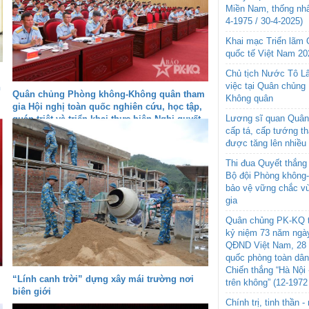
Miền Nam, thống nhấ
4-1975 / 30-4-2025)
Khai mạc Triển lãm
quốc tế Việt Nam 20
Chủ tịch Nước Tô L
việc tại Quân chủng
h
Quân chủng Phòng không-Không quân tham
Không quân
gia Hội nghị toàn quốc nghiên cứu, học tập,
Lương sĩ quan Quân 
quán triệt và triển khai thực hiện Nghị quyết
cấp tá, cấp tướng t
Hội nghị lần thứ ba Ban Chấp hành Trung
được tăng lên nhiều
ương Đảng khóa XIV
Thi đua Quyết thắng 
Bộ đội Phòng không
bảo vệ vững chắc vù
gia
Quân chủng PK-KQ t
kỷ niệm 73 năm ngày
QĐND Việt Nam, 28 
quốc phòng toàn dâ
Chiến thắng “Hà Nội 
“Lính canh trời” dựng xây mái trường nơi
trên không” (12-1972
biên giới
Chính trị, tinh thần 