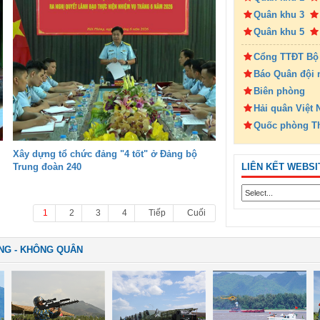
Quân khu 3
Quân khu 5
Cổng TTĐT Bộ
Báo Quân đội 
Biên phòng
Hải quân Việt
Quốc phòng T
Xây dựng tổ chức đảng "4 tốt" ở Đảng bộ
LIÊN KẾT WEBSI
Trung đoàn 240
1
2
3
4
Tiếp
Cuối
NG - KHÔNG QUÂN