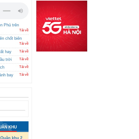
ên Phủ trên
Tải về
rên chốt biên
Tải về
rất hay
Tải về
ầu trời
Tải về
ích
Tải về
ánh bay
Tải về
UÂN KHU
Quân khu 2