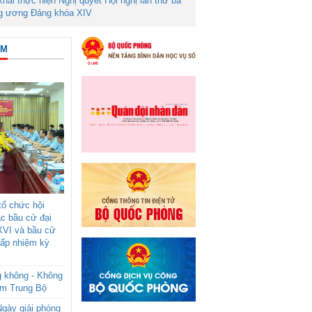
 khai thực hiện Nghị quyết Hội nghị lần thứ ba
g ương Đảng khóa XIV
ÂM
ổ chức hội
ác bầu cử đại
XVI và bầu cử
cấp nhiệm kỳ
g không - Không
am Trung Bộ
gày giải phóng