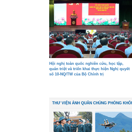
Hội nghị toàn quốc nghiên cứu, học tập,
quán triệt và triển khai thực hiện Nghị quyết
số 10-NQ/TW của Bộ Chính trị
THƯ VIỆN ẢNH QUÂN CHỦNG PHÒNG KHÔ