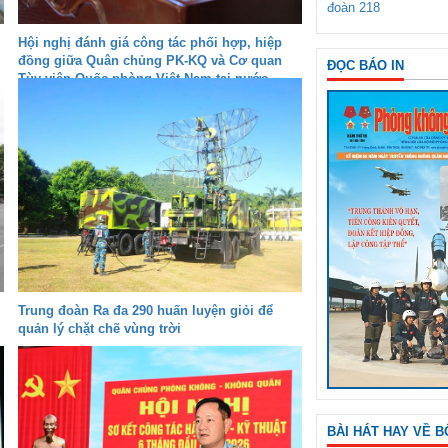
đoàn 218
Hội nghị đánh giá công tác phối hợp, hiệp
đồng giữa Quân chủng PK-KQ và Cơ quan
ĐỌC BÁO IN
Tùy viên Quốc phòng Việt Nam tại nước
ngoài
Trung đoàn Ra đa 290 huấn luyện giỏi để
quản lý chặt chẽ vùng trời
BÀI HÁT HAY VỀ B