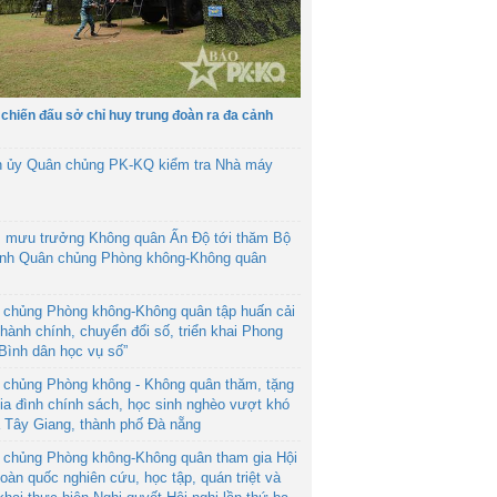
 chiến đấu sở chỉ huy trung đoàn ra đa cảnh
h ủy Quân chủng PK-KQ kiểm tra Nhà máy
 mưu trưởng Không quân Ấn Độ tới thăm Bộ
ệnh Quân chủng Phòng không-Không quân
 chủng Phòng không-Không quân tập huấn cải
hành chính, chuyển đổi số, triển khai Phong
“Bình dân học vụ số”
 chủng Phòng không - Không quân thăm, tặng
ia đình chính sách, học sinh nghèo vượt khó
ã Tây Giang, thành phố Đà nẵng
 chủng Phòng không-Không quân tham gia Hội
toàn quốc nghiên cứu, học tập, quán triệt và