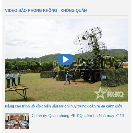
VIDEO BÁO PHÒNG KHÔNG - KHÔNG QUÂN
Nâng cao trình độ kíp chiến đấu sở chỉ huy trung đoàn ra đa cảnh giới
Chính ủy Quân chủng PK-KQ kiểm tra Nhà máy Z119