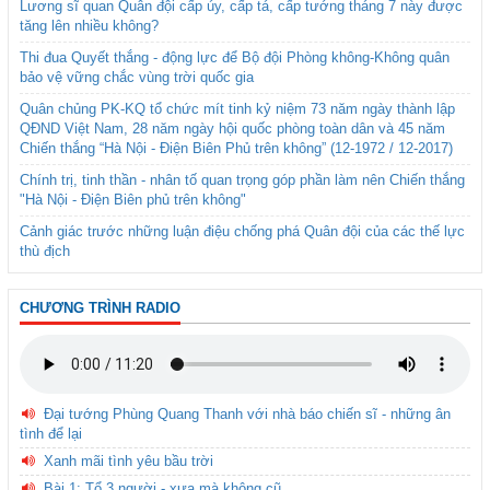
Lương sĩ quan Quân đội cấp úy, cấp tá, cấp tướng tháng 7 này được
tăng lên nhiều không?
Thi đua Quyết thắng - động lực để Bộ đội Phòng không-Không quân
bảo vệ vững chắc vùng trời quốc gia
Quân chủng PK-KQ tổ chức mít tinh kỷ niệm 73 năm ngày thành lập
QĐND Việt Nam, 28 năm ngày hội quốc phòng toàn dân và 45 năm
Chiến thắng “Hà Nội - Điện Biên Phủ trên không” (12-1972 / 12-2017)
Chính trị, tinh thần - nhân tố quan trọng góp phần làm nên Chiến thắng
"Hà Nội - Điện Biên phủ trên không"
Cảnh giác trước những luận điệu chống phá Quân đội của các thế lực
thù địch
CHƯƠNG TRÌNH RADIO
Đại tướng Phùng Quang Thanh với nhà báo chiến sĩ - những ân
tình để lại
Xanh mãi tình yêu bầu trời
Bài 1: Tổ 3 người - xưa mà không cũ