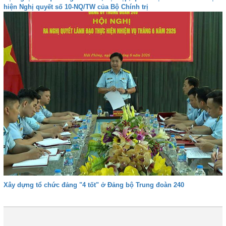
hiện Nghị quyết số 10-NQ/TW của Bộ Chính trị
Xây dựng tổ chức đảng "4 tốt" ở Đảng bộ Trung đoàn 240
1
2
3
4
Tiếp
Cuối