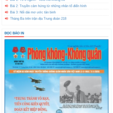
Bài 2: Truyền cảm hứng từ những nhân tố điển hình
Bài 3: Nối dài mơ ước tân binh
Tháng Ba trên trận địa Trung đoàn 218
ĐỌC BÁO IN