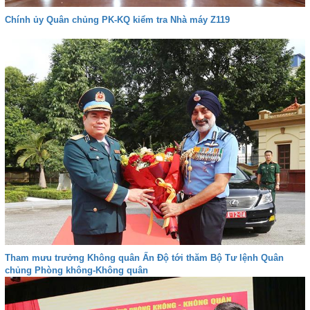
Chính ủy Quân chủng PK-KQ kiểm tra Nhà máy Z119
Tham mưu trưởng Không quân Ấn Độ tới thăm Bộ Tư lệnh Quân
chủng Phòng không-Không quân