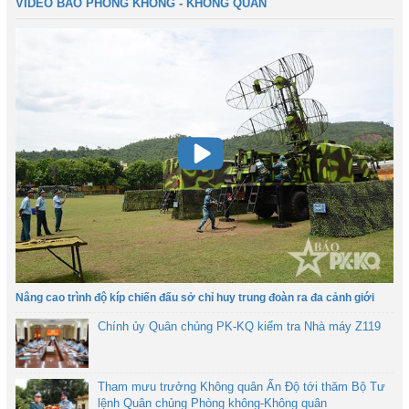
VIDEO BÁO PHÒNG KHÔNG - KHÔNG QUÂN
Nâng cao trình độ kíp chiến đấu sở chỉ huy trung đoàn ra đa cảnh giới
Chính ủy Quân chủng PK-KQ kiểm tra Nhà máy Z119
Tham mưu trưởng Không quân Ấn Độ tới thăm Bộ Tư
lệnh Quân chủng Phòng không-Không quân