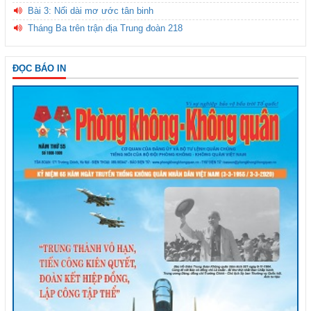
Bài 3: Nối dài mơ ước tân binh
Tháng Ba trên trận địa Trung đoàn 218
ĐỌC BÁO IN