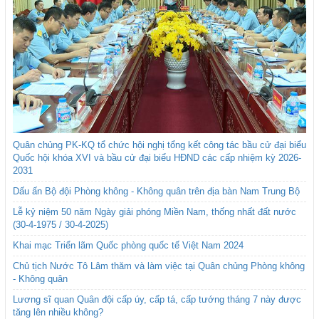
Quân chủng PK-KQ tổ chức hội nghị tổng kết công tác bầu cử đại biểu
Quốc hội khóa XVI và bầu cử đại biểu HĐND các cấp nhiệm kỳ 2026-
2031
Dấu ấn Bộ đội Phòng không - Không quân trên địa bàn Nam Trung Bộ
Lễ kỷ niệm 50 năm Ngày giải phóng Miền Nam, thống nhất đất nước
(30-4-1975 / 30-4-2025)
Khai mạc Triển lãm Quốc phòng quốc tế Việt Nam 2024
Chủ tịch Nước Tô Lâm thăm và làm việc tại Quân chủng Phòng không
- Không quân
Lương sĩ quan Quân đội cấp úy, cấp tá, cấp tướng tháng 7 này được
tăng lên nhiều không?