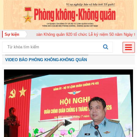
rung đoàn Không quân 920 tổ chức Lễ kỷ niệm 50 năm Ngày truyền thống (12
Sự kiện
VIDEO BÁO PHÒNG KHÔNG-KHÔNG QUÂN