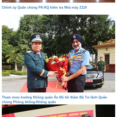
Chính ủy Quân chủng PK-KQ kiểm tra Nhà máy Z119
Tham mưu trưởng Không quân Ấn Độ tới thăm Bộ Tư lệnh Quân
chủng Phòng không-Không quân