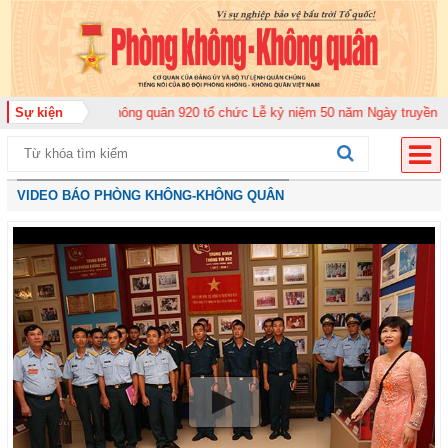
àn Không quân 920 tổ chức Lễ kỷ niệm 50 năm Ngày truyền thống (12-11-197
Sự kiện
VIDEO BÁO PHÒNG KHÔNG-KHÔNG QUÂN