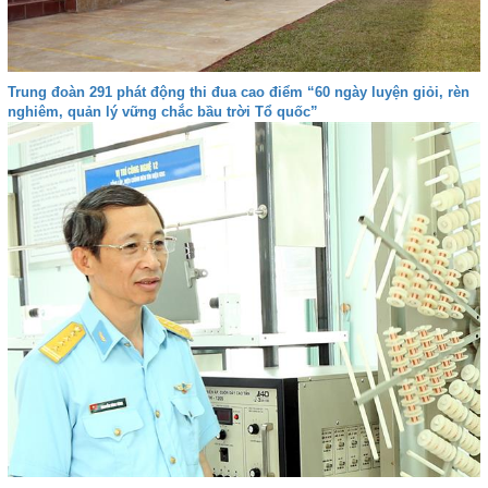
Trung đoàn 291 phát động thi đua cao điểm “60 ngày luyện giỏi, rèn
nghiêm, quản lý vững chắc bầu trời Tổ quốc”