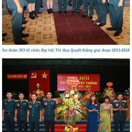
Sư đoàn 363 tổ chức Đại hội Thi đua Quyết thắng giai đoạn 2013-2018