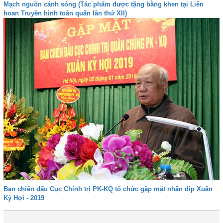
Mạch nguồn cánh sóng (Tác phẩm được tặng bằng khen tại Liên
hoan Truyền hình toàn quân lần thứ XII)
Bạn chiến đấu Cục Chính trị PK-KQ tổ chức gặp mặt nhân dịp Xuân
Kỷ Hợi - 2019