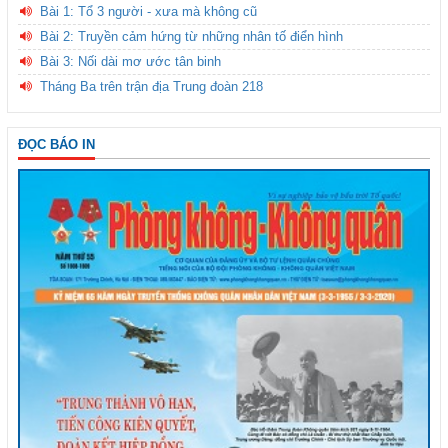
Bài 1: Tổ 3 người - xưa mà không cũ
Bài 2: Truyền cảm hứng từ những nhân tố điển hình
Bài 3: Nối dài mơ ước tân binh
Tháng Ba trên trận địa Trung đoàn 218
ĐỌC BÁO IN