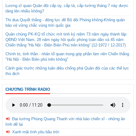
Lương sĩ quan Quân đội cấp úy, cấp tá, cấp tướng tháng 7 này được
tăng lên nhiều không?
Thi đua Quyết thắng - động lực để Bộ đội Phòng không-Không quân
bảo vệ vững chắc vùng trời quốc gia
Quân chủng PK-KQ tổ chức mít tinh kỷ niệm 73 năm ngày thành lập
QĐND Việt Nam, 28 năm ngày hội quốc phòng toàn dân và 45 năm
Chiến thắng “Hà Nội - Điện Biên Phủ trên không” (12-1972 / 12-2017)
Chính trị, tinh thần - nhân tố quan trọng góp phần làm nên Chiến thắng
"Hà Nội - Điện Biên phủ trên không"
Cảnh giác trước những luận điệu chống phá Quân đội của các thế lực
thù địch
CHƯƠNG TRÌNH RADIO
Đại tướng Phùng Quang Thanh với nhà báo chiến sĩ - những ân
tình để lại
Xanh mãi tình yêu bầu trời