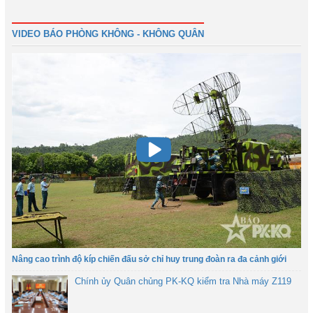
Đầu
Trước
48
49
50
51
52
53
54
Tiếp
VIDEO BÁO PHÒNG KHÔNG - KHÔNG QUÂN
Nâng cao trình độ kíp chiến đấu sở chỉ huy trung đoàn ra đa cảnh giới
Chính ủy Quân chủng PK-KQ kiểm tra Nhà máy Z119