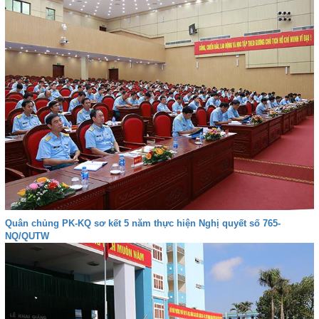
Quân chủng PK-KQ sơ kết 5 năm thực hiện Nghị quyết số 765-
NQ/QUTW