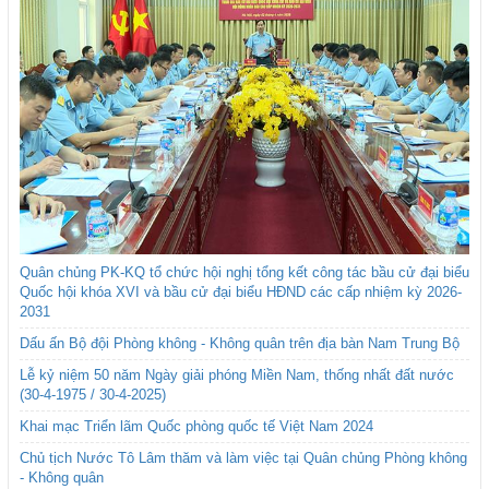
Quân chủng PK-KQ tổ chức hội nghị tổng kết công tác bầu cử đại biểu
Quốc hội khóa XVI và bầu cử đại biểu HĐND các cấp nhiệm kỳ 2026-
2031
Dấu ấn Bộ đội Phòng không - Không quân trên địa bàn Nam Trung Bộ
Lễ kỷ niệm 50 năm Ngày giải phóng Miền Nam, thống nhất đất nước
(30-4-1975 / 30-4-2025)
Khai mạc Triển lãm Quốc phòng quốc tế Việt Nam 2024
Chủ tịch Nước Tô Lâm thăm và làm việc tại Quân chủng Phòng không
- Không quân