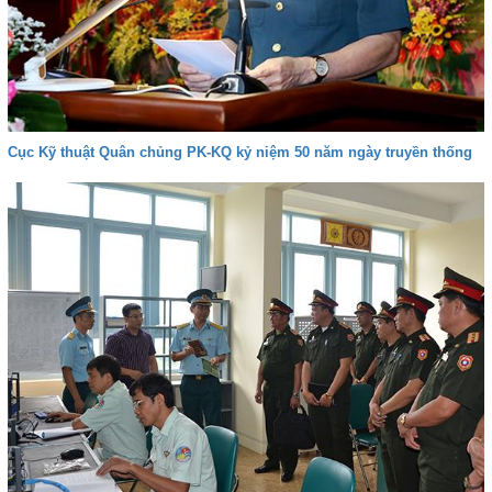
Cục Kỹ thuật Quân chủng PK-KQ kỷ niệm 50 năm ngày truyền thống