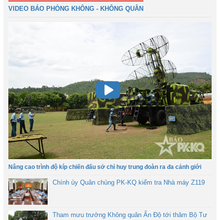
VIDEO BÁO PHÒNG KHÔNG - KHÔNG QUÂN
Nâng cao trình độ kíp chiến đấu sở chỉ huy trung đoàn ra đa cảnh giới
Chính ủy Quân chủng PK-KQ kiểm tra Nhà máy Z119
Tham mưu trưởng Không quân Ấn Độ tới thăm Bộ Tư