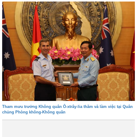
Tham mưu trưởng Không quân Ô-xtrây-lia thăm và làm việc tại Quân
chủng Phòng không-Không quân
Đầu
Trước
42
43
44
45
46
47
48
49
Tiếp
Cuối