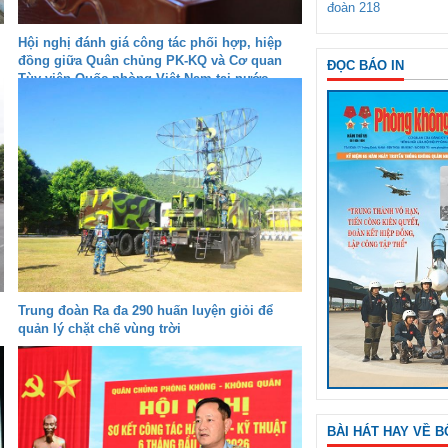
đoàn 218
Hội nghị đánh giá công tác phối hợp, hiệp
đồng giữa Quân chủng PK-KQ và Cơ quan
ĐỌC BÁO IN
Tùy viên Quốc phòng Việt Nam tại nước
ngoài
Trung đoàn Ra đa 290 huấn luyện giỏi để
quản lý chặt chẽ vùng trời
BÀI HÁT HAY VỀ B