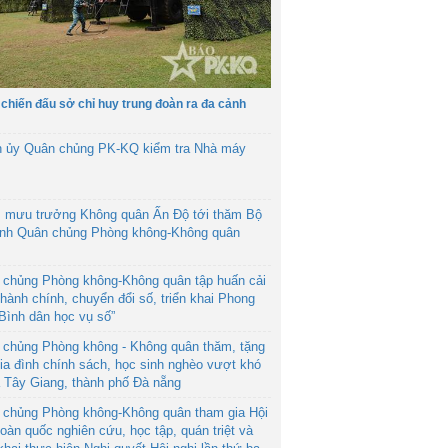
 chiến đấu sở chỉ huy trung đoàn ra đa cảnh
h ủy Quân chủng PK-KQ kiểm tra Nhà máy
 mưu trưởng Không quân Ấn Độ tới thăm Bộ
ệnh Quân chủng Phòng không-Không quân
 chủng Phòng không-Không quân tập huấn cải
hành chính, chuyển đổi số, triển khai Phong
“Bình dân học vụ số”
 chủng Phòng không - Không quân thăm, tặng
ia đình chính sách, học sinh nghèo vượt khó
ã Tây Giang, thành phố Đà nẵng
 chủng Phòng không-Không quân tham gia Hội
toàn quốc nghiên cứu, học tập, quán triệt và