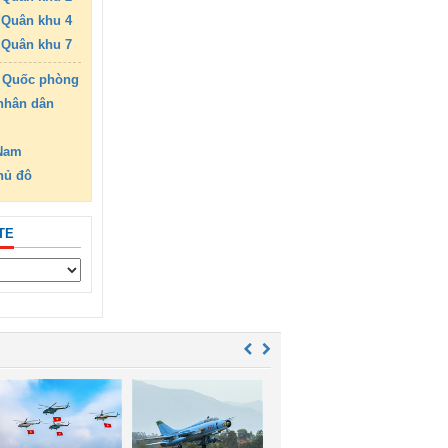
Quân khu 4
Quân khu 7
 Quốc phòng
nhân dân
 Nam
hủ đô
TE