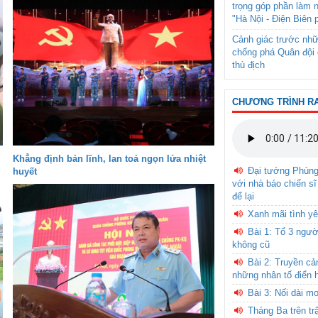
trọng góp phần làm 
"Hà Nội - Điện Biên 
Cảnh giác trước nhữ
chống phá Quân đội 
thù địch
CHƯƠNG TRÌNH R
Khẳng định bản lĩnh, lan toả ngọn lửa nhiệt
Đại tướng Phùn
huyết
với nhà báo chiến sĩ
để lại
Xanh mãi tình yê
Bài 1: Tổ 3 ngườ
không cũ
Bài 2: Truyền c
những nhân tố điển 
Bài 3: Nối dài m
Tháng Ba trên tr