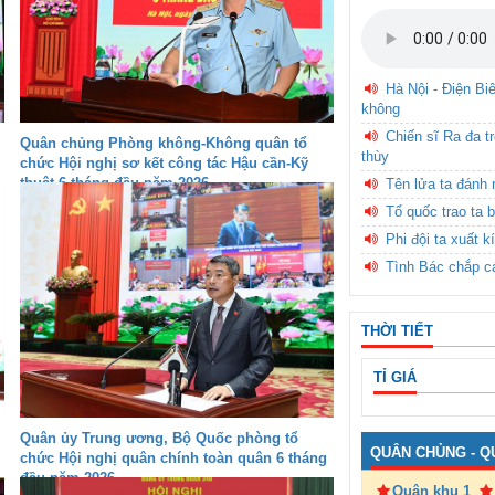
Hà Nội - Điện Bi
không
Chiến sĩ Ra đa t
Quân chủng Phòng không-Không quân tổ
thùy
chức Hội nghị sơ kết công tác Hậu cần-Kỹ
thuật 6 tháng đầu năm 2026
Tên lửa ta đánh 
Tổ quốc trao ta b
Phi đội ta xuất k
Tình Bác chắp c
THỜI TIẾT
TỈ GIÁ
Quân ủy Trung ương, Bộ Quốc phòng tổ
QUÂN CHỦNG - Q
chức Hội nghị quân chính toàn quân 6 tháng
đầu năm 2026
Quân khu 1