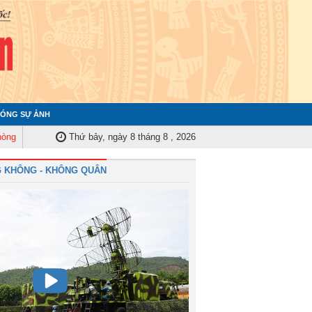
ÓNG SỰ ẢNH
 - Không quân bế mạc Diễn tập chiến thuật vòng tổng hợp phân đội Tên lử
Thứ bảy, ngày 8 tháng 8 , 2026
 KHÔNG - KHÔNG QUÂN