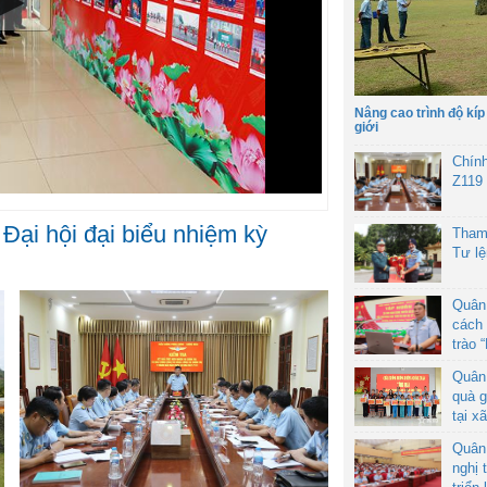
Nâng cao trình độ kíp
giới
Chín
Z119
Đại hội đại biểu nhiệm kỳ
Tham
Tư l
Quân
cách 
trào 
Quân
quà g
tại x
Quân
nghị 