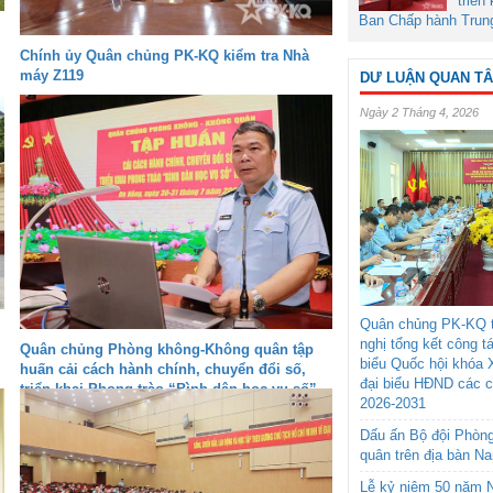
triển
Ban Chấp hành Trun
Chính ủy Quân chủng PK-KQ kiểm tra Nhà
máy Z119
DƯ LUẬN QUAN T
Ngày 2 Tháng 4, 2026
Quân chủng PK-KQ t
nghị tổng kết công t
Quân chủng Phòng không-Không quân tập
biểu Quốc hội khóa 
huấn cải cách hành chính, chuyển đổi số,
đại biểu HĐND các 
triển khai Phong trào “Bình dân học vụ số”
2026-2031
Dấu ấn Bộ đội Phòn
quân trên địa bàn N
Lễ kỷ niệm 50 năm N