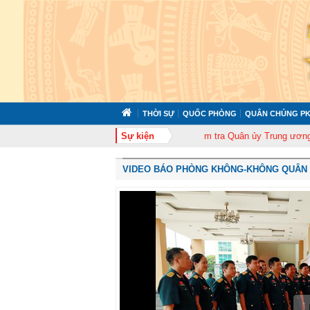
THỜI SỰ
QUỐC PHÒNG
QUÂN CHỦNG PK
ng (12-11-1975/12-11-2025)
Sự kiện
Ủy ban Kiểm tra Quân ủy Trung ương tập huấn
VIDEO BÁO PHÒNG KHÔNG-KHÔNG QUÂN