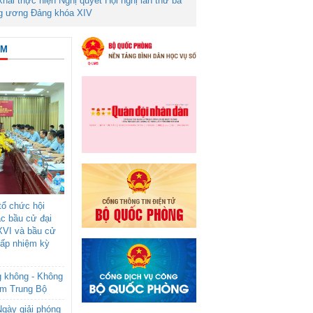
 khai thực hiện Nghị quyết Hội nghị lần thứ ba
g ương Đảng khóa XIV
ÂM
ổ chức hội
ác bầu cử đại
XVI và bầu cử
cấp nhiệm kỳ
g không - Không
am Trung Bộ
gày giải phóng