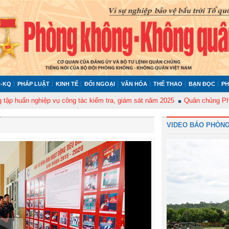
-KQ
PHÁP LUẬT
KINH TẾ
ĐỐI NGOẠI
VĂN HÓA
THỂ THAO
BẠN ĐỌC
PH
 nghiệp vụ công tác kiểm tra, giám sát năm 2025
Quân chủng Phòng không
VIDEO BÁO PHÒNG