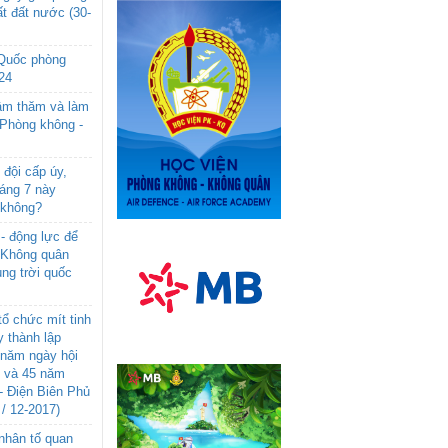
t đất nước (30-
 Quốc phòng
24
âm thăm và làm
 Phòng không -
đội cấp úy,
háng 7 này
 không?
- động lực để
-Không quân
ng trời quốc
ổ chức mít tinh
 thành lập
năm ngày hội
n và 45 năm
- Điện Biên Phủ
 / 12-2017)
- nhân tố quan