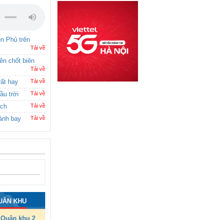
ên Phủ trên
Tải về
rên chốt biên
Tải về
rất hay
Tải về
ầu trời
Tải về
ích
Tải về
ánh bay
Tải về
UÂN KHU
Quân khu 2