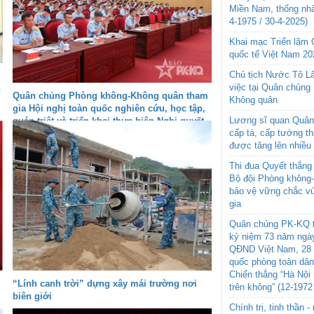
Miền Nam, thống nhấ
4-1975 / 30-4-2025)
Khai mạc Triển lãm
quốc tế Việt Nam 20
Chủ tịch Nước Tô L
việc tại Quân chủng
h
Quân chủng Phòng không-Không quân tham
Không quân
gia Hội nghị toàn quốc nghiên cứu, học tập,
Lương sĩ quan Quân 
quán triệt và triển khai thực hiện Nghị quyết
cấp tá, cấp tướng t
Hội nghị lần thứ ba Ban Chấp hành Trung
được tăng lên nhiều
ương Đảng khóa XIV
Thi đua Quyết thắng 
Bộ đội Phòng không
bảo vệ vững chắc vù
gia
Quân chủng PK-KQ t
kỷ niệm 73 năm ngày
QĐND Việt Nam, 28 
quốc phòng toàn dâ
Chiến thắng “Hà Nội 
“Lính canh trời” dựng xây mái trường nơi
trên không” (12-1972
biên giới
Chính trị, tinh thần 