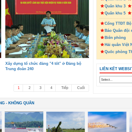
Quân khu 3
Quân khu 5
Cổng TTĐT Bộ
Báo Quân đội 
Biên phòng
Hải quân Việt
Quốc phòng T
Xây dựng tổ chức đảng "4 tốt" ở Đảng bộ
LIÊN KẾT WEBSI
Trung đoàn 240
1
2
3
4
Tiếp
Cuối
NG - KHÔNG QUÂN