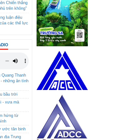
nên Chiến thắng
phủ trên không"
ng luận điệu
của các thế lực
ADIO
g Quang Thanh
 - những ân tình
u bầu trời
i - xưa mà
ảm hứng từ
hình
ơ ước tân binh
ận địa Trung