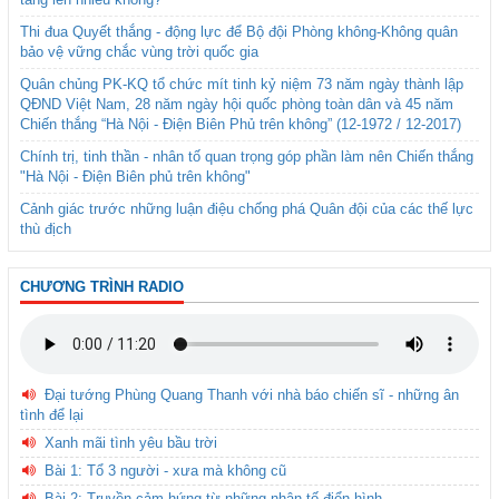
Thi đua Quyết thắng - động lực để Bộ đội Phòng không-Không quân
bảo vệ vững chắc vùng trời quốc gia
Quân chủng PK-KQ tổ chức mít tinh kỷ niệm 73 năm ngày thành lập
QĐND Việt Nam, 28 năm ngày hội quốc phòng toàn dân và 45 năm
Chiến thắng “Hà Nội - Điện Biên Phủ trên không” (12-1972 / 12-2017)
Chính trị, tinh thần - nhân tố quan trọng góp phần làm nên Chiến thắng
"Hà Nội - Điện Biên phủ trên không"
Cảnh giác trước những luận điệu chống phá Quân đội của các thế lực
thù địch
CHƯƠNG TRÌNH RADIO
Đại tướng Phùng Quang Thanh với nhà báo chiến sĩ - những ân
tình để lại
Xanh mãi tình yêu bầu trời
Bài 1: Tổ 3 người - xưa mà không cũ
Bài 2: Truyền cảm hứng từ những nhân tố điển hình