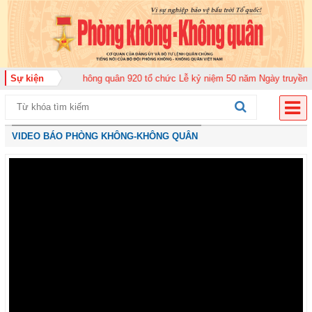
đoàn Không quân 920 tổ chức Lễ kỷ niệm 50 năm Ngày truyền thống (12-11-1
Sự kiện
VIDEO BÁO PHÒNG KHÔNG-KHÔNG QUÂN