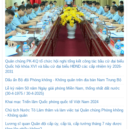
Quân chủng PK-KQ tổ chức hội nghị tổng kết công tác bầu cử đại biểu
Quốc hội khóa XVI và bầu cử đại biểu HĐND các cấp nhiệm kỳ 2026-
2031
Dấu ấn Bộ đội Phòng không - Không quân trên địa bàn Nam Trung Bộ
Lễ kỷ niệm 50 năm Ngày giải phóng Miền Nam, thống nhất đất nước
(30-4-1975 / 30-4-2025)
Khai mạc Triển lãm Quốc phòng quốc tế Việt Nam 2024
Chủ tịch Nước Tô Lâm thăm và làm việc tại Quân chủng Phòng không
- Không quân
Lương sĩ quan Quân đội cấp úy, cấp tá, cấp tướng tháng 7 này được
tăng lên nhiều không?