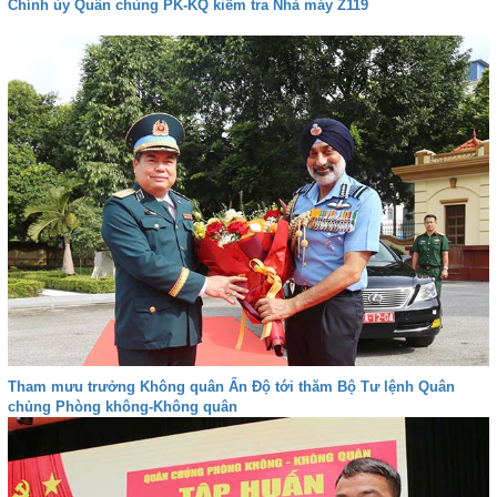
Chính ủy Quân chủng PK-KQ kiểm tra Nhà máy Z119
Tham mưu trưởng Không quân Ấn Độ tới thăm Bộ Tư lệnh Quân
chủng Phòng không-Không quân