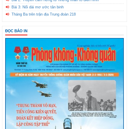
Bài 3: Nối dài mơ ước tân binh
Tháng Ba trên trận địa Trung đoàn 218
ĐỌC BÁO IN