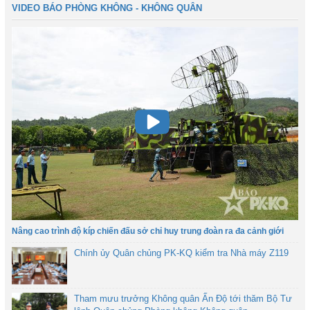
VIDEO BÁO PHÒNG KHÔNG - KHÔNG QUÂN
Nâng cao trình độ kíp chiến đấu sở chỉ huy trung đoàn ra đa cảnh giới
Chính ủy Quân chủng PK-KQ kiểm tra Nhà máy Z119
Tham mưu trưởng Không quân Ấn Độ tới thăm Bộ Tư