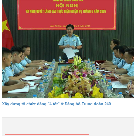
Xây dựng tổ chức đảng "4 tốt" ở Đảng bộ Trung đoàn 240
1
2
3
4
Tiếp
Cuối