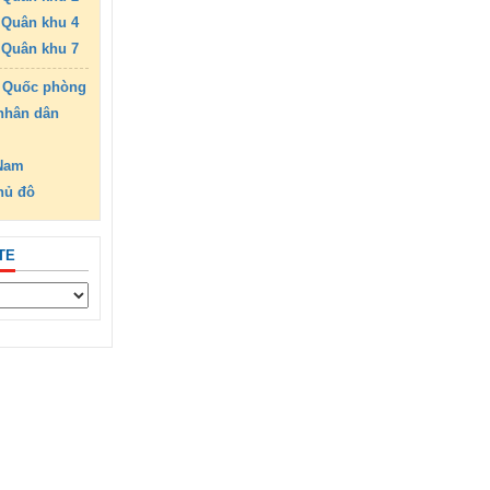
Quân khu 4
Quân khu 7
 Quốc phòng
nhân dân
 Nam
hủ đô
TE