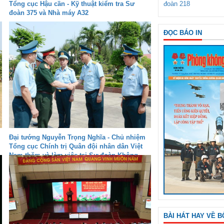
đoàn 218
Tổng cục Hậu cần - Kỹ thuật kiểm tra Sư
đoàn 375 và Nhà máy A32
ĐỌC BÁO IN
Đại tướng Nguyễn Trọng Nghĩa - Chủ nhiệm
Tổng cục Chính trị Quân đội nhân dân Việt
Nam thăm và làm việc tại Sư đoàn Không
quân 372
BÀI HÁT HAY VỀ B