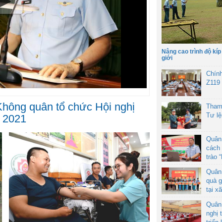
Nâng cao trình độ kíp
giới
Chín
Z119
hông quân tổ chức Hội nghị
Tham
Tư l
 2021
Quân
cách 
trào 
Quân
quà g
tại x
Quân
nghị 