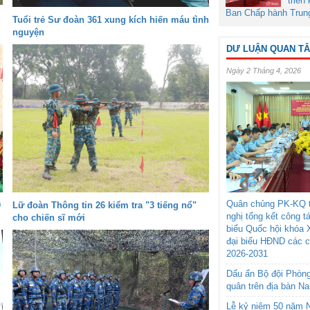
triển
Ban Chấp hành Trun
Tuổi trẻ Sư đoàn 361 xung kích hiến máu tình
nguyện
DƯ LUẬN QUAN T
Ngày 2 Tháng 4, 2026
Quân chủng PK-KQ t
0
Lữ đoàn Thông tin 26 kiểm tra "3 tiếng nổ"
nghị tổng kết công t
cho chiến sĩ mới
biểu Quốc hội khóa 
đại biểu HĐND các 
2026-2031
Dấu ấn Bộ đội Phòn
quân trên địa bàn N
Lễ kỷ niệm 50 năm N