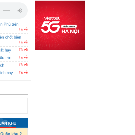
ên Phủ trên
Tải về
rên chốt biên
Tải về
rất hay
Tải về
ầu trời
Tải về
ích
Tải về
ánh bay
Tải về
UÂN KHU
Quân khu 2