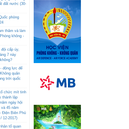
t đất nước (30-
 Quốc phòng
24
âm thăm và làm
 Phòng không -
đội cấp úy,
háng 7 này
 không?
- động lực để
-Không quân
ng trời quốc
ổ chức mít tinh
 thành lập
năm ngày hội
n và 45 năm
- Điện Biên Phủ
 / 12-2017)
- nhân tố quan