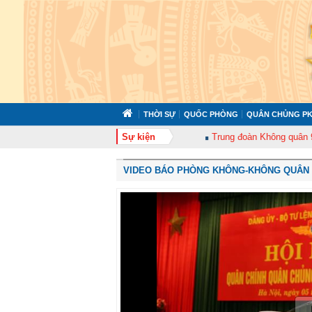
THỜI SỰ
QUỐC PHÒNG
QUÂN CHỦNG PK
372 tổ chức tập huấn cán bộ năm 2026
Sự kiện
Trung đoàn Không quân 920 tổ ch
VIDEO BÁO PHÒNG KHÔNG-KHÔNG QUÂN