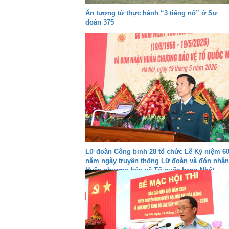
Ấn tượng từ thực hành “3 tiếng nổ” ở Sư
đoàn 375
Lữ đoàn Công binh 28 tổ chức Lễ Kỷ niệm 6
năm ngày truyền thống Lữ đoàn và đón nhận
Huân chương bảo vệ Tổ quốc hạng Nhất