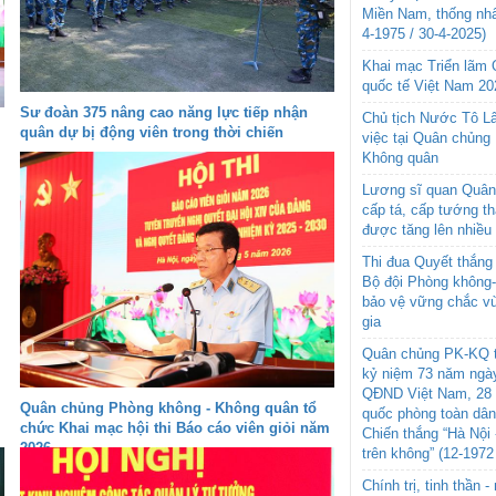
Miền Nam, thống nhấ
4-1975 / 30-4-2025)
Khai mạc Triển lãm
quốc tế Việt Nam 20
Sư đoàn 375 nâng cao năng lực tiếp nhận
Chủ tịch Nước Tô L
quân dự bị động viên trong thời chiến
việc tại Quân chủng
Không quân
Lương sĩ quan Quân 
cấp tá, cấp tướng t
được tăng lên nhiều
Thi đua Quyết thắng 
Bộ đội Phòng không
bảo vệ vững chắc vù
gia
Quân chủng PK-KQ t
kỷ niệm 73 năm ngày
QĐND Việt Nam, 28 
Quân chủng Phòng không - Không quân tổ
quốc phòng toàn dâ
chức Khai mạc hội thi Báo cáo viên giỏi năm
Chiến thắng “Hà Nội 
2026
trên không” (12-1972
Chính trị, tinh thần 