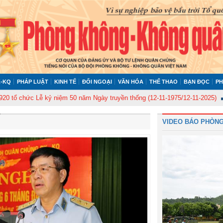
-KQ
PHÁP LUẬT
KINH TẾ
ĐỐI NGOẠI
VĂN HÓA
THỂ THAO
BẠN ĐỌC
PH
ức Lễ kỷ niệm 50 năm Ngày truyền thống (12-11-1975/12-11-2025)
Ủy ban 
VIDEO BÁO PHÒNG