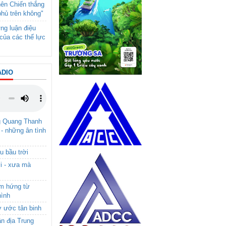
nên Chiến thắng
phủ trên không"
ng luận điệu
của các thế lực
ADIO
g Quang Thanh
 - những ân tình
u bầu trời
i - xưa mà
ảm hứng từ
hình
ơ ước tân binh
ận địa Trung