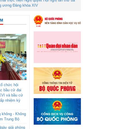
 khai thực hiện Nghị quyết Hội nghị lần thứ ba
g ương Đảng khóa XIV
ÂM
ổ chức hội
ác bầu cử đại
XVI và bầu cử
cấp nhiệm kỳ
g không - Không
am Trung Bộ
gày giải phóng