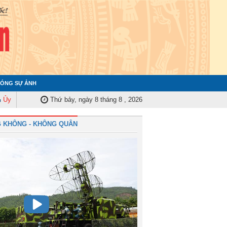
ÓNG SỰ ẢNH
Kiểm tra Quân ủy Trung ương tập huấn nghiệp vụ công tác kiểm tra, giám sá
Thứ bảy, ngày 8 tháng 8 , 2026
 KHÔNG - KHÔNG QUÂN