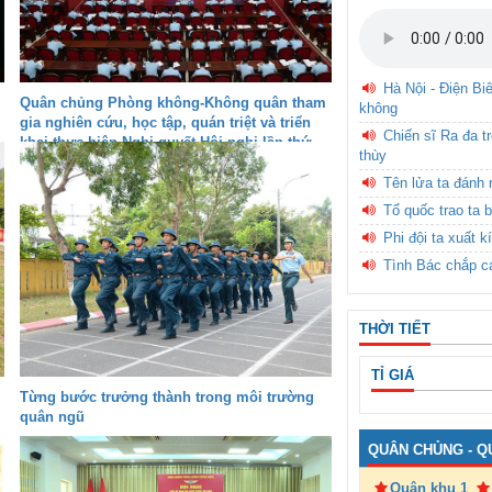
Hà Nội - Điện Bi
Quân chủng Phòng không-Không quân tham
không
gia nghiên cứu, học tập, quán triệt và triển
Chiến sĩ Ra đa t
khai thực hiện Nghị quyết Hội nghị lần thứ
thùy
hai, Ban Chấp hành Trung ương Đảng khóa
XIV
Tên lửa ta đánh 
Tổ quốc trao ta b
Phi đội ta xuất k
Tình Bác chắp c
THỜI TIẾT
TỈ GIÁ
Từng bước trưởng thành trong môi trường
quân ngũ
QUÂN CHỦNG - Q
Quân khu 1