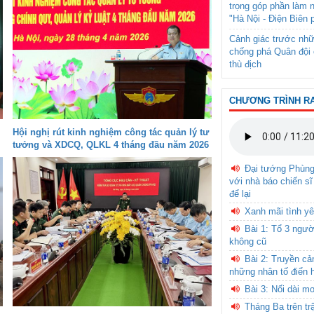
trọng góp phần làm 
"Hà Nội - Điện Biên 
Cảnh giác trước nhữ
chống phá Quân đội 
thù địch
CHƯƠNG TRÌNH R
Hội nghị rút kinh nghiệm công tác quản lý tư
tưởng và XDCQ, QLKL 4 tháng đầu năm 2026
Đại tướng Phùn
với nhà báo chiến sĩ
để lại
Xanh mãi tình yê
Bài 1: Tổ 3 ngườ
không cũ
Bài 2: Truyền c
những nhân tố điển 
Bài 3: Nối dài m
Tháng Ba trên tr