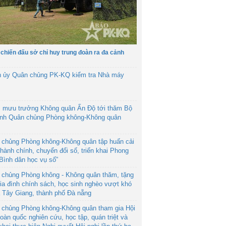
 chiến đấu sở chỉ huy trung đoàn ra đa cảnh
h ủy Quân chủng PK-KQ kiểm tra Nhà máy
 mưu trưởng Không quân Ấn Độ tới thăm Bộ
ệnh Quân chủng Phòng không-Không quân
 chủng Phòng không-Không quân tập huấn cải
hành chính, chuyển đổi số, triển khai Phong
“Bình dân học vụ số”
 chủng Phòng không - Không quân thăm, tặng
ia đình chính sách, học sinh nghèo vượt khó
ã Tây Giang, thành phố Đà nẵng
 chủng Phòng không-Không quân tham gia Hội
toàn quốc nghiên cứu, học tập, quán triệt và