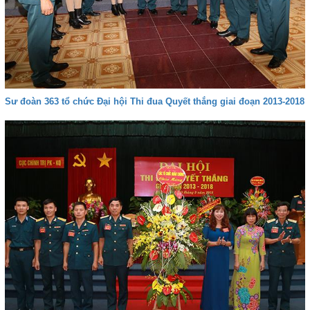
Sư đoàn 363 tổ chức Đại hội Thi đua Quyết thắng giai đoạn 2013-2018