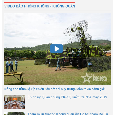
Tiếp
VIDEO BÁO PHÒNG KHÔNG - KHÔNG QUÂN
Nâng cao trình độ kíp chiến đấu sở chỉ huy trung đoàn ra đa cảnh giới
Chính ủy Quân chủng PK-KQ kiểm tra Nhà máy Z119
Tham mưu trưởng Không quân Ấn Độ tới thăm Bộ Tư