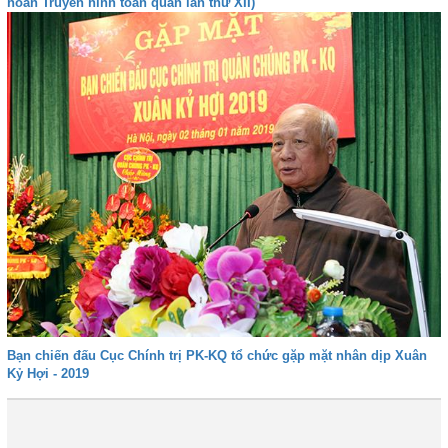
hoan Truyền hình toàn quân lần thứ XII)
Bạn chiến đấu Cục Chính trị PK-KQ tổ chức gặp mặt nhân dịp Xuân
Kỷ Hợi - 2019
Đầu
Trước
48
49
50
51
52
53
54