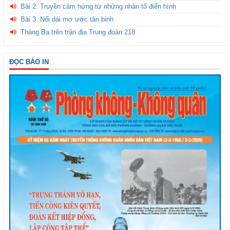
Bài 2: Truyền cảm hứng từ những nhân tố điển hình
Bài 3: Nối dài mơ ước tân binh
Tháng Ba trên trận địa Trung đoàn 218
ĐỌC BÁO IN