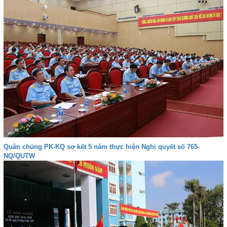
Quân chủng PK-KQ sơ kết 5 năm thực hiện Nghị quyết số 765-
NQ/QUTW