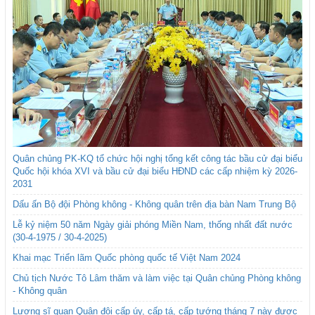
Quân chủng PK-KQ tổ chức hội nghị tổng kết công tác bầu cử đại biểu
Quốc hội khóa XVI và bầu cử đại biểu HĐND các cấp nhiệm kỳ 2026-
2031
Dấu ấn Bộ đội Phòng không - Không quân trên địa bàn Nam Trung Bộ
Lễ kỷ niệm 50 năm Ngày giải phóng Miền Nam, thống nhất đất nước
(30-4-1975 / 30-4-2025)
Khai mạc Triển lãm Quốc phòng quốc tế Việt Nam 2024
Chủ tịch Nước Tô Lâm thăm và làm việc tại Quân chủng Phòng không
- Không quân
Lương sĩ quan Quân đội cấp úy, cấp tá, cấp tướng tháng 7 này được