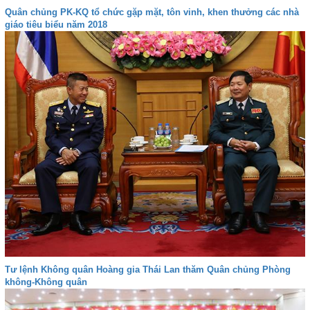
Quân chủng PK-KQ tổ chức gặp mặt, tôn vinh, khen thưởng các nhà
giáo tiêu biểu năm 2018
Tư lệnh Không quân Hoàng gia Thái Lan thăm Quân chủng Phòng
không-Không quân