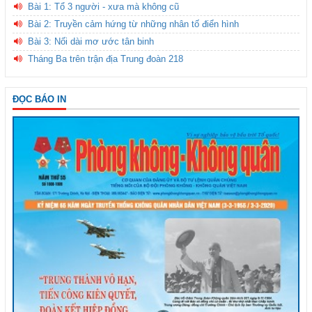
Bài 1: Tổ 3 người - xưa mà không cũ
Bài 2: Truyền cảm hứng từ những nhân tố điển hình
Bài 3: Nối dài mơ ước tân binh
Tháng Ba trên trận địa Trung đoàn 218
ĐỌC BÁO IN