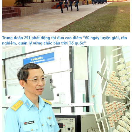
Trung đoàn 291 phát động thi đua cao điểm “60 ngày luyện giỏi, rèn
nghiêm, quản lý vững chắc bầu trời Tổ quốc”