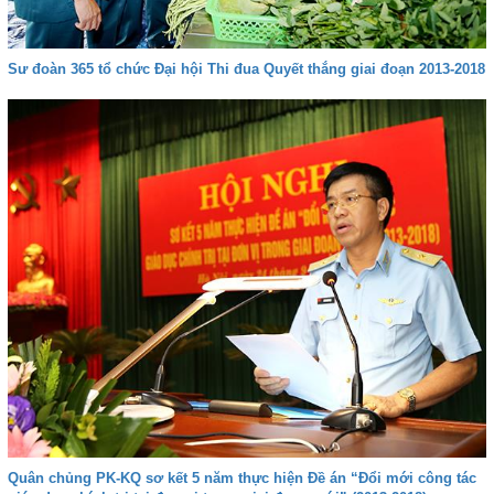
Sư đoàn 365 tổ chức Đại hội Thi đua Quyết thắng giai đoạn 2013-2018
Quân chủng PK-KQ sơ kết 5 năm thực hiện Đề án “Đổi mới công tác