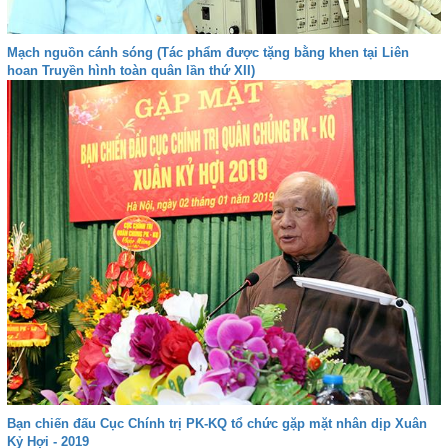
Mạch nguồn cánh sóng (Tác phẩm được tặng bằng khen tại Liên
hoan Truyền hình toàn quân lần thứ XII)
Bạn chiến đấu Cục Chính trị PK-KQ tổ chức gặp mặt nhân dịp Xuân
Kỷ Hợi - 2019