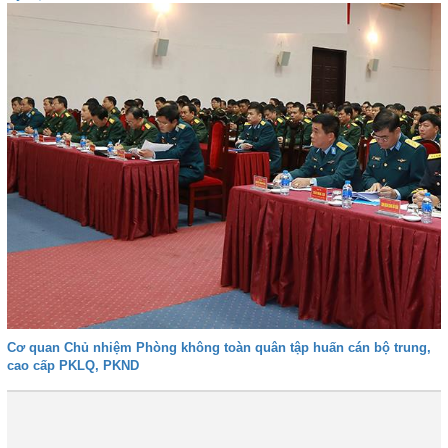
Cơ quan Chủ nhiệm Phòng không toàn quân tập huấn cán bộ trung,
cao cấp PKLQ, PKND
Đầu
Trước
48
49
50
51
52
53
54
Tiếp