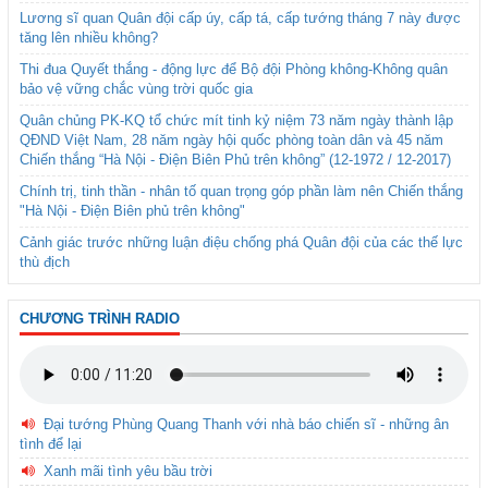
Lương sĩ quan Quân đội cấp úy, cấp tá, cấp tướng tháng 7 này được
tăng lên nhiều không?
Thi đua Quyết thắng - động lực để Bộ đội Phòng không-Không quân
bảo vệ vững chắc vùng trời quốc gia
Quân chủng PK-KQ tổ chức mít tinh kỷ niệm 73 năm ngày thành lập
QĐND Việt Nam, 28 năm ngày hội quốc phòng toàn dân và 45 năm
Chiến thắng “Hà Nội - Điện Biên Phủ trên không” (12-1972 / 12-2017)
Chính trị, tinh thần - nhân tố quan trọng góp phần làm nên Chiến thắng
"Hà Nội - Điện Biên phủ trên không"
Cảnh giác trước những luận điệu chống phá Quân đội của các thế lực
thù địch
CHƯƠNG TRÌNH RADIO
Đại tướng Phùng Quang Thanh với nhà báo chiến sĩ - những ân
tình để lại
Xanh mãi tình yêu bầu trời