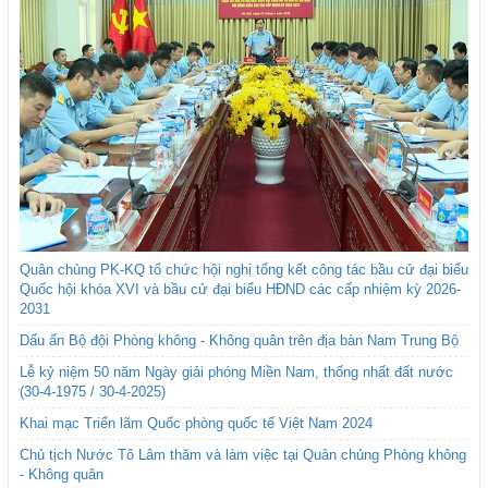
Quân chủng PK-KQ tổ chức hội nghị tổng kết công tác bầu cử đại biểu
Quốc hội khóa XVI và bầu cử đại biểu HĐND các cấp nhiệm kỳ 2026-
2031
Dấu ấn Bộ đội Phòng không - Không quân trên địa bàn Nam Trung Bộ
Lễ kỷ niệm 50 năm Ngày giải phóng Miền Nam, thống nhất đất nước
(30-4-1975 / 30-4-2025)
Khai mạc Triển lãm Quốc phòng quốc tế Việt Nam 2024
Chủ tịch Nước Tô Lâm thăm và làm việc tại Quân chủng Phòng không
- Không quân