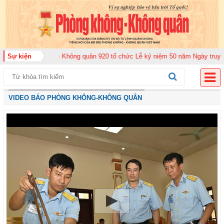
 đoàn Không quân 920 tổ chức Lễ kỷ niệm 50 năm Ngày truyền thống (12-11-
Sự kiện
VIDEO BÁO PHÒNG KHÔNG-KHÔNG QUÂN