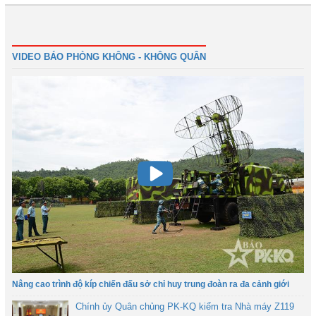
Trước
1
2
3
4
5
6
7
8
Tiếp
Cuối
VIDEO BÁO PHÒNG KHÔNG - KHÔNG QUÂN
Nâng cao trình độ kíp chiến đấu sở chỉ huy trung đoàn ra đa cảnh giới
Chính ủy Quân chủng PK-KQ kiểm tra Nhà máy Z119