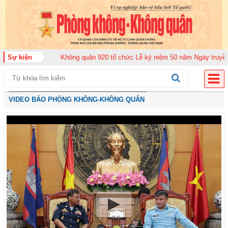
 đoàn Không quân 920 tổ chức Lễ kỷ niệm 50 năm Ngày truyền thống (12-11-
Sự kiện
VIDEO BÁO PHÒNG KHÔNG-KHÔNG QUÂN