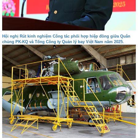
Hội nghị Rút kinh nghiệm Công tác phối hợp hiệp đồng giữa Quân
chủng PK-KQ và Tổng Công ty Quản lý bay Việt Nam năm 2025.