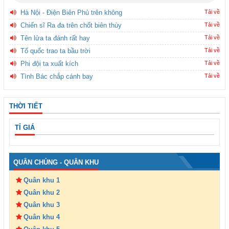
Hà Nội - Điện Biên Phủ trên không
Tải về
Chiến sĩ Ra đa trên chốt biên thùy
Tải về
Tên lửa ta đánh rất hay
Tải về
Tổ quốc trao ta bầu trời
Tải về
Phi đội ta xuất kích
Tải về
Tình Bác chắp cánh bay
Tải về
THỜI TIẾT
TỈ GIÁ
QUÂN CHỦNG - QUÂN KHU
Quân khu 1
Quân khu 2
Quân khu 3
Quân khu 4