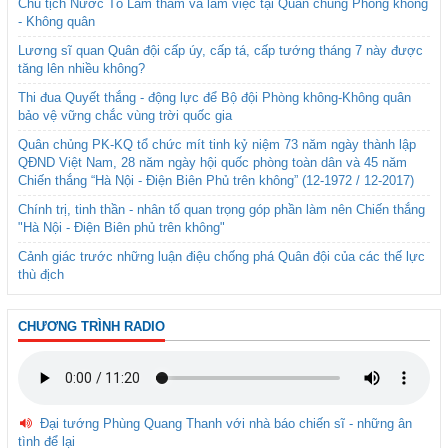
Chủ tịch Nước Tô Lâm thăm và làm việc tại Quân chủng Phòng không
- Không quân
Lương sĩ quan Quân đội cấp úy, cấp tá, cấp tướng tháng 7 này được
tăng lên nhiều không?
Thi đua Quyết thắng - động lực để Bộ đội Phòng không-Không quân
bảo vệ vững chắc vùng trời quốc gia
Quân chủng PK-KQ tổ chức mít tinh kỷ niệm 73 năm ngày thành lập
QĐND Việt Nam, 28 năm ngày hội quốc phòng toàn dân và 45 năm
Chiến thắng “Hà Nội - Điện Biên Phủ trên không” (12-1972 / 12-2017)
Chính trị, tinh thần - nhân tố quan trọng góp phần làm nên Chiến thắng
"Hà Nội - Điện Biên phủ trên không"
Cảnh giác trước những luận điệu chống phá Quân đội của các thế lực
thù địch
CHƯƠNG TRÌNH RADIO
Đại tướng Phùng Quang Thanh với nhà báo chiến sĩ - những ân
tình để lại