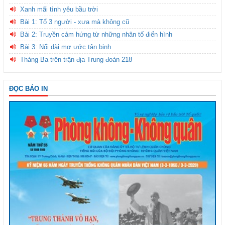
Xanh mãi tình yêu bầu trời
Bài 1: Tổ 3 người - xưa mà không cũ
Bài 2: Truyền cảm hứng từ những nhân tố điển hình
Bài 3: Nối dài mơ ước tân binh
Tháng Ba trên trận địa Trung đoàn 218
ĐỌC BÁO IN