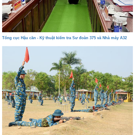
Tổng cục Hậu cần - Kỹ thuật kiểm tra Sư đoàn 375 và Nhà máy A32