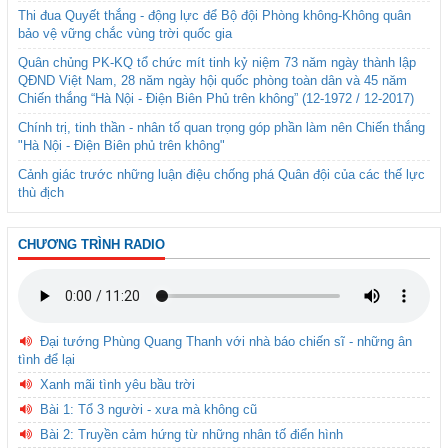
Thi đua Quyết thắng - động lực để Bộ đội Phòng không-Không quân
bảo vệ vững chắc vùng trời quốc gia
Quân chủng PK-KQ tổ chức mít tinh kỷ niệm 73 năm ngày thành lập
QĐND Việt Nam, 28 năm ngày hội quốc phòng toàn dân và 45 năm
Chiến thắng “Hà Nội - Điện Biên Phủ trên không” (12-1972 / 12-2017)
Chính trị, tinh thần - nhân tố quan trọng góp phần làm nên Chiến thắng
"Hà Nội - Điện Biên phủ trên không"
Cảnh giác trước những luận điệu chống phá Quân đội của các thế lực
thù địch
CHƯƠNG TRÌNH RADIO
Đại tướng Phùng Quang Thanh với nhà báo chiến sĩ - những ân
tình để lại
Xanh mãi tình yêu bầu trời
Bài 1: Tổ 3 người - xưa mà không cũ
Bài 2: Truyền cảm hứng từ những nhân tố điển hình