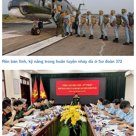
Rèn bản lĩnh, kỹ năng trong huấn luyện nhảy dù ở Sư đoàn 372