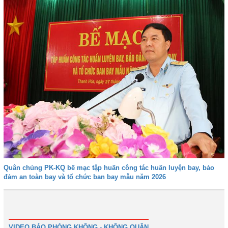
Quân chủng PK-KQ bế mạc tập huấn công tác huấn luyện bay, bảo
đảm an toàn bay và tổ chức ban bay mẫu năm 2026
Trước
1
2
3
4
5
6
Tiếp
Cuối
VIDEO BÁO PHÒNG KHÔNG - KHÔNG QUÂN