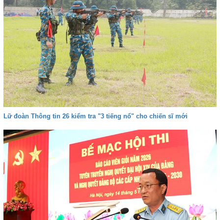
Lữ đoàn Thông tin 26 kiểm tra "3 tiếng nổ" cho chiến sĩ mới