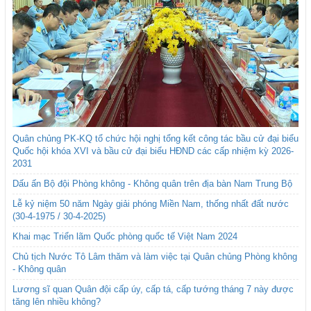
Quân chủng PK-KQ tổ chức hội nghị tổng kết công tác bầu cử đại biểu
Quốc hội khóa XVI và bầu cử đại biểu HĐND các cấp nhiệm kỳ 2026-
2031
Dấu ấn Bộ đội Phòng không - Không quân trên địa bàn Nam Trung Bộ
Lễ kỷ niệm 50 năm Ngày giải phóng Miền Nam, thống nhất đất nước
(30-4-1975 / 30-4-2025)
Khai mạc Triển lãm Quốc phòng quốc tế Việt Nam 2024
Chủ tịch Nước Tô Lâm thăm và làm việc tại Quân chủng Phòng không
- Không quân
Lương sĩ quan Quân đội cấp úy, cấp tá, cấp tướng tháng 7 này được
tăng lên nhiều không?