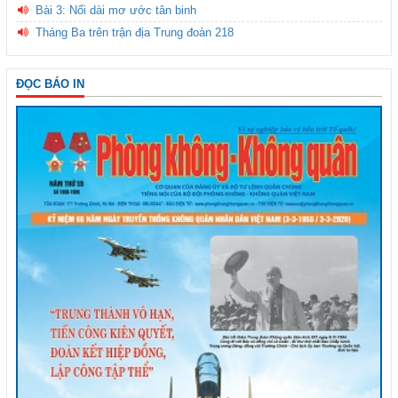
Bài 3: Nối dài mơ ước tân binh
Tháng Ba trên trận địa Trung đoàn 218
ĐỌC BÁO IN