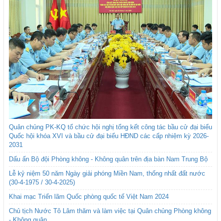
Quân chủng PK-KQ tổ chức hội nghị tổng kết công tác bầu cử đại biểu
Quốc hội khóa XVI và bầu cử đại biểu HĐND các cấp nhiệm kỳ 2026-
2031
Dấu ấn Bộ đội Phòng không - Không quân trên địa bàn Nam Trung Bộ
Lễ kỷ niệm 50 năm Ngày giải phóng Miền Nam, thống nhất đất nước
(30-4-1975 / 30-4-2025)
Khai mạc Triển lãm Quốc phòng quốc tế Việt Nam 2024
Chủ tịch Nước Tô Lâm thăm và làm việc tại Quân chủng Phòng không
- Không quân