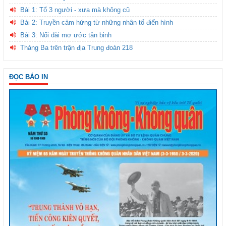
Bài 1: Tổ 3 người - xưa mà không cũ
Bài 2: Truyền cảm hứng từ những nhân tố điển hình
Bài 3: Nối dài mơ ước tân binh
Tháng Ba trên trận địa Trung đoàn 218
ĐỌC BÁO IN