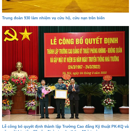
Trung đoàn 930 làm nhiệm vụ cứu hộ, cứu nạn trên biển
Lễ công bố quyết định thành lập Trường Cao đẳng Kỹ thuật PK-KQ và