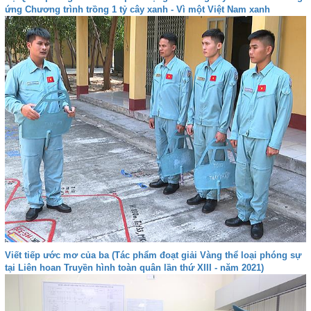
ứng Chương trình trồng 1 tỷ cây xanh - Vì một Việt Nam xanh
Viết tiếp ước mơ của ba (Tác phẩm đoạt giải Vàng thể loại phóng sự
tại Liên hoan Truyền hình toàn quân lần thứ XIII - năm 2021)