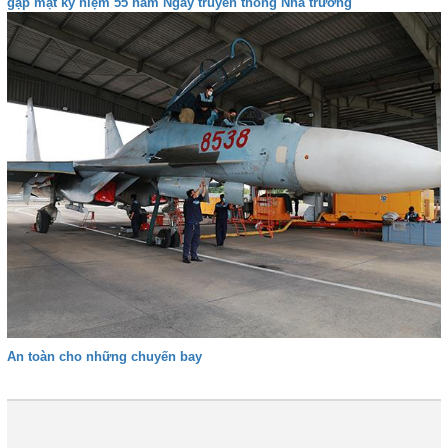
gặp mặt kỷ niệm 55 năm Ngày truyền thống Nhà trường
An toàn cho những chuyến bay
Đầu
Trước
32
33
34
35
36
37
38