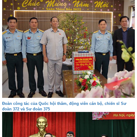
Đoàn công tác của Quốc hội thăm, động viên cán bộ, chiến sĩ Sư
đoàn 372 và Sư đoàn 375