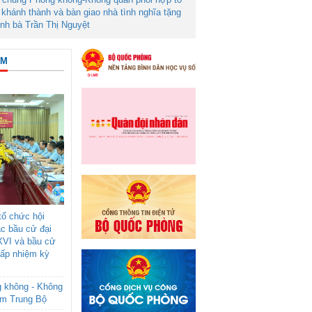
khánh thành và bàn giao nhà tình nghĩa tặng
ình bà Trần Thị Nguyệt
ÂM
ổ chức hội
ác bầu cử đại
XVI và bầu cử
cấp nhiệm kỳ
g không - Không
am Trung Bộ