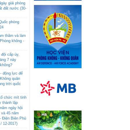
gày giải phóng
t đất nước (30-
 Quốc phòng
24
âm thăm và làm
 Phòng không -
đội cấp úy,
háng 7 này
 không?
- động lực để
-Không quân
ng trời quốc
ổ chức mít tinh
 thành lập
năm ngày hội
n và 45 năm
- Điện Biên Phủ
 / 12-2017)