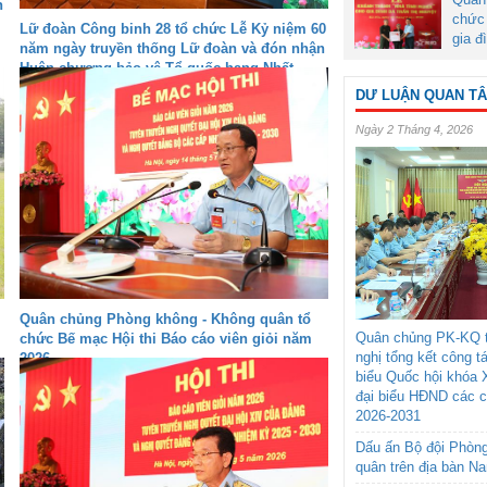
h
chức 
Lữ đoàn Công binh 28 tổ chức Lễ Kỷ niệm 60
gia đ
năm ngày truyền thống Lữ đoàn và đón nhận
Huân chương bảo vệ Tổ quốc hạng Nhất
DƯ LUẬN QUAN T
Ngày 2 Tháng 4, 2026
Quân chủng Phòng không - Không quân tổ
Quân chủng PK-KQ t
chức Bế mạc Hội thi Báo cáo viên giỏi năm
nghị tổng kết công t
2026
biểu Quốc hội khóa 
đại biểu HĐND các 
2026-2031
Dấu ấn Bộ đội Phòn
quân trên địa bàn N