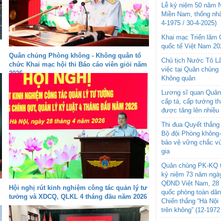
Lễ kỷ niệm 50 năm N
Miền Nam, thống nhấ
4-1975 / 30-4-2025)
Khai mạc Triển lãm
quốc tế Việt Nam 20
Quân chủng Phòng không - Không quân tổ
Chủ tịch Nước Tô L
chức Khai mạc hội thi Báo cáo viên giỏi năm
việc tại Quân chủng
2026
Không quân
Lương sĩ quan Quân 
cấp tá, cấp tướng t
được tăng lên nhiều
Thi đua Quyết thắng 
Bộ đội Phòng không
bảo vệ vững chắc vù
gia
Quân chủng PK-KQ t
kỷ niệm 73 năm ngày
QĐND Việt Nam, 28 
Hội nghị rút kinh nghiệm công tác quản lý tư
quốc phòng toàn dâ
tưởng và XDCQ, QLKL 4 tháng đầu năm 2026
Chiến thắng “Hà Nội 
trên không” (12-1972