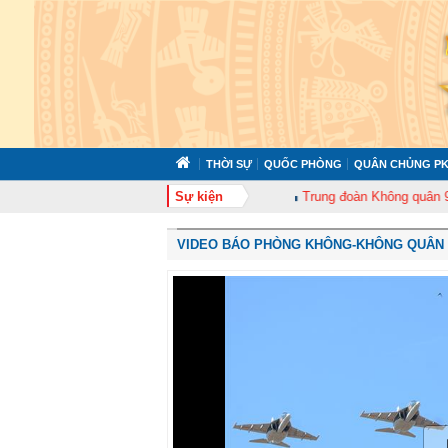
THỜI SỰ
QUỐC PHÒNG
QUÂN CHỦNG PK
n 372 tổ chức tập huấn cán bộ năm 2026
Sự kiện
Trung đoàn Không quân 920 tổ 
VIDEO BÁO PHÒNG KHÔNG-KHÔNG QUÂN