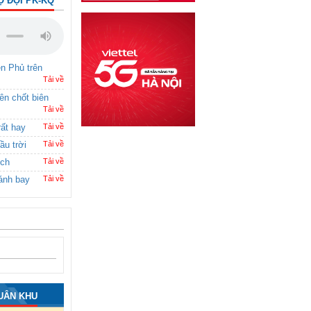
Ộ ĐỘI PK-KQ
ên Phủ trên
Tải về
rên chốt biên
Tải về
rất hay
Tải về
ầu trời
Tải về
ích
Tải về
ánh bay
Tải về
UÂN KHU