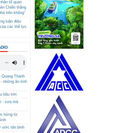
- nhân tố quan
nên Chiến thắng
phủ trên không"
ng luận điệu
của các thế lực
ADIO
g Quang Thanh
 - những ân tình
u bầu trời
i - xưa mà
ảm hứng từ
hình
ơ ước tân binh