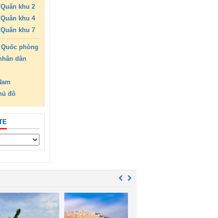
Quân khu 2
Quân khu 4
Quân khu 7
 Quốc phòng
nhân dân
 Nam
hủ đô
TE