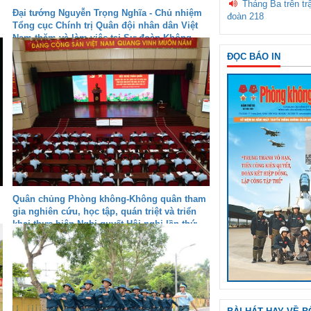
Tháng Ba trên tr
Đại tướng Nguyễn Trọng Nghĩa - Chủ nhiệm
đoàn 218
Tổng cục Chính trị Quân đội nhân dân Việt
Nam thăm và làm việc tại Sư đoàn Không
quân 372
ĐỌC BÁO IN
Quân chủng Phòng không-Không quân tham
gia nghiên cứu, học tập, quán triệt và triển
khai thực hiện Nghị quyết Hội nghị lần thứ
hai, Ban Chấp hành Trung ương Đảng khóa
XIV