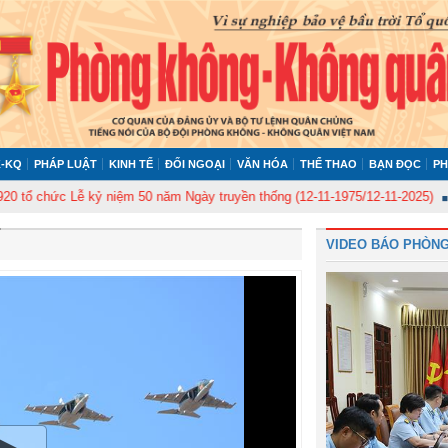
-KQ
PHÁP LUẬT
KINH TẾ
ĐỐI NGOẠI
VĂN HÓA
THỂ THAO
BẠN ĐỌC
PH
chức Lễ kỷ niệm 50 năm Ngày truyền thống (12-11-1975/12-11-2025)
Ủy ba
VIDEO BÁO PHÒNG