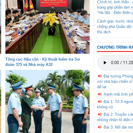
Chính trị, tinh thần 
trọng góp phần làm 
"Hà Nội - Điện Biên 
Cảnh giác trước nhữ
chống phá Quân đội 
thù địch
CHƯƠNG TRÌNH R
Tổng cục Hậu cần - Kỹ thuật kiểm tra Sư
đoàn 375 và Nhà máy A32
Đại tướng Phùn
với nhà báo chiến sĩ
để lại
Xanh mãi tình yê
Bài 1: Tổ 3 ngườ
không cũ
Bài 2: Truyền c
những nhân tố điển 
Bài 3: Nối dài m