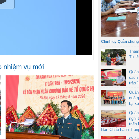
Chính ủy Quân chủng
Tham
Tư l
o nhiệm vụ mới
Quân
cách 
trào 
Quân
quà g
tại x
Quân
nghị 
triển
Ban Chấp hành Trun
Quân