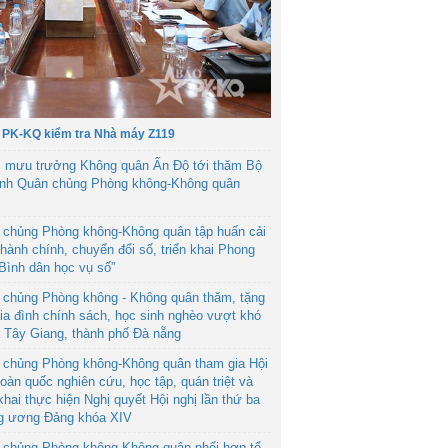
 PK-KQ kiểm tra Nhà máy Z119
 mưu trưởng Không quân Ấn Độ tới thăm Bộ
ệnh Quân chủng Phòng không-Không quân
 chủng Phòng không-Không quân tập huấn cải
hành chính, chuyển đổi số, triển khai Phong
“Bình dân học vụ số”
 chủng Phòng không - Không quân thăm, tặng
ia đình chính sách, học sinh nghèo vượt khó
ã Tây Giang, thành phố Đà nẵng
 chủng Phòng không-Không quân tham gia Hội
toàn quốc nghiên cứu, học tập, quán triệt và
 khai thực hiện Nghị quyết Hội nghị lần thứ ba
g ương Đảng khóa XIV
 chủng Phòng không-Không quân phối hợp tổ