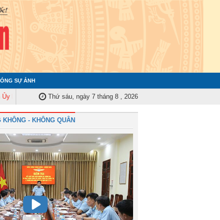
ÓNG SỰ ẢNH
n Kiểm tra Quân ủy Trung ương tập huấn nghiệp vụ công tác kiểm tra, giám 
Thứ sáu, ngày 7 tháng 8 , 2026
 KHÔNG - KHÔNG QUÂN