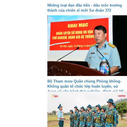
Những loạt đạn đầu tiên - dấu mốc trưởng
thành của chiến sĩ mới Sư đoàn 372
Bộ Tham mưu Quân chủng Phòng không-
Không quân tổ chức lớp huấn luyện, sử
dụng và vận hành thử nghiệm, đánh giá Hệ
thống VQ2-M3