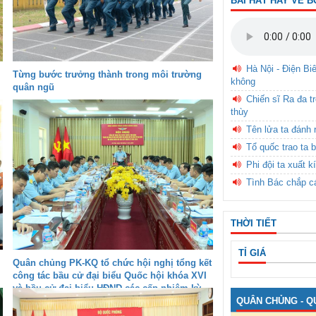
BÀI HÁT HAY VỀ B
Hà Nội - Điện Bi
Từng bước trưởng thành trong môi trường
không
quân ngũ
Chiến sĩ Ra đa t
thùy
Tên lửa ta đánh 
Tổ quốc trao ta b
Phi đội ta xuất k
Tình Bác chắp c
THỜI TIẾT
TỈ GIÁ
Quân chủng PK-KQ tổ chức hội nghị tổng kết
công tác bầu cử đại biểu Quốc hội khóa XVI
và bầu cử đại biểu HĐND các cấp nhiệm kỳ
QUÂN CHỦNG - Q
2026-2031