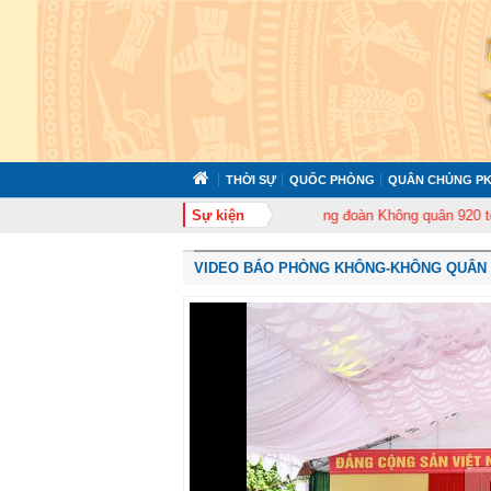
THỜI SỰ
QUỐC PHÒNG
QUÂN CHỦNG PK
tổ chức tập huấn cán bộ năm 2026
Sự kiện
Trung đoàn Không quân 920 tổ chức Lễ
VIDEO BÁO PHÒNG KHÔNG-KHÔNG QUÂN