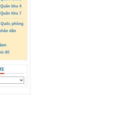
Quân khu 4
Quân khu 7
 Quốc phòng
nhân dân
 Nam
hủ đô
TE