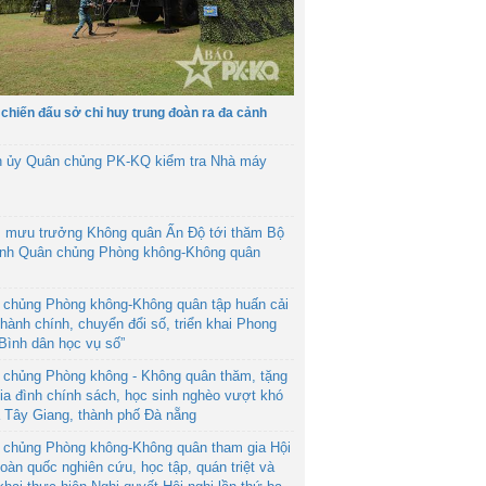
 chiến đấu sở chỉ huy trung đoàn ra đa cảnh
h ủy Quân chủng PK-KQ kiểm tra Nhà máy
 mưu trưởng Không quân Ấn Độ tới thăm Bộ
ệnh Quân chủng Phòng không-Không quân
 chủng Phòng không-Không quân tập huấn cải
hành chính, chuyển đổi số, triển khai Phong
“Bình dân học vụ số”
 chủng Phòng không - Không quân thăm, tặng
ia đình chính sách, học sinh nghèo vượt khó
ã Tây Giang, thành phố Đà nẵng
 chủng Phòng không-Không quân tham gia Hội
toàn quốc nghiên cứu, học tập, quán triệt và