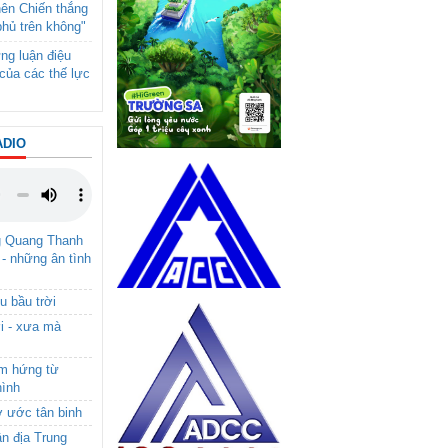
nên Chiến thắng
phủ trên không"
ng luận điệu
của các thế lực
ADIO
g Quang Thanh
 - những ân tình
u bầu trời
i - xưa mà
ảm hứng từ
hình
ơ ước tân binh
ận địa Trung