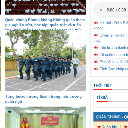
Quân chủng Phòng không-Không quân tham
Hà Nội - Điện Bi
gia nghiên cứu, học tập, quán triệt và triển
không
khai thực hiện Nghị quyết Hội nghị lần thứ
Chiến sĩ Ra đa t
hai, Ban Chấp hành Trung ương Đảng khóa
thùy
XIV
Tên lửa ta đánh 
Tổ quốc trao ta b
Phi đội ta xuất k
Tình Bác chắp c
THỜI TIẾT
Từng bước trưởng thành trong môi trường
TỈ GIÁ
quân ngũ
QUÂN CHỦNG - Q
Quân khu 1