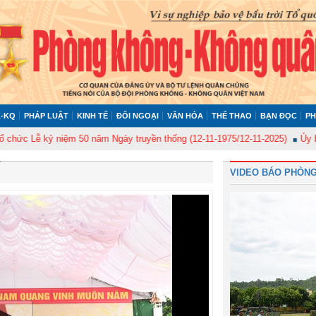
-KQ
PHÁP LUẬT
KINH TẾ
ĐỐI NGOẠI
VĂN HÓA
THỂ THAO
BẠN ĐỌC
PH
 kỷ niệm 50 năm Ngày truyền thống (12-11-1975/12-11-2025)
Ủy ban Kiểm 
VIDEO BÁO PHÒNG