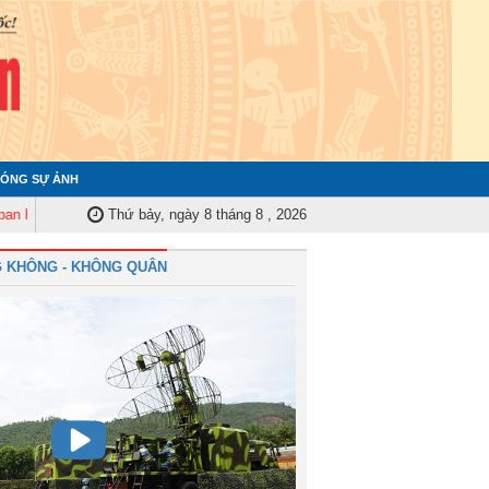
ÓNG SỰ ẢNH
tra Quân ủy Trung ương tập huấn nghiệp vụ công tác kiểm tra, giám sát nă
Thứ bảy, ngày 8 tháng 8 , 2026
 KHÔNG - KHÔNG QUÂN