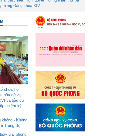
 khai thực hiện Nghị quyết Hội nghị lần thứ ba
g ương Đảng khóa XIV
ÂM
ổ chức hội
ác bầu cử đại
XVI và bầu cử
cấp nhiệm kỳ
g không - Không
am Trung Bộ
gày giải phóng