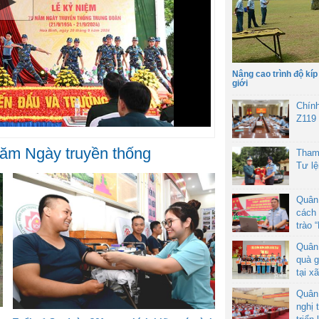
Nâng cao trình độ kíp
giới
Chín
Z119
năm Ngày truyền thống
Tham
Tư l
Quân
cách 
trào 
Quân
quà g
tại x
Quân
nghị 