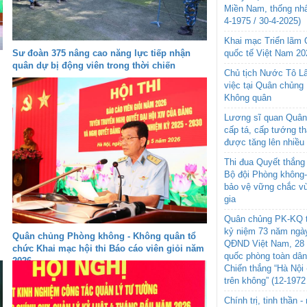
Miền Nam, thống nhấ
4-1975 / 30-4-2025)
Khai mạc Triển lãm
quốc tế Việt Nam 20
Sư đoàn 375 nâng cao năng lực tiếp nhận
quân dự bị động viên trong thời chiến
Chủ tịch Nước Tô L
việc tại Quân chủng
Không quân
Lương sĩ quan Quân 
cấp tá, cấp tướng t
được tăng lên nhiều
Thi đua Quyết thắng 
Bộ đội Phòng không
bảo vệ vững chắc vù
gia
Quân chủng PK-KQ t
kỷ niệm 73 năm ngày
Quân chủng Phòng không - Không quân tổ
QĐND Việt Nam, 28 
chức Khai mạc hội thi Báo cáo viên giỏi năm
quốc phòng toàn dâ
2026
Chiến thắng “Hà Nội 
trên không” (12-1972
Chính trị, tinh thần 