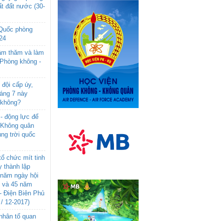
t đất nước (30-
 Quốc phòng
24
âm thăm và làm
 Phòng không -
đội cấp úy,
háng 7 này
 không?
- động lực để
-Không quân
ng trời quốc
ổ chức mít tinh
 thành lập
năm ngày hội
n và 45 năm
- Điện Biên Phủ
 / 12-2017)
- nhân tố quan