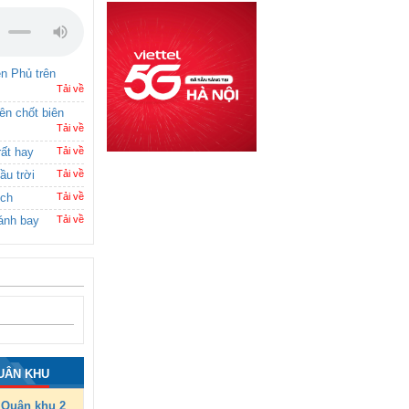
ên Phủ trên
Tải về
rên chốt biên
Tải về
rất hay
Tải về
ầu trời
Tải về
ích
Tải về
ánh bay
Tải về
UÂN KHU
Quân khu 2