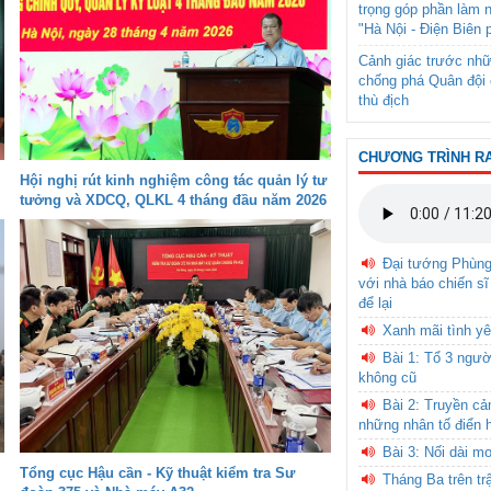
trọng góp phần làm 
"Hà Nội - Điện Biên 
Cảnh giác trước nhữ
chống phá Quân đội 
thù địch
CHƯƠNG TRÌNH R
Hội nghị rút kinh nghiệm công tác quản lý tư
tưởng và XDCQ, QLKL 4 tháng đầu năm 2026
Đại tướng Phùn
với nhà báo chiến sĩ
để lại
Xanh mãi tình yê
Bài 1: Tổ 3 ngườ
không cũ
Bài 2: Truyền c
những nhân tố điển 
Bài 3: Nối dài m
Tổng cục Hậu cần - Kỹ thuật kiểm tra Sư
Tháng Ba trên tr