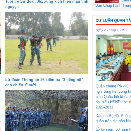
triển
Tuổi trẻ Sư đoàn 361 xung kích hiến máu tình
Ban Chấp hành Trun
nguyện
DƯ LUẬN QUAN T
Ngày 2 Tháng 4, 2026
0
Lữ đoàn Thông tin 26 kiểm tra "3 tiếng nổ"
cho chiến sĩ mới
Quân chủng PK-KQ t
nghị tổng kết công t
biểu Quốc hội khóa 
đại biểu HĐND các 
2026-2031
Dấu ấn Bộ đội Phòn
quân trên địa bàn N
Lễ kỷ niệm 50 năm N