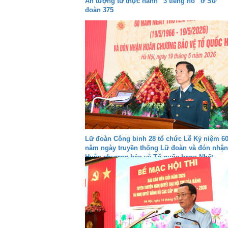
Ấn tượng từ thực hành “3 tiếng nổ” ở Sư
đoàn 375
Lữ đoàn Công binh 28 tổ chức Lễ Kỷ niệm 6
năm ngày truyền thống Lữ đoàn và đón nhận
Huân chương bảo vệ Tổ quốc hạng Nhất