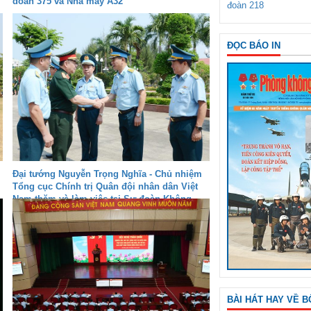
đoàn 375 và Nhà máy A32
đoàn 218
ĐỌC BÁO IN
Đại tướng Nguyễn Trọng Nghĩa - Chủ nhiệm
Tổng cục Chính trị Quân đội nhân dân Việt
Nam thăm và làm việc tại Sư đoàn Không
quân 372
BÀI HÁT HAY VỀ B