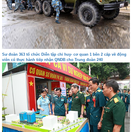
Sư đoàn 363 tổ chức Diễn tập chỉ huy- cơ quan 1 bên 2 cấp về động
viên có thực hành tiếp nhận QNDB cho Trung đoàn 240