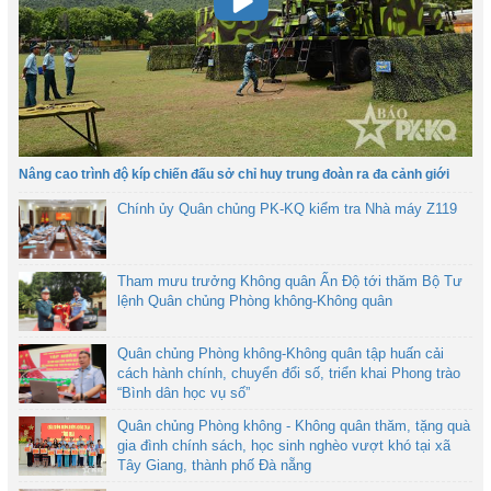
Nâng cao trình độ kíp chiến đấu sở chỉ huy trung đoàn ra đa cảnh giới
Chính ủy Quân chủng PK-KQ kiểm tra Nhà máy Z119
Tham mưu trưởng Không quân Ấn Độ tới thăm Bộ Tư
lệnh Quân chủng Phòng không-Không quân
Quân chủng Phòng không-Không quân tập huấn cải
cách hành chính, chuyển đổi số, triển khai Phong trào
“Bình dân học vụ số”
Quân chủng Phòng không - Không quân thăm, tặng quà
gia đình chính sách, học sinh nghèo vượt khó tại xã
Tây Giang, thành phố Đà nẵng