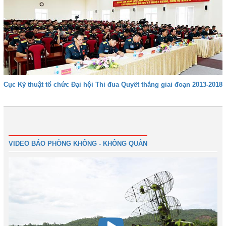
Cục Kỹ thuật tổ chức Đại hội Thi đua Quyết thắng giai đoạn 2013-2018
Đầu
Trước
47
48
49
50
51
52
53
54
Tiếp
VIDEO BÁO PHÒNG KHÔNG - KHÔNG QUÂN