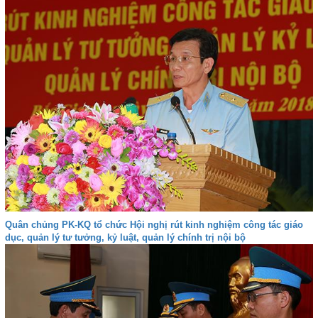
Quân chủng PK-KQ tổ chức Hội nghị rút kinh nghiệm công tác giáo
dục, quản lý tư tưởng, kỷ luật, quản lý chính trị nội bộ