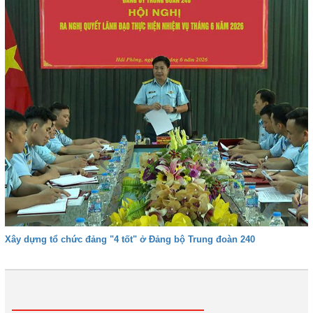
Xây dựng tổ chức đảng "4 tốt" ở Đảng bộ Trung đoàn 240
1
2
3
4
Tiếp
Cuối