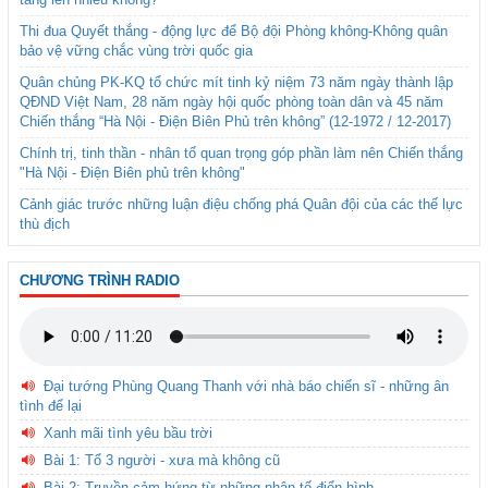
Thi đua Quyết thắng - động lực để Bộ đội Phòng không-Không quân
bảo vệ vững chắc vùng trời quốc gia
Quân chủng PK-KQ tổ chức mít tinh kỷ niệm 73 năm ngày thành lập
QĐND Việt Nam, 28 năm ngày hội quốc phòng toàn dân và 45 năm
Chiến thắng “Hà Nội - Điện Biên Phủ trên không” (12-1972 / 12-2017)
Chính trị, tinh thần - nhân tố quan trọng góp phần làm nên Chiến thắng
"Hà Nội - Điện Biên phủ trên không"
Cảnh giác trước những luận điệu chống phá Quân đội của các thế lực
thù địch
CHƯƠNG TRÌNH RADIO
Đại tướng Phùng Quang Thanh với nhà báo chiến sĩ - những ân
tình để lại
Xanh mãi tình yêu bầu trời
Bài 1: Tổ 3 người - xưa mà không cũ
Bài 2: Truyền cảm hứng từ những nhân tố điển hình