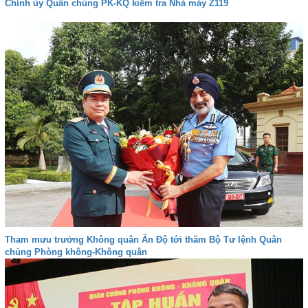
Chính ủy Quân chủng PK-KQ kiểm tra Nhà máy Z119
Tham mưu trưởng Không quân Ấn Độ tới thăm Bộ Tư lệnh Quân
chủng Phòng không-Không quân