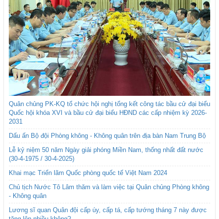
Quân chủng PK-KQ tổ chức hội nghị tổng kết công tác bầu cử đại biểu
Quốc hội khóa XVI và bầu cử đại biểu HĐND các cấp nhiệm kỳ 2026-
2031
Dấu ấn Bộ đội Phòng không - Không quân trên địa bàn Nam Trung Bộ
Lễ kỷ niệm 50 năm Ngày giải phóng Miền Nam, thống nhất đất nước
(30-4-1975 / 30-4-2025)
Khai mạc Triển lãm Quốc phòng quốc tế Việt Nam 2024
Chủ tịch Nước Tô Lâm thăm và làm việc tại Quân chủng Phòng không
- Không quân
Lương sĩ quan Quân đội cấp úy, cấp tá, cấp tướng tháng 7 này được
tăng lên nhiều không?