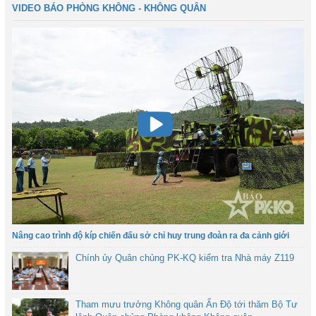
VIDEO BÁO PHÒNG KHÔNG - KHÔNG QUÂN
Nâng cao trình độ kíp chiến đấu sở chỉ huy trung đoàn ra đa cảnh giới
Chính ủy Quân chủng PK-KQ kiểm tra Nhà máy Z119
Tham mưu trưởng Không quân Ấn Độ tới thăm Bộ Tư