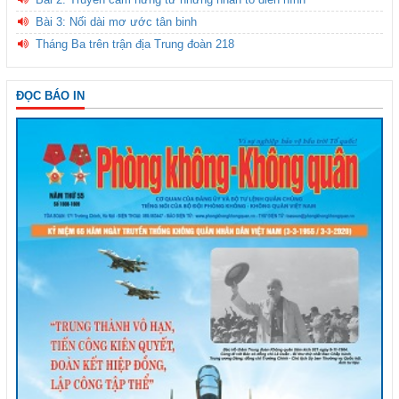
Bài 3: Nối dài mơ ước tân binh
Tháng Ba trên trận địa Trung đoàn 218
ĐỌC BÁO IN