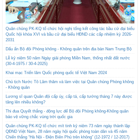
Quân chủng PK-KQ tổ chức hội nghị tổng kết công tác bầu cử đại biểu
Quốc hội khóa XVI và bầu cử đại biểu HĐND các cấp nhiệm kỳ 2026-
2031
Dấu ấn Bộ đội Phòng không - Không quân trên địa bàn Nam Trung Bộ
Lễ kỷ niệm 50 năm Ngày giải phóng Miền Nam, thống nhất đất nước
(30-4-1975 / 30-4-2025)
Khai mạc Triển lãm Quốc phòng quốc tế Việt Nam 2024
Chủ tịch Nước Tô Lâm thăm và làm việc tại Quân chủng Phòng không
- Không quân
Lương sĩ quan Quân đội cấp úy, cấp tá, cấp tướng tháng 7 này được
tăng lên nhiều không?
Thi đua Quyết thắng - động lực để Bộ đội Phòng không-Không quân
bảo vệ vững chắc vùng trời quốc gia
Quân chủng PK-KQ tổ chức mít tinh kỷ niệm 73 năm ngày thành lập
QĐND Việt Nam, 28 năm ngày hội quốc phòng toàn dân và 45 năm
Chiến thắng “Hà Nội - Điện Biên Phủ trên không” (12-1972 / 12-2017)