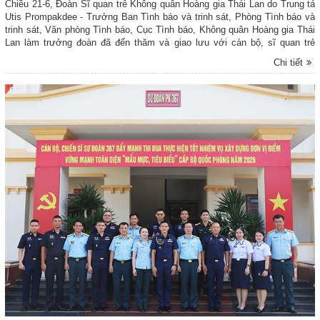
Chiều 21-6, Đoàn Sĩ quan trẻ Không quân Hoàng gia Thái Lan do Trung tá
Utis Prompakdee - Trưởng Ban Tình báo và trinh sát, Phòng Tình báo và
trinh sát, Văn phòng Tình báo, Cục Tình báo, Không quân Hoàng gia Thái
Lan làm trưởng đoàn đã đến thăm và giao lưu với cán bộ, sĩ quan trẻ
Trung đoàn Không quân 917, Sư đoàn Không quân 370, Quân chủng
Chi tiết
Phòng không - Không quân (PK-KQ) nhân chuyến công tác tại Việt Nam.