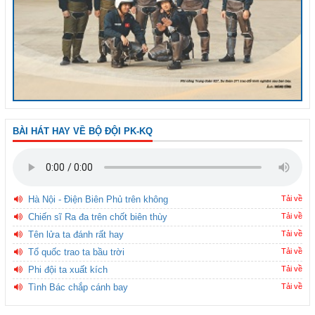
BÀI HÁT HAY VỀ BỘ ĐỘI PK-KQ
Hà Nội - Điện Biên Phủ trên không
Tải về
Chiến sĩ Ra đa trên chốt biên thùy
Tải về
Tên lửa ta đánh rất hay
Tải về
Tổ quốc trao ta bầu trời
Tải về
Phi đội ta xuất kích
Tải về
Tình Bác chắp cánh bay
Tải về