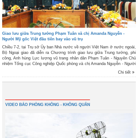
Giao lưu giữa Trung tướng Phạm Tuân và chị Amanda Nguyễn -
Người Mỹ gốc Việt đầu tiên bay vào vũ trụ
Chiều 7-2, tại Trụ sở Ủy ban Nhà nước về người Việt Nam ở nước ngoài,
Bộ Ngoại giao đã diễn ra Chương trình giao lưu giữa Trung tướng, phi
công, Anh hùng Lực lượng vũ trang nhân dân Phạm Tuân - Nguyên Chủ
nhiệm Tổng cục Công nghiệp Quốc phòng và chị Amanda Nguyễn - Người
phụ nữ Mỹ gốc Việt đầu tiên bay vào vũ trụ trên chuyến bay NS-31 của
Chi tiết
Blue Origin vào ngày 14-4-2025 với các sĩ quan trẻ Quân chủng PK-KQ và
thanh niên Bộ Ngoại giao. Dự chương trình giao lưu có Đại tá Nguyễn
Hữu Toàn - Phó Chủ nhiệm Chính trị Quân chủng PK-KQ; đại diện Ủy ban
Nhà nước về người Việt Nam ở nước ngoài, Bộ Ngoại giao; cùng đông
1
2
3
4
Tiếp
Cuối
đảo đại biểu các phòng, ban, cơ quan, các phi công trẻ của Quân chủng
PK-KQ và cán bộ, thanh niên Bộ Ngoại giao.
VIDEO BÁO PHÒNG KHÔNG - KHÔNG QUÂN