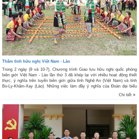
Thắm tình hữu nghị Việt Nam - Lào
Trong 2 ngày (9 và 10-7), Chương trình Giao lưu hữu nghị quốc phòng
biên giới Việt Nam - Lào lần thứ 3 đã khép lại với nhiều hoạt động thiết
thực, ý nghĩa trên tuyến biên giới giữa tỉnh Nghệ An (Việt Nam) và tỉnh
Bo-Ly-Khăm-Xay (Lào). Những việc làm đầy ý nghĩa của Đoàn đại biểu
cấp cao Bộ Quốc phòng hai nước đã để lại tình cảm tốt đẹp trong cán bộ,
Chi tiết
chiến sĩ và Nhân dân khu vực biên giới, góp phần tiếp tục vun đắp tình
hữu nghị Việt Nam - Lào mãi mãi xanh tươi, đời đời bền vững.