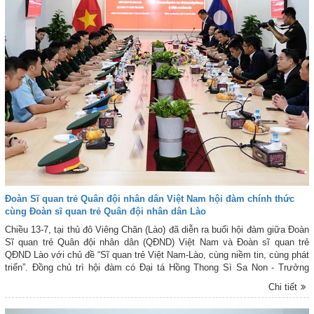
Đoàn Sĩ quan trẻ Quân đội nhân dân Việt Nam hội đàm chính thức
cùng Đoàn sĩ quan trẻ Quân đội nhân dân Lào
Chiều 13-7, tại thủ đô Viêng Chăn (Lào) đã diễn ra buổi hội đàm giữa Đoàn
Sĩ quan trẻ Quân đội nhân dân (QĐND) Việt Nam và Đoàn sĩ quan trẻ
QĐND Lào với chủ đề “Sĩ quan trẻ Việt Nam-Lào, cùng niềm tin, cùng phát
triển”. Đồng chủ trì hội đàm có Đại tá Hồng Thong Sì Sa Non - Trưởng
Phòng Thanh niên QĐND Lào và Đại úy Lê Hảo - Phó trưởng Ban Thanh
Chi tiết
niên Quân đội, Tổng cục Chính trị QĐND Việt Nam.