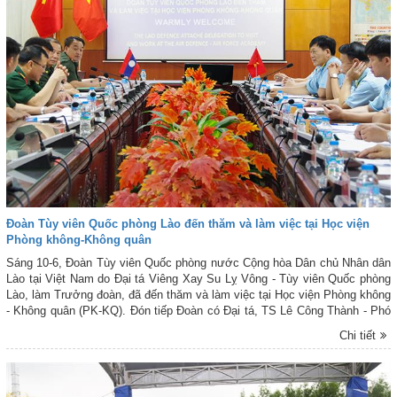
Đoàn Tùy viên Quốc phòng Lào đến thăm và làm việc tại Học viện
Phòng không-Không quân
Sáng 10-6, Đoàn Tùy viên Quốc phòng nước Cộng hòa Dân chủ Nhân dân
Lào tại Việt Nam do Đại tá Viêng Xay Su Lỵ Vông - Tùy viên Quốc phòng
Lào, làm Trưởng đoàn, đã đến thăm và làm việc tại Học viện Phòng không
- Không quân (PK-KQ). Đón tiếp Đoàn có Đại tá, TS Lê Công Thành - Phó
Giám đốc Học viện PK-KQ; đại diện các cơ quan, khoa giảng viên và đơn
Chi tiết
vị quản lý học viên quốc tế Học viện PK-KQ.