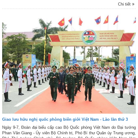
khỏe, cấp thuốc miễn phí cho nhân dân khu vực biên giới thuộc tỉnh Nghệ
Chi tiết
An (Việt Nam) và tỉnh Bô - Ly - Khăm - Xay (Lào).
Giao lưu hữu nghị quốc phòng biên giới Việt Nam - Lào lần thứ 3
Ngày 9-7, Đoàn đại biểu cấp cao Bộ Quốc phòng Việt Nam do Đại tướng
Phan Văn Giang - Ủy viên Bộ Chính trị, Phó Bí thư Quân ủy Trung ương,