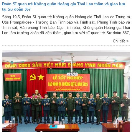
Đoàn Sĩ quan trẻ Không quân Hoàng gia Thái Lan thăm và giao lưu
tại Sư đoàn 367
Sáng 19-5, Đoàn Sĩ quan trẻ Không quân Hoàng gia Thái Lan do Trung tá
Utis Prompakdee - Trưởng Ban Tình báo và Trinh sát, Phòng Tình báo và
Trinh sát, Văn phòng Tình báo, Cục Tình báo, Không quân Hoàng gia Thái
Lan làm trưởng đoàn đã đến thăm, giao lưu với sĩ quan trẻ Sư đoàn 367,
Quân chủng Phòng không - Không quân (PK-KQ) nhân chuyến công tác tại
Chi tiết
Việt Nam. Đại tá Đặng Hồng Tuân - Sư đoàn trưởng Sư đoàn 367 chủ trì
tiếp đoàn.