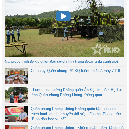
Nâng cao trình độ kíp chiến đấu sở chỉ huy trung đoàn ra đa cảnh giới
Chính ủy Quân chủng PK-KQ kiểm tra Nhà máy Z119
Tham mưu trưởng Không quân Ấn Độ tới thăm Bộ Tư
lệnh Quân chủng Phòng không-Không quân
Quân chủng Phòng không-Không quân tập huấn cải
cách hành chính, chuyển đổi số, triển khai Phong trào
“Bình dân học vụ số”
Quân chủng Phòng không - Không quân thăm, tặng quà