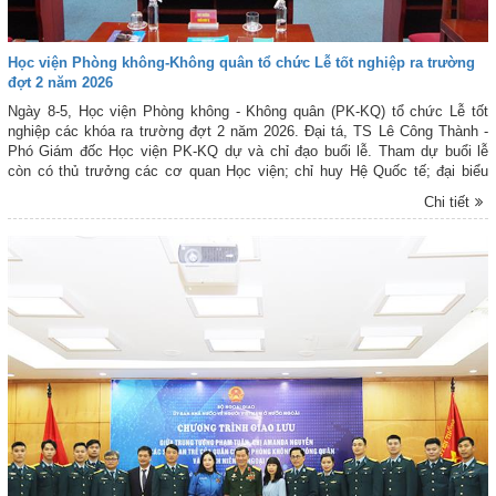
Học viện Phòng không-Không quân tổ chức Lễ tốt nghiệp ra trường
đợt 2 năm 2026
Ngày 8-5, Học viện Phòng không - Không quân (PK-KQ) tổ chức Lễ tốt
nghiệp các khóa ra trường đợt 2 năm 2026. Đại tá, TS Lê Công Thành -
Phó Giám đốc Học viện PK-KQ dự và chỉ đạo buổi lễ. Tham dự buổi lễ
còn có thủ trưởng các cơ quan Học viện; chỉ huy Hệ Quốc tế; đại biểu
cán bộ, giảng viên các khoa và 29 học viên Quân đội nhân dân Lào, Quân
Chi tiết
đội Hoàng gia Campuchia tốt nghiệp ra trường năm nay.