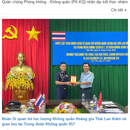
Quân chủng Phòng không - Không quân (PK-KQ) nhân dịp kết thúc nhiệm
kỳ tại Việt Nam. Thiếu tướng Nguyễn Huy Tuấn - Phó Chính ủy Quân
Chi tiết
chủng PK-KQ chủ trì đón tiếp Đoàn.
Đoàn Sĩ quan trẻ lực lượng Không quân Hoàng gia Thái Lan thăm và
giao lưu tại Trung đoàn Không quân 917