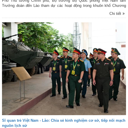
Phó Thủ tướng Chính phủ, Bộ trưởng Bộ Quốc phòng Việt Nam làm
Trưởng đoàn đến Lào tham dự các hoạt động trong khuôn khổ Chương
trình Giao lưu hữu nghị Quốc phòng biên giới Việt Nam - Lào lần thứ 3
Chi tiết
(Chương trình Giao lưu).
Sĩ quan trẻ Việt Nam - Lào: Chia sẻ kinh nghiệm cơ sở, tiếp nối mạch
nguồn lịch sử