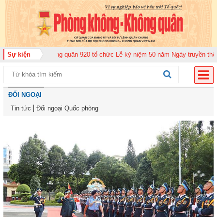
n Không quân 920 tổ chức Lễ kỷ niệm 50 năm Ngày truyền thống (12-11-1975
Sự kiện
ĐỐI NGOẠI
Tin tức
Đối ngoại Quốc phòng