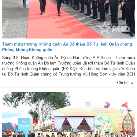
Tham mưu trưởng Không quân Ấn Độ thăm Bộ Tư lệnh Quân chủng
Phòng không-Không quân
Sáng 3-8, Đoàn Không quân Ấn Độ do Đại tướng A.P Singh - Tham mưu
trưởng Không quân Ấn Độ làm Trưởng đoàn đã tới thăm Bộ Tư lệnh Quân
chủng Phòng không-Không quân (PK-KQ). Đón tiếp và làm việc với Đoàn
tại Bộ Tư lệnh Quân chủng có Trung tướng Vũ Hồng Sơn - Ủy viên BCH
Trung ương Đảng, Ủy viên Quân ủy Trung ương, Tư lệnh Quân chủng PK-
Chi tiết
KQ; Thiếu tướng Nguyễn Huy Tuấn - Ủy viên Ban Thường vụ Đảng ủy,
Phó Chính ủy Quân chủng; thủ trưởng cơ quan và các phòng, ban chức
năng của Quân chủng PK-KQ.