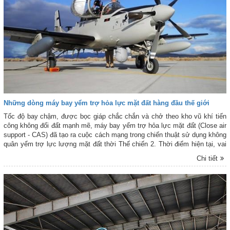
Những dòng máy bay yểm trợ hỏa lực mặt đất hàng đầu thế giới
Tốc độ bay chậm, được bọc giáp chắc chắn và chở theo kho vũ khí tiến
công không đối đất mạnh mẽ, máy bay yểm trợ hỏa lực mặt đất (Close air
support - CAS) đã tạo ra cuộc cách mạng trong chiến thuật sử dụng không
quân yểm trợ lực lượng mặt đất thời Thế chiến 2. Thời điểm hiện tại, vai
trò của máy bay CAS vẫn không suy giảm.
Chi tiết