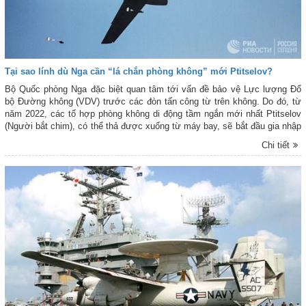
Tại sao lính dù Nga cần “lá chắn phòng không” mới Ptitselov?
Bộ Quốc phòng Nga đặc biệt quan tâm tới vấn đề bảo vệ Lực lượng Đổ
bộ Đường không (VDV) trước các đòn tấn công từ trên không. Do đó, từ
năm 2022, các tổ hợp phòng không di động tầm ngắn mới nhất Ptitselov
(Người bắt chim), có thể thả được xuống từ máy bay, sẽ bắt đầu gia nhập
thành phần chiến đấu của VDV.
Chi tiết