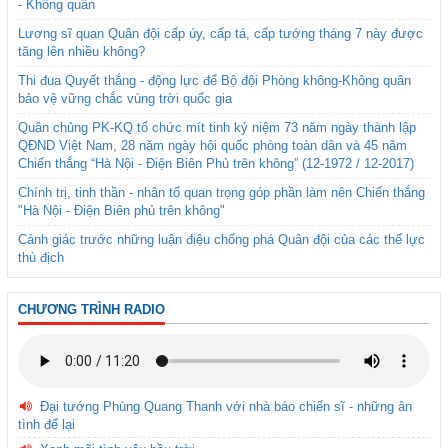
- Không quân
Lương sĩ quan Quân đội cấp úy, cấp tá, cấp tướng tháng 7 này được
tăng lên nhiều không?
Thi đua Quyết thắng - động lực để Bộ đội Phòng không-Không quân
bảo vệ vững chắc vùng trời quốc gia
Quân chủng PK-KQ tổ chức mít tinh kỷ niệm 73 năm ngày thành lập
QĐND Việt Nam, 28 năm ngày hội quốc phòng toàn dân và 45 năm
Chiến thắng “Hà Nội - Điện Biên Phủ trên không” (12-1972 / 12-2017)
Chính trị, tinh thần - nhân tố quan trọng góp phần làm nên Chiến thắng
"Hà Nội - Điện Biên phủ trên không"
Cảnh giác trước những luận điệu chống phá Quân đội của các thế lực
thù địch
CHƯƠNG TRÌNH RADIO
Đại tướng Phùng Quang Thanh với nhà báo chiến sĩ - những ân
tình để lại