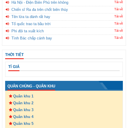
Hà Nội - Điện Biên Phủ trên không
Tải về
Chiến sĩ Ra đa trên chốt biên thùy
Tải về
Tên lửa ta đánh rất hay
Tải về
Tổ quốc trao ta bầu trời
Tải về
Phi đội ta xuất kích
Tải về
Tình Bác chắp cánh bay
Tải về
THỜI TIẾT
TỈ GIÁ
QUÂN CHỦNG - QUÂN KHU
Quân khu 1
Quân khu 2
Quân khu 3
Quân khu 4
Quân khu 5