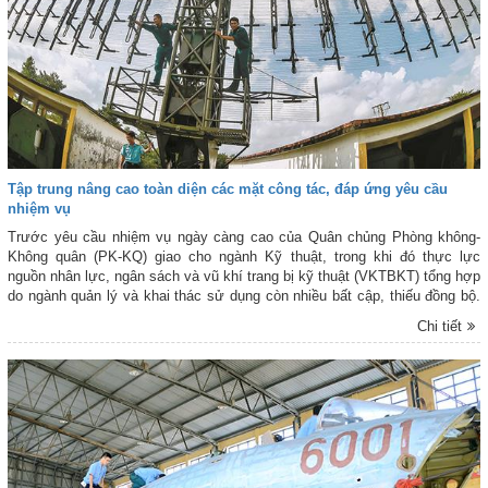
Tập trung nâng cao toàn diện các mặt công tác, đáp ứng yêu cầu
nhiệm vụ
Trước yêu cầu nhiệm vụ ngày càng cao của Quân chủng Phòng không-
Không quân (PK-KQ) giao cho ngành Kỹ thuật, trong khi đó thực lực
nguồn nhân lực, ngân sách và vũ khí trang bị kỹ thuật (VKTBKT) tổng hợp
do ngành quản lý và khai thác sử dụng còn nhiều bất cập, thiếu đồng bộ.
Để thực hiện thắng lợi nhiệm vụ được giao, năm 2018 và những năm tiếp
Chi tiết
theo, ngành Kỹ thuật tập trung nâng cao toàn diện các mặt công tác; chú
trọng xây dựng ngành vững về chính trị, tổ chức, đạo đức và chuyên môn
nghiệp vụ, đáp ứng yêu cầu nhiệm vụ trong mọi tình huống.