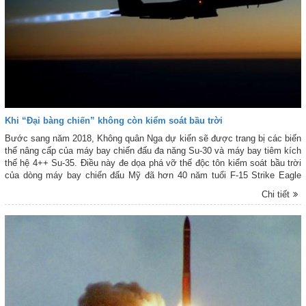
Khi “Đại bàng chiến” không còn kiểm soát bầu trời
Bước sang năm 2018, Không quân Nga dự kiến sẽ được trang bị các biến
thể nâng cấp của máy bay chiến đấu đa năng Su-30 và máy bay tiêm kích
thế hệ 4++ Su-35. Điều này đe dọa phá vỡ thế độc tôn kiểm soát bầu trời
của dòng máy bay chiến đấu Mỹ đã hơn 40 năm tuổi F-15 Strike Eagle
(Đại bàng chiến) vốn đang là trang bị chủ yếu của Không quân Mỹ và
Chi tiết
nhiều quốc gia trên thế giới.