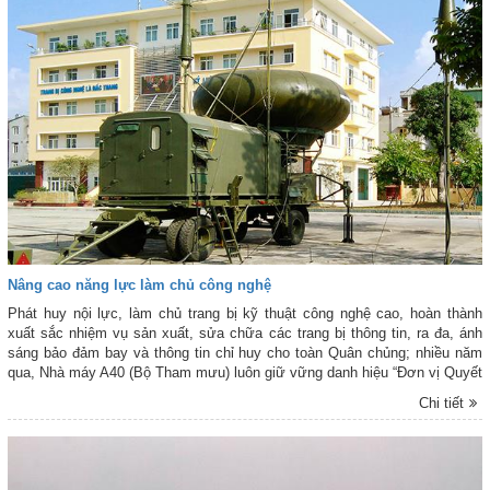
Nâng cao năng lực làm chủ công nghệ
Phát huy nội lực, làm chủ trang bị kỹ thuật công nghệ cao, hoàn thành
xuất sắc nhiệm vụ sản xuất, sửa chữa các trang bị thông tin, ra đa, ánh
sáng bảo đảm bay và thông tin chỉ huy cho toàn Quân chủng; nhiều năm
qua, Nhà máy A40 (Bộ Tham mưu) luôn giữ vững danh hiệu “Đơn vị Quyết
thắng”, Đảng bộ đạt TSVM, Nhà máy VMTD; được Bộ Quốc phòng tặng
Chi tiết
cờ thi đua năm 2017.