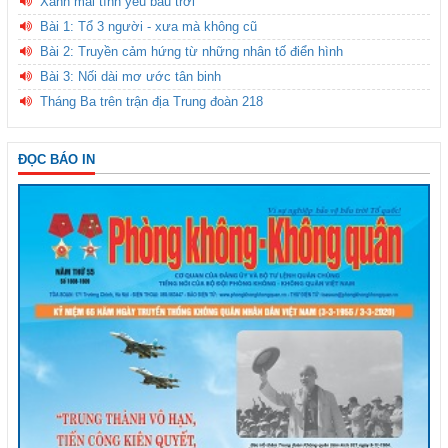
Xanh mãi tình yêu bầu trời
Bài 1: Tổ 3 người - xưa mà không cũ
Bài 2: Truyền cảm hứng từ những nhân tố điển hình
Bài 3: Nối dài mơ ước tân binh
Tháng Ba trên trận địa Trung đoàn 218
ĐỌC BÁO IN