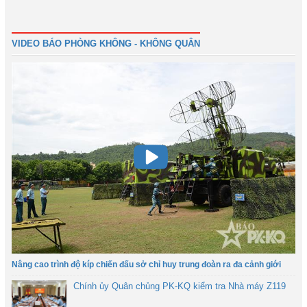
Đầu
Trước
3
4
5
6
7
8
9
10
Tiếp
Cuối
VIDEO BÁO PHÒNG KHÔNG - KHÔNG QUÂN
Nâng cao trình độ kíp chiến đấu sở chỉ huy trung đoàn ra đa cảnh giới
Chính ủy Quân chủng PK-KQ kiểm tra Nhà máy Z119