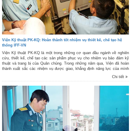
Viện Kỹ thuật PK-KQ: Hoàn thành tốt nhiệm vụ thiết kế, chế tạo hệ
thống IFF-VN
Viện Kỹ thuật PK-KQ là một trong những cơ quan đầu ngành về nghiên
cứu, thiết kế, chế tạo các sản phẩm phục vụ cho nhiệm vụ bảo đảm kỹ
thuật và trang bị của Quân chủng. Trong những năm qua, Viện đã hoàn
thành xuất sắc các nhiệm vụ được giao, khẳng định năng lực của mình
qua việc thiết kế, chế tạo các sản phẩm Ra đa RV-01, Ra đa RV-02;
Chi tiết
nghiên cứu cải tiến Ra đa P-19... Vừa qua, Viện đã hoàn thành tốt nhiệm
vụ “Thiết kế, chế tạo hệ thống phân biệt địch ta IFF-VN”. Các sản phẩm
của nhiệm vụ đã được Bộ Quốc phòng nghiệm thu và đánh giá cao, tiến
tới được đưa vào sản xuất loạt phục vụ cho nhiệm vụ bảo vệ vùng trời
quốc gia.