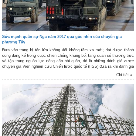
Sức mạnh quân sự Nga năm 2017 qua góc nhìn của chuyên gia
phương Tây
Đưa vào trang bị tên lửa không đối không tầm xa mới; đạt được thành
công đáng kể trong cuộc chiến chống khủng bố; tăng quân số thường trực
và tập trung nguồn lực nâng cấp hải quân, đó là những đánh giá được
chuyên gia Viện nghiên cứu Chiến lược quốc tế (IISS) đưa ra khi đánh giá
về Quân đội Nga năm 2017.
Chi tiết