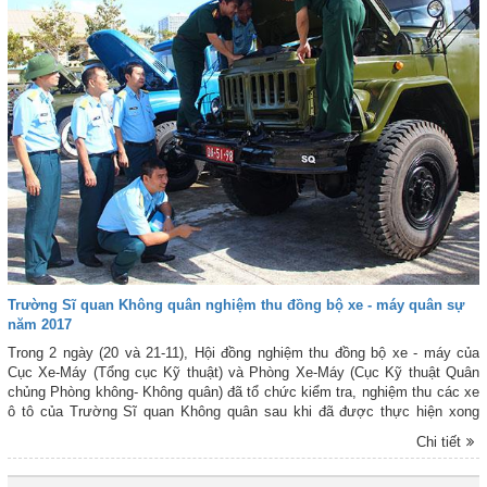
Trường Sĩ quan Không quân nghiệm thu đồng bộ xe - máy quân sự
năm 2017
Trong 2 ngày (20 và 21-11), Hội đồng nghiệm thu đồng bộ xe - máy của
Cục Xe-Máy (Tổng cục Kỹ thuật) và Phòng Xe-Máy (Cục Kỹ thuật Quân
chủng Phòng không- Không quân) đã tổ chức kiểm tra, nghiệm thu các xe
ô tô của Trường Sĩ quan Không quân sau khi đã được thực hiện xong
công tác bảo dưỡng cấp 2 theo quy định và sửa chữa, thay thế, đồng bộ
Chi tiết
một số chi tiết phụ tùng.