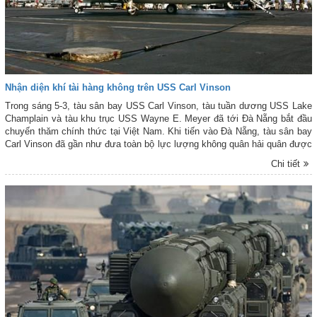
Nhận diện khí tài hàng không trên USS Carl Vinson
Trong sáng 5-3, tàu sân bay USS Carl Vinson, tàu tuần dương USS Lake
Champlain và tàu khu trục USS Wayne E. Meyer đã tới Đà Nẵng bắt đầu
chuyến thăm chính thức tại Việt Nam. Khi tiến vào Đà Nẵng, tàu sân bay
Carl Vinson đã gần như đưa toàn bộ lực lượng không quân hải quân được
trang bị lên boong.
Chi tiết