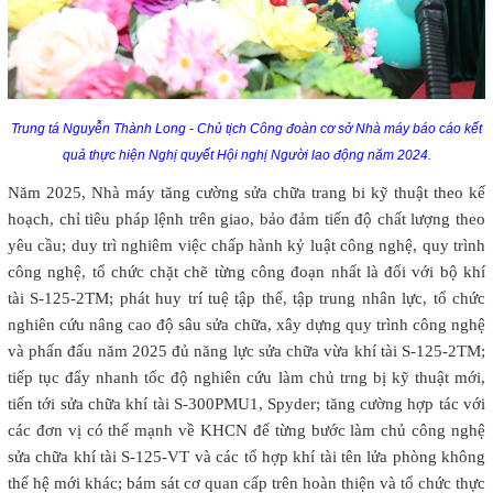
Trung tá Nguyễn Thành Long - Chủ tịch Công đoàn cơ sở Nhà máy báo cáo kết
quả thực hiện Nghị quyết Hội nghị Người lao động năm 2024.
Năm 2025, Nhà máy tăng cường sửa chữa trang bi kỹ thuật theo kế
hoạch, chỉ tiêu pháp lệnh trên giao, bảo đảm tiến độ chất lượng theo
yêu cầu; duy trì nghiêm việc chấp hành kỷ luật công nghệ, quy trình
công nghệ, tổ chức chặt chẽ từng công đoạn nhất là đối với bộ khí
tài S-125-2TM; phát huy trí tuệ tập thể, tập trung nhân lực, tổ chức
nghiên cứu nâng cao độ sâu sửa chữa, xây dựng quy trình công nghệ
và phấn đấu năm 2025 đủ năng lực sửa chữa vừa khí tài S-125-2TM;
tiếp tục đẩy nhanh tốc độ nghiên cứu làm chủ trng bị kỹ thuật mới,
tiến tới sửa chữa khí tài S-300PMU1, Spyder; tăng cường hợp tác với
các đơn vị có thế mạnh về KHCN để từng bước làm chủ công nghệ
sửa chữa khí tài S-125-VT và các tổ hợp khí tài tên lửa phòng không
thế hệ mới khác; bám sát cơ quan cấp trên hoàn thiện và tổ chức thực