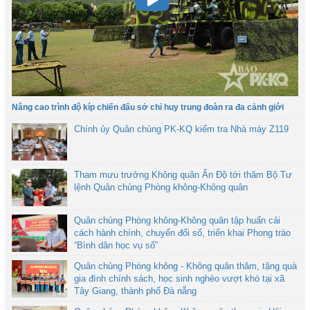
Nâng cao trình độ kíp chiến đấu sở chỉ huy trung đoàn ra đa cảnh giới
Chính ủy Quân chủng PK-KQ kiểm tra Nhà máy Z119
Tham mưu trưởng Không quân Ấn Độ tới thăm Bộ Tư
lệnh Quân chủng Phòng không-Không quân
Quân chủng Phòng không-Không quân tập huấn cải
cách hành chính, chuyển đổi số, triển khai Phong trào
“Bình dân học vụ số”
Quân chủng Phòng không - Không quân thăm, tặng quà
gia đình chính sách, học sinh nghèo vượt khó tại xã
Tây Giang, thành phố Đà nẵng