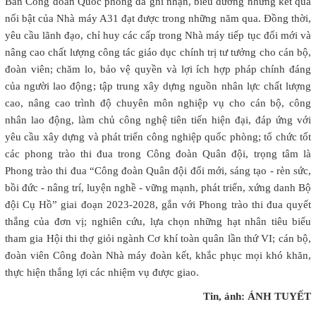
Ban Công đoàn Quốc phòng đã ghi nhận, biểu dương những kết quả
nổi bật của Nhà máy A31 đạt được trong những năm qua. Đồng thời,
yêu cầu lãnh đạo, chỉ huy các cấp trong Nhà máy tiếp tục đổi mới và
nâng cao chất lượng công tác giáo dục chính trị tư tưởng cho cán bộ,
đoàn viên; chăm lo, bảo vệ quyền và lợi ích hợp pháp chính đáng
của người lao động; tập trung xây dựng nguồn nhân lực chất lượng
cao, nâng cao trình độ chuyên môn nghiệp vụ cho cán bộ, công
nhân lao động, làm chủ công nghệ tiên tiến hiện đại, đáp ứng với
yêu cầu xây dựng và phát triển công nghiệp quốc phòng; tổ chức tốt
các phong trào thi đua trong Công đoàn Quân đội, trọng tâm là
Phong trào thi đua “Công đoàn Quân đội đổi mới, sáng tạo - rèn sức,
bồi đức - nâng trí, luyện nghề - vững mạnh, phát triển, xứng danh Bộ
đội Cụ Hồ” giai đoạn 2023-2028, gắn với Phong trào thi đua quyết
thắng của đơn vị; nghiên cứu, lựa chọn những hạt nhân tiêu biểu
tham gia Hội thi thợ giỏi ngành Cơ khí toàn quân lần thứ VI; cán bộ,
đoàn viên Công đoàn Nhà máy đoàn kết, khắc phục mọi khó khăn,
thực hiện thắng lợi các nhiệm vụ được giao.
Tin, ảnh: ÁNH TUYẾT