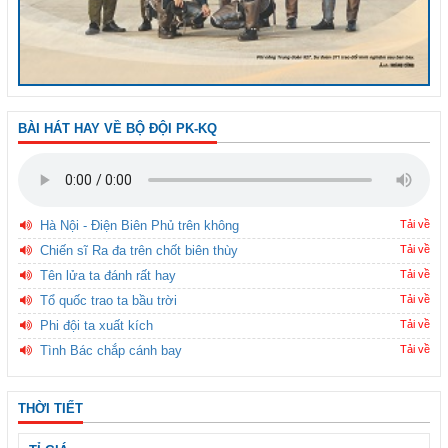
BÀI HÁT HAY VỀ BỘ ĐỘI PK-KQ
Hà Nội - Điện Biên Phủ trên không
Tải về
Chiến sĩ Ra đa trên chốt biên thùy
Tải về
Tên lửa ta đánh rất hay
Tải về
Tổ quốc trao ta bầu trời
Tải về
Phi đội ta xuất kích
Tải về
Tình Bác chắp cánh bay
Tải về
THỜI TIẾT