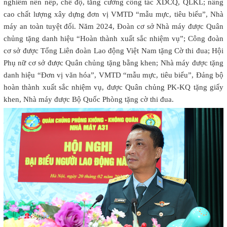
nghiêm nền nếp, chế độ, tăng cường công tác XDCQ, QLKL; nâng
cao chất lượng xây dựng đơn vị VMTD “mẫu mực, tiêu biểu”, Nhà
máy an toàn tuyệt đối. Năm 2024, Đoàn cơ sở Nhà máy được Quân
chủng tặng danh hiệu “Hoàn thành xuất sắc nhiệm vụ”; Công đoàn
cơ sở được Tổng Liên đoàn Lao động Việt Nam tặng Cờ thi đua; Hội
Phụ nữ cơ sở được Quân chủng tặng bằng khen; Nhà máy được tặng
danh hiệu “Đơn vị văn hóa”, VMTD “mẫu mực, tiêu biểu”, Đảng bộ
hoàn thành xuất sắc nhiệm vụ, được Quân chủng PK-KQ tặng giấy
khen, Nhà máy được Bộ Quốc Phòng tặng cờ thi đua.