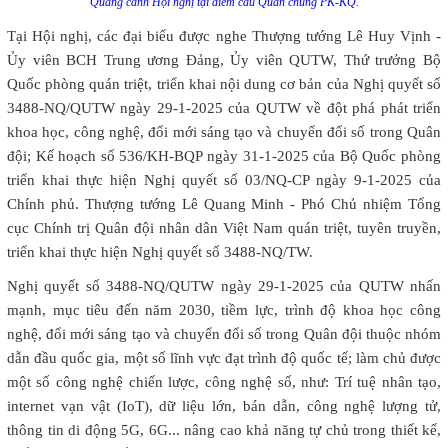
Quang cảnh Hội nghị tại điểm cầu Quân chủng PK-KQ.
Tại Hội nghị, các đại biểu được nghe Thượng tướng Lê Huy Vịnh -
Ủy viên BCH Trung ương Đảng, Ủy viên QUTW, Thứ trưởng Bộ
Quốc phòng quán triệt, triển khai nội dung cơ bản của Nghị quyết số
3488-NQ/QUTW ngày 29-1-2025 của QUTW về đột phá phát triển
khoa học, công nghệ, đổi mới sáng tạo và chuyển đổi số trong Quân
đội; Kế hoạch số 536/KH-BQP ngày 31-1-2025 của Bộ Quốc phòng
triển khai thực hiện Nghị quyết số 03/NQ-CP ngày 9-1-2025 của
Chính phủ. Thượng tướng Lê Quang Minh - Phó Chủ nhiệm Tổng
cục Chính trị Quân đội nhân dân Việt Nam quán triệt, tuyên truyền,
triển khai thực hiện Nghị quyết số 3488-NQ/TW.
Nghị quyết số 3488-NQ/QUTW ngày 29-1-2025 của QUTW nhấn
mạnh, mục tiêu đến năm 2030, tiềm lực, trình độ khoa học công
nghệ, đổi mới sáng tạo và chuyển đổi số trong Quân đội thuộc nhóm
dẫn đầu quốc gia, một số lĩnh vực đạt trình độ quốc tế; làm chủ được
một số công nghệ chiến lược, công nghệ số, như: Trí tuệ nhân tạo,
internet vạn vật (IoT), dữ liệu lớn, bán dẫn, công nghệ lượng tử,
thông tin di động 5G, 6G... nâng cao khả năng tự chủ trong thiết kế,