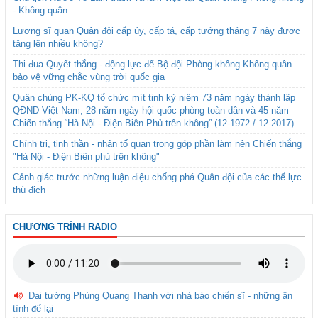
- Không quân
Lương sĩ quan Quân đội cấp úy, cấp tá, cấp tướng tháng 7 này được
tăng lên nhiều không?
Thi đua Quyết thắng - động lực để Bộ đội Phòng không-Không quân
bảo vệ vững chắc vùng trời quốc gia
Quân chủng PK-KQ tổ chức mít tinh kỷ niệm 73 năm ngày thành lập
QĐND Việt Nam, 28 năm ngày hội quốc phòng toàn dân và 45 năm
Chiến thắng “Hà Nội - Điện Biên Phủ trên không” (12-1972 / 12-2017)
Chính trị, tinh thần - nhân tố quan trọng góp phần làm nên Chiến thắng
"Hà Nội - Điện Biên phủ trên không"
Cảnh giác trước những luận điệu chống phá Quân đội của các thế lực
thù địch
CHƯƠNG TRÌNH RADIO
Đại tướng Phùng Quang Thanh với nhà báo chiến sĩ - những ân
tình để lại