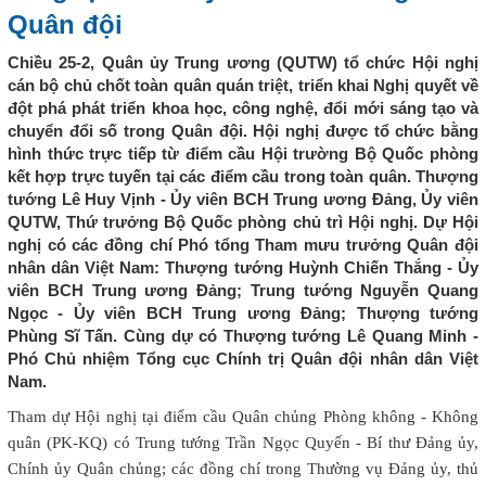
Quân đội
Chiều 25-2, Quân ủy Trung ương (QUTW) tổ chức Hội nghị
cán bộ chủ chốt toàn quân quán triệt, triển khai Nghị quyết về
đột phá phát triển khoa học, công nghệ, đổi mới sáng tạo và
chuyển đổi số trong Quân đội. Hội nghị được tổ chức bằng
hình thức trực tiếp từ điểm cầu Hội trường Bộ Quốc phòng
kết hợp trực tuyến tại các điểm cầu trong toàn quân. Thượng
tướng Lê Huy Vịnh - Ủy viên BCH Trung ương Đảng, Ủy viên
QUTW, Thứ trưởng Bộ Quốc phòng chủ trì Hội nghị. Dự Hội
nghị có các đồng chí Phó tổng Tham mưu trưởng Quân đội
nhân dân Việt Nam: Thượng tướng Huỳnh Chiến Thắng - Ủy
viên BCH Trung ương Đảng; Trung tướng Nguyễn Quang
Ngọc - Ủy viên BCH Trung ương Đảng; Thượng tướng
Phùng Sĩ Tấn. Cùng dự có Thượng tướng Lê Quang Minh -
Phó Chủ nhiệm Tổng cục Chính trị Quân đội nhân dân Việt
Nam.
Tham dự Hội nghị tại điểm cầu Quân chủng Phòng không - Không
quân (PK-KQ) có Trung tướng Trần Ngọc Quyến - Bí thư Đảng ủy,
Chính ủy Quân chủng; các đồng chí trong Thường vụ Đảng ủy, thủ