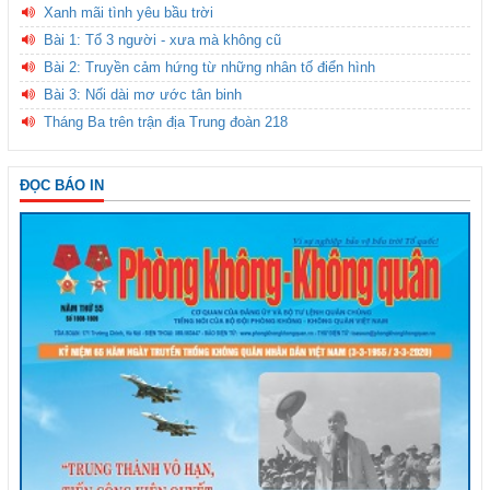
Xanh mãi tình yêu bầu trời
Bài 1: Tổ 3 người - xưa mà không cũ
Bài 2: Truyền cảm hứng từ những nhân tố điển hình
Bài 3: Nối dài mơ ước tân binh
Tháng Ba trên trận địa Trung đoàn 218
ĐỌC BÁO IN