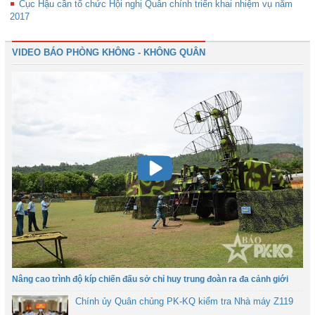
Cục Hậu cần tổ chức Hội nghị Quân chính triển khai nhiệm vụ năm
2017
VIDEO BÁO PHÒNG KHÔNG - KHÔNG QUÂN
Nâng cao trình độ kíp chiến đấu sở chỉ huy trung đoàn ra đa cảnh giới
Chính ủy Quân chủng PK-KQ kiểm tra Nhà máy Z119