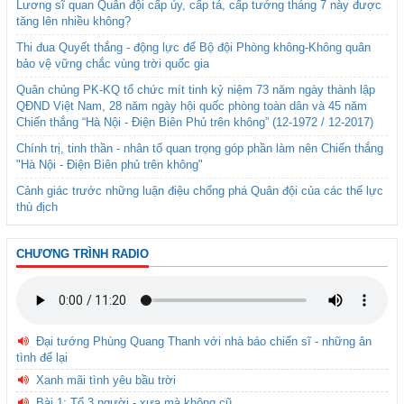
Lương sĩ quan Quân đội cấp úy, cấp tá, cấp tướng tháng 7 này được
tăng lên nhiều không?
Thi đua Quyết thắng - động lực để Bộ đội Phòng không-Không quân
bảo vệ vững chắc vùng trời quốc gia
Quân chủng PK-KQ tổ chức mít tinh kỷ niệm 73 năm ngày thành lập
QĐND Việt Nam, 28 năm ngày hội quốc phòng toàn dân và 45 năm
Chiến thắng “Hà Nội - Điện Biên Phủ trên không” (12-1972 / 12-2017)
Chính trị, tinh thần - nhân tố quan trọng góp phần làm nên Chiến thắng
"Hà Nội - Điện Biên phủ trên không"
Cảnh giác trước những luận điệu chống phá Quân đội của các thế lực
thù địch
CHƯƠNG TRÌNH RADIO
Đại tướng Phùng Quang Thanh với nhà báo chiến sĩ - những ân
tình để lại
Xanh mãi tình yêu bầu trời
Bài 1: Tổ 3 người - xưa mà không cũ