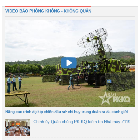
VIDEO BÁO PHÒNG KHÔNG - KHÔNG QUÂN
Nâng cao trình độ kíp chiến đấu sở chỉ huy trung đoàn ra đa cảnh giới
Chính ủy Quân chủng PK-KQ kiểm tra Nhà máy Z119