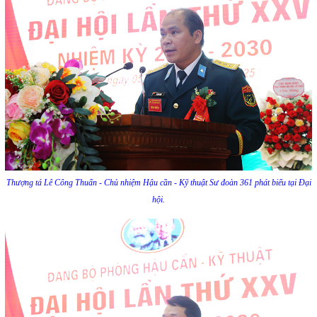
Thượng tá Lê Công Thuấn - Chủ nhiệm Hậu cần - Kỹ thuật Sư đoàn 361 phát biểu tại Đại
hội.