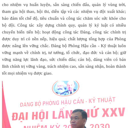
cho nhiệm vụ huấn luyện, sẵn sàng chiến đấu, quản lý vùng trời,
tham gia hội thao, hội thi, diễn tập và các nhiệm vụ đột xuất khác;
bảo đảm tốt chế độ, tiêu chuẩn và công tác chăm sóc sức khỏe cho
bộ đội. Công tác xây dựng chính quy, quản lý kỷ luật có nhiều
chuyển biến tiến bộ; hoạt động công tác Đảng, công tác chính trị
được duy trì có nền nếp, hiệu quả; chất lượng tổng hợp của Phòng
được nâng lên vững chắc. Đảng bộ Phòng Hậu cần - Kỹ thuật luôn
vững mạnh về chính trị, tư tưởng, tổ chức, đạo đức và cán bộ; giữ
vững năng lực lãnh đạo, sức chiến đấu; cán bộ, đảng viên có bản
lĩnh chính trị vững vàng, trách nhiệm cao, sẵn sàng nhận, hoàn thành
tốt mọi nhiệm vụ được giao.