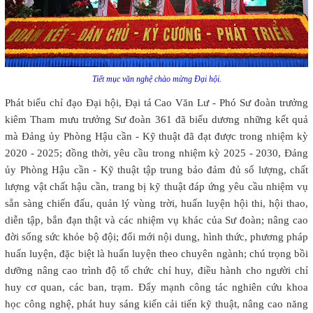
Tiết mục văn nghệ chào mừng Đại hội.
Phát biểu chỉ đạo Đại hội, Đại tá Cao Văn Lư - Phó Sư đoàn trưởng
kiêm Tham mưu trưởng Sư đoàn 361 đã biểu dương những kết quả
mà Đảng ủy Phòng Hậu cần - Kỹ thuật đã đạt được trong nhiệm kỳ
2020 - 2025; đồng thời, yêu cầu trong nhiệm kỳ 2025 - 2030, Đảng
ủy Phòng Hậu cần - Kỹ thuật tập trung bảo đảm đủ số lượng, chất
lượng vật chất hậu cần, trang bị kỹ thuật đáp ứng yêu cầu nhiệm vụ
sẵn sàng chiến đấu, quản lý vùng trời, huấn luyện hội thi, hội thao,
diễn tập, bắn đạn thật và các nhiệm vụ khác của Sư đoàn; nâng cao
đời sống sức khỏe bộ đội; đổi mới nội dung, hình thức, phương pháp
huấn luyện, đặc biệt là huấn luyện theo chuyên ngành; chú trọng bồi
dưỡng nâng cao trình độ tổ chức chỉ huy, điều hành cho người chỉ
huy cơ quan, các ban, trạm. Đẩy mạnh công tác nghiên cứu khoa
học công nghệ, phát huy sáng kiến cải tiến kỹ thuật, nâng cao năng