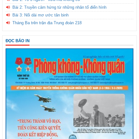
Bài 2: Truyền cảm hứng từ những nhân tố điển hình
Bài 3: Nối dài mơ ước tân binh
Tháng Ba trên trận địa Trung đoàn 218
ĐỌC BÁO IN