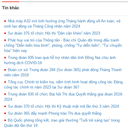
Tin khác
Nhà máy A32 mít tinh hưởng ứng Tháng hành động về An toàn, vệ
sinh lao động và Tháng Công nhân năm 2024
Sư đoàn 375 tổ chức Hội thi “Dân vận khéo” năm 2023
Phát huy vai trò của Thông tấn - Báo chí Quân đội trong đấu tranh
chống "Diễn biến hòa bình", phòng, chống "Tự diễn biến", "Tự chuyển
hóa" hiện nay
Trung đoàn 935 trao quà hỗ trợ nhân dân tỉnh Đồng Nai chịu ảnh
hưởng dịch COVID-19
Đoàn cơ sở Trung đoàn 284 (Sư đoàn 365) phát động Tháng Thanh
niên năm 2018
Tổng cục Chính trị kiểm tra, nắm tình hình hoạt động công tác Đảng,
công tác chính trị năm 2023 tại Sư đoàn 367
Trung đoàn 935 tổ chức Đại hội Thi đua Quyết thắng giai đoạn 2019-
2024
Sư đoàn 370 tổ chức Hội thi Kỹ thuật mật mã lần thứ 3 năm 2024
Sư đoàn 365 đẩy mạnh Phong trào Thi đua quyết thắng
Bộ Quốc phòng tổng kết, trao giải thưởng “Tuổi trẻ sáng tạo” trong
Quân đội lần thứ 19