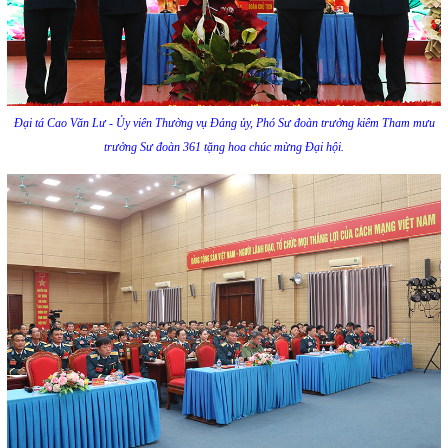
Đại tá Cao Văn Lư - Ủy viên Thường vụ Đảng ủy, Phó Sư đoàn trưởng kiêm Tham mưu
trưởng Sư đoàn 361 tặng hoa chúc mừng Đại hội.