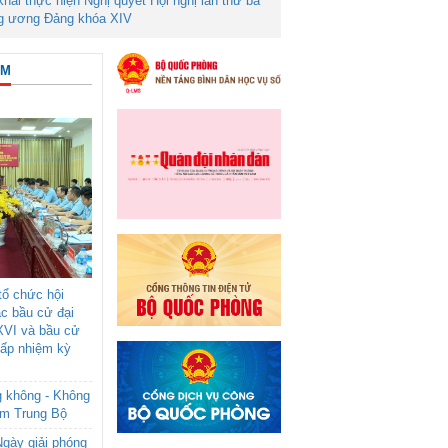
 khai thực hiện Nghị quyết Hội nghị lần thứ ba
g ương Đảng khóa XIV
ÂM
ổ chức hội
ác bầu cử đại
XVI và bầu cử
cấp nhiệm kỳ
g không - Không
am Trung Bộ
gày giải phóng