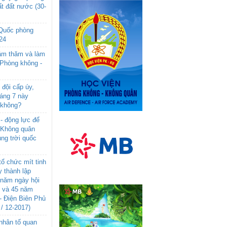
t đất nước (30-
 Quốc phòng
24
âm thăm và làm
 Phòng không -
đội cấp úy,
háng 7 này
 không?
- động lực để
-Không quân
ng trời quốc
ổ chức mít tinh
 thành lập
năm ngày hội
n và 45 năm
- Điện Biên Phủ
 / 12-2017)
- nhân tố quan