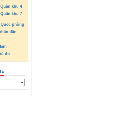
Quân khu 4
Quân khu 7
 Quốc phòng
nhân dân
 Nam
hủ đô
TE