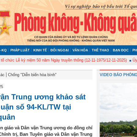
-KQ
PHÁP LUẬT
KINH TẾ
ĐỐI NGOẠI
VĂN HÓA
THỂ THAO
BẠN ĐỌC
PH
 kỷ niệm 50 năm Ngày truyền thống (12-11-1975/12-11-2025)
Ủy ban Kiểm 
Bác
Chống "Diễn biến hòa bình"
VIDEO BÁO PHÒNG
25
vận Trung ương khảo sát
 luận số 94-KL/TW tại
quân
ên giáo và Dân vận Trung ương do đồng chí
hính trị, Ban Tuyên giáo và Dân vận Trung