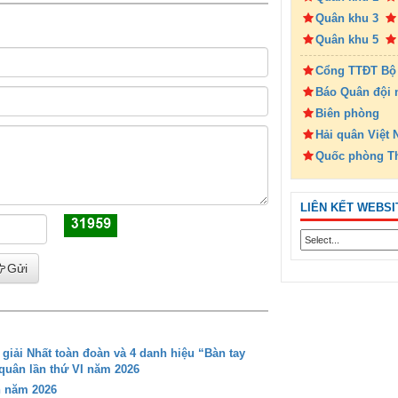
Quân khu 3
Quân khu 5
Cổng TTĐT Bộ
Báo Quân đội 
Biên phòng
Hải quân Việt
Quốc phòng T
LIÊN KẾT WEBSI
Gửi
iải Nhất toàn đoàn và 4 danh hiệu “Bàn tay
 quân lần thứ VI năm 2026
n năm 2026