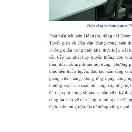
Đoàn công tác tham quan tại 
Phát biểu kết luận Hội nghị, đồng chí Đoàn
Tuyên giáo và Dân vận Trung ương biểu dư
Không quân trong triển khai thực hiện Kết 
cần tiếp tục phát huy truyền thống đơn vị 
trên, đổi mới mạnh mẽ nội dung, phương phá
thực tiễn huấn luyện, đào tạo, sẵn sàng ch
giảng viên, tăng cường ứng dụng công ng
thường xuyên rà soát, bổ sung, cập nhật nội
đào tạo phi công, sĩ quan, nhân viên kỹ thu
công tác bảo vệ nền tảng tư tưởng của Đảng,
địch, xây dựng trận địa tư tưởng vững mạnh 