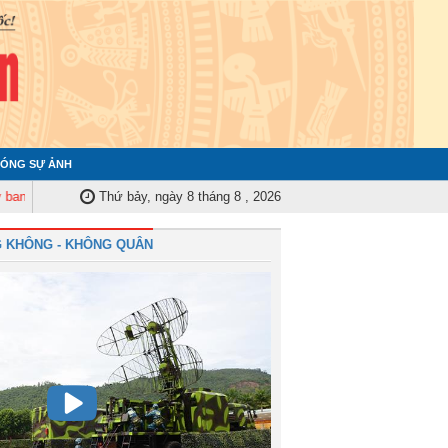
ÓNG SỰ ẢNH
tra Quân ủy Trung ương tập huấn nghiệp vụ công tác kiểm tra, giám sát nă
Thứ bảy, ngày 8 tháng 8 , 2026
 KHÔNG - KHÔNG QUÂN