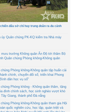
 chiến đấu sở chỉ huy trung đoàn ra đa cảnh
h ủy Quân chủng PK-KQ kiểm tra Nhà máy
 mưu trưởng Không quân Ấn Độ tới thăm Bộ
ệnh Quân chủng Phòng không-Không quân
 chủng Phòng không-Không quân tập huấn cải
hành chính, chuyển đổi số, triển khai Phong
“Bình dân học vụ số”
 chủng Phòng không - Không quân thăm, tặng
ia đình chính sách, học sinh nghèo vượt khó
ã Tây Giang, thành phố Đà nẵng
 chủng Phòng không-Không quân tham gia Hội
toàn quốc nghiên cứu, học tập, quán triệt và