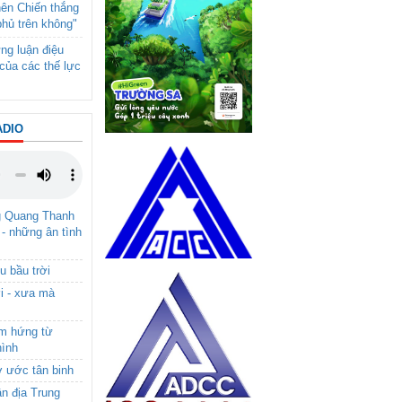
nên Chiến thắng
phủ trên không"
ng luận điệu
của các thế lực
ADIO
g Quang Thanh
 - những ân tình
u bầu trời
i - xưa mà
ảm hứng từ
hình
ơ ước tân binh
ận địa Trung