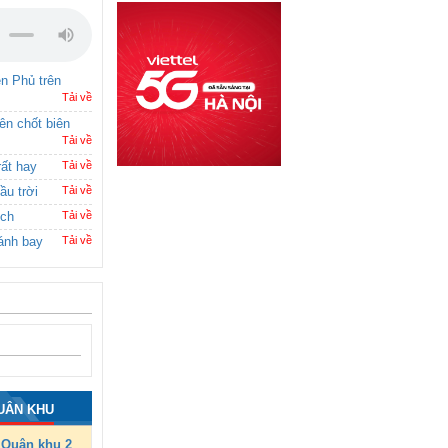
ên Phủ trên
Tải về
rên chốt biên
Tải về
rất hay
Tải về
ầu trời
Tải về
ích
Tải về
ánh bay
Tải về
UÂN KHU
Quân khu 2