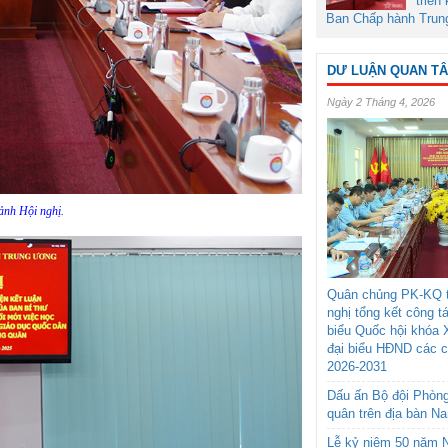
triển
Ban Chấp hành Trun
DƯ LUẬN QUAN T
Ngày 2 Tháng 4, 2026
nh Hội nghị.
Quân chủng PK-KQ t
nghị tổng kết công t
biểu Quốc hội khóa 
đại biểu HĐND các 
2026-2031
Dấu ấn Bộ đội Phòn
quân trên địa bàn N
Lễ kỷ niệm 50 năm N