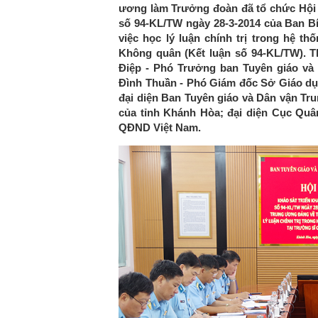
ương làm Trưởng đoàn đã tổ chức Hội ng
số 94-KL/TW ngày 28-3-2014 của Ban Bí
việc học lý luận chính trị trong hệ t
Không quân (Kết luận số 94-KL/TW). 
Điệp - Phó Trưởng ban Tuyên giáo và
Đình Thuần - Phó Giám đốc Sở Giáo dục
đại diện Ban Tuyên giáo và Dân vận Tr
của tỉnh Khánh Hòa; đại diện Cục Qu
QĐND Việt Nam.