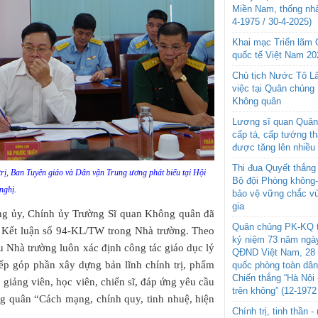
Miền Nam, thống nhấ
4-1975 / 30-4-2025)
Khai mạc Triển lãm
quốc tế Việt Nam 20
Chủ tịch Nước Tô L
việc tại Quân chủng
Không quân
Lương sĩ quan Quân 
cấp tá, cấp tướng t
được tăng lên nhiều
Thi đua Quyết thắng 
rị, Ban Tuyên giáo và Dân vận Trung ương phát biểu tại Hội
Bộ đội Phòng không
nghị.
bảo vệ vững chắc vù
gia
ảng ủy, Chính ủy Trường Sĩ quan Không quân đã
Quân chủng PK-KQ t
ện Kết luận số 94-KL/TW trong Nhà trường. Theo
kỷ niệm 73 năm ngày
 Nhà trường luôn xác định công tác giáo dục lý
QĐND Việt Nam, 28 
tiếp góp phần xây dựng bản lĩnh chính trị, phẩm
quốc phòng toàn dâ
Chiến thắng “Hà Nội 
 giảng viên, học viên, chiến sĩ, đáp ứng yêu cầu
trên không” (12-1972
 quân “Cách mạng, chính quy, tinh nhuệ, hiện
Chính trị, tinh thần 