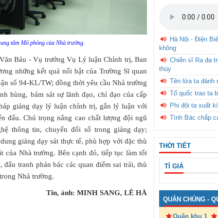
Hà Nội - Điện Bi
Trung tâm Mô phỏng của Nhà trường.
không
 Văn Báu - Vụ trưởng Vụ Lý luận Chính trị, Ban
Chiến sĩ Ra đa t
thùy
ơng những kết quả nổi bật của Trường Sĩ quan
Tên lửa ta đánh 
luận số 94-KL/TW; đồng thời yêu cầu Nhà trường
Tổ quốc trao ta b
anh hùng, bám sát sự lãnh đạo, chỉ đạo của cấp
Phi đội ta xuất k
p giảng dạy lý luận chính trị, gắn lý luận với
iến đấu. Chú trọng nâng cao chất lượng đội ngũ
Tình Bác chắp c
hệ thông tin, chuyển đổi số trong giảng dạy;
 dung giảng dạy sát thực tế, phù hợp với đặc thù
THỜI TIẾT
ật của Nhà trường. Bên cạnh đó, tiếp tục làm tốt
 đấu tranh phản bác các quan điểm sai trái, thù
TỈ GIÁ
trong Nhà trường.
Tin, ảnh: MINH SANG, LÊ HÀ
QUÂN CHỦNG - Q
Quân khu 1