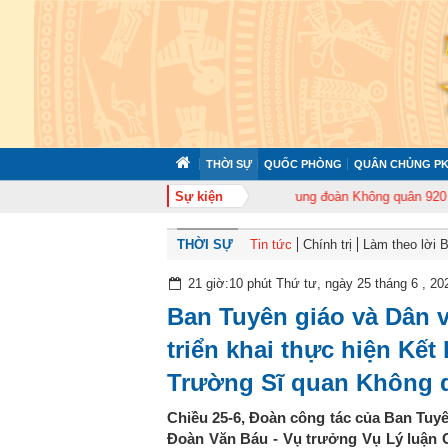
THỜI SỰ
QUỐC PHÒNG
QUÂN CHỦNG PK
tổ chức tập huấn cán bộ năm 2026
Sự kiện
Trung đoàn Không quân 920 tổ chức Lễ
THỜI SỰ
Tin tức
Chính trị
Làm theo lời 
21 giờ:10 phút Thứ tư, ngày 25 tháng 6 , 20
Ban Tuyên giáo và Dân 
triển khai thực hiện Kết
Trường Sĩ quan Không 
Chiều 25-6, Đoàn công tác của Ban Tuy
Đoàn Văn Báu - Vụ trưởng Vụ Lý luận C