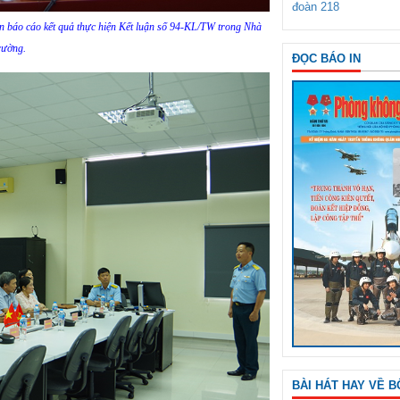
đoàn 218
n báo cáo kết quả thực hiện Kết luận số 94-KL/TW trong Nhà
rường.
ĐỌC BÁO IN
BÀI HÁT HAY VỀ B