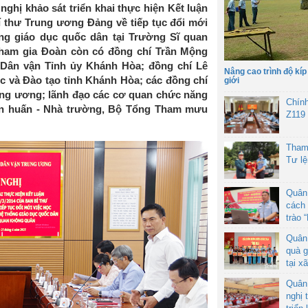
hị khảo sát triển khai thực hiện Kết luận
 thư Trung ương Đảng về tiếp tục đổi mới
hống giáo dục quốc dân tại Trường Sĩ quan
Tham gia Đoàn còn có đồng chí Trần Mộng
 Dân vận Tỉnh ủy Khánh Hòa; đồng chí Lê
Nâng cao trình độ kíp
 và Đào tạo tỉnh Khánh Hòa; các đồng chí
giới
ung ương; lãnh đạo các cơ quan chức năng
Chín
ân huấn - Nhà trường, Bộ Tổng Tham mưu
Z119
Tham
Tư l
Quân
cách 
trào 
Quân
quà g
tại x
Quân
nghị 