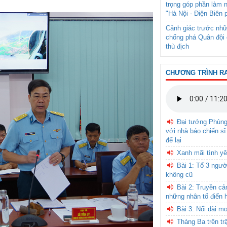
trọng góp phần làm 
"Hà Nội - Điện Biên 
Cảnh giác trước nhữ
chống phá Quân đội 
thù địch
CHƯƠNG TRÌNH R
Đại tướng Phùn
với nhà báo chiến sĩ
để lại
Xanh mãi tình yê
Bài 1: Tổ 3 ngườ
không cũ
Bài 2: Truyền c
những nhân tố điển 
Bài 3: Nối dài m
Tháng Ba trên tr