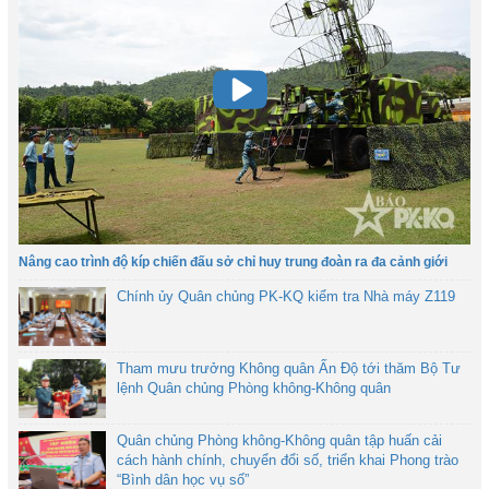
Nâng cao trình độ kíp chiến đấu sở chỉ huy trung đoàn ra đa cảnh giới
Chính ủy Quân chủng PK-KQ kiểm tra Nhà máy Z119
Tham mưu trưởng Không quân Ấn Độ tới thăm Bộ Tư
lệnh Quân chủng Phòng không-Không quân
Quân chủng Phòng không-Không quân tập huấn cải
cách hành chính, chuyển đổi số, triển khai Phong trào
“Bình dân học vụ số”