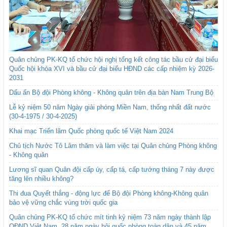
Quân chủng PK-KQ tổ chức hội nghị tổng kết công tác bầu cử đại biểu
Quốc hội khóa XVI và bầu cử đại biểu HĐND các cấp nhiệm kỳ 2026-
2031
Dấu ấn Bộ đội Phòng không - Không quân trên địa bàn Nam Trung Bộ
Lễ kỷ niệm 50 năm Ngày giải phóng Miền Nam, thống nhất đất nước
(30-4-1975 / 30-4-2025)
Khai mạc Triển lãm Quốc phòng quốc tế Việt Nam 2024
Chủ tịch Nước Tô Lâm thăm và làm việc tại Quân chủng Phòng không
- Không quân
Lương sĩ quan Quân đội cấp úy, cấp tá, cấp tướng tháng 7 này được
tăng lên nhiều không?
Thi đua Quyết thắng - động lực để Bộ đội Phòng không-Không quân
bảo vệ vững chắc vùng trời quốc gia
Quân chủng PK-KQ tổ chức mít tinh kỷ niệm 73 năm ngày thành lập
QĐND Việt Nam, 28 năm ngày hội quốc phòng toàn dân và 45 năm