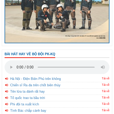
BÀI HÁT HAY VỀ BỘ ĐỘI PK-KQ
Hà Nội - Điện Biên Phủ trên không
Tải về
Chiến sĩ Ra đa trên chốt biên thùy
Tải về
Tên lửa ta đánh rất hay
Tải về
Tổ quốc trao ta bầu trời
Tải về
Phi đội ta xuất kích
Tải về
Tình Bác chắp cánh bay
Tải về