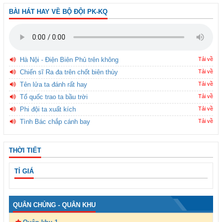
BÀI HÁT HAY VỀ BỘ ĐỘI PK-KQ
Hà Nội - Điện Biên Phủ trên không
Tải về
Chiến sĩ Ra đa trên chốt biên thùy
Tải về
Tên lửa ta đánh rất hay
Tải về
Tổ quốc trao ta bầu trời
Tải về
Phi đội ta xuất kích
Tải về
Tình Bác chắp cánh bay
Tải về
THỜI TIẾT
TỈ GIÁ
QUÂN CHỦNG - QUÂN KHU