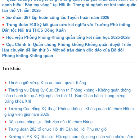
danh hiệu “Bàn tay vàng” tại Hội thi Thợ giỏi ngành cơ khí toàn quân
lần thứ VI năm 2026
Sư đoàn 367 tập huấn công tác Tuyên huấn năm 2026
Trung đoàn 910 ký kết giao ước kết nghĩa với Trường Phổ thông
Dân tộc Nội trú THCS Đồng Xuân
Học viện Phòng không-Không quân tổng kết năm học 2025-2026
Cục Chính trị Quân chủng Phòng không-Không quân duyệt Triển
lãm chuyên đề lần thứ 3 - Một số trận đánh độc đáo của Bộ đội
Phòng không-Không quân
Tin khác
Thi đua giữ vững Kho an toàn, quyết thắng
Thường vụ Đảng ủy Cục Chính trị Phòng không - Không quân thông
báo nhanh kết quả Hội nghị lần thứ 11, Ban Chấp hành Trung ương
Đảng khóa XIII
Trường Cao đẳng Kỹ thuật Phòng không - Không quân tổ chức Hội thi
giảng viên giỏi năm 2026
Nâng cao năng lực lãnh đạo của tổ chức Đảng
Trung đoàn 282 tổ chức Hội thi Cán bộ Hội Phụ nữ giỏi
Xưởng in PK-KQ tổ chức Hội nghị cán bộ, công nhân viên chức năm