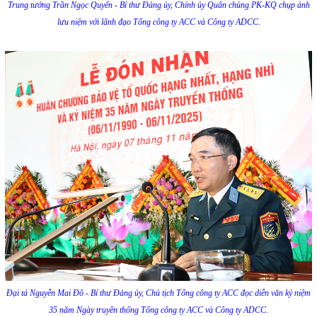
Trung tướng Trần Ngọc Quyến - Bí thư Đảng ủy, Chính ủy Quân chủng PK-KQ chụp ảnh
lưu niệm với lãnh đạo Tổng công ty ACC và Công ty ADCC.
Đại tá Nguyễn Mai Đô - Bí thư Đảng ủy, Chủ tịch Tổng công ty ACC đọc diễn văn kỷ niệm
35 năm Ngày truyền thống Tổng công ty ACC và Công ty ADCC.