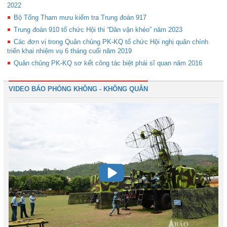
2022
Bộ Tổng Tham mưu kiểm tra Trung đoàn 917
Trung đoàn 910 tổ chức Hội thi “Dân vận khéo” năm 2023
Các đơn vị trong Quân chủng PK-KQ tổ chức Hội nghị quân chính
triển khai nhiệm vụ 6 tháng cuối năm 2019
Quân chủng PK-KQ sơ kết công tác biệt phái sĩ quan năm 2016
VIDEO BÁO PHÒNG KHÔNG - KHÔNG QUÂN