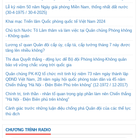
Lễ kỷ niệm 50 năm Ngày giải phóng Miền Nam, thống nhất đất nước
(30-4-1975 / 30-4-2025)
Khai mạc Triển lãm Quốc phòng quốc tế Việt Nam 2024
Chủ tịch Nước Tô Lâm thăm và làm việc tại Quân chủng Phòng không
- Không quân
Lương sĩ quan Quân đội cấp úy, cấp tá, cấp tướng tháng 7 này được
tăng lên nhiều không?
Thi đua Quyết thắng - động lực để Bộ đội Phòng không-Không quân
bảo vệ vững chắc vùng trời quốc gia
Quân chủng PK-KQ tổ chức mít tinh kỷ niệm 73 năm ngày thành lập
QĐND Việt Nam, 28 năm ngày hội quốc phòng toàn dân và 45 năm
Chiến thắng “Hà Nội - Điện Biên Phủ trên không” (12-1972 / 12-2017)
Chính trị, tinh thần - nhân tố quan trọng góp phần làm nên Chiến thắng
"Hà Nội - Điện Biên phủ trên không"
Cảnh giác trước những luận điệu chống phá Quân đội của các thế lực
thù địch
CHƯƠNG TRÌNH RADIO