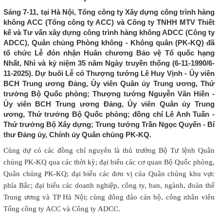
Sáng 7-11, tại Hà Nội, Tổng công ty Xây dựng công trình hàng
không ACC (Tổng công ty ACC) và Công ty TNHH MTV Thiết
kế và Tư vấn xây dựng công trình hàng không ADCC (Công ty
ADCC), Quân chủng Phòng không - Không quân (PK-KQ) đã
tổ chức Lễ đón nhận Huân chương Bảo vệ Tổ quốc hạng
Nhất, Nhì và kỷ niệm 35 năm Ngày truyền thống (6-11-1990/6-
11-2025). Dự buổi Lễ có Thượng tướng Lê Huy Vịnh - Ủy viên
BCH Trung ương Đảng, Ủy viên Quân ủy Trung ương, Thứ
trưởng Bộ Quốc phòng; Thượng tướng Nguyễn Văn Hiền -
Ủy viên BCH Trung ương Đảng, Ủy viên Quân ủy Trung
ương, Thứ trưởng Bộ Quốc phòng; đồng chí Lê Anh Tuấn -
Thứ trưởng Bộ Xây dựng; Trung tướng Trần Ngọc Quyến - Bí
thư Đảng ủy, Chính ủy Quân chủng PK-KQ.
Cùng dự có các đồng chí nguyên là thủ trưởng Bộ Tư lệnh Quân
chủng PK-KQ qua các thời kỳ; đại biểu các cơ quan Bộ Quốc phòng,
Quân chủng PK-KQ; đại biểu các đơn vị của Quân chủng khu vực
phía Bắc; đại biểu các doanh nghiệp, công ty, ban, ngành, đoàn thể
Trung ương và TP Hà Nội; cùng đông đảo cán bộ, công nhân viên
Tổng công ty ACC và Công ty ADCC.