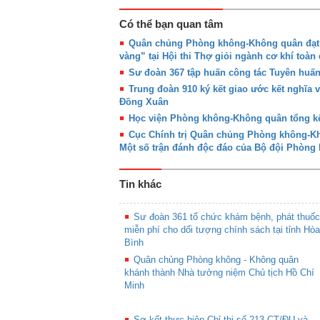
Có thể bạn quan tâm
Quân chủng Phòng không-Không quân đạt g
vàng” tại Hội thi Thợ giỏi ngành cơ khí toàn
Sư đoàn 367 tập huấn công tác Tuyên huấ
Trung đoàn 910 ký kết giao ước kết nghĩa 
Đồng Xuân
Học viện Phòng không-Không quân tổng kế
Cục Chính trị Quân chủng Phòng không-Khô
Một số trận đánh độc đáo của Bộ đội Phòn
Tin khác
Sư đoàn 361 tổ chức khám bệnh, phát thuốc
miễn phí cho dối tượng chính sách tại tỉnh Hòa
Bình
Quân chủng Phòng không - Không quân
khánh thành Nhà tưởng niệm Chủ tịch Hồ Chí
Minh
Sơ kết thực hiện Chỉ thị số 213-CT/ĐU và