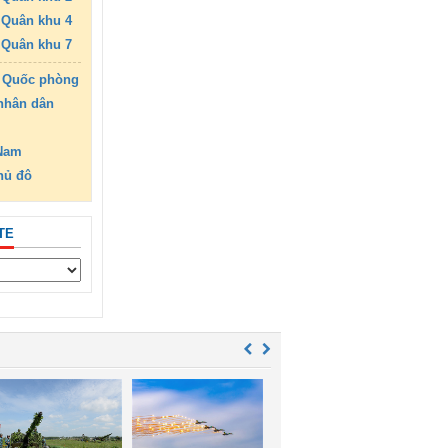
Quân khu 4
Quân khu 7
 Quốc phòng
nhân dân
 Nam
hủ đô
TE