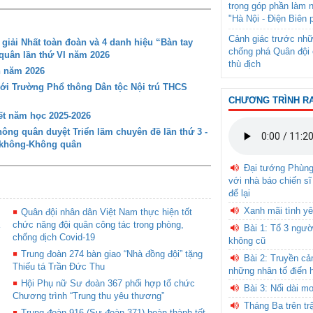
trọng góp phần làm 
"Hà Nội - Điện Biên 
Cảnh giác trước nhữ
iải Nhất toàn đoàn và 4 danh hiệu “Bàn tay
chống phá Quân đội 
 quân lần thứ VI năm 2026
thù địch
n năm 2026
với Trường Phổ thông Dân tộc Nội trú THCS
CHƯƠNG TRÌNH R
t năm học 2025-2026
ng quân duyệt Triển lãm chuyên đề lần thứ 3 -
g không-Không quân
Đại tướng Phùn
với nhà báo chiến sĩ
để lại
Xanh mãi tình yê
Quân đội nhân dân Việt Nam thực hiện tốt
chức năng đội quân công tác trong phòng,
Bài 1: Tổ 3 ngườ
chống dịch Covid-19
không cũ
Trung đoàn 274 bàn giao “Nhà đồng đội” tặng
Bài 2: Truyền c
Thiếu tá Trần Đức Thu
những nhân tố điển 
Hội Phụ nữ Sư đoàn 367 phối hợp tổ chức
Bài 3: Nối dài m
Chương trình “Trung thu yêu thương”
Tháng Ba trên tr
Trung đoàn 916 (Sư đoàn 371) hoàn thành tốt