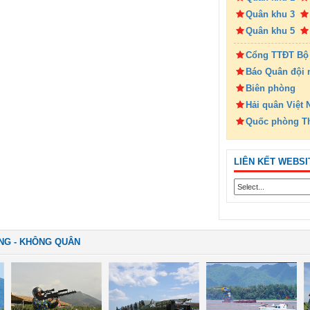
Quân khu 3
Quân khu 5
Cổng TTĐT Bộ
Báo Quân đội 
Biên phòng
Hải quân Việt
Quốc phòng T
LIÊN KẾT WEBSI
NG - KHÔNG QUÂN