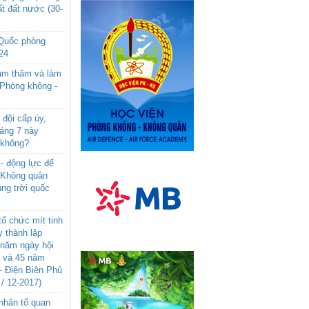
t đất nước (30-
 Quốc phòng
24
âm thăm và làm
 Phòng không -
đội cấp úy,
háng 7 này
 không?
- động lực để
-Không quân
ng trời quốc
ổ chức mít tinh
 thành lập
năm ngày hội
n và 45 năm
- Điện Biên Phủ
 / 12-2017)
- nhân tố quan