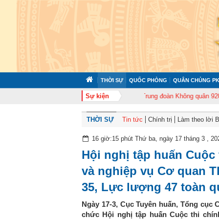
THỜI SỰ
QUỐC PHÒNG
QUÂN CHỦNG PK
 372 tổ chức tập huấn cán bộ năm 2026
Sự kiện
Trung đoàn Không quân 920 tổ ch
THỜI SỰ
Tin tức
Chính trị
Làm theo lời 
16 giờ:15 phút Thứ ba, ngày 17 tháng 3 , 20
Hội nghị tập huấn Cuộc 
và nghiệp vụ Cơ quan T
35, Lực lượng 47 toàn 
Ngày 17-3, Cục Tuyên huấn, Tổng cục C
chức Hội nghị tập huấn Cuộc thi chín