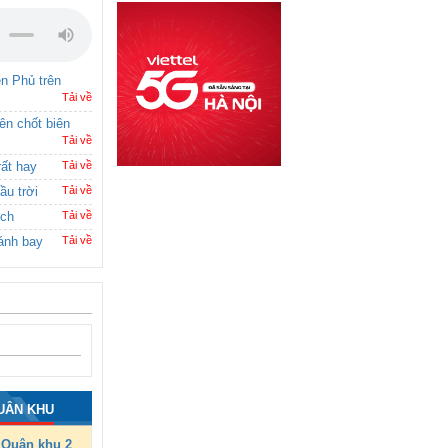
ên Phủ trên
Tải về
rên chốt biên
Tải về
rất hay
Tải về
ầu trời
Tải về
ích
Tải về
ánh bay
Tải về
UÂN KHU
Quân khu 2