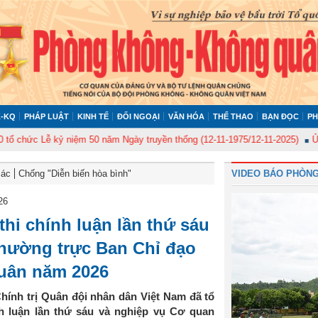
-KQ
PHÁP LUẬT
KINH TẾ
ĐỐI NGOẠI
VĂN HÓA
THỂ THAO
BẠN ĐỌC
PH
ức Lễ kỷ niệm 50 năm Ngày truyền thống (12-11-1975/12-11-2025)
Ủy ban 
Bác
Chống "Diễn biến hòa bình"
VIDEO BÁO PHÒNG
26
thi chính luận lần thứ sáu
hường trực Ban Chỉ đạo
quân năm 2026
hính trị Quân đội nhân dân Việt Nam đã tổ
h luận lần thứ sáu và nghiệp vụ Cơ quan