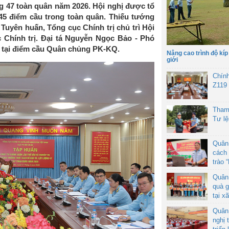
 47 toàn quân năm 2026. Hội nghị được tổ
 45 điểm cầu trong toàn quân. Thiếu tướng
uyên huấn, Tổng cục Chính trị chủ trì Hội
 Chính trị. Đại tá Nguyễn Ngọc Bảo - Phó
ì tại điểm cầu Quân chủng PK-KQ.
Nâng cao trình độ kíp
giới
Chín
Z119
Tham
Tư l
Quân
cách 
trào 
Quân
quà g
tại x
Quân
nghị 