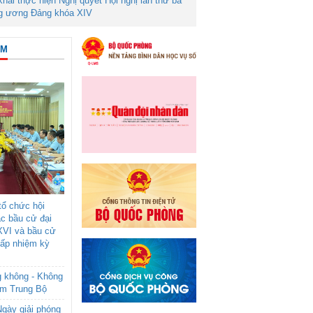
 khai thực hiện Nghị quyết Hội nghị lần thứ ba
g ương Đảng khóa XIV
ÂM
ổ chức hội
ác bầu cử đại
XVI và bầu cử
cấp nhiệm kỳ
g không - Không
am Trung Bộ
gày giải phóng