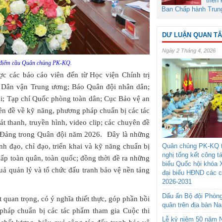
triển
Ban Chấp hành Trun
DƯ LUẬN QUAN T
Ngày 2 Tháng 4, 2026
 điểm cầu Quân chủng PK-KQ.
ược các báo cáo viên đến từ Học viện Chính trị
 Dân vận Trung ương; Báo Quân đội nhân dân;
ội; Tạp chí Quốc phòng toàn dân; Cục Bảo vệ an
ên đề về kỹ năng, phương pháp chuẩn bị các tác
hát thanh, truyền hình, video clip; các chuyên đề
a Đảng trong Quân đội năm 2026. Đây là những
Quân chủng PK-KQ t
ãnh đạo, chỉ đạo, triển khai và kỹ năng chuẩn bị
nghị tổng kết công t
cấp toàn quân, toàn quốc; đồng thời đề ra những
biểu Quốc hội khóa 
quả quản lý và tổ chức đấu tranh bảo vệ nền tảng
đại biểu HĐND các 
2026-2031
Dấu ấn Bộ đội Phòn
 quan trọng, có ý nghĩa thiết thực, góp phần bồi
quân trên địa bàn N
 pháp chuẩn bị các tác phẩm tham gia Cuộc thi
Lễ kỷ niệm 50 năm N