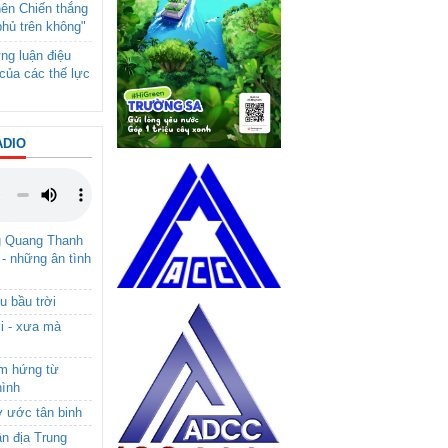
nên Chiến thắng
phủ trên không"
ng luận điệu
của các thế lực
ADIO
g Quang Thanh
 - những ân tình
u bầu trời
i - xưa mà
ảm hứng từ
hình
ơ ước tân binh
ận địa Trung