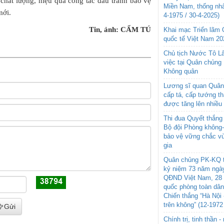
 chất lượng, hiệu quả công tác đấu tranh bảo vệ
Miền Nam, thống nhấ
mới.
4-1975 / 30-4-2025)
Tin, ảnh: CẨM TÚ
Khai mạc Triển lãm
quốc tế Việt Nam 20
Chủ tịch Nước Tô L
việc tại Quân chủng
Không quân
Lương sĩ quan Quân 
cấp tá, cấp tướng t
được tăng lên nhiều
Thi đua Quyết thắng 
Bộ đội Phòng không
bảo vệ vững chắc vù
gia
Quân chủng PK-KQ t
kỷ niệm 73 năm ngày
QĐND Việt Nam, 28 
quốc phòng toàn dâ
Chiến thắng “Hà Nội 
trên không” (12-1972
Gửi
Chính trị, tinh thần 