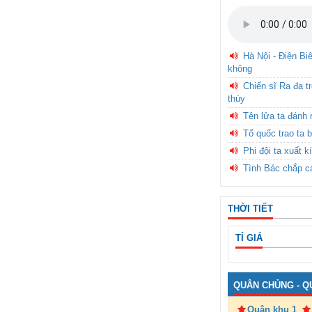
Hà Nội - Điện Bi
không
Chiến sĩ Ra đa t
thùy
Tên lửa ta đánh 
Tổ quốc trao ta b
Phi đội ta xuất k
Tình Bác chắp c
THỜI TIẾT
TỈ GIÁ
QUÂN CHỦNG - Q
Quân khu 1