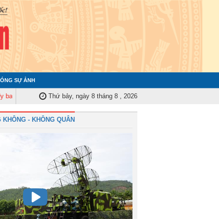
ÓNG SỰ ẢNH
Kiểm tra Quân ủy Trung ương tập huấn nghiệp vụ công tác kiểm tra, giám s
Thứ bảy, ngày 8 tháng 8 , 2026
 KHÔNG - KHÔNG QUÂN