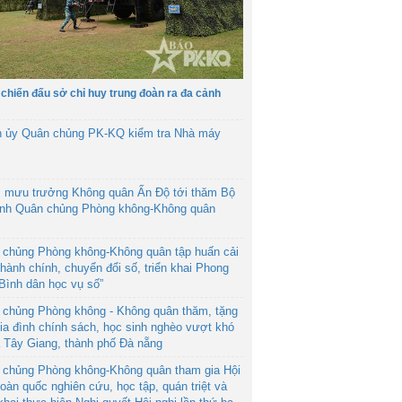
 chiến đấu sở chỉ huy trung đoàn ra đa cảnh
h ủy Quân chủng PK-KQ kiểm tra Nhà máy
 mưu trưởng Không quân Ấn Độ tới thăm Bộ
ệnh Quân chủng Phòng không-Không quân
 chủng Phòng không-Không quân tập huấn cải
hành chính, chuyển đổi số, triển khai Phong
“Bình dân học vụ số”
 chủng Phòng không - Không quân thăm, tặng
ia đình chính sách, học sinh nghèo vượt khó
ã Tây Giang, thành phố Đà nẵng
 chủng Phòng không-Không quân tham gia Hội
toàn quốc nghiên cứu, học tập, quán triệt và