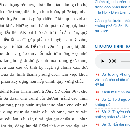
Chính trị, tinh thần 
t coi trọng rèn luyện bản lĩnh, tác phong cho bộ
trọng góp phần làm 
ổ chức trong điều kiện khó khăn, phức tạp, nhất
"Hà Nội - Điện Biên 
rèn luyện thực tế, giúp chiến sĩ làm quen với áp
Cảnh giác trước nhữ
vượt khó. Những buổi hành quân dã ngoại, huấn
chống phá Quân đội 
thù địch
g tiểu liên AK bài 1 ở các tư thế nằm bắn, quỳ
nhiều lần… đã góp phần tôi luyện tâm lý vững
 yếu tố bất lợi. Để rèn luyện tác phong bộ đội,
CHƯƠNG TRÌNH R
c đơn vị giáo dục, uốn nắn từ những việc nhỏ
ụ, tác phong đi đứng, sinh hoạt đúng giờ, đúng
yêu cầu cao về tính kỷ luật, sự chính xác, dứt
. Qua đó, hình thành phong cách làm việc khoa
Đại tướng Phùn
với nhà báo chiến sĩ
p phần xây dựng nền nếp chính quy vững chắc.
để lại
rưởng kiêm Tham mưu trưởng Sư đoàn 367, cho
Xanh mãi tình yê
là Sư đoàn chú trọng bồi dưỡng, nâng cao trình
Bài 1: Tổ 3 ngườ
không cũ
 phương pháp huấn luyện thực hành cho cán bộ
ội dung kỹ thuật chiến đấu bộ binh, đơn vị yêu
Bài 2: Truyền c
những nhân tố điển 
 với làm, sâu sát, tỉ mỉ, gần gũi chiến sĩ. Chính
Bài 3: Nối dài m
iềm tin, động lực để CSM tích cực học tập, rèn