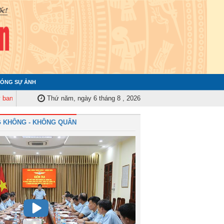
ÓNG SỰ ẢNH
iểm tra Quân ủy Trung ương tập huấn nghiệp vụ công tác kiểm tra, giám sá
Thứ năm, ngày 6 tháng 8 , 2026
 KHÔNG - KHÔNG QUÂN