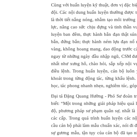
Cùng với huấn luyện kỹ thuật, đơn vị đặc biệ
đội. Các nội dung huấn luyện thường được t
là thời tiết nắng nóng, nhằm tạo môi trường 
lực, nâng cao sức chịu đựng và tinh thần 
luyện ban đêm, thực hành bắn đạn thật sún
bắn, đứng bắn; thực hành ném lựu đạn nổ 
vàng, không hoang mang, dao động trước các
ngay từ những ngày đầu nhập ngũ, CSM đượ
nhất như xưng hô, chào hỏi, sắp xếp nội v
điều lệnh. Trong huấn luyện, cán bộ luôn 
khoát trong từng động tác, từng khẩu lệnh
học, tác phong nhanh nhẹn, nghiêm túc, gó
Đại tá Đặng Quang Hường - Phó Sư đoàn t
biết: “Một trong những giải pháp hiệu quả 
độ, phương pháp sư phạm quân sự, nhất là
các cấp. Trong quá trình huấn luyện các n
cầu cán bộ phải làm mẫu chuẩn xác, nói đi đôi
sự gương mẫu, tận tụy của cán bộ đã tạo n