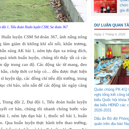
chức 
gia đ
DƯ LUẬN QUAN T
ại đội 1, Tiểu đoàn Huấn luyện CSM, Sư đoàn 367.
Ngày 2 Tháng 4, 2026
oàn Huấn luyện CSM Sư đoàn 367, ánh nắng nóng
àm giảm đi không khí sôi nổi, khẩn trương,
bắn súng AK bài 1, ném lựu đạn xa trúng đích,
uá trình huấn luyện, chúng tôi thấy tất cả các
hần tập trung cao độ. Các động tác từ mang, đeo
ắm bắn, chớp thời cơ bóp cò… đều được thực hiện
sĩ luyện tập, các đồng chí tiểu đội trưởng, trung
n tục chỉ bảo, uốn nắn để các động tác ngày càng
Quân chủng PK-KQ t
nghị tổng kết công t
biểu Quốc hội khóa 
 Trung đội 2, Đại đội 1, Tiểu đoàn huấn luyện
đại biểu HĐND các 
huyết cơ bản, chúng tôi nhanh chóng bước vào
2026-2031
bài 1, ném lựu đạn bài 1, thuốc nổ bài 1, huấn
Dấu ấn Bộ đội Phòn
o. Qua huấn luyện thực hành trên thao trường,
quân trên địa bàn N