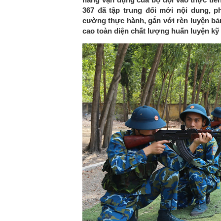
367 đã tập trung đổi mới nội dung, 
cường thực hành, gắn với rèn luyện bản
cao toàn diện chất lượng huấn luyện kỹ 