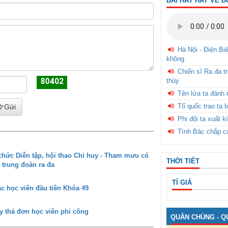
BÀI HÁT HAY VỀ B
Hà Nội - Điện Bi
không
Chiến sĩ Ra đa t
thùy
Tên lửa ta đánh 
Tổ quốc trao ta b
Gửi
Phi đội ta xuất k
Tình Bác chắp c
ức Diễn tập, hội thao Chỉ huy - Tham mưu có
THỜI TIẾT
 trung đoàn ra đa
TỈ GIÁ
c học viên đầu tiên Khóa 49
y thả đơn học viên phi công
QUÂN CHỦNG - Q