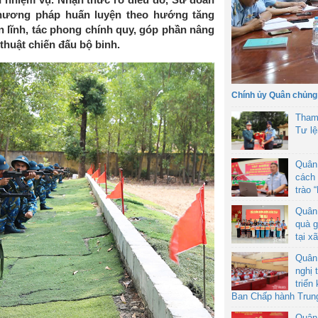
phương pháp huấn luyện theo hướng tăng
 lĩnh, tác phong chính quy, góp phần nâng
thuật chiến đấu bộ binh.
Chính ủy Quân chủng
Tham
Tư l
Quân
cách 
trào 
Quân
quà g
tại x
Quân
nghị 
triển
Ban Chấp hành Trun
Quân