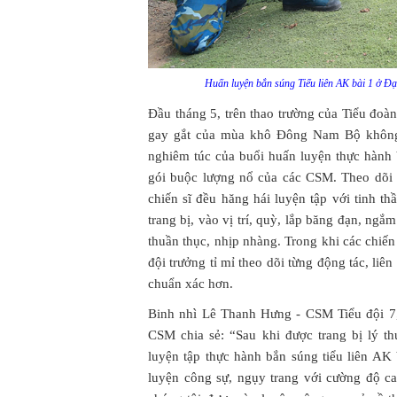
Huấn luyện bắn súng Tiểu liên AK bài 1 ở Đ
Đầu tháng 5, trên thao trường của Tiểu đ
gay gắt của mùa khô Đông Nam Bộ không l
nghiêm túc của buổi huấn luyện thực hành 
gói buộc lượng nổ của các CSM. Theo dõi q
chiến sĩ đều hăng hái luyện tập với tinh t
trang bị, vào vị trí, quỳ, lắp băng đạn, ng
thuần thục, nhịp nhàng. Trong khi các chiến 
đội trưởng tỉ mỉ theo dõi từng động tác, liê
chuẩn xác hơn.
Binh nhì Lê Thanh Hưng - CSM Tiểu đội 7,
CSM chia sẻ: “Sau khi được trang bị lý t
luyện tập thực hành bắn súng tiểu liên AK 
luyện công sự, ngụy trang với cường độ ca