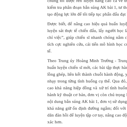
chúng tôi được rèn luyện nâng cao cả về th
kiểm tra phân đoạn bắn súng AK bài 1, tư thế
tạo động lực lớn để tôi tiếp tục phấn đấu đạt 
Được biết, để nâng cao hiệu quả huấn luyệ
luyện sát thực tế chiến đấu, lấy người học
chỉ việc”, giúp chiến sĩ nhanh chóng nắm 
tích cực nghiên cứu, cải tiến mô hình học 
tế.
Theo Trung úy Hoàng Minh Trường - Trung 
huấn luyện chiến sĩ mới, các bài tập thực h
lồng ghép, liên kết thành chuỗi hành động, y
nhạy trong từng tình huống cụ thể. Qua đó,
cao khả năng hiệp đồng và xử trí tình huố
hành kỹ thuật cơ bản, đơn vị còn chú trọng
nội dung bắn súng AK bài 1, đơn vị sử dụng
khả năng giữ ổn định đường ngắm; đối với
dãn đàn hồi để luyện tập cơ tay, nâng cao độ
xác hơn.