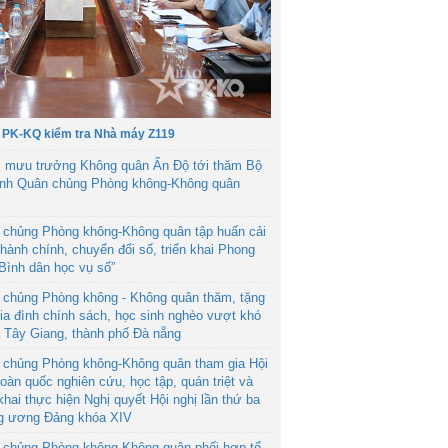
 PK-KQ kiểm tra Nhà máy Z119
 mưu trưởng Không quân Ấn Độ tới thăm Bộ
ệnh Quân chủng Phòng không-Không quân
 chủng Phòng không-Không quân tập huấn cải
hành chính, chuyển đổi số, triển khai Phong
“Bình dân học vụ số”
 chủng Phòng không - Không quân thăm, tặng
ia đình chính sách, học sinh nghèo vượt khó
ã Tây Giang, thành phố Đà nẵng
 chủng Phòng không-Không quân tham gia Hội
toàn quốc nghiên cứu, học tập, quán triệt và
 khai thực hiện Nghị quyết Hội nghị lần thứ ba
g ương Đảng khóa XIV
 chủng Phòng không-Không quân phối hợp tổ