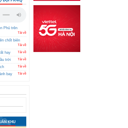
Ộ ĐỘI PK-KQ
ên Phủ trên
Tải về
rên chốt biên
Tải về
rất hay
Tải về
ầu trời
Tải về
ích
Tải về
ánh bay
Tải về
UÂN KHU