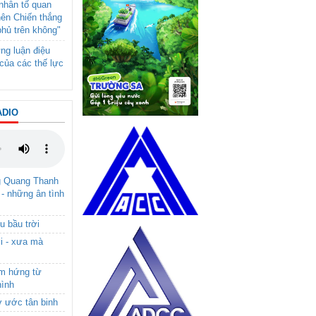
- nhân tố quan
nên Chiến thắng
phủ trên không"
ng luận điệu
của các thế lực
ADIO
g Quang Thanh
 - những ân tình
u bầu trời
i - xưa mà
ảm hứng từ
hình
ơ ước tân binh