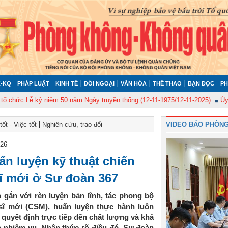
-KQ
PHÁP LUẬT
KINH TẾ
ĐỐI NGOẠI
VĂN HÓA
THỂ THAO
BẠN ĐỌC
PH
c Lễ kỷ niệm 50 năm Ngày truyền thống (12-11-1975/12-11-2025)
Ủy ban K
ốt - Việc tốt
Nghiên cứu, trao đổi
VIDEO BÁO PHÒNG
026
n luyện kỹ thuật chiến
ĩ mới ở Sư đoàn 367
 gắn với rèn luyện bản lĩnh, tác phong bộ
 sĩ mới (CSM), huấn luyện thực hành luôn
 quyết định trực tiếp đến chất lượng và khả
n nhiệm vụ. Nhận thức rõ điều đó, Sư đoàn