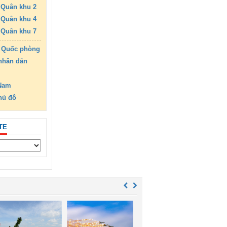
Quân khu 2
Quân khu 4
Quân khu 7
 Quốc phòng
nhân dân
 Nam
hủ đô
TE