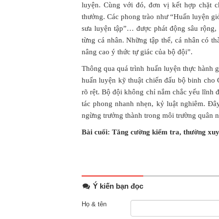
luyện. Cùng với đó, đơn vị kết hợp chặt c
thưởng. Các phong trào như “Huấn luyện giỏ
sưa luyện tập”… được phát động sâu rộng, t
từng cá nhân. Những tập thể, cá nhân có th
nâng cao ý thức tự giác của bộ đội”.
Thông qua quá trình huấn luyện thực hành gắ
huấn luyện kỹ thuật chiến đấu bộ binh ch
rõ rệt. Bộ đội không chỉ nắm chắc yếu lĩnh 
tác phong nhanh nhẹn, kỷ luật nghiêm. Đây
ngừng trưởng thành trong môi trường quân 
Bài cuối: Tăng cường kiểm tra, thường xu
Ý kiến bạn đọc
Họ & tên