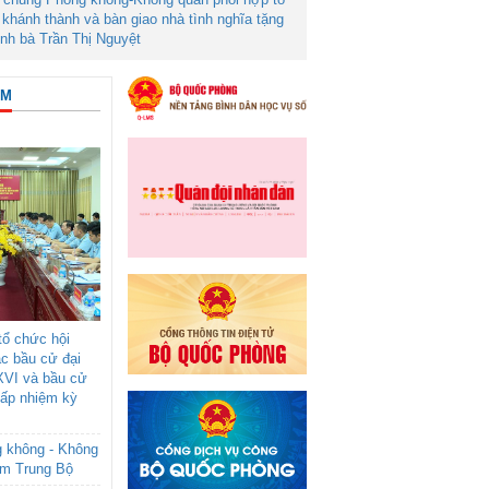
khánh thành và bàn giao nhà tình nghĩa tặng
ình bà Trần Thị Nguyệt
ÂM
ổ chức hội
ác bầu cử đại
XVI và bầu cử
cấp nhiệm kỳ
g không - Không
am Trung Bộ