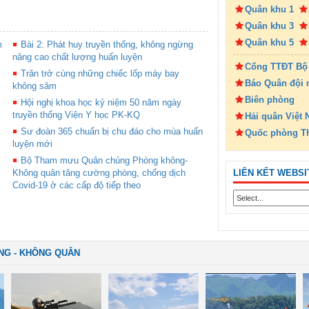
Quân khu 1
Quân khu 3
Quân khu 5
m
Bài 2: Phát huy truyền thống, không ngừng
nâng cao chất lượng huấn luyện
Cổng TTĐT Bộ
Trăn trở cùng những chiếc lốp máy bay
Báo Quân đội 
không săm
Biên phòng
Hội nghị khoa học kỷ niệm 50 năm ngày
truyền thống Viện Y học PK-KQ
Hải quân Việt
Sư đoàn 365 chuẩn bị chu đáo cho mùa huấn
Quốc phòng T
luyện mới
Bộ Tham mưu Quân chủng Phòng không-
LIÊN KẾT WEBSI
Không quân tăng cường phòng, chống dịch
Covid-19 ở các cấp độ tiếp theo
NG - KHÔNG QUÂN