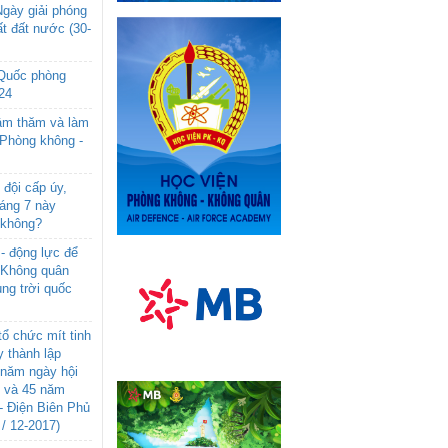
gày giải phóng
t đất nước (30-
 Quốc phòng
24
âm thăm và làm
 Phòng không -
đội cấp úy,
háng 7 này
 không?
- động lực để
-Không quân
ng trời quốc
ổ chức mít tinh
 thành lập
năm ngày hội
n và 45 năm
- Điện Biên Phủ
 / 12-2017)