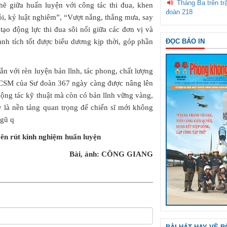
Tháng Ba trên tr
hẽ giữa huấn luyện với công tác thi đua, khen
đoàn 218
i, kỷ luật nghiêm”, “Vượt nắng, thắng mưa, say
ạo động lực thi đua sôi nổi giữa các đơn vị và
ành tích tốt được biểu dương kịp thời, góp phần
ĐỌC BÁO IN
n với rèn luyện bản lĩnh, tác phong, chất lượng
o CSM của Sư đoàn 367 ngày càng được nâng lên
động tác kỹ thuật mà còn có bản lĩnh vững vàng,
 là nền tảng quan trọng để chiến sĩ mới không
ngũ q
yên rút kinh nghiệm huấn luyện
Bài, ảnh: CÔNG GIANG