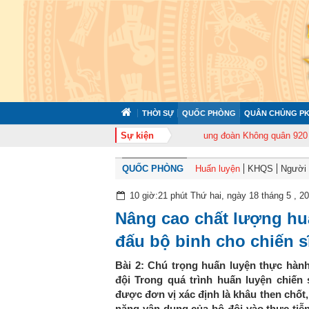
THỜI SỰ
QUỐC PHÒNG
QUÂN CHỦNG PK
372 tổ chức tập huấn cán bộ năm 2026
Sự kiện
Trung đoàn Không quân 920 tổ chứ
QUỐC PHÒNG
Huấn luyện
KHQS
Người t
10 giờ:21 phút Thứ hai, ngày 18 tháng 5 , 2
Nâng cao chất lượng huấ
đấu bộ binh cho chiến s
Bài 2: Chú trọng huấn luyện thực hành
đội Trong quá trình huấn luyện chiến
được đơn vị xác định là khâu then chốt,
năng vận dụng của bộ đội vào thực tiễ