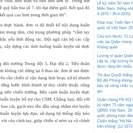
ể chất, tinh thần và bản lĩnh tâm lý. Trong đợt
Lễ kỷ niệm 50 năm N
 quỳ bắn bia số 7, tôi đạt điểm giỏi. Kết quả đó
Miền Nam, thống nhấ
4-1975 / 30-4-2025)
kết quả cao hơn trong thời gian tới”.
Khai mạc Triển lãm
n thực hành, đơn vị đã thiết kế nội dung huấn
quốc tế Việt Nam 20
 làm trung tâm, chú trọng phương pháp “cầm tay
Chủ tịch Nước Tô L
chắc yếu lĩnh động tác. Đội ngũ cán bộ các cấp
việc tại Quân chủng
cụ, xây dựng các tình huống huấn luyện sát thực
Không quân
Lương sĩ quan Quân 
cấp tá, cấp tướng t
đội trưởng Trung đội 5, Đại đội 2, Tiểu đoàn
được tăng lên nhiều
ành không chỉ dừng lại ở thao tác đơn lẻ mà được
Thi đua Quyết thắng 
êu cầu chiến sĩ vận dụng linh hoạt, xử trí nhanh
Bộ đội Phòng không
 từng bước hình thành tư duy chiến thuật, nâng
bảo vệ vững chắc vù
gia
ng trên chiến trường. Bên cạnh huấn luyện thực
 huấn luyện bổ trợ cho CSM. Chẳng hạn, đối với
Quân chủng PK-KQ t
kỷ niệm 73 năm ngày
 bao cát, gạch treo lên đầu súng nhằm rèn luyện
QĐND Việt Nam, 28 
 huấn luyện lựu đạn, sử dụng hệ thống dây kéo
quốc phòng toàn dâ
 vút của cánh tay, giúp chiến sĩ ném xa và chính
Chiến thắng “Hà Nội 
trên không” (12-1972