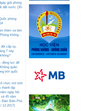
gày giải phóng
t đất nước (30-
 Quốc phòng
24
âm thăm và làm
 Phòng không -
đội cấp úy,
háng 7 này
 không?
- động lực để
-Không quân
ng trời quốc
ổ chức mít tinh
 thành lập
năm ngày hội
n và 45 năm
- Điện Biên Phủ
 / 12-2017)