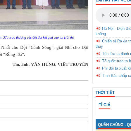
BÀI HÁT HAY VỀ B
Hà Nội - Điện Bi
không
375 trao thưởng các đội đạt kết quả cao tại Hội thi.
Chiến sĩ Ra đa t
thùy
ải Nhất cho Đội “Cánh Sóng”, giải Nhì cho Đội
Tên lửa ta đánh 
ội “Rồng lửa”.
Tổ quốc trao ta b
Tin, ảnh: VĂN HÙNG, VIẾT TRUYỀN
Phi đội ta xuất k
Tình Bác chắp c
THỜI TIẾT
TỈ GIÁ
QUÂN CHỦNG - Q