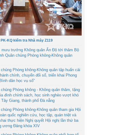
 PK-KQ kiểm tra Nhà máy Z119
 mưu trưởng Không quân Ấn Độ tới thăm Bộ
ệnh Quân chủng Phòng không-Không quân
 chủng Phòng không-Không quân tập huấn cải
hành chính, chuyển đổi số, triển khai Phong
“Bình dân học vụ số”
 chủng Phòng không - Không quân thăm, tặng
ia đình chính sách, học sinh nghèo vượt khó
ã Tây Giang, thành phố Đà nẵng
 chủng Phòng không-Không quân tham gia Hội
toàn quốc nghiên cứu, học tập, quán triệt và
 khai thực hiện Nghị quyết Hội nghị lần thứ ba
g ương Đảng khóa XIV
 chủng Phòng không-Không quân phối hợp tổ