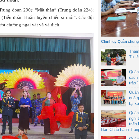
Trung đoàn 290); “Mắt thần” (Trung đoàn 224);
 (Tiểu đoàn Huấn luyện chiến sĩ mới”. Các đội
ượt chướng ngại vật và về đích.
Chính ủy Quân chủng
Tham
Tư l
Quân
cách 
trào 
Quân
quà g
tại x
Quân
nghị 
triển
Ban Chấp hành Trun
Quân