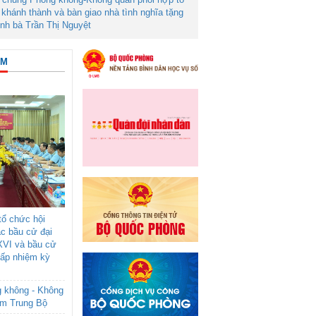
khánh thành và bàn giao nhà tình nghĩa tặng
ình bà Trần Thị Nguyệt
ÂM
ổ chức hội
ác bầu cử đại
XVI và bầu cử
cấp nhiệm kỳ
g không - Không
am Trung Bộ