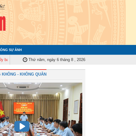
ÓNG SỰ ẢNH
ểm tra Quân ủy Trung ương tập huấn nghiệp vụ công tác kiểm tra, giám sát
Thứ năm, ngày 6 tháng 8 , 2026
 KHÔNG - KHÔNG QUÂN