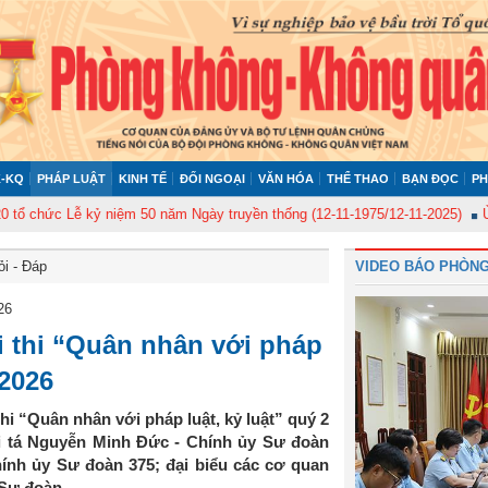
-KQ
PHÁP LUẬT
KINH TẾ
ĐỐI NGOẠI
VĂN HÓA
THỂ THAO
BẠN ĐỌC
PH
 Lễ kỷ niệm 50 năm Ngày truyền thống (12-11-1975/12-11-2025)
Ủy ban Ki
ỏi - Đáp
VIDEO BÁO PHÒNG
26
i thi “Quân nhân với pháp
 2026
hi “Quân nhân với pháp luật, kỷ luật” quý 2
ại tá Nguyễn Minh Đức - Chính ủy Sư đoàn
ính ủy Sư đoàn 375; đại biểu các cơ quan
 Sư đoàn.