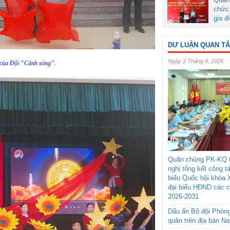
chức 
gia đ
DƯ LUẬN QUAN T
Ngày 2 Tháng 4, 2026
i của Đội “Cánh sóng”.
Quân chủng PK-KQ t
nghị tổng kết công t
biểu Quốc hội khóa 
đại biểu HĐND các 
2026-2031
Dấu ấn Bộ đội Phòn
quân trên địa bàn N