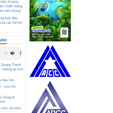
- nhân tố quan
nên Chiến thắng
phủ trên không"
ng luận điệu
của các thế lực
ADIO
g Quang Thanh
 - những ân tình
u bầu trời
i - xưa mà
ảm hứng từ
hình
ơ ước tân binh