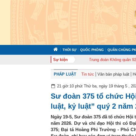
THỜI SỰ
QUỐC PHÒNG
QUÂN CHỦNG PK
72 tổ chức tập huấn cán bộ năm 2026
Sự kiện
Trung đoàn Không quân 920 tổ chức
PHÁP LUẬT
Tin tức
Văn bản pháp luật
H
21 giờ:10 phút Thứ ba, ngày 19 tháng 5 , 20
Sư đoàn 375 tổ chức Hộ
luật, kỷ luật” quý 2 năm
Ngày 19-5, Sư đoàn 375 đã tổ chức Hội t
năm 2026. Dự và chỉ đạo Hội thi có Đ
375; Đại tá Hoàng Phi Trường - Phó Ch
Sư đoàn, chỉ huy các đơn vị trực thuộc