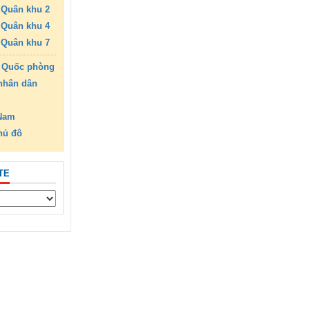
Quân khu 2
Quân khu 4
Quân khu 7
 Quốc phòng
nhân dân
 Nam
hủ đô
TE