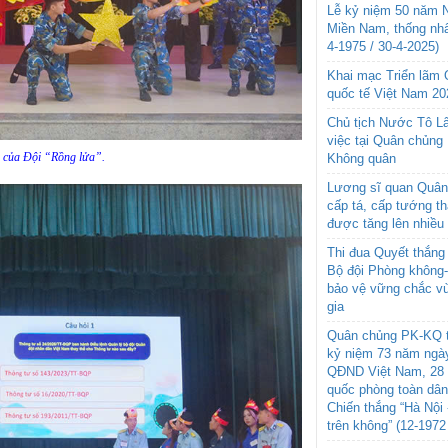
Lễ kỷ niệm 50 năm N
Miền Nam, thống nhấ
4-1975 / 30-4-2025)
Khai mạc Triển lãm
quốc tế Việt Nam 20
Chủ tịch Nước Tô L
việc tại Quân chủng
i của Đội “Rồng lửa”.
Không quân
Lương sĩ quan Quân 
cấp tá, cấp tướng t
được tăng lên nhiều
Thi đua Quyết thắng 
Bộ đội Phòng không
bảo vệ vững chắc vù
gia
Quân chủng PK-KQ t
kỷ niệm 73 năm ngày
QĐND Việt Nam, 28 
quốc phòng toàn dâ
Chiến thắng “Hà Nội 
trên không” (12-1972