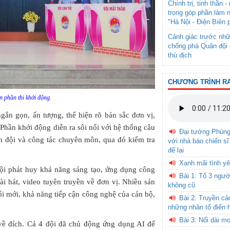
Chính trị, tinh thần 
trọng góp phần làm 
"Hà Nội - Điện Biên 
Cảnh giác trước nhữ
chống phá Quân đội 
thù địch
CHƯƠNG TRÌNH R
n phần thi khởi động.
ngắn gọn, ấn tượng, thể hiện rõ bản sắc đơn vị,
. Phần khởi động diễn ra sôi nổi với hệ thống câu
Đại tướng Phùn
ân đội và công tác chuyên môn, qua đó kiểm tra
với nhà báo chiến sĩ
để lại
Xanh mãi tình yê
đội phát huy khả năng sáng tạo, ứng dụng công
Bài 1: Tổ 3 ngườ
ài hát, video tuyên truyền về đơn vị. Nhiều sản
không cũ
đổi mới, khả năng tiếp cận công nghệ của cán bộ,
Bài 2: Truyền c
những nhân tố điển 
Bài 3: Nối dài m
 về đích. Cả 4 đội đã chủ động ứng dụng AI để