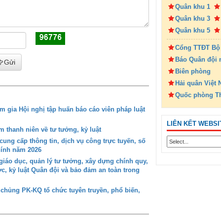
Quân khu 1
Quân khu 3
Quân khu 5
Cổng TTĐT Bộ
Báo Quân đội 
Gửi
Biên phòng
Hải quân Việt
Quốc phòng T
gia Hội nghị tập huấn báo cáo viên pháp luật
LIÊN KẾT WEBSI
 thanh niên về tư tưởng, kỷ luật
ung cấp thông tin, dịch vụ công trực tuyến, số
chính năm 2026
iáo dục, quản lý tư tưởng, xây dựng chính quy,
ớc, kỷ luật Quân đội và bảo đảm an toàn trong
 chủng PK-KQ tổ chức tuyên truyền, phổ biến,