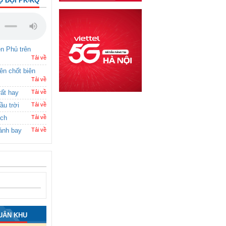
Ộ ĐỘI PK-KQ
ên Phủ trên
Tải về
rên chốt biên
Tải về
rất hay
Tải về
ầu trời
Tải về
ích
Tải về
ánh bay
Tải về
UÂN KHU