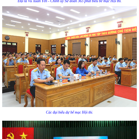
Đại tá Vũ Xuân Yên - Chính ủy Sư đoàn 365 phát biểu bế mạc Hội thi.
Các đại biểu dự bế mạc Hội thi.