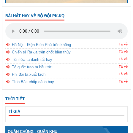
BÀI HÁT HAY VỀ BỘ ĐỘI PK-KQ
Hà Nội - Điện Biên Phủ trên không
Tải về
Chiến sĩ Ra đa trên chốt biên thùy
Tải về
Tên lửa ta đánh rất hay
Tải về
Tổ quốc trao ta bầu trời
Tải về
Phi đội ta xuất kích
Tải về
Tình Bác chắp cánh bay
Tải về
THỜI TIẾT
TỈ GIÁ
QUÂN CHỦNG - QUÂN KHU