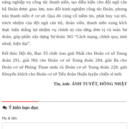
năng nghiệp vụ công tác thanh niên, tạo điều kiện cho đội ngũ cán
bộ Đoàn được giao lưu, trao đổi kinh nghiệm công tác Đoàn, phong
trào thanh niên ở cơ sở. Qua đó củng cố niềm tin, phát huy vai trò,
trách nhiệm của đội ngũ cán bộ, đoàn viên, thanh niên xung kích
thực hiện thắng lợi nhiệm vụ chính trị của từng đơn vị và toàn Sư
đoàn, góp phần xây dựng Sư đoàn 365 “Cách mạng, chính quy, tinh
nhuệ, hiện đại”.
Kết thúc Hội thi, Ban Tổ chức trao giải Nhất cho Đoàn cơ sở Trung
đoàn 291, giải Nhì cho Đoàn cơ sở Trung đoàn 284, giải Ba cho
Đoàn cơ sở Phòng Tham mưu và Đoàn cơ sở Trung đoàn 228, giải
Khuyến khích cho Đoàn cơ sở Tiểu đoàn Huấn luyện chiến sĩ mới.
Tin, ảnh: ÁNH TUYẾT, HỒNG NHẬT
Ý kiến bạn đọc
Họ & tên