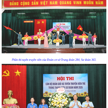
Phần thi tuyên truyền viên của Đoàn cơ sở Trung đoàn 284, Sư đoàn 365.