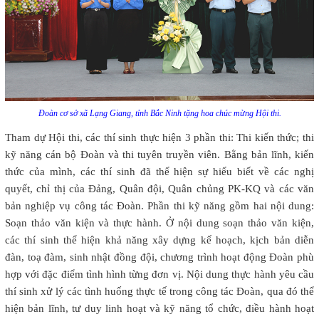
Đoàn cơ sở xã Lạng Giang, tỉnh Bắc Ninh tặng hoa chúc mừng Hội thi.
Tham dự Hội thi, các thí sinh thực hiện 3 phần thi: Thi kiến thức; thi
kỹ năng cán bộ Đoàn và thi tuyên truyền viên. Bằng bản lĩnh, kiến
thức của mình, các thí sinh đã thể hiện sự hiểu biết về các nghị
quyết, chỉ thị của Đảng, Quân đội, Quân chủng PK-KQ và
các văn
bản nghiệp vụ công tác Đoàn. Phần thi kỹ năng gồm hai nội dung:
Soạn thảo văn kiện và thực hành. Ở nội dung soạn thảo văn kiện,
các thí sinh thể hiện khả năng xây dựng kế hoạch, kịch bản diễn
đàn, toạ đàm, sinh nhật đồng đội, chương trình hoạt động Đoàn phù
hợp với đặc điểm tình hình từng đơn vị. Nội dung thực hành yêu cầu
thí sinh xử lý các tình huống thực tế trong công tác Đoàn, qua đó thể
hiện bản lĩnh, tư duy linh hoạt và kỹ năng tổ chức, điều hành hoạt