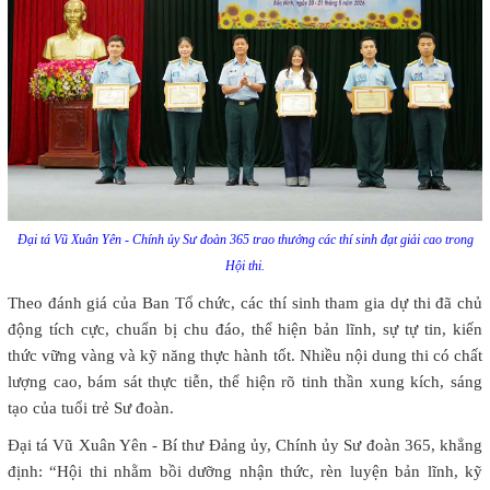
Đại tá Vũ Xuân Yên - Chính ủy Sư đoàn 365 trao thưởng các thí sinh đạt giải cao trong
Hội thi.
Theo đánh giá của Ban Tổ chức, các thí sinh tham gia dự thi đã chủ
động tích cực, chuẩn bị chu đáo, thể hiện bản lĩnh, sự tự tin, kiến
thức vững vàng và kỹ năng thực hành tốt. Nhiều nội dung thi có chất
lượng cao, bám sát thực tiễn, thể hiện rõ tinh thần xung kích, sáng
tạo của tuổi trẻ Sư đoàn.
Đại tá Vũ Xuân Yên - Bí thư Đảng ủy, Chính ủy Sư đoàn 365, khẳng
định: “Hội thi nhằm bồi dưỡng nhận thức, rèn luyện bản lĩnh, kỹ