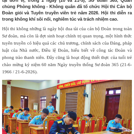
tại đơn vị, trong 2 ngày (20 và 21-5), Sư đoàn 365, Quân
chủng Phòng không - Không quân đã tổ chức Hội thi Cán bộ
Đoàn giỏi và Tuyên truyền viên trẻ năm 2026. Hội thi diễn ra
trong không khí sôi nổi, nghiêm túc và trách nhiệm cao.
Hội thi không những là ngày hội đua tài của cán bộ Đoàn trong toàn
Sư đoàn, mà còn là đợt sinh hoạt chính trị quan trọng, một hình thức
tuyên truyền có hiệu quả các chủ trương, chính sách của Đảng, pháp
luật của Nhà nước, Điều lệ Đoàn, hiểu biết về công tác Đoàn và
phong trào thanh niên. Đây cũng là hoạt động thiết thực của tuổi trẻ
chào mừng kỷ niệm 60 năm Ngày truyền thống Sư đoàn 365 (21-6-
1966 / 21-6-2026).