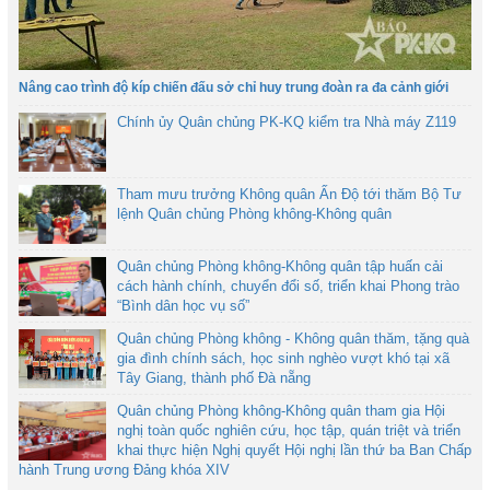
Nâng cao trình độ kíp chiến đấu sở chỉ huy trung đoàn ra đa cảnh giới
Chính ủy Quân chủng PK-KQ kiểm tra Nhà máy Z119
Tham mưu trưởng Không quân Ấn Độ tới thăm Bộ Tư
lệnh Quân chủng Phòng không-Không quân
Quân chủng Phòng không-Không quân tập huấn cải
cách hành chính, chuyển đổi số, triển khai Phong trào
“Bình dân học vụ số”
Quân chủng Phòng không - Không quân thăm, tặng quà
gia đình chính sách, học sinh nghèo vượt khó tại xã
Tây Giang, thành phố Đà nẵng
Quân chủng Phòng không-Không quân tham gia Hội
nghị toàn quốc nghiên cứu, học tập, quán triệt và triển
khai thực hiện Nghị quyết Hội nghị lần thứ ba Ban Chấp
hành Trung ương Đảng khóa XIV