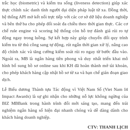
trắc học (biometric) và kiểm tra sống (liveness detection) giúp xác
thực chính xác danh tính người đại diện pháp luật từ xa. Đồng thời,
hệ thống API mở kết nối trực tiếp với các cơ sở dữ liệu doanh nghiệp
và bên thứ ba cho phép đối soát đa chiều theo thời gian thực. Các cơ
chế rule engine và scoring hệ thống còn hỗ trợ đánh giá rủi ro tự
động ngay trong luồng. Sự kết hợp này giúp chuyển đổi quy trình
kiểm tra từ thủ công sang tự động, rút ngắn thời gian xử lý, nâng cao
độ chính xác và tăng cường kiểm soát rủi ro ngay từ bước đầu vào.
Ngoài ra, MB là ngân hàng tiên phong và duy nhất triển khai mô
hình bổ sung hồ sơ online sau khi KH đã hoàn thành mở tài khoản,
cho phép khách hàng cập nhật hồ sơ từ xa và hạn chế gián đoạn giao
dịch.
Lễ Biểu dương Thành tựu Tác động vì Việt Nam Số (Viet Nam I4
Impact Awards) là sự ghi nhận cho những nỗ lực không ngừng của
BIZ MBBank trong hành trình đổi mới sáng tạo, mang đến trải
nghiệm ngân hàng số hiện đại nhanh chóng và dễ dàng dành cho
khách hàng doanh nghiệp.
CTV: THANH LỊCH