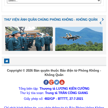
THƯ VIỆN ẢNH QUÂN CHỦNG PHÒNG KHÔNG - KHÔNG QUÂN
Copyright © 2026 Bản quyền thuộc Báo điện tử Phòng Không -
Không Quân
Tổng biên tập:
Thượng tá LƯƠNG KIÊN CƯỜNG
Thư ký tòa soạn:
Trung tá TRẦN CÔNG GIANG
Giấy phép số:
482/GP - BTTTT, 27-7-2021
Chỉ phát hành thông tin, sao chép thông tin từ Báo Phòng không-Không