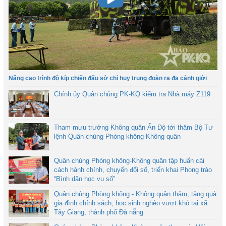
Nâng cao trình độ kíp chiến đấu sở chỉ huy trung đoàn ra đa cảnh giới
Chính ủy Quân chủng PK-KQ kiểm tra Nhà máy Z119
Tham mưu trưởng Không quân Ấn Độ tới thăm Bộ Tư
lệnh Quân chủng Phòng không-Không quân
Quân chủng Phòng không-Không quân tập huấn cải
cách hành chính, chuyển đổi số, triển khai Phong trào
“Bình dân học vụ số”
Quân chủng Phòng không - Không quân thăm, tặng quà
gia đình chính sách, học sinh nghèo vượt khó tại xã
Tây Giang, thành phố Đà nẵng