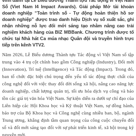
vinh danh tại Lễ Biểu dương Thành tựu Tác động vì Việt Nam
Số (Viet Nam I4 Impact Awards). Giải pháp Mở tài khoản
doanh nghiệp “Toàn trình số - Tự động hoàn thiện hồ sơ
doanh nghiệp” được trao danh hiệu Dịch vụ số xuất sắc, ghi
nhận những nỗ lực đổi mới sáng tạo nhằm nâng cao trải
nghiệm khách hàng của BIZ MBBank. Chương trình được tổ
chức tại Nhà hát Ca múa nhạc Quân đội và truyền hình trực
tiếp trên kênh VTV2.
Năm 2026, Lễ Biểu dương Thành tựu Tác động vì Việt Nam số tập
trung vào 4 trụ cột chính bao gồm Công nghiệp (Industry), Đổi mới
(Innovation), Trí tuệ (Intelligence) và Tác động (Impact). Trong đó,
ban tổ chức đặc biệt chú trọng đến yếu tố tác động thực chất của
công nghệ đối với việc thay đổi đời sống xã hội, nâng cao năng lực
doanh nghiệp, chất lượng quản trị, tối ưu hóa dịch vụ công và bảo
tồn các giá trị văn hóa Việt Nam. Sự kiện diễn ra dưới sự chỉ đạo của
Liên hiệp các Hội Khoa học và Kỹ thuật Việt Nam, sự đồng hành,
bảo trợ của Bộ Khoa học và Công nghệ cùng nhiều ban, bộ, ngành
Trung ương, khẳng định tầm quan trọng của công cuộc chuyển đổi
số và đổi mới sáng tạo đối với sự phát triển kinh tế, xã hội trong kỷ
nguyên mới.