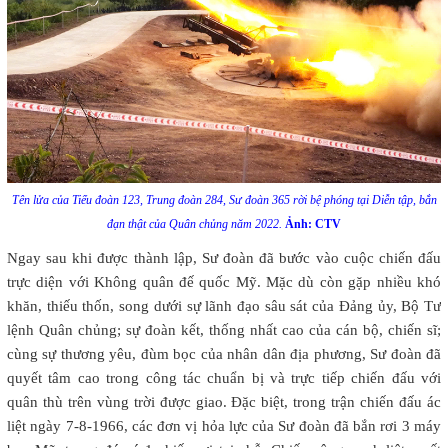
Tên lửa của Tiểu đoàn 123, Trung đoàn 284, Sư đoàn 365 rời bệ phóng tại Diễn tập, bắn
đạn thật của Quân chủng năm 2022.
Ảnh: CTV
Ngay sau khi được thành lập, Sư đoàn đã bước vào cuộc chiến đấu
trực diện với Không quân đế quốc Mỹ. Mặc dù còn gặp nhiều khó
khăn, thiếu thốn, song dưới sự lãnh đạo sâu sát của Đảng ủy, Bộ Tư
lệnh Quân chủng; sự đoàn kết, thống nhất cao của cán bộ, chiến sĩ;
cùng sự thương yêu, đùm bọc của nhân dân địa phương, Sư đoàn đã
quyết tâm cao trong công tác chuẩn bị và trực tiếp chiến đấu với
quân thù trên vùng trời được giao. Đặc biệt, trong trận chiến đấu ác
liệt ngày 7-8-1966, các đơn vị hỏa lực của Sư đoàn đã bắn rơi 3 máy