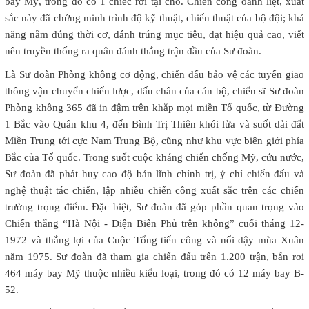
bay Mỹ, trong đó có 1 chiếc rơi tại chỗ. Chiến công oanh liệt, xuất
sắc này đã chứng minh trình độ kỹ thuật, chiến thuật của bộ đội; khả
năng nắm đúng thời cơ, đánh trúng mục tiêu, đạt hiệu quả cao, viết
nên truyền thống ra quân đánh thắng trận đầu của Sư đoàn.
Là Sư đoàn Phòng không cơ động, chiến đấu bảo vệ các tuyến giao
thông vận chuyển chiến lược, dấu chân của cán bộ, chiến sĩ Sư đoàn
Phòng không 365 đã in đậm trên khắp mọi miền Tổ quốc, từ Đường
1 Bắc vào Quân khu 4, đến Bình Trị Thiên khói lửa và suốt dải đất
Miền Trung tới cực Nam Trung Bộ, cũng như khu vực biên giới phía
Bắc của Tổ quốc. Trong suốt cuộc kháng chiến chống Mỹ, cứu nước,
Sư đoàn đã phát huy cao độ bản lĩnh chính trị, ý chí chiến đấu và
nghệ thuật tác chiến, lập nhiều chiến công xuất sắc trên các chiến
trường trọng điểm. Đặc biệt, Sư đoàn đã góp phần quan trọng vào
Chiến thắng “Hà Nội - Điện Biên Phủ trên không” cuối tháng 12-
1972 và thắng lợi của Cuộc Tổng tiến công và nổi dậy mùa Xuân
năm 1975. Sư đoàn đã tham gia chiến đấu trên 1.200 trận, bắn rơi
464 máy bay Mỹ thuộc nhiều kiểu loại, trong đó có 12 máy bay B-
52.