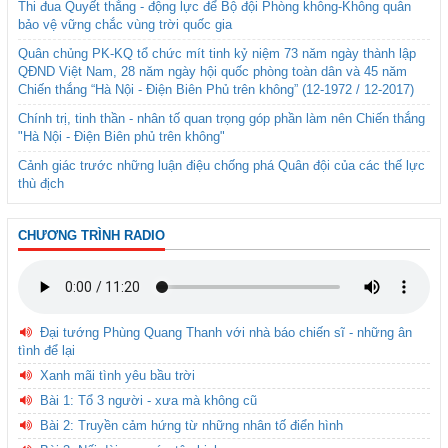
Thi đua Quyết thắng - động lực để Bộ đội Phòng không-Không quân
bảo vệ vững chắc vùng trời quốc gia
Quân chủng PK-KQ tổ chức mít tinh kỷ niệm 73 năm ngày thành lập
QĐND Việt Nam, 28 năm ngày hội quốc phòng toàn dân và 45 năm
Chiến thắng “Hà Nội - Điện Biên Phủ trên không” (12-1972 / 12-2017)
Chính trị, tinh thần - nhân tố quan trọng góp phần làm nên Chiến thắng
"Hà Nội - Điện Biên phủ trên không"
Cảnh giác trước những luận điệu chống phá Quân đội của các thế lực
thù địch
CHƯƠNG TRÌNH RADIO
Đại tướng Phùng Quang Thanh với nhà báo chiến sĩ - những ân
tình để lại
Xanh mãi tình yêu bầu trời
Bài 1: Tổ 3 người - xưa mà không cũ
Bài 2: Truyền cảm hứng từ những nhân tố điển hình