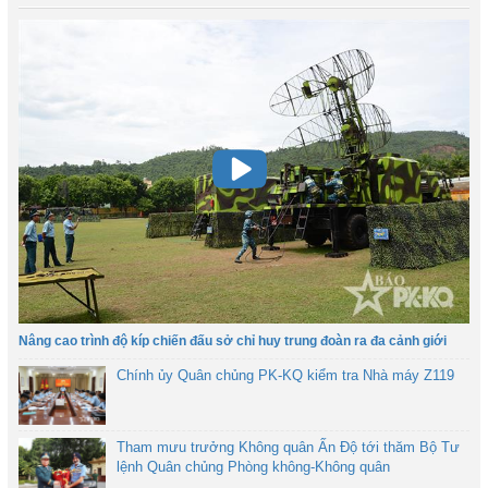
Nâng cao trình độ kíp chiến đấu sở chỉ huy trung đoàn ra đa cảnh giới
Chính ủy Quân chủng PK-KQ kiểm tra Nhà máy Z119
Tham mưu trưởng Không quân Ấn Độ tới thăm Bộ Tư
lệnh Quân chủng Phòng không-Không quân