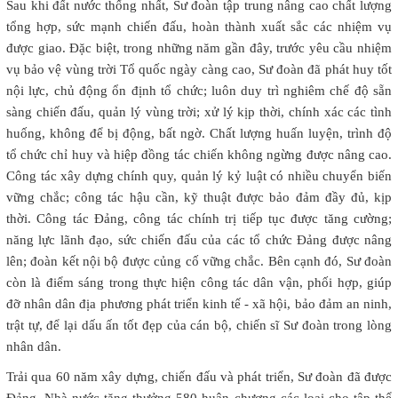
Sau khi đất nước thống nhất, Sư đoàn tập trung nâng cao chất lượng
tổng hợp, sức mạnh chiến đấu, hoàn thành xuất sắc các nhiệm vụ
được giao. Đặc biệt, trong những năm gần đây, trước yêu cầu nhiệm
vụ bảo vệ vùng trời Tổ quốc ngày càng cao, Sư đoàn đã phát huy tốt
nội lực, chủ động ổn định tổ chức; luôn duy trì nghiêm chế độ sẵn
sàng chiến đấu, quản lý vùng trời; xử lý kịp thời, chính xác các tình
huống, không để bị động, bất ngờ. Chất lượng huấn luyện, trình độ
tổ chức chỉ huy và hiệp đồng tác chiến không ngừng được nâng cao.
Công tác xây dựng chính quy, quản lý kỷ luật có nhiều chuyển biến
vững chắc; công tác hậu cần, kỹ thuật được bảo đảm đầy đủ, kịp
thời. Công tác Đảng, công tác chính trị tiếp tục được tăng cường;
năng lực lãnh đạo, sức chiến đấu của các tổ chức Đảng được nâng
lên; đoàn kết nội bộ được củng cố vững chắc. Bên cạnh đó, Sư đoàn
còn là điểm sáng trong thực hiện công tác dân vận, phối hợp, giúp
đỡ nhân dân địa phương phát triển kinh tế - xã hội, bảo đảm an ninh,
trật tự, để lại dấu ấn tốt đẹp của cán bộ, chiến sĩ Sư đoàn trong lòng
nhân dân.
Trải qua 60 năm xây dựng, chiến đấu và phát triển, Sư đoàn đã được
Đảng, Nhà nước tặng thưởng 580 huân chương các loại cho tập thể