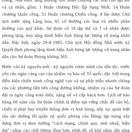
và cá nhân, gồm: 1 Huân chương Độc lập hạng Nhất, 14 Huân
chương Quân công, 51 Huân chương Chiến công, 4 lần được Chủ
tịch nước tặng Lẵng hoa, 65 cờ thưởng các loại và nhiều phần
thưởng cao quý khác. Sư đoàn có 16 tập thể và 7 cá nhân được
phong tặng, truy tặng danh hiệu Anh hùng lực lượng vũ trang nhân
dân. Đặc biệt, ngày 29-8-1985, Chủ tịch Hội đồng Nhà nước ký
Quyết định phong tặng danh hiệu Anh hùng lực lượng vũ trang nhân
dân cho Sư đoàn Phòng không 365.
Bước vào kỷ nguyên mới - kỷ nguyên vươn mình của dân tộc, trước
yêu cầu ngày càng cao của nhiệm vụ bảo vệ Tổ quốc, đặc biệt trong
điều kiện chiến tranh công nghệ cao và sự phát triển nhanh chóng
của các phương tiện tiến công đường không, nhiệm vụ của Sư đoàn
đặt ra ngày càng toàn diện, nặng nề và cấp bách hơn. Lịch sử hào
hùng 60 năm của Sư đoàn chính là điểm tựa vững chắc để cán bộ,
chiến sĩ phát huy truyền thống đơn vị Anh hùng, tiếp tục quán triệt
sâu sắc đường lối quân sự, quốc phòng của Đảng; tập trung xây
dựng đơn vị theo hướng “cách mạng, chính quy, tinh nhuệ, hiện
đại”; nâng cao chất lượng tổng hợp, trình độ và khả năng sẵn sàng