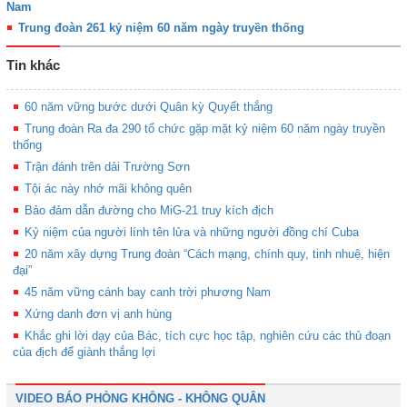
Nam
Trung đoàn 261 kỷ niệm 60 năm ngày truyền thống
Tin khác
60 năm vững bước dưới Quân kỳ Quyết thắng
Trung đoàn Ra đa 290 tổ chức gặp mặt kỷ niệm 60 năm ngày truyền
thống
Trận đánh trên dải Trường Sơn
Tội ác này nhớ mãi không quên
Bảo đảm dẫn đường cho MiG-21 truy kích địch
Kỷ niệm của người lính tên lửa và những người đồng chí Cuba
20 năm xây dựng Trung đoàn “Cách mạng, chính quy, tinh nhuệ, hiện
đại”
45 năm vững cánh bay canh trời phương Nam
Xứng danh đơn vị anh hùng
Khắc ghi lời dạy của Bác, tích cực học tập, nghiên cứu các thủ đoạn
của địch để giành thắng lợi
VIDEO BÁO PHÒNG KHÔNG - KHÔNG QUÂN