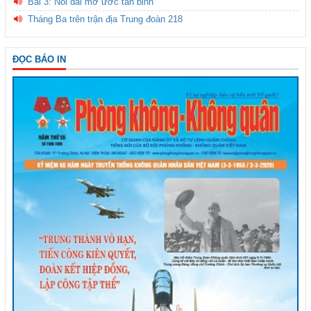
Bài 3: Nối dài mơ ước tân binh
Tháng Ba trên trận địa Trung đoàn 218
ĐỌC BÁO IN