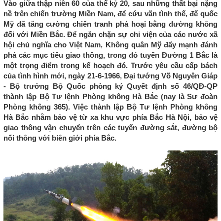
Vào giữa thập niên 60 của thế kỷ 20, sau những thất bại nặng
nề trên chiến trường Miền Nam, để cứu vãn tình thế, đế quốc
Mỹ đã tăng cường chiến tranh phá hoại bằng đường không
đối với Miền Bắc. Để ngăn chặn sự chi viện của các nước xã
hội chủ nghĩa cho Việt Nam, Không quân Mỹ đẩy mạnh đánh
phá các mục tiêu giao thông, trong đó tuyến Đường 1 Bắc là
một trọng điểm trong kế hoạch đó. Trước yêu cầu cấp bách
của tình hình mới, ngày 21-6-1966, Đại tướng Võ Nguyên Giáp
- Bộ trưởng Bộ Quốc phòng ký Quyết định số 46/QĐ-QP
thành lập Bộ Tư lệnh Phòng không Hà Bắc (nay là Sư đoàn
Phòng không 365). Việc thành lập Bộ Tư lệnh Phòng không
Hà Bắc nhằm bảo vệ từ xa khu vực phía Bắc Hà Nội, bảo vệ
giao thông vận chuyển trên các tuyến đường sắt, đường bộ
nối thông với biên giới phía Bắc.