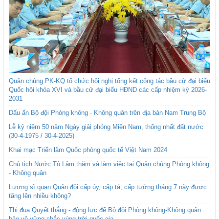
Quân chủng PK-KQ tổ chức hội nghị tổng kết công tác bầu cử đại biểu
Quốc hội khóa XVI và bầu cử đại biểu HĐND các cấp nhiệm kỳ 2026-
2031
Dấu ấn Bộ đội Phòng không - Không quân trên địa bàn Nam Trung Bộ
Lễ kỷ niệm 50 năm Ngày giải phóng Miền Nam, thống nhất đất nước
(30-4-1975 / 30-4-2025)
Khai mạc Triển lãm Quốc phòng quốc tế Việt Nam 2024
Chủ tịch Nước Tô Lâm thăm và làm việc tại Quân chủng Phòng không
- Không quân
Lương sĩ quan Quân đội cấp úy, cấp tá, cấp tướng tháng 7 này được
tăng lên nhiều không?
Thi đua Quyết thắng - động lực để Bộ đội Phòng không-Không quân
bảo vệ vững chắc vùng trời quốc gia