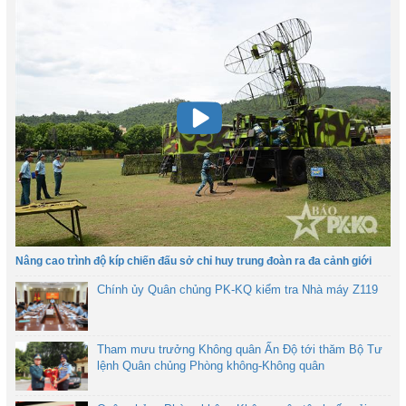
Nâng cao trình độ kíp chiến đấu sở chỉ huy trung đoàn ra đa cảnh giới
Chính ủy Quân chủng PK-KQ kiểm tra Nhà máy Z119
Tham mưu trưởng Không quân Ấn Độ tới thăm Bộ Tư
lệnh Quân chủng Phòng không-Không quân