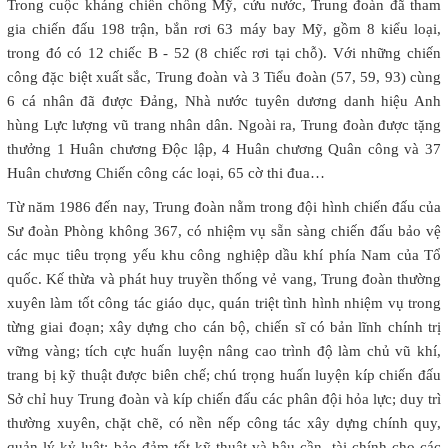
Trong cuộc kháng chiến chống Mỹ, cứu nước, Trung đoàn đã tham
gia chiến đấu 198 trận, bắn rơi 63 máy bay Mỹ, gồm 8 kiểu loại,
trong đó có 12 chiếc B - 52 (8 chiếc rơi tại chỗ). Với những chiến
công đặc biệt xuất sắc, Trung đoàn và 3 Tiểu đoàn (57, 59, 93) cùng
6 cá nhân đã được Đảng, Nhà nước tuyên dương danh hiệu Anh
hùng Lực lượng vũ trang nhân dân. Ngoài ra, Trung đoàn được tặng
thưởng 1 Huân chương Độc lập, 4 Huân chương Quân công và 37
Huân chương Chiến công các loại, 65 cờ thi đua…
Từ năm 1986 đến nay, Trung đoàn nằm trong đội hình chiến đấu của
Sư đoàn Phòng không 367, có nhiệm vụ sẵn sàng chiến đấu bảo vệ
các mục tiêu trọng yếu khu công nghiệp dầu khí phía Nam của Tổ
quốc. Kế thừa và phát huy truyền thống vẻ vang, Trung đoàn thường
xuyên làm tốt công tác giáo dục, quán triệt tình hình nhiệm vụ trong
từng giai đoạn; xây dựng cho cán bộ, chiến sĩ có bản lĩnh chính trị
vững vàng; tích cực huấn luyện nâng cao trình độ làm chủ vũ khí,
trang bị kỹ thuật được biên chế; chú trọng huấn luyện kíp chiến đấu
Sở chỉ huy Trung đoàn và kíp chiến đấu các phân đội hỏa lực; duy trì
thường xuyên, chặt chẽ, có nền nếp công tác xây dựng chính quy,
quản lý kỷ luật; bảo đảm tốt kỹ thuật và hậu cần, tài chính cho các