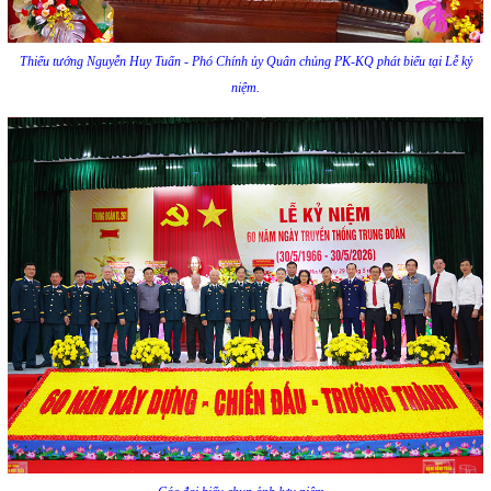
Thiếu tướng Nguyễn Huy Tuấn - Phó Chính ủy Quân chủng PK-KQ phát biểu tại Lễ kỷ
niệm.