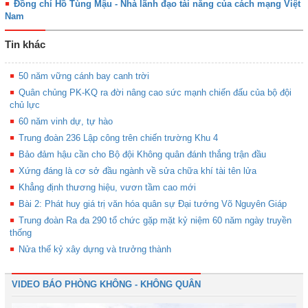
Đồng chí Hồ Tùng Mậu - Nhà lãnh đạo tài năng của cách mạng Việt
Nam
Tin khác
50 năm vững cánh bay canh trời
Quân chủng PK-KQ ra đời nâng cao sức mạnh chiến đấu của bộ đội
chủ lực
60 năm vinh dự, tự hào
Trung đoàn 236 Lập công trên chiến trường Khu 4
Bảo đảm hậu cần cho Bộ đội Không quân đánh thắng trận đầu
Xứng đáng là cơ sở đầu ngành về sửa chữa khí tài tên lửa
Khẳng định thương hiệu, vươn tầm cao mới
Bài 2: Phát huy giá trị văn hóa quân sự Đại tướng Võ Nguyên Giáp
Trung đoàn Ra đa 290 tổ chức gặp mặt kỷ niệm 60 năm ngày truyền
thống
Nửa thế kỷ xây dựng và trưởng thành
VIDEO BÁO PHÒNG KHÔNG - KHÔNG QUÂN