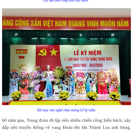
Các đại biểu chụp ảnh lưu niệm.
Tiết mục văn nghệ chào mừng Lễ kỷ niệm.
60 năm qua, Trung đoàn đã lập nên nhiều chiến công hiển hách, xây
đắp nên truyền thống vẻ vang Đoàn tên lửa Thành Loa anh hùng.