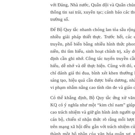
với Đảng, Nhà nước, Quân đội và Quân chủn
thông tin sai trái, xuyên tạc; cảnh báo các 
trường số.
Để Bộ Quy tắc nhanh chóng lan tỏa sâu rộng
nhiều giải pháp thiết thực. Trước hết, cá
truyền, phổ biến bằng nhiều hình thức pho
niên, thi tìm hiểu, sinh hoạt chính trị, xâ
định cần ghi nhớ. Công tác tuyên truyền cầ
hiểu, dễ nhớ và dễ thực hiện. Cùng với đó,
chí đánh giá thi đua, bình xét khen thưởn
sáng tạo, hiệu quả cần được biểu dương, nh
vi phạm nhằm nâng cao tính răn đe và giáo 
Có thể khẳng định, Bộ Quy tắc ứng xử văn
KQ có ý nghĩa như một “kim chỉ nam” giúp 
cao trách nhiệm và giữ gìn hình ảnh người 
cán bộ, chiến sĩ nhận thức rõ rằng mỗi lượt
trên mạng xã hội đều gắn với trách nhiệm củ
thành một bộ phận của văn hóa quân sự,