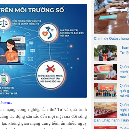
Chính ủy Quân chủng
Tham
Tư l
Quân
cách 
trào 
Quân
quà g
tại x
Internet.
Quân
ch mạng công nghiệp lần thứ Tư và quá trình
nghị 
triển
 càng tác động sâu sắc đến mọi mặt của đời sống
Ban Chấp hành Trun
g lại, không gian mạng cũng tiềm ẩn nhiều nguy
Quân