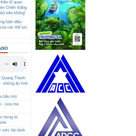
- nhân tố quan
nên Chiến thắng
phủ trên không"
ng luận điệu
của các thế lực
ADIO
g Quang Thanh
 - những ân tình
u bầu trời
i - xưa mà
ảm hứng từ
hình
ơ ước tân binh