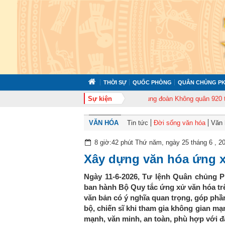
THỜI SỰ
QUỐC PHÒNG
QUÂN CHỦNG PK
72 tổ chức tập huấn cán bộ năm 2026
Sự kiện
Trung đoàn Không quân 920 tổ chức
VĂN HÓA
Tin tức
Đời sống văn hóa
Văn 
8 giờ:42 phút Thứ năm, ngày 25 tháng 6 , 2
Xây dựng văn hóa ứng x
Ngày 11-6-2026, Tư lệnh Quân chủng 
ban hành Bộ Quy tắc ứng xử văn hóa tr
văn bản có ý nghĩa quan trọng, góp phầ
bộ, chiến sĩ khi tham gia không gian m
mạnh, văn minh, an toàn, phù hợp với 