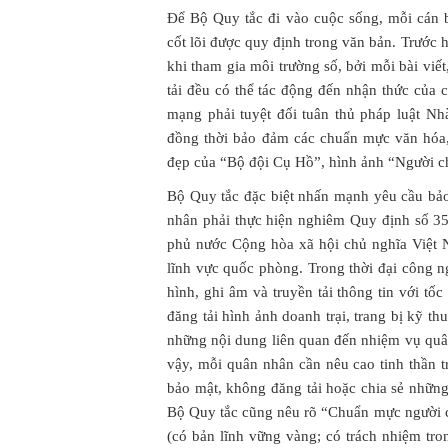
Để Bộ Quy tắc đi vào cuộc sống, mỗi cán bộ
cốt lõi được quy định trong văn bản. Trước 
khi tham gia môi trường số, bởi mỗi bài viế
tải đều có thể tác động đến nhận thức của 
mạng phải tuyệt đối tuân thủ pháp luật Nhà
đồng thời bảo đảm các chuẩn mực văn hóa, 
đẹp của “Bộ đội Cụ Hồ”, hình ảnh “Người c
Bộ Quy tắc đặc biệt nhấn mạnh yêu cầu bảo
nhân phải thực hiện nghiêm Quy định số 
phủ nước Cộng hòa xã hội chủ nghĩa Việt
lĩnh vực quốc phòng. Trong thời đại công n
hình, ghi âm và truyền tải thông tin với tốc
đăng tải hình ảnh doanh trại, trang bị kỹ th
những nội dung liên quan đến nhiệm vụ quân 
vậy, mỗi quân nhân cần nêu cao tinh thần 
bảo mật, không đăng tải hoặc chia sẻ nhữn
Bộ Quy tắc cũng nêu rõ “Chuẩn mực người c
(có bản lĩnh vững vàng; có trách nhiệm tro