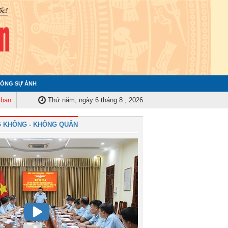
ÓNG SỰ ẢNH
ểm tra Quân ủy Trung ương tập huấn nghiệp vụ công tác kiểm tra, giám sát
Thứ năm, ngày 6 tháng 8 , 2026
 KHÔNG - KHÔNG QUÂN