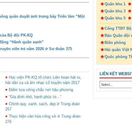
Quân khu 1
Quân khu 3
ông quân duyệt ảnh trưng bày Triển lãm “Một
Quân khu 5
Cổng TTĐT Bộ
 của Bộ đội PK-KQ
Báo Quân đội 
 động “Hành quân xanh”
Biên phòng
 truyền viên trẻ năm 2026 ở Sư đoàn 375
Hải quân Việt
Quốc phòng T
LIÊN KẾT WEBSI
Học viện PK-KQ tổ chức Liên hoan hát ru,
hát dân ca và âm nhạc cổ truyền năm 2017
Điểm tựa vững chắc nơi hậu phương
“Gia đình nhỏ, hạnh phúc to…”
Chính quy, xanh, sạch, đẹp ở Trung đoàn
257
Thực hiện văn hóa công sở ở Trung đoàn
276