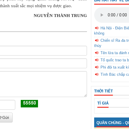
BÀI HÁT HAY VỀ B
 thành xuất sắc mọi nhiệm vụ được giao.
NGUYỄN THÀNH TRUNG
Hà Nội - Điện Bi
không
Chiến sĩ Ra đa t
thùy
Tên lửa ta đánh 
Tổ quốc trao ta b
Phi đội ta xuất k
Tình Bác chắp c
THỜI TIẾT
TỈ GIÁ
Gửi
QUÂN CHỦNG - Q