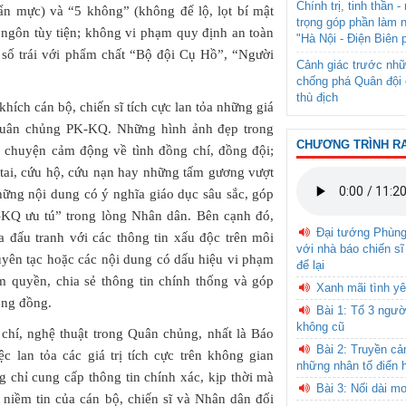
Chính trị, tinh thần 
ẩn mực) và “5 không” (không để lộ, lọt bí mật
trọng góp phần làm 
t ngôn tùy tiện; không vi phạm quy định an toàn
"Hà Nội - Điện Biên 
 số trái với phẩm chất “Bộ đội Cụ Hồ”, “Người
Cảnh giác trước nhữ
chống phá Quân đội 
thù địch
ích cán bộ, chiến sĩ tích cực lan tỏa những giá
à Quân chủng PK-KQ. Những hình ảnh đẹp trong
CHƯƠNG TRÌNH R
u chuyện cảm động về tình đồng chí, đồng đội;
 tai, cứu hộ, cứu nạn hay những tấm gương vượt
hững nội dung có ý nghĩa giáo dục sâu sắc, góp
-KQ ưu tú” trong lòng Nhân dân. Bên cạnh đó,
Đại tướng Phùn
a đấu tranh với các thông tin xấu độc trên môi
với nhà báo chiến sĩ
 xuyên tạc hoặc các nội dung có dấu hiệu vi phạm
để lại
ẩm quyền, chia sẻ thông tin chính thống và góp
Xanh mãi tình yê
ộng đồng.
Bài 1: Tổ 3 ngườ
không cũ
chí, nghệ thuật trong Quân chủng, nhất là Báo
Bài 2: Truyền c
c lan tỏa các giá trị tích cực trên không gian
những nhân tố điển 
 chỉ cung cấp thông tin chính xác, kịp thời mà
Bài 3: Nối dài m
niềm tin của cán bộ, chiến sĩ và Nhân dân đối