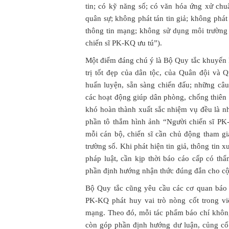
tin; có kỹ năng số; có văn hóa ứng xử chu
quân sự; không phát tán tin giả; không phá
thông tin mạng; không sử dụng môi trường
chiến sĩ PK-KQ ưu tú”).
Một điểm đáng chú ý là Bộ Quy tắc khuyến kh
trị tốt đẹp của dân tộc, của Quân đội v
huấn luyện, sẵn sàng chiến đấu; những câ
các hoạt động giúp dân phòng, chống thiên
khó hoàn thành xuất sắc nhiệm vụ đều là n
phần tô thắm hình ảnh “Người chiến sĩ PK
mỗi cán bộ, chiến sĩ cần chủ động tham gi
trường số. Khi phát hiện tin giả, thông tin
pháp luật, cần kịp thời báo cáo cấp có th
phần định hướng nhận thức đúng đắn cho c
Bộ Quy tắc cũng yêu cầu các cơ quan báo 
PK-KQ phát huy vai trò nòng cốt trong việ
mạng. Theo đó, mỗi tác phẩm báo chí không
còn góp phần định hướng dư luận, củng cố 