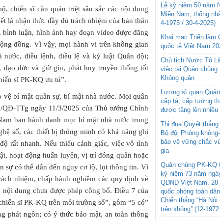
Lễ kỷ niệm 50 năm N
, chiến sĩ cần quán triệt sâu sắc các nội dung
Miền Nam, thống nhấ
hết là nhận thức đầy đủ trách nhiệm của bản thân
4-1975 / 30-4-2025)
t, bình luận, hình ảnh hay đoạn video được đăng
Khai mạc Triển lãm
cộng đồng. Vì vậy, mọi hành vi trên không gian
quốc tế Việt Nam 20
 nước, điều lệnh, điều lệ và kỷ luật Quân đội;
Chủ tịch Nước Tô L
đạo đức và giữ gìn, phát huy truyền thống tốt
việc tại Quân chủng
Không quân
hiến sĩ PK-KQ ưu tú”.
Lương sĩ quan Quân 
 vệ bí mật quân sự, bí mật nhà nước. Mọi quân
cấp tá, cấp tướng t
35/QĐ-TTg ngày 11/3/2025 của Thủ tướng Chính
được tăng lên nhiều
 Nam ban hành danh mục bí mật nhà nước trong
Thi đua Quyết thắng 
ghệ số, các thiết bị thông minh có khả năng ghi
Bộ đội Phòng không
bảo vệ vững chắc vù
 độ rất nhanh. Nếu thiếu cảnh giác, việc vô tình
gia
uật, hoạt động huấn luyện, vị trí đóng quân hoặc
Quân chủng PK-KQ t
sự có thể dẫn đến nguy cơ lộ, lọt thông tin. Vì
kỷ niệm 73 năm ngày
trách nhiệm, chấp hành nghiêm các quy định về
QĐND Việt Nam, 28 
g nội dung chưa được phép công bố. Điều 7 của
quốc phòng toàn dâ
Chiến thắng “Hà Nội 
hiến sĩ PK-KQ trên môi trường số”, gồm “5 có”
trên không” (12-1972
ng phát ngôn; có ý thức bảo mật, an toàn thông