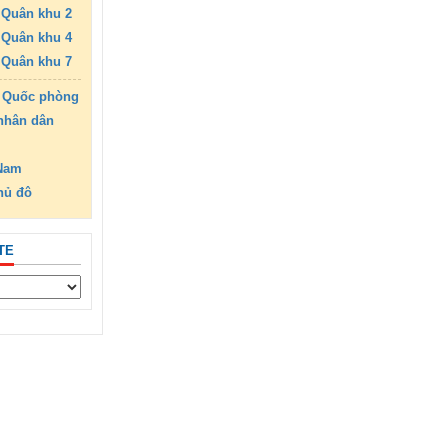
Quân khu 2
Quân khu 4
Quân khu 7
 Quốc phòng
nhân dân
 Nam
hủ đô
TE