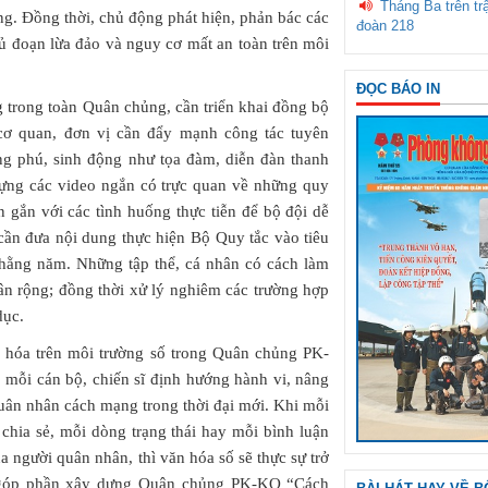
Tháng Ba trên tr
g. Đồng thời, chủ động phát hiện, phản bác các
đoàn 218
thủ đoạn lừa đảo và nguy cơ mất an toàn trên môi
ĐỌC BÁO IN
 trong toàn Quân chủng, cần triển khai đồng bộ
c cơ quan, đơn vị cần đẩy mạnh công tác tuyên
ng phú, sinh động như tọa đàm, diễn đàn thanh
y dựng các video ngắn có trực quan về những quy
n gắn với các tình huống thực tiễn để bộ đội dễ
 cần đưa nội dung thực hiện Bộ Quy tắc vào tiêu
g hằng năm. Những tập thể, cá nhân có cách làm
ân rộng; đồng thời xử lý nghiêm các trường hợp
dục.
 hóa trên môi trường số trong Quân chủng PK-
mỗi cán bộ, chiến sĩ định hướng hành vi, nâng
quân nhân cách mạng trong thời đại mới. Khi mỗi
 chia sẻ, mỗi dòng trạng thái hay mỗi bình luận
a người quân nhân, thì văn hóa số sẽ thực sự trở
 góp phần xây dựng Quân chủng PK-KQ “Cách