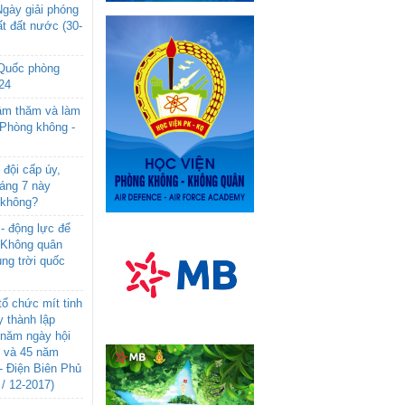
gày giải phóng
t đất nước (30-
 Quốc phòng
24
âm thăm và làm
 Phòng không -
đội cấp úy,
háng 7 này
 không?
- động lực để
-Không quân
ng trời quốc
ổ chức mít tinh
 thành lập
năm ngày hội
n và 45 năm
- Điện Biên Phủ
 / 12-2017)