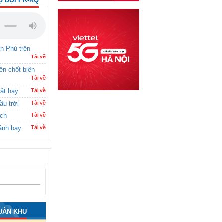
Ộ ĐỘI PK-KQ
ên Phủ trên
Tải về
rên chốt biên
Tải về
rất hay
Tải về
ầu trời
Tải về
ích
Tải về
ánh bay
Tải về
UÂN KHU