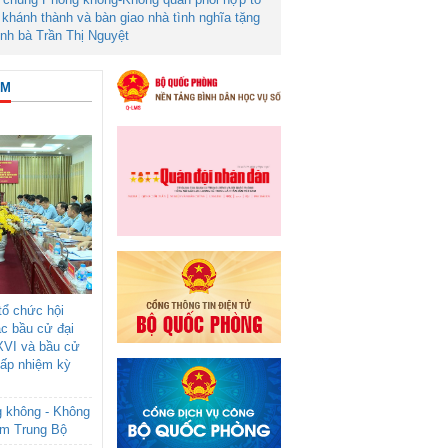
khánh thành và bàn giao nhà tình nghĩa tặng
ình bà Trần Thị Nguyệt
ÂM
ổ chức hội
ác bầu cử đại
XVI và bầu cử
cấp nhiệm kỳ
g không - Không
am Trung Bộ