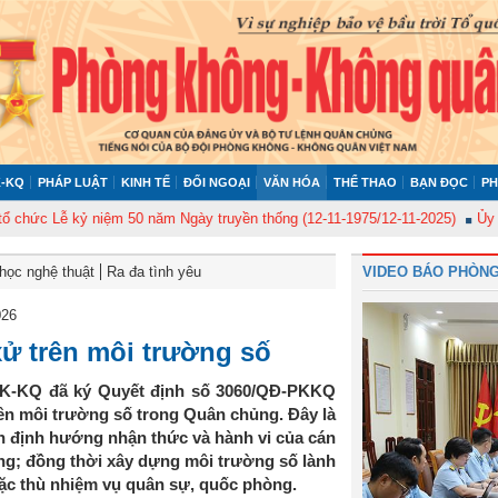
-KQ
PHÁP LUẬT
KINH TẾ
ĐỐI NGOẠI
VĂN HÓA
THỂ THAO
BẠN ĐỌC
PH
 Lễ kỷ niệm 50 năm Ngày truyền thống (12-11-1975/12-11-2025)
Ủy ban Ki
học nghệ thuật
Ra đa tình yêu
VIDEO BÁO PHÒNG
026
ử trên môi trường số
PK-KQ đã ký Quyết định số 3060/QĐ-PKKQ
ên môi trường số trong Quân chủng. Đây là
n định hướng nhận thức và hành vi của cán
ạng; đồng thời xây dựng môi trường số lành
đặc thù nhiệm vụ quân sự, quốc phòng.