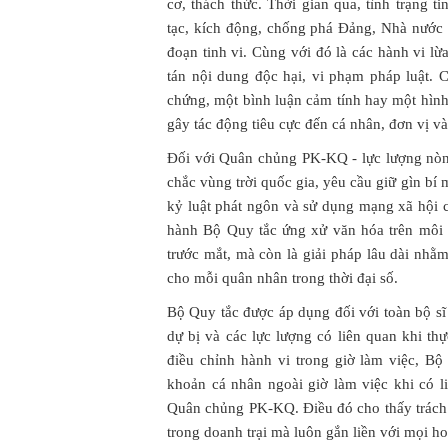
cơ, thách thức. Thời gian qua, tình trạng ti
tạc, kích động, chống phá Đảng, Nhà nước 
đoạn tinh vi. Cùng với đó là các hành vi lừ
tán nội dung độc hại, vi phạm pháp luật. 
chứng, một bình luận cảm tính hay một hìn
gây tác động tiêu cực đến cá nhân, đơn vị v
Đối với Quân chủng PK-KQ - lực lượng nòn
chắc vùng trời quốc gia, yêu cầu giữ gìn bí
kỷ luật phát ngôn và sử dụng mạng xã hội c
hành Bộ Quy tắc ứng xử văn hóa trên môi 
trước mắt, mà còn là giải pháp lâu dài nhằm
cho mỗi quân nhân trong thời đại số.
Bộ Quy tắc được áp dụng đối với toàn bộ
dự bị và các lực lượng có liên quan khi t
điều chỉnh hành vi trong giờ làm việc, Bộ
khoản cá nhân ngoài giờ làm việc khi có l
Quân chủng PK-KQ. Điều đó cho thấy trách
trong doanh trại mà luôn gắn liền với mọi h