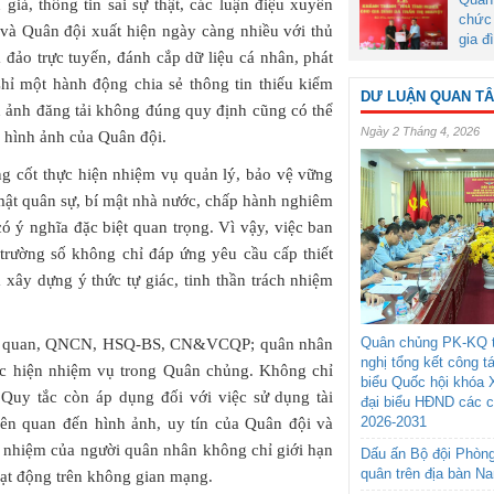
n giả, thông tin sai sự thật, các luận điệu xuyên
chức 
và Quân đội xuất hiện ngày càng nhiều với thủ
gia đ
a đảo trực tuyến, đánh cắp dữ liệu cá nhân, phát
Chỉ một hành động chia sẻ thông tin thiếu kiểm
DƯ LUẬN QUAN T
h ảnh đăng tải không đúng quy định cũng có thể
Ngày 2 Tháng 4, 2026
à hình ảnh của Quân đội.
g cốt thực hiện nhiệm vụ quản lý, bảo vệ vững
 mật quân sự, bí mật nhà nước, chấp hành nghiêm
ó ý nghĩa đặc biệt quan trọng. Vì vậy, việc ban
trường số không chỉ đáp ứng yêu cầu cấp thiết
 xây dựng ý thức tự giác, tinh thần trách nhiệm
Quân chủng PK-KQ t
 sĩ quan, QNCN, HSQ-BS, CN&VCQP; quân nhân
nghị tổng kết công t
hực hiện nhiệm vụ trong Quân chủng. Không chỉ
biểu Quốc hội khóa 
 Quy tắc còn áp dụng đối với việc sử dụng tài
đại biểu HĐND các 
2026-2031
iên quan đến hình ảnh, uy tín của Quân đội và
 nhiệm của người quân nhân không chỉ giới hạn
Dấu ấn Bộ đội Phòn
quân trên địa bàn N
oạt động trên không gian mạng.