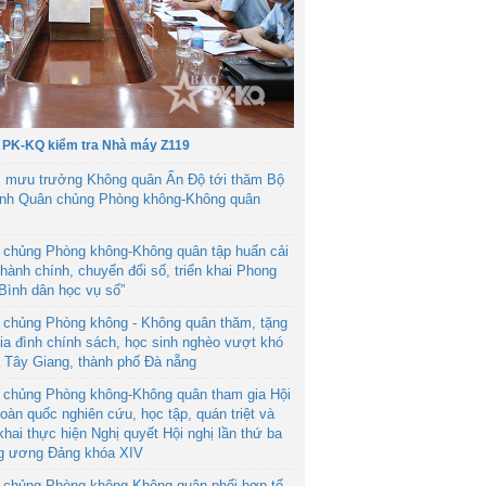
 PK-KQ kiểm tra Nhà máy Z119
 mưu trưởng Không quân Ấn Độ tới thăm Bộ
ệnh Quân chủng Phòng không-Không quân
 chủng Phòng không-Không quân tập huấn cải
hành chính, chuyển đổi số, triển khai Phong
“Bình dân học vụ số”
 chủng Phòng không - Không quân thăm, tặng
ia đình chính sách, học sinh nghèo vượt khó
ã Tây Giang, thành phố Đà nẵng
 chủng Phòng không-Không quân tham gia Hội
toàn quốc nghiên cứu, học tập, quán triệt và
 khai thực hiện Nghị quyết Hội nghị lần thứ ba
g ương Đảng khóa XIV
 chủng Phòng không-Không quân phối hợp tổ