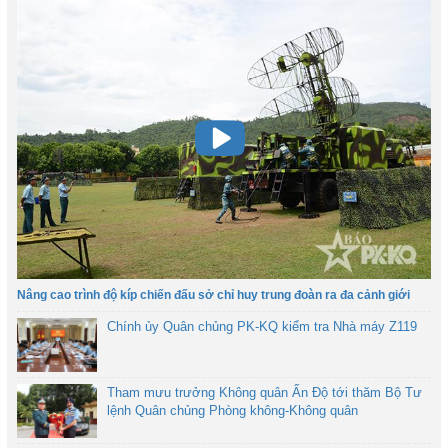
Nâng cao trình độ kíp chiến đấu sở chỉ huy trung đoàn ra đa cảnh giới
Chính ủy Quân chủng PK-KQ kiểm tra Nhà máy Z119
Tham mưu trưởng Không quân Ấn Độ tới thăm Bộ Tư
lệnh Quân chủng Phòng không-Không quân