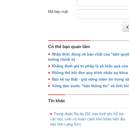
Mã bảo mật
Có thể bạn quan tâm
Nhận thức đúng về bản chất của “tam quyề
tưởng chính trị
Khẳng định giá trị pháp lý và hiệu quả củ
Không thể bôi đen quy trình nhân sự khoa
Bảo vệ sự thật - giữ vững niềm tin trong xã
Vững tâm trước “bão thông tin” về tình h
Tin khác
Trung đoàn Ra đa 291 trao kinh phí hỗ trợ
các học sinh có hoàn cảnh khó khăn trên địa
bàn tỉnh Lạng Sơn