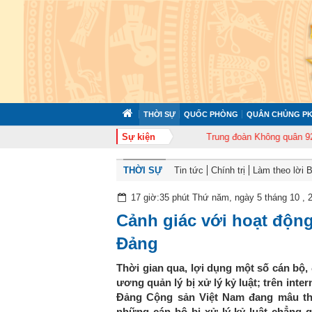
THỜI SỰ
QUỐC PHÒNG
QUÂN CHỦNG PK
n 372 tổ chức tập huấn cán bộ năm 2026
Sự kiện
Trung đoàn Không quân 920 tổ c
THỜI SỰ
Tin tức
Chính trị
Làm theo lời 
17 giờ:35 phút Thứ năm, ngày 5 tháng 10 , 
Cảnh giác với hoạt độn
Đảng
Thời gian qua, lợi dụng một số cán bộ, 
ương quản lý bị xử lý kỷ luật; trên inter
Đảng Cộng sản Việt Nam đang mâu thuẫ
những cán bộ bị xử lý kỷ luật chẳng q