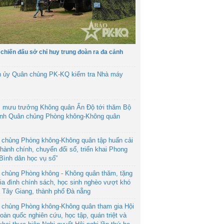
 chiến đấu sở chỉ huy trung đoàn ra đa cảnh
h ủy Quân chủng PK-KQ kiểm tra Nhà máy
 mưu trưởng Không quân Ấn Độ tới thăm Bộ
ệnh Quân chủng Phòng không-Không quân
 chủng Phòng không-Không quân tập huấn cải
hành chính, chuyển đổi số, triển khai Phong
“Bình dân học vụ số”
 chủng Phòng không - Không quân thăm, tặng
ia đình chính sách, học sinh nghèo vượt khó
ã Tây Giang, thành phố Đà nẵng
 chủng Phòng không-Không quân tham gia Hội
toàn quốc nghiên cứu, học tập, quán triệt và