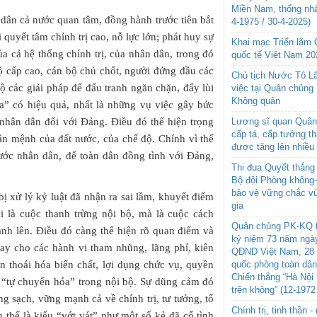
Miền Nam, thống nhấ
ân cả nước quan tâm, đồng hành trước tiên bắt
4-1975 / 30-4-2025)
i quyết tâm chính trị cao, nỗ lực lớn; phát huy sự
Khai mạc Triển lãm
a cả hệ thống chính trị, của nhân dân, trong đó
quốc tế Việt Nam 20
bộ cấp cao, cán bộ chủ chốt, người đứng đầu các
Chủ tịch Nước Tô L
bộ các giải pháp để đấu tranh ngăn chặn, đẩy lùi
việc tại Quân chủng
Không quân
óa” có hiệu quả, nhất là những vụ việc gây bức
 nhân dân đối với Đảng. Điều đó thể hiện trọng
Lương sĩ quan Quân 
cấp tá, cấp tướng t
ận mệnh của đất nước, của chế độ. Chính vì thế
được tăng lên nhiều
ước nhân dân, để toàn dân đồng tình với Đảng,
Thi đua Quyết thắng 
Bộ đội Phòng không
bảo vệ vững chắc vù
ị xử lý kỷ luật đã nhận ra sai lầm, khuyết điểm
gia
 là cuộc thanh trừng nội bộ, mà là cuộc cách
Quân chủng PK-KQ t
nh lên. Điều đó càng thể hiện rõ quan điểm và
kỷ niệm 73 năm ngày
tay cho các hành vi tham nhũng, lãng phí, kiên
QĐND Việt Nam, 28 
n thoái hóa biến chất, lợi dụng chức vụ, quyền
quốc phòng toàn dâ
Chiến thắng “Hà Nội 
, “tự chuyển hóa” trong nội bộ. Sự dũng cảm đó
trên không” (12-1972
g sạch, vững mạnh cả về chính trị, tư tưởng, tổ
Chính trị, tinh thần 
 thể là kiểu “vớt vát” như một số kẻ đã cố tình