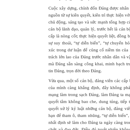
Cuộc xây dựng, chỉnh đốn Đảng được nhân d
nguồn từ sự kiên quyết, kiên trì thực hiện vớ
chủ động, sáng tạo và sức mạnh tổng hợp củ
cán bộ lãnh đạo, quản lý, trước hết là cán 
cấp là nòng cốt; thực hiện quyết liệt, đồng 
sự suy thoái, “tự diễn biến”, “tự chuyển h
xúc trong dư luận để củng cố niềm tin của
trách lớn lao của Đảng trước nhân dân và v
mà Đảng sẵn sàng công khai, minh bạch tr
tin Đảng, trọn đời theo Đảng.
Vừa qua, một số cán bộ, đảng viên các cấp b
của mình càng khẳng định, đây không phải
mạng làm trong sạch Đảng, làm Đảng ta mạ
quyết tâm không bao che, dung túng, tiếp 
quyết xử lý kỷ luật những cán bộ, đảng viê
hạn để tham ô, tham nhũng, “tự diễn biến”
nhất định sẽ làm cho Đảng ta ngày càng tron
chức và đạo đức. Điều đó tuyệt nhiên không