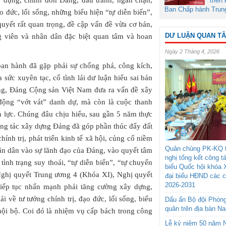
triển
Ban Chấp hành Trun
ạo đức, lối sống, những biểu hiện “tự diễn biến”,
quyết rất quan trọng, đề cập vấn đề vừa cơ bản,
DƯ LUẬN QUAN T
g viên và nhân dân đặc biệt quan tâm và hoan
Ngày 2 Tháng 4, 2026
an hành đã gặp phải sự chống phá, công kích,
 sức xuyên tạc, cố tình lái dư luận hiểu sai bản
ằng, Đảng Cộng sản Việt Nam đưa ra vấn đề xây
động “vớt vát” danh dự, mà còn là cuộc thanh
n lực. Chúng đâu chịu hiểu, sau gần 5 năm thực
ông tác xây dựng Đảng đã góp phần thúc đẩy đất
ính trị, phát triển kinh tế xã hội, củng cố niềm
Quân chủng PK-KQ t
hân dân vào sự lãnh đạo của Đảng, vào quyết tâm
nghị tổng kết công t
tình trạng suy thoái, “tự diễn biến”, “tự chuyển
biểu Quốc hội khóa 
Nghị quyết Trung ương 4 (Khóa XI), Nghị quyết
đại biểu HĐND các 
2026-2031
tiếp tục nhấn mạnh phải tăng cường xây dựng,
i về tư tưởng chính trị, đạo đức, lối sống, biểu
Dấu ấn Bộ đội Phòn
quân trên địa bàn N
 nội bộ. Coi đó là nhiệm vụ cấp bách trong công
Lễ kỷ niệm 50 năm N