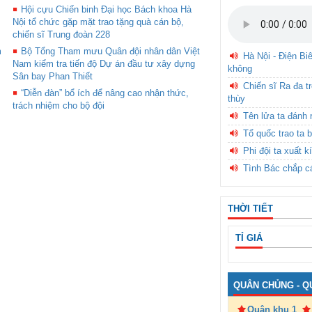
Hội cựu Chiến binh Đại học Bách khoa Hà
Nội tổ chức gặp mặt trao tặng quà cán bộ,
chiến sĩ Trung đoàn 228
m
Bộ Tổng Tham mưu Quân đội nhân dân Việt
Hà Nội - Điện Bi
Nam kiểm tra tiến độ Dự án đầu tư xây dựng
không
Sân bay Phan Thiết
Chiến sĩ Ra đa t
“Diễn đàn” bổ ích để nâng cao nhận thức,
thùy
trách nhiệm cho bộ đội
Tên lửa ta đánh 
Tổ quốc trao ta b
Phi đội ta xuất k
Tình Bác chắp c
THỜI TIẾT
TỈ GIÁ
QUÂN CHỦNG - Q
Quân khu 1