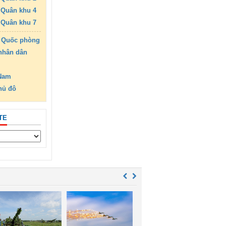
Quân khu 4
Quân khu 7
 Quốc phòng
nhân dân
 Nam
hủ đô
TE