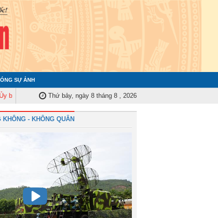
ÓNG SỰ ẢNH
 Kiểm tra Quân ủy Trung ương tập huấn nghiệp vụ công tác kiểm tra, giám 
Thứ bảy, ngày 8 tháng 8 , 2026
 KHÔNG - KHÔNG QUÂN