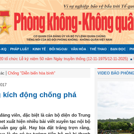
-KQ
PHÁP LUẬT
KINH TẾ
ĐỐI NGOẠI
VĂN HÓA
THỂ THAO
BẠN ĐỌC
PH
hức Lễ kỷ niệm 50 năm Ngày truyền thống (12-11-1975/12-11-2025)
Ủy ban
Bác
Chống "Diễn biến hòa bình"
VIDEO BÁO PHÒNG
2017
g kích động chống phá
đảng viên, đặc biệt là cán bộ diện do Trung
net xuất hiện nhiều bài viết xuyên tạc nội bộ
n gay gắt. Hay bịa đặt trắng trợn rằng,
ua là do có tư tưởng tiến bộ mà bị thanh