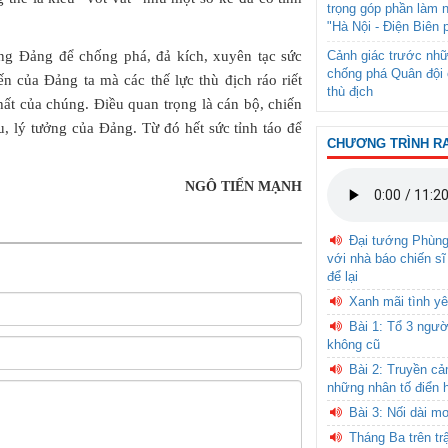
trọng góp phần làm 
"Hà Nội - Điện Biên 
ong Đảng để chống phá, đả kích, xuyên tạc sức
Cảnh giác trước nhữ
chống phá Quân đội 
ến của Đảng ta mà các thế lực thù địch ráo riết
thù địch
chất của chúng. Điều quan trọng là cán bộ, chiến
u, lý tưởng của Đảng. Từ đó hết sức tỉnh táo để
CHƯƠNG TRÌNH R
NGÔ TIẾN MẠNH
Đại tướng Phùn
với nhà báo chiến sĩ
để lại
Xanh mãi tình yê
Bài 1: Tổ 3 ngườ
không cũ
Bài 2: Truyền c
những nhân tố điển 
Bài 3: Nối dài m
Tháng Ba trên tr