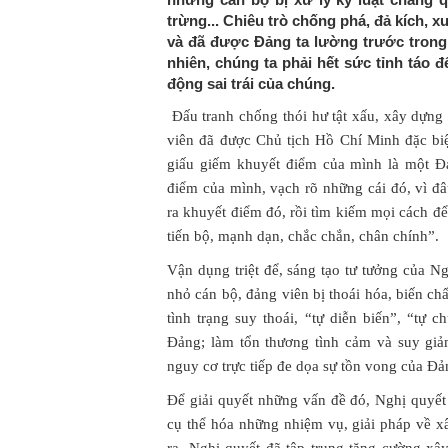
trừng... Chiêu trò chống phá, đả kích, 
và đã được Đảng ta lường trước trong
nhiên, chúng ta phải hết sức tỉnh táo 
động sai trái của chúng.
Đấu tranh chống thói hư tật xấu, xây dựng
viên đã được Chủ tịch Hồ Chí Minh đặc b
giấu giếm khuyết điểm của mình là một Đ
điểm của mình, vạch rõ những cái đó, vì đ
ra khuyết điểm đó, rồi tìm kiếm mọi cách đ
tiến bộ, mạnh dạn, chắc chắn, chân chính”.
Vận dụng triệt để, sáng tạo tư tưởng của 
nhỏ cán bộ, đảng viên bị thoái hóa, biến c
tình trạng suy thoái, “tự diễn biến”, “tự 
Đảng; làm tổn thương tình cảm và suy giả
nguy cơ trực tiếp đe dọa sự tồn vong của Đả
Để giải quyết những vấn đề đó, Nghị quyết
cụ thể hóa những nhiệm vụ, giải pháp về 
ra, Nghị quyết đã tập trung tăng cường xâ