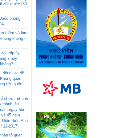
t đất nước (30-
 Quốc phòng
24
âm thăm và làm
 Phòng không -
đội cấp úy,
háng 7 này
 không?
- động lực để
-Không quân
ng trời quốc
ổ chức mít tinh
 thành lập
năm ngày hội
n và 45 năm
- Điện Biên Phủ
 / 12-2017)
- nhân tố quan