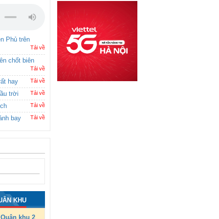
ên Phủ trên
Tải về
rên chốt biên
Tải về
rất hay
Tải về
ầu trời
Tải về
ích
Tải về
ánh bay
Tải về
UÂN KHU
Quân khu 2