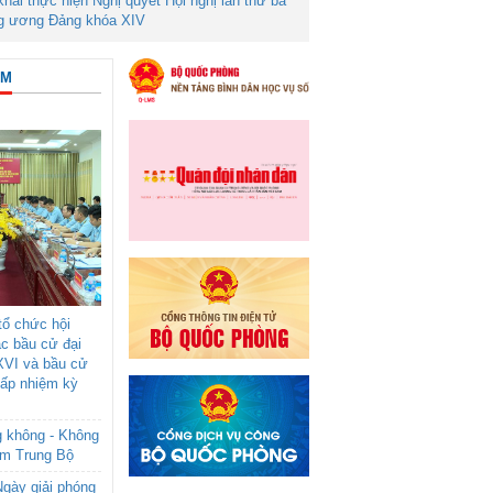
 khai thực hiện Nghị quyết Hội nghị lần thứ ba
g ương Đảng khóa XIV
ÂM
ổ chức hội
ác bầu cử đại
XVI và bầu cử
cấp nhiệm kỳ
g không - Không
am Trung Bộ
gày giải phóng