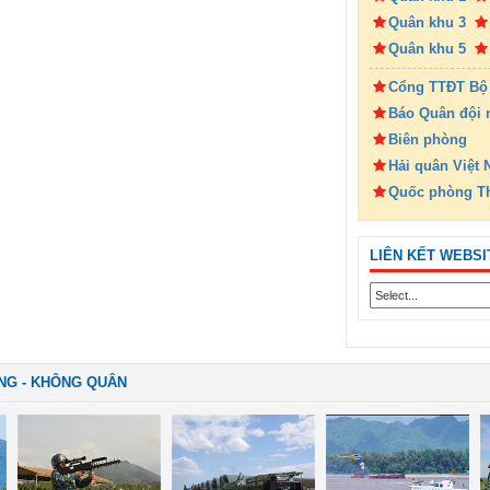
Quân khu 3
Quân khu 5
Cổng TTĐT Bộ
Báo Quân đội 
Biên phòng
Hải quân Việt
Quốc phòng T
LIÊN KẾT WEBSI
NG - KHÔNG QUÂN