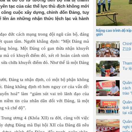
xuyên tạc của các thế lực thù địch không mới
 công cuộc xây dựng, chỉnh đốn Đảng, tuy
để lên án những nhận thức lệch lạc và hành
Nâng cao trình độ kíp
 đạo đức cách mạng trong đội ngũ cán bộ, đảng
giới
iệt quan tâm. Người khẳng định: “Một Đảng mà
Chín
ảng hỏng. Một Đảng có gan thừa nhận khuyết
Z119
âu mà có khuyết điểm đó, xét rõ hoàn cảnh sinh
ể sửa chữa khuyết điểm đó. Như thế là một Đảng
Tham
Tư l
Người, Đảng ta nhận định, có một bộ phận không
Quân
hất. Đảng khẳng định rõ hơn nguy cơ của vấn đề:
cách 
trào 
chuyển hoá” làm “giảm sút vai trò lãnh đạo của
m niềm tin của nhân dân đối với Đảng, là một
Quân
quà g
ng và chế độ”.
tại x
 Trung ương 4 (Khóa XII) ra đời, cùng với việc
Quân
xây dựng Đảng mà Đại hội XII của Đảng đã nêu
nghị 
y dựng, chỉnh đốn Đảng, đấu tranh, ngăn chặn,