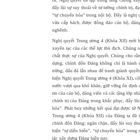
đẩy lùi sự suy thoái về tư tưởng chính trị, đ
“tự chuyển hóa” trong nội bộ. Đây là nghị 
vừa cấp bách, được đông đảo cán bộ, đản
nghênh.
Nghị quyết Trung ương 4 (Khóa XII) mới b
xuyên tạc của các thế lực thù địch. Chúng ra
chất thực sự của Nghị quyết. Chúng cho r
dựng, chỉnh đốn Đảng không chỉ là hành 
trừng, đấu đá lẫn nhau để tranh giành quyề
hiện Nghị quyết Trung ương 4 (Khóa XI), c
nước vượt qua khó khăn, giữ vững ổn định ch
tin của cán bộ, đảng viên và các tầng lớp n
chính trị của Đảng trong khắc phục, đẩy lùi 
hóa”. Phát huy những kết quả đạt được từ 
Trung ương 4 (Khóa XII) của Đảng ta đã 
chỉnh đốn Đảng; ngăn chặn, đẩy lùi suy thoá
hiện “tự diễn biến”, “tự chuyển hóa” trong
tác xây dựng Đảng hiện nay.