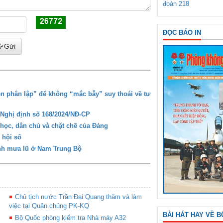
đoàn 218
ĐỌC BÁO IN
Gửi
n phân lập” để không “mắc bẫy” suy thoái về tư
a Nghị định số 168/2024/NĐ-CP
 học, dân chủ và chặt chẽ của Đảng
 hội số
ình mưa lũ ở Nam Trung Bộ
Chủ tịch nước Trần Đại Quang thăm và làm
việc tại Quân chủng PK-KQ
BÀI HÁT HAY VỀ B
Bộ Quốc phòng kiểm tra Nhà máy A32