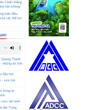
nên Chiến thắng
phủ trên không"
ng luận điệu
của các thế lực
ADIO
g Quang Thanh
 - những ân tình
u bầu trời
i - xưa mà
ảm hứng từ
hình
ơ ước tân binh
ận địa Trung