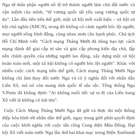
Nga từ thân phận người nô lệ trở thành người làm chủ đất nước và
vận mệnh của mình, “từ vương quốc tất yếu sang vương quốc tự
do”. Lần đầu tiên trên thế giới, một xã hội mới xuất hiện – xã hội xã
hội chủ nghĩa (XHCN), trong đó không có cảnh người bóc lột người,
mọi người sống bình đẳng, cùng nhau mưu cầu hạnh phúc. Chủ tịch
Hồ Chí Minh viết: “Cách mạng Tháng Mười đã dùng bạo lực cách
mạng đánh đổ giai cấp tư sản và giai cấp phong kiến địa chủ, lập
nên chính quyền của những người lao động, xây dựng một xã hội
hoàn toàn mới, một xã hội không có người bóc lột người”. Khác với
nhiều cuộc cách mạng trên thế giới, Cách mạng Tháng Mười Nga
không chỉ làm thay đổi nước Nga và có ý nghĩa đối với nhân dân
Liên Xô, mà nó còn mang tính quốc tế sâu sắc. Tổng thống Nga
V.Putin đã khẳng định: “Ai không nuối tiếc sự ra đi của Liên bang
Xô viết là không có trái tim”.
Cuộc Cách Mạng Tháng Mười Nga đã gửi và thực thi một thông
điệp hòa bình tới nhân dân thế giới, ngay trong giời phút quyết định
của cuộc khởi nghĩa với cuộc tấn công Cung điện Mùa Đông, Đại
hội Xô viết toàn nước Nga lần thứ hai khai mạc trong Điện Xmônnưi