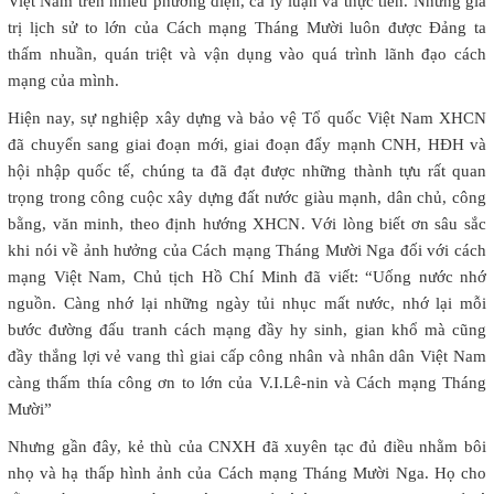
Việt
Nam
trên nhiều phương diện, cả lý luận và thực tiễn. Những giá
trị lịch sử to lớn của Cách mạng Tháng Mười luôn được Đảng ta
thấm nhuần, quán triệt và vận dụng vào quá trình lãnh đạo cách
mạng của mình.
Hiện nay, sự nghiệp xây dựng và bảo vệ Tổ quốc Việt Nam XHCN
đã chuyển sang giai đoạn mới, giai đoạn đẩy mạnh CNH, HĐH và
hội nhập quốc tế, chúng ta đã đạt được những thành tựu rất quan
trọng trong công cuộc xây dựng đất nước giàu mạnh, dân chủ, công
bằng, văn minh, theo định hướng XHCN. Với lòng biết ơn sâu sắc
khi nói về ảnh hưởng của Cách mạng Tháng Mười Nga đối với cách
mạng Việt
Nam
, Chủ tịch Hồ Chí Minh đã viết: “Uống nước nhớ
nguồn. Càng nhớ lại những ngày tủi nhục mất nước, nhớ lại mỗi
bước đường đấu tranh cách mạng đầy hy sinh, gian khổ mà cũng
đầy thắng lợi vẻ vang thì giai cấp công nhân và nhân dân Việt Nam
càng thấm thía công ơn to lớn của V.I.Lê-nin và Cách mạng Tháng
Mười”
Nhưng gần đây, kẻ thù của CNXH đã xuyên tạc đủ điều nhằm bôi
nhọ và hạ thấp hình ảnh của Cách mạng Tháng Mười Nga. Họ cho