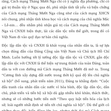
rằng, Cách mạng Tháng Mười Nga chỉ có ý nghĩa địa phương, chỉ có
giá trị thuần túy ở Nga; qua đó, phủ nhận tính tất yếu và biện chứng
của Cách mạng Tháng Mười Nga cũng như của cách mạng XHCN
nói chung, phủ nhận tính khoa học và cách mạng của chủ nghĩa Mác
- Lê-nin… đều nhằm phủ nhận giá trị của Cách mạng Tháng Mười
Nga và CNXH hiện thực, lái các dân tộc trên thế giới, trong đó có
Việt Nam đi vào quỹ đạo tư bản chủ nghĩa.
Độc lập dân tộc và CNXH là khát vọng của nhân dân ta, là sự lựa
chọn đúng đắn của Đảng Cộng sản Việt
Nam
và Chủ tịch Hồ Chí
Minh. Luôn hướng tới lý tưởng độc lập dân tộc và CNXH, gắn độc
lập dân tộc với CNXH là thể hiện sự trung thành của toàn Đảng, toàn
dân ta với con đường mà Cách mạng Tháng Mười đã mở ra. Trong
“Cương lĩnh xây dựng đất nước trong thời kỳ quá độ lên chủ nghĩa
xã hội” (bổ sung, phát triển năm 2011), Đảng ta khẳng định: “Cuộc
đấu tranh của nhân dân các nước vì hòa bình, độc lập dân tộc, dân
chủ, phát triển và tiến bộ xã hội dù gặp nhiều khó khăn, thách thức,
nhưng sẽ có những bước tiến mới “Theo quy luật tiến hóa của lịch
sử, loài người nhất định sẽ tiến tới chủ nghĩa xã hội”. Dù thế giới có
những thay đổi, biến động lớn lao, nhưng thời đại mà Cách mạng