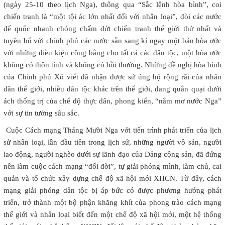
(ngày 25-10 theo lịch Nga), thông qua “Sắc lệnh hòa bình”, coi
chiến tranh là “một tội ác lớn nhất đối với nhân loại”, đòi các nước
đế quốc nhanh chóng chấm dứt chiến tranh thế giới thứ nhất và
tuyên bố với chính phủ các nước sẵn sang kí ngay một bản hòa ước
với những điều kiện công bằng cho tất cả các dân tộc, một hòa ước
không có thôn tính và không có bồi thường. Những đề nghị hòa bình
của Chính phủ Xô viết đã nhận được sử ủng hộ rộng rãi của nhân
dân thế giới, nhiều dân tộc khác trên thế giới, đang quằn quại dưới
ách thống trị của chế độ thực dân, phong kiến, “nằm mơ nước Nga”
với sự tin tưởng sâu sắc.
Cuộc Cách mạng Tháng Mười Nga với tiến trình phát triển của lịch
sử nhân loại, lần đầu tiên trong lịch sử, những người vô sản, người
lao động, người nghèo dưới sự lãnh đạo của Đảng cộng sản, đã đứng
nên làm cuộc cách mạng “đổi đời”, tự giải phóng mình, làm chủ, cai
quản và tổ chức xây dựng chế độ xã hội mới XHCN. Từ đây, cách
mạng giải phóng dân tộc bị áp bức có được phương hướng phát
triển, trở thành một bộ phận khăng khít của phong trào cách mạng
thế giới và nhân loại biết đến một chế độ xã hội mới, một hệ thống