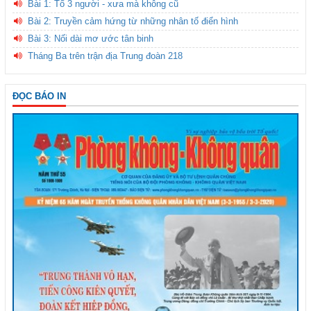
Bài 1: Tổ 3 người - xưa mà không cũ
Bài 2: Truyền cảm hứng từ những nhân tố điển hình
Bài 3: Nối dài mơ ước tân binh
Tháng Ba trên trận địa Trung đoàn 218
ĐỌC BÁO IN