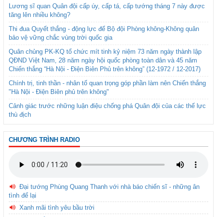
Lương sĩ quan Quân đội cấp úy, cấp tá, cấp tướng tháng 7 này được
tăng lên nhiều không?
Thi đua Quyết thắng - động lực để Bộ đội Phòng không-Không quân
bảo vệ vững chắc vùng trời quốc gia
Quân chủng PK-KQ tổ chức mít tinh kỷ niệm 73 năm ngày thành lập
QĐND Việt Nam, 28 năm ngày hội quốc phòng toàn dân và 45 năm
Chiến thắng “Hà Nội - Điện Biên Phủ trên không” (12-1972 / 12-2017)
Chính trị, tinh thần - nhân tố quan trọng góp phần làm nên Chiến thắng
"Hà Nội - Điện Biên phủ trên không"
Cảnh giác trước những luận điệu chống phá Quân đội của các thế lực
thù địch
CHƯƠNG TRÌNH RADIO
Đại tướng Phùng Quang Thanh với nhà báo chiến sĩ - những ân
tình để lại
Xanh mãi tình yêu bầu trời