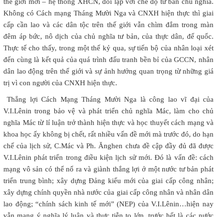
thế giới mới – hệ thống XHCN, đối lập với chế độ tư bản chủ nghĩa.
Không có Cách mạng Tháng Mười Nga và CNXH hiện thực thì giai
cấp cần lao và các dân tộc trên thế giới vẫn chìm đắm trong màn
đêm áp bức, nô dịch của chủ nghĩa tư bản, của thực dân, đế quốc.
Thực tế cho thấy, trong một thế kỷ qua, sự tiến bộ của nhân loại xét
đến cùng là kết quả của quá trình đấu tranh bền bỉ của GCCN, nhân
dân lao động trên thế giới và sự ảnh hưởng quan trọng từ những giá
trị vì con người của CNXH hiện thực.
Thắng lợi Cách Mạng Tháng Mười Nga là công lao vĩ đại của
V.I.Lênin trong bảo vệ và phát triển chủ nghĩa Mác, làm cho chủ
nghĩa Mác từ lí luận trở thành hiện thực và học thuyết cách mạng và
khoa học ấy không bị chết, rất nhiều vấn đề mới mà trước đó, do hạn
chế của lịch sử, C.Mác và Ph. Ănghen chưa đề cập đầy đủ đã được
V.I.Lênin phát triển trong điều kiện lịch sử mới. Đó là vấn đề: cách
mạng vô sản có thể nổ ra và giành thắng lợi ở một nước tư bản phát
triển trung bình; xây dựng Đảng kiểu mới của giai cấp công nhân;
xây dựng chính quyền nhà nước của giai cấp công nhân và nhân dân
lao động; “chính sách kinh tế mới” (NEP) của V.I.Lênin…hiện nay
vẫn mang ý nghĩa lý luận và thực tiễn to lớn, trước hết là các nước