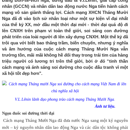
Đảng Bôn-sê-vích Nga, đứng đầu là V.I.Lênin, giai cấp công
nhân (GCCN) và nhân dân lao động nước Nga tiến hành cách
mạng vô sản giành thắng lợi. Cách mạng XHCN Tháng Mười
Nga đã đi vào lịch sử nhân loại như một sự kiện vĩ đại nhất
của thế kỷ XX, mở đầu một thời đại mới - thời đại quá độ đi
lên CNXH trên phạm vi toàn thế giới, soi sáng con đường
phát triển của loài người đi lên xây dựng CNXH. Một thế kỷ đã
trôi qua với biết bao thăng trầm, biến chuyển, nhưng ý nghĩa
và âm hưởng của cuộc cách mạng Tháng Mười Nga vẫn
trường tồn, mãi mãi không hề đổi thay trong trái tim của hàng
triệu người có lương tri trên thế giới, bởi ở đó “tinh thần
cách mạng và ánh sáng soi đường cho cuộc đấu tranh vì một
xã hội tốt đẹp hơn".
V.L.Lênin lãnh đạo phong trào cách mạng Tháng Mười Nga.
Ảnh tư liệu.
Ngọn đuốc soi đường thời đại
Cách mạng Tháng Mười Nga đã đưa nước Nga sang một kỷ nguyên
mới – kỷ nguyên nhân dân lao động Nga và các dân tộc không phải