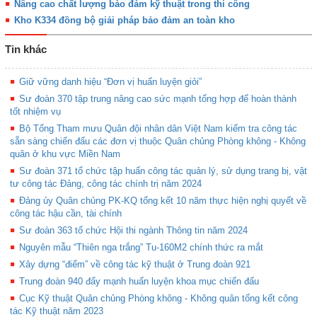
Nâng cao chất lượng bảo đảm kỹ thuật trong thi công
Kho K334 đồng bộ giải pháp bảo đảm an toàn kho
Tin khác
Giữ vững danh hiệu “Đơn vị huấn luyện giỏi”
Sư đoàn 370 tập trung nâng cao sức mạnh tổng hợp để hoàn thành
tốt nhiệm vụ
Bộ Tổng Tham mưu Quân đội nhân dân Việt Nam kiểm tra công tác
sẵn sàng chiến đấu các đơn vị thuộc Quân chủng Phòng không - Không
quân ở khu vực Miền Nam
Sư đoàn 371 tổ chức tập huấn công tác quản lý, sử dụng trang bị, vật
tư công tác Đảng, công tác chính trị năm 2024
Đảng ủy Quân chủng PK-KQ tổng kết 10 năm thực hiện nghị quyết về
công tác hậu cần, tài chính
Sư đoàn 363 tổ chức Hội thi ngành Thông tin năm 2024
Nguyên mẫu “Thiên nga trắng” Tu-160M2 chính thức ra mắt
Xây dựng “điểm” về công tác kỹ thuật ở Trung đoàn 921
Trung đoàn 940 đẩy mạnh huấn luyện khoa mục chiến đấu
Cục Kỹ thuật Quân chủng Phòng không - Không quân tổng kết công
tác Kỹ thuật năm 2023