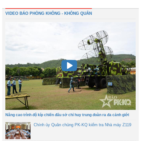
VIDEO BÁO PHÒNG KHÔNG - KHÔNG QUÂN
Nâng cao trình độ kíp chiến đấu sở chỉ huy trung đoàn ra đa cảnh giới
Chính ủy Quân chủng PK-KQ kiểm tra Nhà máy Z119