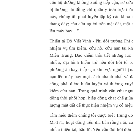
cứu hộ đường không xuống tiếp cận, sơ cứu 
bị thương thì đồng chí quân y trên trực thă
này, chúng tôi phải luyện tập kỹ các khoa
thang dây; cẩu cứu người trên mặt đất, mặt
lên máy bay…”.
Thiếu tá Đỗ Viết Vinh - Phi đội trưởng Phi 
nhiệm vụ tìm kiếm, cứu hộ, cứu nạn tại khu
Miền Trung. Đặc điểm thời tiết những lú
nhiều, địa hình hiểm trở nên đòi hỏi tổ b
phương án bay, tiếp cận khu vực người bị nạ
nạn lên máy bay một cách nhanh nhất và đả
công phải được huấn luyện và thường xuyê
kiếm cứu nạn. Trong quá trình cẩu cứu người
đồng thời phối hợp, hiệp đồng chặt chẽ giữa
lượng mặt đất để thực hiện nhiệm vụ có hiệu
Tìm hiểu thêm chúng tôi được biết Trung đo
Mi-171, hoạt động trên địa bàn rừng núi, ca
nhiều thiên tai, bão lũ. Yêu cầu đòi hỏi đơ