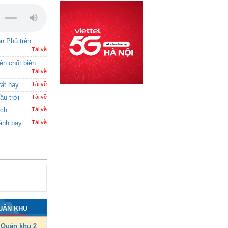
ên Phủ trên
Tải về
rên chốt biên
Tải về
rất hay
Tải về
ầu trời
Tải về
ích
Tải về
ánh bay
Tải về
UÂN KHU
Quân khu 2