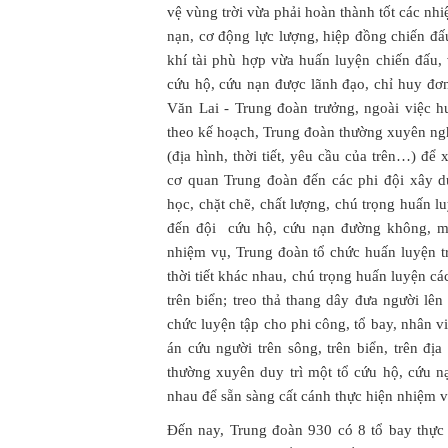
vệ vùng trời vừa phải hoàn thành tốt các nh
nạn, cơ động lực lượng, hiệp đồng chiến đấu
khí tài phù hợp vừa huấn luyện chiến đấu,
cứu hộ, cứu nạn được lãnh đạo, chỉ huy đơ
Văn Lai - Trung đoàn trưởng, ngoài việc h
theo kế hoạch, Trung đoàn thường xuyên ngh
(địa hình, thời tiết, yêu cầu của trên…) đ
cơ quan Trung đoàn đến các phi đội xây 
học, chặt chẽ, chất lượng, chú trọng huấn lu
đến đội cứu hộ, cứu nạn đường không, mặ
nhiệm vụ, Trung đoàn tổ chức huấn luyện tr
thời tiết khác nhau, chú trọng huấn luyện cá
trên biển; treo thả thang dây đưa người lên
chức luyện tập cho phi công, tổ bay, nhân v
án cứu người trên sông, trên biển, trên địa
thường xuyên duy trì một tổ cứu hộ, cứu n
nhau để sẵn sàng cất cánh thực hiện nhiệm vụ
Đến nay, Trung đoàn 930 có 8 tổ bay thực