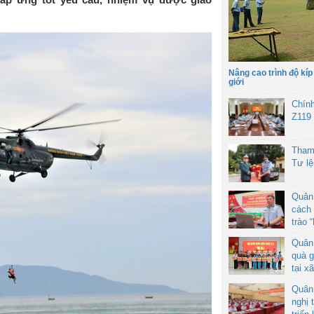
Nâng cao trình độ kíp
giới
Chín
Z119
Tham
Tư l
Quân
cách 
trào 
Quân
quà g
tại x
Quân
nghị 