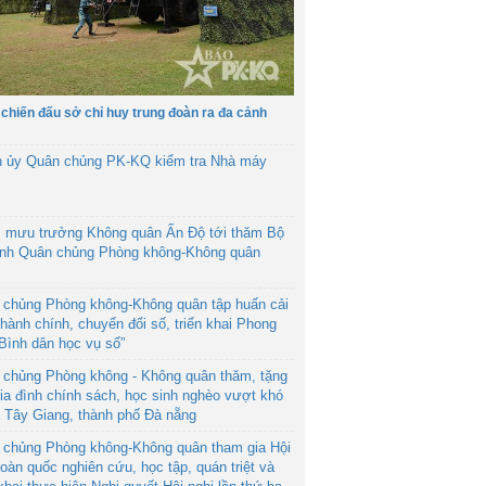
 chiến đấu sở chỉ huy trung đoàn ra đa cảnh
h ủy Quân chủng PK-KQ kiểm tra Nhà máy
 mưu trưởng Không quân Ấn Độ tới thăm Bộ
ệnh Quân chủng Phòng không-Không quân
 chủng Phòng không-Không quân tập huấn cải
hành chính, chuyển đổi số, triển khai Phong
“Bình dân học vụ số”
 chủng Phòng không - Không quân thăm, tặng
ia đình chính sách, học sinh nghèo vượt khó
ã Tây Giang, thành phố Đà nẵng
 chủng Phòng không-Không quân tham gia Hội
toàn quốc nghiên cứu, học tập, quán triệt và