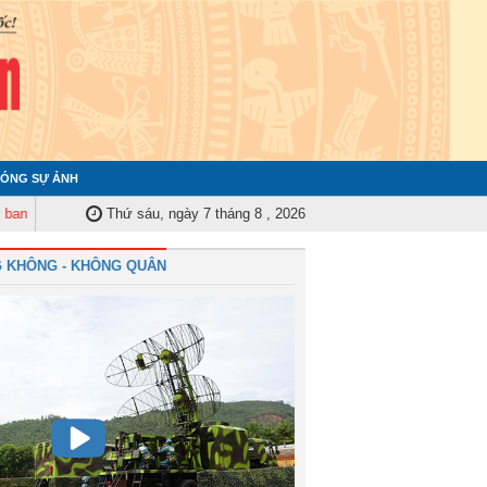
ÓNG SỰ ẢNH
ểm tra Quân ủy Trung ương tập huấn nghiệp vụ công tác kiểm tra, giám sát
Thứ sáu, ngày 7 tháng 8 , 2026
 KHÔNG - KHÔNG QUÂN