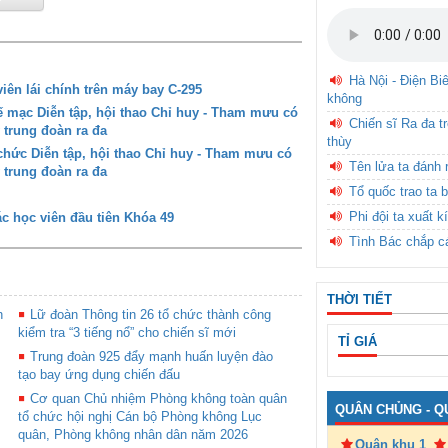
Hà Nội - Điện Bi
iên lái chính trên máy bay C-295
không
mạc Diễn tập, hội thao Chỉ huy - Tham mưu có
Chiến sĩ Ra đa t
 trung đoàn ra đa
thùy
ức Diễn tập, hội thao Chỉ huy - Tham mưu có
Tên lửa ta đánh 
 trung đoàn ra đa
Tổ quốc trao ta b
Phi đội ta xuất k
c học viên đầu tiên Khóa 49
Tình Bác chắp c
THỜI TIẾT
h
Lữ đoàn Thông tin 26 tổ chức thành công
kiểm tra “3 tiếng nổ” cho chiến sĩ mới
TỈ GIÁ
Trung đoàn 925 đẩy mạnh huấn luyện đào
tạo bay ứng dụng chiến đấu
Cơ quan Chủ nhiệm Phòng không toàn quân
QUÂN CHỦNG - Q
tổ chức hội nghị Cán bộ Phòng không Lục
quân, Phòng không nhân dân năm 2026
Quân khu 1