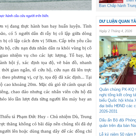
triển
Ban Chấp hành Trun
hực hành cẩu cứu người trên biển.
DƯ LUẬN QUAN T
ơn vị đang thực hành ban bay huấn luyện. Tình
Ngày 2 Tháng 4, 2026
ão, có 5 người dân đi rẫy bị cô lập giữa dòng
dân bị cô lập cách đơn vị 50km. Cấp trên yêu cầu
ứu hộ, cứu nạn đưa nhân dân ra khỏi vùng bị cô
 giao nhiệm vụ cho các lực lượng. Tổ bay, lực
ành hội ý, xác định tọa độ, vẽ bản đồ, nhanh
 thời gian ngắn, tổ cứu hộ, cứu nạn đã lên trực
theo phương vị, cự ly, tọa độ đã xác định... Tại
 độ cao khoảng 20m. Mặc dù gió từ cánh quạt rất
Quân chủng PK-KQ t
iêng, chao đảo nhưng các nhân viên cứu hộ đã
nghị tổng kết công t
khéo léo lần lượt đưa từng người lên máy bay an
biểu Quốc hội khóa 
đại biểu HĐND các 
2026-2031
n, Thiếu tá Phạm Đức Huy - Chủ nhiệm Dù, Trung
Dấu ấn Bộ đội Phòn
trực thăng không có bãi đáp nên chúng tôi đã dự
quân trên địa bàn N
 người lên hoặc dùng thang dây để các đồng chí
Lễ kỷ niệm 50 năm N