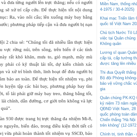
và đưa từng người lên trực thăng; nếu có người
Miền Nam, thống nhấ
4-1975 / 30-4-2025)
ng sẽ xử trí cấp cứu. Để thực hiện tốt nội dung
 mục: Ra, vào nôi cẩu; lên xuống máy bay bằng
Khai mạc Triển lãm
quốc tế Việt Nam 20
 nước; phương pháp tiếp cận và đưa người bị nạn
Chủ tịch Nước Tô L
việc tại Quân chủng
đội 2 chia sẻ: “Chúng tôi đã nhiều lần thực hiện
Không quân
 vực rừng núi, trên sông, trên biển ở các tỉnh
Lương sĩ quan Quân 
c này rất khó khăn, mưa to, gió mạnh, mây mù
cấp tá, cấp tướng t
được tăng lên nhiều
ay phải có kỹ thuật lái tốt, dự kiến chính xác
n và xử trí bình tĩnh, linh hoạt để đưa người bị
Thi đua Quyết thắng 
Bộ đội Phòng không
m bảo an toàn. Để thực hiện tốt nhiệm vụ, phi
bảo vệ vững chắc vù
n luyện tập các bài bay, phương pháp bay tìm
gia
, tổ lái phải giữ máy bay treo, thăng bằng tốt,
Quân chủng PK-KQ t
 lái chính, dẫn đường, cơ giới trên không và lực
kỷ niệm 73 năm ngày
 quả”.
QĐND Việt Nam, 28 
quốc phòng toàn dâ
àn 930 được trang bị trực thăng đa nhiệm Mi-8,
Chiến thắng “Hà Nội 
trên không” (12-1972
o nguyên, biển đảo, trong điều kiện thời tiết có
n vị vừa phải hoàn thành tốt nhiệm vụ SSCĐ, bảo
Chính trị, tinh thần 