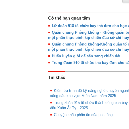
Có thể bạn quan tâm
Lữ đoàn 918 tổ chức bay thả đơn cho học v
Quân chủng Phòng không - Không quân bế 
một phần thực binh kíp chiến đấu sở chỉ huy
Quân chủng Phòng không-Không quân tổ ch
một phần thực binh kíp chiến đấu sở chỉ huy
Huấn luyện giỏi để sẵn sàng chiến đấu
Trung đoàn 910 tổ chức thả bay đơn cho cá
Tin khác
Kiểm tra trình độ kỹ năng nghề chuyên ngàn
xăng dầu khu vực Miền Nam năm 2025
Trung đoàn 915 tổ chức thành công ban bay
đầu Xuân Ất Tỵ - 2025
Chuyện khẩu phần ăn của phi công