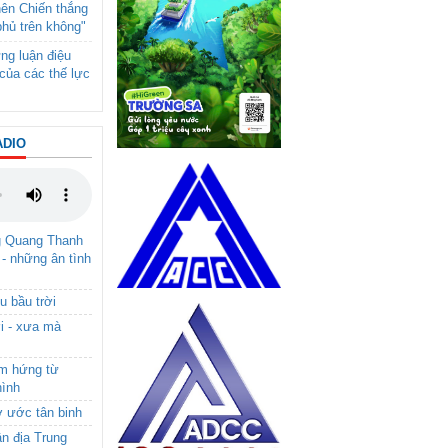
nên Chiến thắng
phủ trên không"
ng luận điệu
của các thế lực
ADIO
g Quang Thanh
 - những ân tình
u bầu trời
i - xưa mà
ảm hứng từ
hình
ơ ước tân binh
ận địa Trung