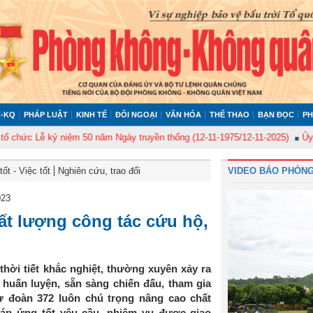
-KQ
PHÁP LUẬT
KINH TẾ
ĐỐI NGOẠI
VĂN HÓA
THỂ THAO
BẠN ĐỌC
PH
 Lễ kỷ niệm 50 năm Ngày truyền thống (12-11-1975/12-11-2025)
Ủy ban Ki
ốt - Việc tốt
Nghiên cứu, trao đổi
VIDEO BÁO PHÒNG
023
ất lượng công tác cứu hộ,
hời tiết khắc nghiệt, thường xuyên xảy ra
ụ huấn luyện, sẵn sàng chiến đấu, tham gia
ư đoàn 372 luôn chú trọng nâng cao chất
áp ứng tốt yêu cầu, nhiệm vụ được giao