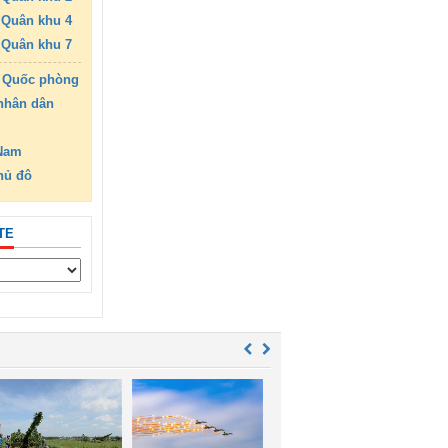
Quân khu 4
Quân khu 7
 Quốc phòng
nhân dân
 Nam
hủ đô
TE