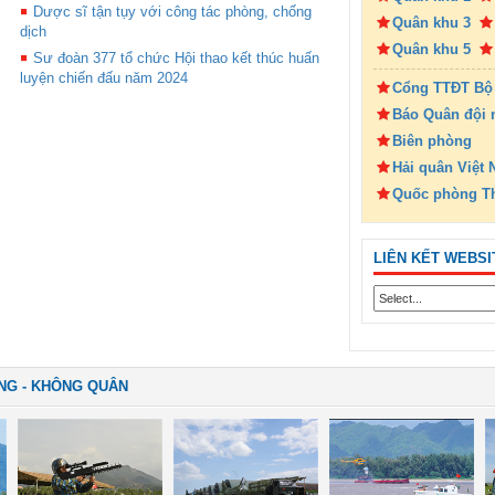
Dược sĩ tận tụy với công tác phòng, chống
Quân khu 3
dịch
Quân khu 5
Sư đoàn 377 tổ chức Hội thao kết thúc huấn
luyện chiến đấu năm 2024
Cổng TTĐT Bộ
Báo Quân đội 
Biên phòng
Hải quân Việt
Quốc phòng T
LIÊN KẾT WEBSI
NG - KHÔNG QUÂN