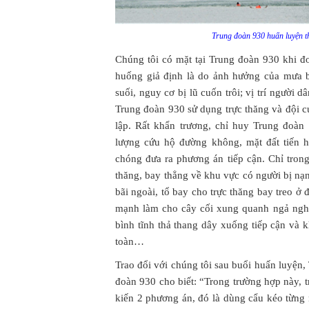
Trung đoàn 930 huấn luyện t
Chúng tôi có mặt tại Trung đoàn 930 khi đ
huống giả định là do ảnh hưởng của mưa b
suối, nguy cơ bị lũ cuốn trôi; vị trí người 
Trung đoàn 930 sử dụng trực thăng và đội c
lập. Rất khẩn trương, chỉ huy Trung đoàn
lượng cứu hộ đường không, mặt đất tiến h
chóng đưa ra phương án tiếp cận. Chỉ trong
thăng, bay thẳng về khu vực có người bị nạn 
bãi ngoài, tổ bay cho trực thăng bay treo ở
mạnh làm cho cây cối xung quanh ngả ngh
bình tĩnh thả thang dây xuống tiếp cận và 
toàn…
Trao đổi với chúng tôi sau buổi huấn luyệ
đoàn 930 cho biết: “Trong trường hợp này, 
kiến 2 phương án, đó là dùng cẩu kéo từng