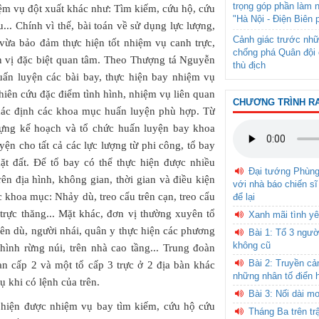
trọng góp phần làm 
iệm vụ đột xuất khác như: Tìm kiếm, cứu hộ, cứu
"Hà Nội - Điện Biên 
... Chính vì thế, bài toán về sử dụng lực lượng,
Cảnh giác trước nhữ
 vừa bảo đảm thực hiện tốt nhiệm vụ canh trực,
chống phá Quân đội 
n vị đặc biệt quan tâm. Theo Thượng tá Nguyễn
thù địch
uấn luyện các bài bay, thực hiện bay nhiệm vụ
iên cứu đặc điểm tình hình, nhiệm vụ liên quan
CHƯƠNG TRÌNH R
ể xác định các khoa mục huấn luyện phù hợp. Từ
dựng kế hoạch và tổ chức huấn luyện bay khoa
yện cho tất cả các lực lượng từ phi công, tổ bay
t đất. Để tổ bay có thể thực hiện được nhiều
Đại tướng Phùn
ên địa hình, không gian, thời gian và điều kiện
với nhà báo chiến sĩ
c khoa mục: Nhảy dù, treo cẩu trên cạn, treo cẩu
để lại
 trực thăng... Mặt khác, đơn vị thường xuyên tổ
Xanh mãi tình yê
iên dù, người nhái, quân y thực hiện các phương
Bài 1: Tổ 3 ngườ
không cũ
 hình rừng núi, trên nhà cao tầng... Trung đoàn
Bài 2: Truyền c
ạn cấp 2 và một tổ cấp 3 trực ở 2 địa bàn khác
những nhân tố điển 
 khi có lệnh của trên.
Bài 3: Nối dài m
 hiện được nhiệm vụ bay tìm kiếm, cứu hộ cứu
Tháng Ba trên tr