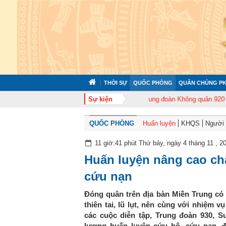
THỜI SỰ
QUỐC PHÒNG
QUÂN CHỦNG PK
72 tổ chức tập huấn cán bộ năm 2026
Sự kiện
Trung đoàn Không quân 920 tổ chức
QUỐC PHÒNG
Huấn luyện
KHQS
Người t
11 giờ:41 phút Thứ bảy, ngày 4 tháng 11 , 2
Huấn luyện nâng cao ch
cứu nạn
Đóng quân trên địa bàn Miền Trung có t
thiên tai, lũ lụt, nên cùng với nhiệm v
các cuộc diễn tập, Trung đoàn 930, S
lượng huấn luyện cứu hộ, cứu nạn, đ