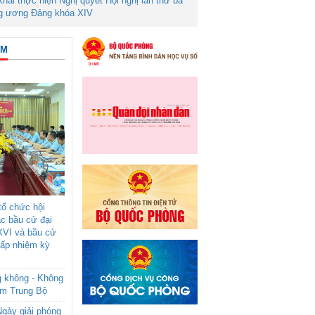
 khai thực hiện Nghị quyết Hội nghị lần thứ ba
g ương Đảng khóa XIV
ÂM
ổ chức hội
ác bầu cử đại
XVI và bầu cử
cấp nhiệm kỳ
g không - Không
am Trung Bộ
gày giải phóng