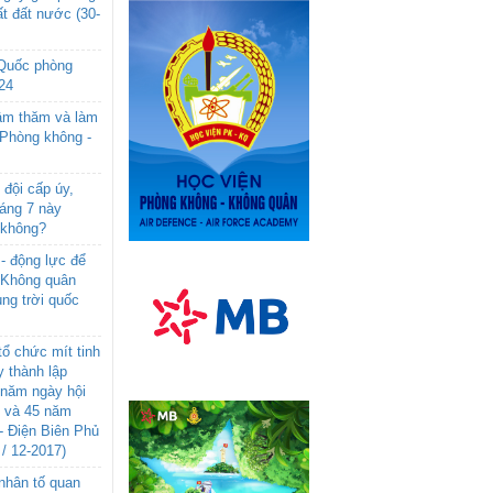
t đất nước (30-
 Quốc phòng
24
âm thăm và làm
 Phòng không -
đội cấp úy,
háng 7 này
 không?
- động lực để
-Không quân
ng trời quốc
ổ chức mít tinh
 thành lập
năm ngày hội
n và 45 năm
- Điện Biên Phủ
 / 12-2017)
- nhân tố quan