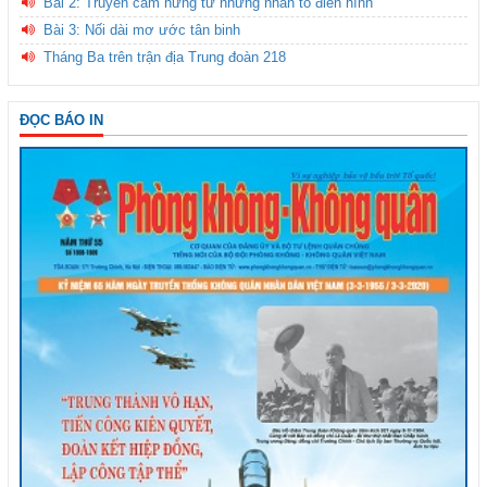
Bài 2: Truyền cảm hứng từ những nhân tố điển hình
Bài 3: Nối dài mơ ước tân binh
Tháng Ba trên trận địa Trung đoàn 218
ĐỌC BÁO IN