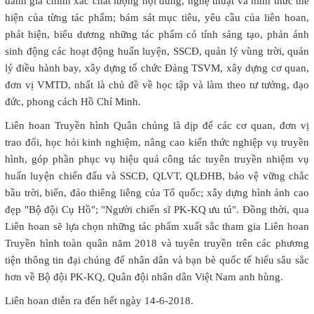
đánh giá chính xác chất lượng nội dung, nghệ thuật và hình thức thể
hiện của từng tác phẩm; bám sát mục tiêu, yêu cầu của liên hoan,
phát hiện, biểu dương những tác phẩm có tính sáng tạo, phản ánh
sinh động các hoạt động huấn luyện, SSCĐ, quản lý vùng trời, quản
lý điều hành bay, xây dựng tổ chức Đảng TSVM, xây dựng cơ quan,
đơn vị VMTD, nhất là chủ đề về học tập và làm theo tư tưởng, đạo
đức, phong cách Hồ Chí Minh.
Liên hoan Truyền hình Quân chủng là dịp để các cơ quan, đơn vị
trao đổi, học hỏi kinh nghiệm, nâng cao kiến thức nghiệp vụ truyền
hình, góp phần phục vụ hiệu quả công tác tuyên truyền nhiệm vụ
huấn luyện chiến đấu và SSCĐ, QLVT, QLĐHB, bảo vệ vững chắc
bầu trời, biển, đảo thiêng liêng của Tổ quốc; xây dựng hình ảnh cao
đẹp "Bộ đội Cụ Hồ"; "Người chiến sĩ PK-KQ ưu tú".
Đồng thời, qua
Liên hoan sẽ lựa chọn những tác phẩm xuất sắc tham gia Liên hoan
Truyền hình toàn quân năm 2018 và tuyên truyền trên các phương
tiện thông tin đại chúng để nhân dân và bạn bè quốc tế hiểu sâu sắc
hơn về Bộ đội PK-KQ, Quân đội nhân dân Việt Nam anh hùng.
Liên hoan diễn ra đến hết ngày 14-6-2018.