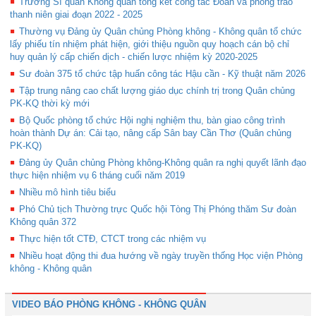
Trường Sĩ quan Không quân tổng kết công tác Đoàn và phong trào
thanh niên giai đoạn 2022 - 2025
Thường vụ Đảng ủy Quân chủng Phòng không - Không quân tổ chức
lấy phiếu tín nhiệm phát hiện, giới thiệu nguồn quy hoạch cán bộ chỉ
huy quản lý cấp chiến dịch - chiến lược nhiệm kỳ 2020-2025
Sư đoàn 375 tổ chức tập huấn công tác Hậu cần - Kỹ thuật năm 2026
Tập trung nâng cao chất lượng giáo dục chính trị trong Quân chủng
PK-KQ thời kỳ mới
Bộ Quốc phòng tổ chức Hội nghị nghiệm thu, bàn giao công trình
hoàn thành Dự án: Cải tạo, nâng cấp Sân bay Cần Thơ (Quân chủng
PK-KQ)
Đảng ủy Quân chủng Phòng không-Không quân ra nghị quyết lãnh đạo
thực hiện nhiệm vụ 6 tháng cuối năm 2019
Nhiều mô hình tiêu biểu
Phó Chủ tịch Thường trực Quốc hội Tòng Thị Phóng thăm Sư đoàn
Không quân 372
Thực hiện tốt CTĐ, CTCT trong các nhiệm vụ
Nhiều hoạt động thi đua hướng về ngày truyền thống Học viện Phòng
không - Không quân
VIDEO BÁO PHÒNG KHÔNG - KHÔNG QUÂN