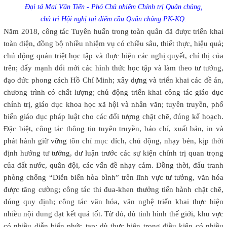
Đại tá Mai Văn Tiến - Phó Chủ nhiệm Chính trị Quân chủng,
chủ trì Hội nghị tại điểm cầu Quân chủng PK-KQ.
Năm 2018, công tác Tuyên huấn trong toàn quân đã được triển khai
toàn diện, đồng bộ nhiều nhiệm vụ có chiều sâu, thiết thực, hiệu quả;
chủ động quán triệt học tập và thực hiện các nghị quyết, chỉ thị của
trên; đẩy mạnh đổi mới các hình thức học tập và làm theo tư tưởng,
đạo đức phong cách Hồ Chí Minh; xây dựng và triển khai các đề án,
chương trình có chất lượng; chủ động triển khai công tác giáo dục
chính trị, giáo dục khoa học xã hội và nhân văn; tuyên truyền, phổ
biến giáo dục pháp luật cho các đối tượng chặt chẽ, đúng kế hoạch.
Đặc biệt, công tác thông tin tuyên truyền, báo chí, xuất bản, in và
phát hành giữ vững tôn chỉ mục đích, chủ động, nhạy bén, kịp thời
định hướng tư tưởng, dư luận trước các sự kiện chính trị quan trọng
của đất nước, quân đội, các vấn đề nhạy cảm. Đồng thời, đấu tranh
phòng chống “Diễn biến hòa bình” trên lĩnh vực tư tưởng, văn hóa
được tăng cường; công tác thi đua-khen thưởng tiến hành chặt chẽ,
đúng quy định; công tác văn hóa, văn nghệ triển khai thực hiện
nhiều nội dung đạt kết quả tốt. Từ đó, dù tình hình thế giới, khu vực
có nhiều diễn biến phức tạp; dù thực hiện trong điều kiện có nhiều