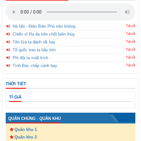
Hà Nội - Điện Biên Phủ trên không
Tải về
Chiến sĩ Ra đa trên chốt biên thùy
Tải về
Tên lửa ta đánh rất hay
Tải về
Tổ quốc trao ta bầu trời
Tải về
Phi đội ta xuất kích
Tải về
Tình Bác chắp cánh bay
Tải về
THỜI TIẾT
TỈ GIÁ
QUÂN CHỦNG - QUÂN KHU
Quân khu 1
Quân khu 2