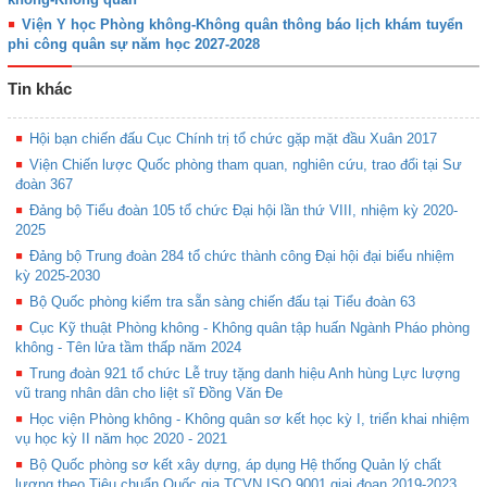
Viện Y học Phòng không-Không quân thông báo lịch khám tuyển
phi công quân sự năm học 2027-2028
Tin khác
Hội bạn chiến đấu Cục Chính trị tổ chức gặp mặt đầu Xuân 2017
Viện Chiến lược Quốc phòng tham quan, nghiên cứu, trao đổi tại Sư
đoàn 367
Đảng bộ Tiểu đoàn 105 tổ chức Đại hội lần thứ VIII, nhiệm kỳ 2020-
2025
Đảng bộ Trung đoàn 284 tổ chức thành công Đại hội đại biểu nhiệm
kỳ 2025-2030
Bộ Quốc phòng kiểm tra sẵn sàng chiến đấu tại Tiểu đoàn 63
Cục Kỹ thuật Phòng không - Không quân tập huấn Ngành Pháo phòng
không - Tên lửa tầm thấp năm 2024
Trung đoàn 921 tổ chức Lễ truy tặng danh hiệu Anh hùng Lực lượng
vũ trang nhân dân cho liệt sĩ Đồng Văn Đe
Học viện Phòng không - Không quân sơ kết học kỳ I, triển khai nhiệm
vụ học kỳ II năm học 2020 - 2021
Bộ Quốc phòng sơ kết xây dựng, áp dụng Hệ thống Quản lý chất
lượng theo Tiêu chuẩn Quốc gia TCVN ISO 9001 giai đoạn 2019-2023