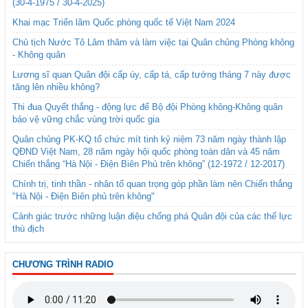
(30-4-1975 / 30-4-2025)
Khai mạc Triển lãm Quốc phòng quốc tế Việt Nam 2024
Chủ tịch Nước Tô Lâm thăm và làm việc tại Quân chủng Phòng không
- Không quân
Lương sĩ quan Quân đội cấp úy, cấp tá, cấp tướng tháng 7 này được
tăng lên nhiều không?
Thi đua Quyết thắng - động lực để Bộ đội Phòng không-Không quân
bảo vệ vững chắc vùng trời quốc gia
Quân chủng PK-KQ tổ chức mít tinh kỷ niệm 73 năm ngày thành lập
QĐND Việt Nam, 28 năm ngày hội quốc phòng toàn dân và 45 năm
Chiến thắng “Hà Nội - Điện Biên Phủ trên không” (12-1972 / 12-2017)
Chính trị, tinh thần - nhân tố quan trọng góp phần làm nên Chiến thắng
"Hà Nội - Điện Biên phủ trên không"
Cảnh giác trước những luận điệu chống phá Quân đội của các thế lực
thù địch
CHƯƠNG TRÌNH RADIO