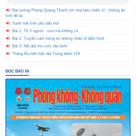
Đại tướng Phùng Quang Thanh với nhà báo chiến sĩ - những ân
tình để lại
Xanh mãi tình yêu bầu trời
Bài 1: Tổ 3 người - xưa mà không cũ
Bài 2: Truyền cảm hứng từ những nhân tố điển hình
Bài 3: Nối dài mơ ước tân binh
Tháng Ba trên trận địa Trung đoàn 218
ĐỌC BÁO IN