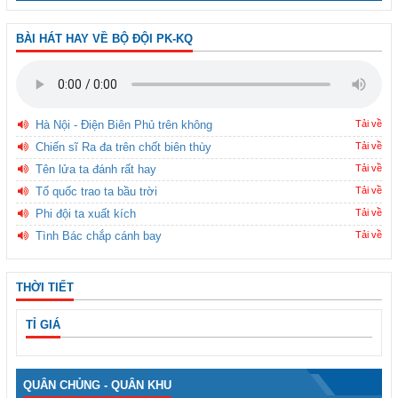
BÀI HÁT HAY VỀ BỘ ĐỘI PK-KQ
Hà Nội - Điện Biên Phủ trên không
Tải về
Chiến sĩ Ra đa trên chốt biên thùy
Tải về
Tên lửa ta đánh rất hay
Tải về
Tổ quốc trao ta bầu trời
Tải về
Phi đội ta xuất kích
Tải về
Tình Bác chắp cánh bay
Tải về
THỜI TIẾT
TỈ GIÁ
QUÂN CHỦNG - QUÂN KHU