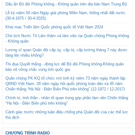
Dấu ấn Bộ đội Phòng không - Không quân trên địa bàn Nam Trung Bộ
Lễ kỷ niệm 50 năm Ngày giải phóng Miền Nam, thống nhất đất nước
(30-4-1975 / 30-4-2025)
Khai mạc Triển lãm Quốc phòng quốc tế Việt Nam 2024
Chủ tịch Nước Tô Lâm thăm và làm việc tại Quân chủng Phòng không
- Không quân
Lương sĩ quan Quân đội cấp úy, cấp tá, cấp tướng tháng 7 này được
tăng lên nhiều không?
Thi đua Quyết thắng - động lực để Bộ đội Phòng không-Không quân
bảo vệ vững chắc vùng trời quốc gia
Quân chủng PK-KQ tổ chức mít tinh kỷ niệm 73 năm ngày thành lập
QĐND Việt Nam, 28 năm ngày hội quốc phòng toàn dân và 45 năm
Chiến thắng “Hà Nội - Điện Biên Phủ trên không” (12-1972 / 12-2017)
Chính trị, tinh thần - nhân tố quan trọng góp phần làm nên Chiến thắng
"Hà Nội - Điện Biên phủ trên không"
Cảnh giác trước những luận điệu chống phá Quân đội của các thế lực
thù địch
CHƯƠNG TRÌNH RADIO