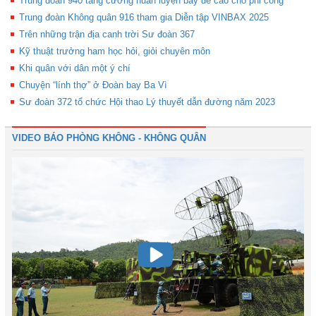
Trung đoàn 940 tăng cường huấn luyện bay đề cao cho phi công
Trung đoàn Không quân 916 tham gia Diễn tập VINBAX 2025
Trên những trận địa canh trời Sư đoàn 367
Kỹ thuật trưởng ham học hỏi, giỏi chuyên môn
Khi quân với dân một ý chí
Chuyện “lính thợ” ở Đoàn bay Ba Vì
Sư đoàn 372 tổ chức Hội thao Lý thuyết dẫn đường năm 2023
VIDEO BÁO PHÒNG KHÔNG - KHÔNG QUÂN