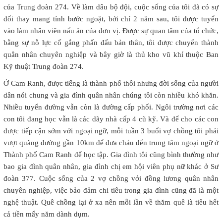
của Trung đoàn 274. Về làm dâu bộ đội, cuộc sống của tôi đã có sự
đổi thay mang tính bước ngoặt, bởi chỉ 2 năm sau, tôi được tuyển
vào làm nhân viên nấu ăn của đơn vị. Được sự quan tâm của tổ chức,
bằng sự nỗ lực cố gắng phấn đấu bản thân, tôi được chuyển thành
quân nhân chuyên nghiệp và bây giờ là thủ kho vũ khí thuộc Ban
Kỹ thuật Trung đoàn 274.
Ở Cam Ranh, được tiếng là thành phố thôi nhưng đời sống của người
dân nói chung và gia đình quân nhân chúng tôi còn nhiều khó khăn.
Nhiều tuyến đường vẫn còn là đường cấp phối. Ngôi trường nơi các
con tôi đang học vẫn là các dãy nhà cấp 4 cũ kỹ. Và để cho các con
được tiếp cận sớm với ngoại ngữ, mỗi tuần 3 buổi vợ chồng tôi phải
vượt quãng đường gần 10km để đưa cháu đến trung tâm ngoại ngữ ở
Thành phố Cam Ranh để học tập. Gia đình tôi cũng bình thường như
bao gia đình quân nhân, gia đình chị em hội viên phụ nữ khác ở Sư
đoàn 377. Cuộc sống của 2 vợ chồng với đồng lương quân nhân
chuyên nghiệp, việc bảo đảm chi tiêu trong gia đình cũng đã là một
nghệ thuật. Quê chồng lại ở xa nên mỗi lần về thăm quê là tiêu hết
cả tiền mấy năm dành dụm.