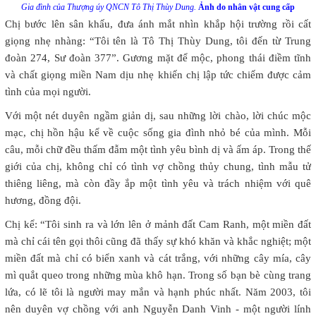
Gia đình của Thượng úy QNCN Tô Thị Thùy Dung.
Ảnh do nhân vật cung cấp
Chị bước lên sân khấu, đưa ánh mắt nhìn khắp hội trường rồi cất
giọng nhẹ nhàng: “Tôi tên là Tô Thị Thùy Dung, tôi đến từ Trung
đoàn 274, Sư đoàn 377”. Gương mặt để mộc, phong thái điềm tĩnh
và chất giọng miền Nam dịu nhẹ khiến chị lập tức chiếm được cảm
tình của mọi người.
Với một nét duyên ngầm giản dị, sau những lời chào, lời chúc mộc
mạc, chị hồn hậu kể về cuộc sống gia đình nhỏ bé của mình. Mỗi
câu, mỗi chữ đều thấm đẫm một tình yêu bình dị và ấm áp. Trong thế
giới của chị, không chỉ có tình vợ chồng thủy chung, tình mẫu tử
thiêng liêng, mà còn đầy ắp một tình yêu và trách nhiệm với quê
hương, đồng đội.
Chị kể: “Tôi sinh ra và lớn lên ở mảnh đất Cam Ranh, một miền đất
mà chỉ cái tên gọi thôi cũng đã thấy sự khó khăn và khắc nghiệt; một
miền đất mà chỉ có biển xanh và cát trắng, với những cây mía, cây
mì quắt queo trong những mùa khô hạn. Trong số bạn bè cùng trang
lứa, có lẽ tôi là người may mắn và hạnh phúc nhất. Năm 2003, tôi
nên duyên vợ chồng với anh Nguyễn Danh Vinh - một người lính