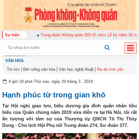
n bộ năm 2026
Sự kiện
Trung đoàn Không quân 920 tổ chức Lễ kỷ niệm 50 năm Ngà
VĂN HÓA
Tin tức
Đời sống văn hóa
Văn học nghệ thuật
Ra đa tình yêu
9 giờ:18 phút Thứ sáu, ngày 29 tháng 3 , 2019
Hạnh phúc từ trong gian khó
Tại Hội nghị giao lưu, biểu dương gia đình quân nhân tiêu
biểu của Quân chủng năm 2019 vừa diễn ra tại Hà Nội, tôi rất
ấn tượng với tâm sự của Thượng úy QNCN Tô Thị Thùy
Dung - Chủ tịch Hội Phụ nữ Trung đoàn 274, Sư đoàn 377.