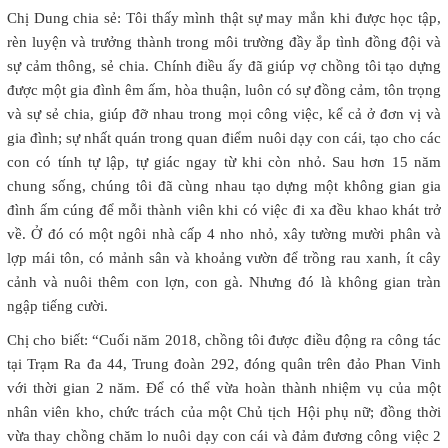
Chị Dung chia sẻ: Tôi thấy mình thật sự may mắn khi được học tập,
rèn luyện và trưởng thành trong môi trường đầy ắp tình đồng đội và
sự cảm thông, sẻ chia. Chính điều ấy đã giúp vợ chồng tôi tạo dựng
được một gia đình êm ấm, hòa thuận, luôn có sự đồng cảm, tôn trọng
và sự sẻ chia, giúp đỡ nhau trong mọi công việc, kể cả ở đơn vị và
gia đình; sự nhất quán trong quan điểm nuôi dạy con cái, tạo cho các
con có tính tự lập, tự giác ngay từ khi còn nhỏ. Sau hơn 15 năm
chung sống, chúng tôi đã cùng nhau tạo dựng một không gian gia
đình ấm cúng để mỗi thành viên khi có việc đi xa đều khao khát trở
về. Ở đó có một ngôi nhà cấp 4 nho nhỏ, xây tường mười phân và
lợp mái tôn, có mảnh sân và khoảng vườn để trồng rau xanh, ít cây
cảnh và nuôi thêm con lợn, con gà. Nhưng đó là không gian tràn
ngập tiếng cười.
Chị cho biết: “Cuối năm 2018, chồng tôi được điều động ra công tác
tại Trạm Ra đa 44, Trung đoàn 292, đóng quân trên đảo Phan Vinh
với thời gian 2 năm. Để có thể vừa hoàn thành nhiệm vụ của một
nhân viên kho, chức trách của một Chủ tịch Hội phụ nữ; đồng thời
vừa thay chồng chăm lo nuôi dạy con cái và đảm đương công việc 2