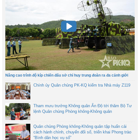
Nâng cao trình độ kíp chiến đấu sở chỉ huy trung đoàn ra đa cảnh giới
Chính ủy Quân chủng PK-KQ kiểm tra Nhà máy Z119
Tham mưu trưởng Không quân Ấn Độ tới thăm Bộ Tư
lệnh Quân chủng Phòng không-Không quân
Quân chủng Phòng không-Không quân tập huấn cải
cách hành chính, chuyển đổi số, triển khai Phong trào
“Bình dân học vụ số”