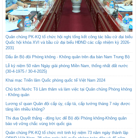
Quân chủng PK-KQ tổ chức hội nghị tổng kết công tác bầu cử đại biểu
Quốc hội khóa XVI và bầu cử đại biểu HĐND các cấp nhiệm kỳ 2026-
2031
Dấu ấn Bộ đội Phòng không - Không quân trên địa bàn Nam Trung Bộ
Lễ kỷ niệm 50 năm Ngày giải phóng Miền Nam, thống nhất đất nước
(30-4-1975 / 30-4-2025)
Khai mạc Triển lãm Quốc phòng quốc tế Việt Nam 2024
Chủ tịch Nước Tô Lâm thăm và làm việc tại Quân chủng Phòng không
- Không quân
Lương sĩ quan Quân đội cấp úy, cấp tá, cấp tướng tháng 7 này được
tăng lên nhiều không?
Thi đua Quyết thắng - động lực để Bộ đội Phòng không-Không quân
bảo vệ vững chắc vùng trời quốc gia
Quân chủng PK-KQ tổ chức mít tinh kỷ niệm 73 năm ngày thành lập