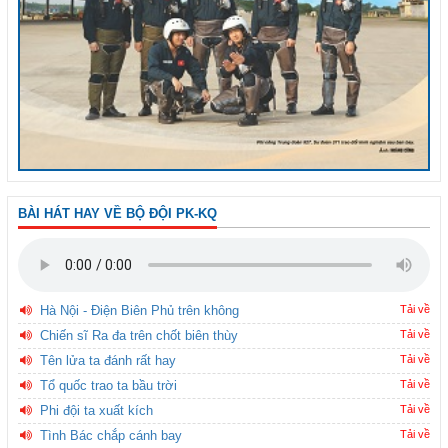
BÀI HÁT HAY VỀ BỘ ĐỘI PK-KQ
Hà Nội - Điện Biên Phủ trên không
Tải về
Chiến sĩ Ra đa trên chốt biên thùy
Tải về
Tên lửa ta đánh rất hay
Tải về
Tổ quốc trao ta bầu trời
Tải về
Phi đội ta xuất kích
Tải về
Tình Bác chắp cánh bay
Tải về