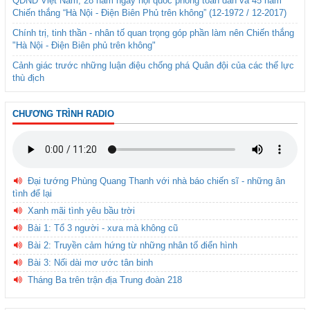
QĐND Việt Nam, 28 năm ngày hội quốc phòng toàn dân và 45 năm
Chiến thắng “Hà Nội - Điện Biên Phủ trên không” (12-1972 / 12-2017)
Chính trị, tinh thần - nhân tố quan trọng góp phần làm nên Chiến thắng
"Hà Nội - Điện Biên phủ trên không"
Cảnh giác trước những luận điệu chống phá Quân đội của các thế lực
thù địch
CHƯƠNG TRÌNH RADIO
Đại tướng Phùng Quang Thanh với nhà báo chiến sĩ - những ân
tình để lại
Xanh mãi tình yêu bầu trời
Bài 1: Tổ 3 người - xưa mà không cũ
Bài 2: Truyền cảm hứng từ những nhân tố điển hình
Bài 3: Nối dài mơ ước tân binh
Tháng Ba trên trận địa Trung đoàn 218