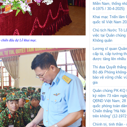
Miền Nam, thống nhấ
4-1975 / 30-4-2025)
Khai mạc Triển lãm
quốc tế Việt Nam 20
Chủ tịch Nước Tô L
việc tại Quân chủng
p chiến đấu dự Lễ khai mạc.
Không quân
Lương sĩ quan Quân 
cấp tá, cấp tướng t
được tăng lên nhiều
Thi đua Quyết thắng 
Bộ đội Phòng không
bảo vệ vững chắc vù
gia
Quân chủng PK-KQ t
kỷ niệm 73 năm ngày
QĐND Việt Nam, 28 
quốc phòng toàn dâ
Chiến thắng “Hà Nội 
trên không” (12-1972
Chính trị, tinh thần 