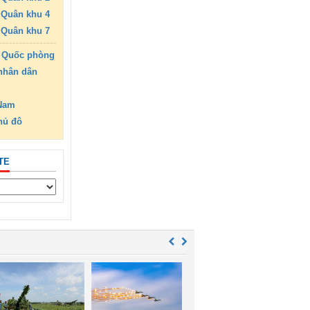
Quân khu 4
Quân khu 7
 Quốc phòng
nhân dân
 Nam
hủ đô
TE