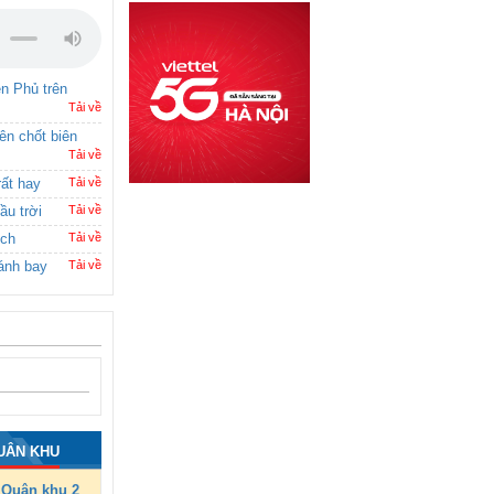
ên Phủ trên
Tải về
rên chốt biên
Tải về
rất hay
Tải về
ầu trời
Tải về
ích
Tải về
ánh bay
Tải về
UÂN KHU
Quân khu 2