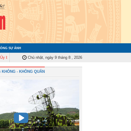
ÓNG SỰ ẢNH
Kiểm tra Quân ủy Trung ương tập huấn nghiệp vụ công tác kiểm tra, giám sá
Chủ nhật, ngày 9 tháng 8 , 2026
 KHÔNG - KHÔNG QUÂN