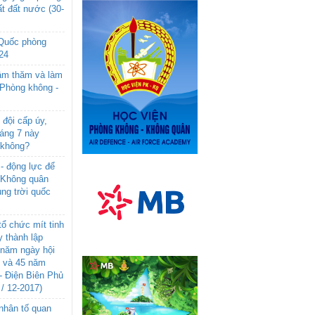
t đất nước (30-
 Quốc phòng
24
âm thăm và làm
 Phòng không -
đội cấp úy,
háng 7 này
 không?
- động lực để
-Không quân
ng trời quốc
ổ chức mít tinh
 thành lập
năm ngày hội
n và 45 năm
- Điện Biên Phủ
 / 12-2017)
- nhân tố quan