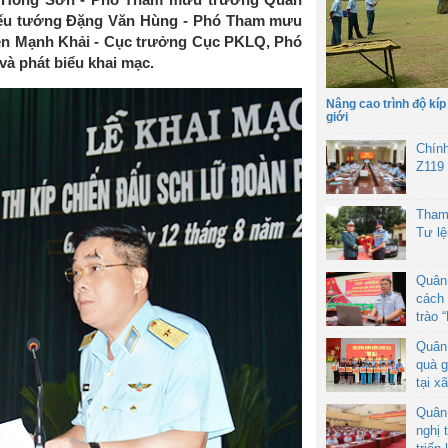
iếu tướng Đặng Văn Hùng - Phó Tham mưu
ễn Mạnh Khải - Cục trưởng Cục PKLQ, Phó
à phát biểu khai mạc.
Nâng cao trình độ kíp
giới
Chín
Z119
Tham
Tư l
Quân
cách 
trào 
Quân
quà g
tại x
Quân
nghị 