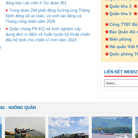
động báo cáo viên ở Sư đoàn 361
Quân khu 3
Trung đoàn 294 phát động hưởng ứng Tháng
Quân khu 5
hành động về an toàn, vệ sinh lao động và
Tháng công nhân năm 2026
Cổng TTĐT Bộ
n
Quân chủng PK-KQ rút kinh nghiệm xây
Báo Quân đội 
dựng đơn vị điểm về huấn luyện kỹ thuật chiến
Biên phòng
đấu bộ binh cho chiến sĩ mới năm 2024
Hải quân Việt
p
Quốc phòng T
LIÊN KẾT WEBSI
NG - KHÔNG QUÂN