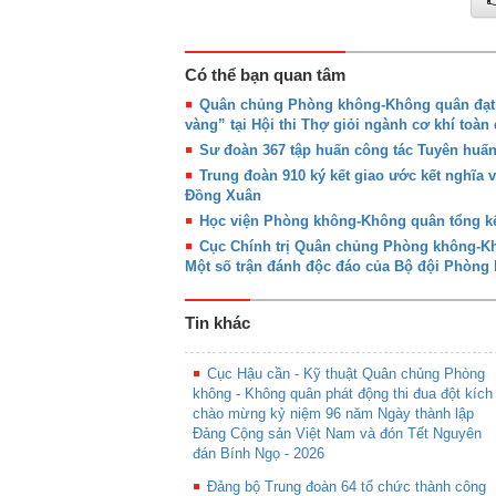
Có thể bạn quan tâm
Quân chủng Phòng không-Không quân đạt g
vàng” tại Hội thi Thợ giỏi ngành cơ khí toàn
Sư đoàn 367 tập huấn công tác Tuyên huấ
Trung đoàn 910 ký kết giao ước kết nghĩa 
Đồng Xuân
Học viện Phòng không-Không quân tổng kế
Cục Chính trị Quân chủng Phòng không-Khô
Một số trận đánh độc đáo của Bộ đội Phòn
Tin khác
Cục Hậu cần - Kỹ thuật Quân chủng Phòng
không - Không quân phát động thi đua đột kích
chào mừng kỷ niệm 96 năm Ngày thành lập
Đảng Cộng sản Việt Nam và đón Tết Nguyên
đán Bính Ngọ - 2026
Đảng bộ Trung đoàn 64 tổ chức thành công