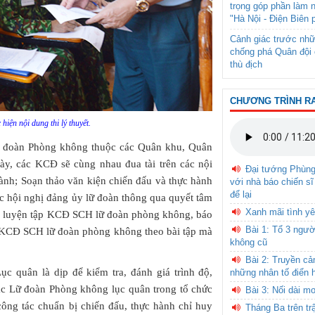
trọng góp phần làm 
"Hà Nội - Điện Biên 
Cảnh giác trước nhữ
chống phá Quân đội 
thù địch
CHƯƠNG TRÌNH R
hiện nội dung thi lý thuyết.
ữ đoàn Phòng không thuộc các Quân khu, Quân
gày, các KCĐ sẽ cùng nhau đua tài trên các nội
Đại tướng Phùn
ành; Soạn thảo văn kiện chiến đấu và thực hành
với nhà báo chiến sĩ
để lại
ức hội nghị đảng ủy lữ đoàn thông qua quyết tâm
Xanh mãi tình yê
tập luyện tập KCĐ SCH lữ đoàn phòng không, báo
Bài 1: Tổ 3 ngườ
 KCĐ SCH lữ đoàn phòng không theo bài tập mà
không cũ
Bài 2: Truyền c
 quân là dịp để kiểm tra, đánh giá trình độ,
những nhân tố điển 
c Lữ đoàn Phòng không lục quân trong tổ chức
Bài 3: Nối dài m
công tác chuẩn bị chiến đấu, thực hành chỉ huy
Tháng Ba trên tr