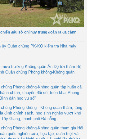
 chiến đấu sở chỉ huy trung đoàn ra đa cảnh
h ủy Quân chủng PK-KQ kiểm tra Nhà máy
 mưu trưởng Không quân Ấn Độ tới thăm Bộ
ệnh Quân chủng Phòng không-Không quân
 chủng Phòng không-Không quân tập huấn cải
hành chính, chuyển đổi số, triển khai Phong
“Bình dân học vụ số”
 chủng Phòng không - Không quân thăm, tặng
ia đình chính sách, học sinh nghèo vượt khó
ã Tây Giang, thành phố Đà nẵng
 chủng Phòng không-Không quân tham gia Hội
toàn quốc nghiên cứu, học tập, quán triệt và