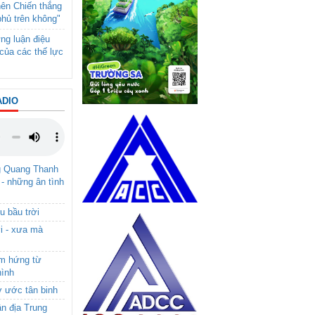
nên Chiến thắng
phủ trên không"
ng luận điệu
của các thế lực
ADIO
g Quang Thanh
 - những ân tình
u bầu trời
i - xưa mà
ảm hứng từ
hình
ơ ước tân binh
ận địa Trung