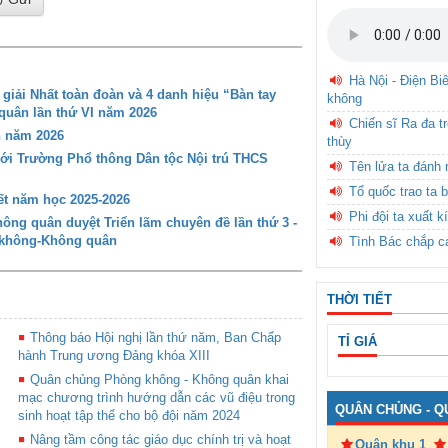
Hà Nội - Điện Bi
iải Nhất toàn đoàn và 4 danh hiệu “Bàn tay
không
 quân lần thứ VI năm 2026
Chiến sĩ Ra đa t
n năm 2026
thùy
với Trường Phổ thông Dân tộc Nội trú THCS
Tên lửa ta đánh 
Tổ quốc trao ta b
t năm học 2025-2026
Phi đội ta xuất k
ng quân duyệt Triển lãm chuyên đề lần thứ 3 -
g không-Không quân
Tình Bác chắp c
THỜI TIẾT
Thông báo Hội nghị lần thứ năm, Ban Chấp
TỈ GIÁ
hành Trung ương Đảng khóa XIII
Quân chủng Phòng không - Không quân khai
mạc chương trình hướng dẫn các vũ điệu trong
QUÂN CHỦNG - Q
sinh hoạt tập thể cho bộ đội năm 2024
Nâng tầm công tác giáo dục chính trị và hoạt
Quân khu 1