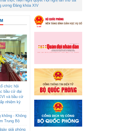
 khai thực hiện Nghị quyết Hội nghị lần thứ ba
g ương Đảng khóa XIV
ÂM
ổ chức hội
ác bầu cử đại
XVI và bầu cử
cấp nhiệm kỳ
g không - Không
am Trung Bộ
gày giải phóng