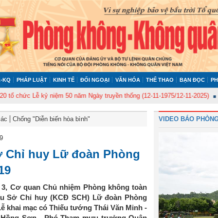
-KQ
PHÁP LUẬT
KINH TẾ
ĐỐI NGOẠI
VĂN HÓA
THỂ THAO
BẠN ĐỌC
PH
ức Lễ kỷ niệm 50 năm Ngày truyền thống (12-11-1975/12-11-2025)
Ủy ban 
Bác
Chống "Diễn biến hòa bình"
VIDEO BÁO PHÒNG
9
Sở Chỉ huy Lữ đoàn Phòng
19
n 3, Cơ quan Chủ nhiệm Phòng không toàn
đấu Sở Chỉ huy (KCĐ SCH) Lữ đoàn Phòng
 khai mạc có Thiếu tướng Thái Văn Minh -
ê Hồng Sơn - Phó Tham mưu trưởng Quân