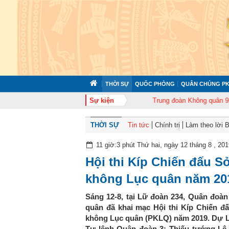
THỜI SỰ
QUỐC PHÒNG
QUÂN CHỦNG PK
372 tổ chức tập huấn cán bộ năm 2026
Sự kiện
Trung đoàn Không quân 920 tổ ch
THỜI SỰ
Tin tức
Chính trị
Làm theo lời 
11 giờ:3 phút Thứ hai, ngày 12 tháng 8 , 201
Hội thi Kíp Chiến đấu 
không Lục quân năm 20
Sáng 12-8, tại Lữ đoàn 234, Quân đoà
quân đã khai mạc Hội thi Kíp Chiến 
không Lục quân (PKLQ) năm 2019. Dự Lễ
Tư lệnh Quân đoàn 3; Thiếu tướng L