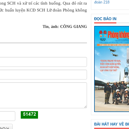
đoàn 218
ong SCH và xử trí các tình huống. Qua đó rút ra
 chức huấn luyện KCĐ SCH Lữ đoàn Phòng không
ĐỌC BÁO IN
Tin, ảnh: CÔNG GIANG
BÀI HÁT HAY VỀ B
Gửi