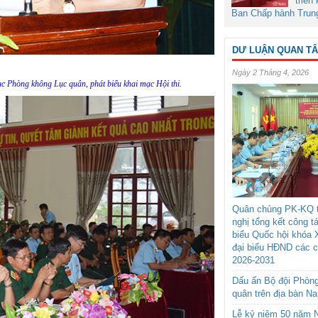
triển
Ban Chấp hành Trun
DƯ LUẬN QUAN T
Ngày 2 Tháng 4, 2026
 Phòng không Lục quân, phát biểu khai mạc Hội thi.
Quân chủng PK-KQ t
nghị tổng kết công t
biểu Quốc hội khóa 
đại biểu HĐND các 
2026-2031
Dấu ấn Bộ đội Phòn
quân trên địa bàn N
Lễ kỷ niệm 50 năm N