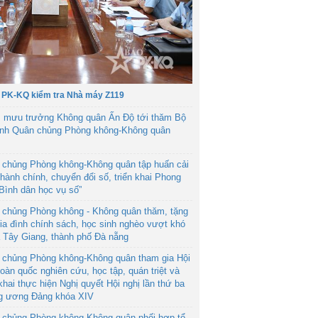
 PK-KQ kiểm tra Nhà máy Z119
 mưu trưởng Không quân Ấn Độ tới thăm Bộ
ệnh Quân chủng Phòng không-Không quân
 chủng Phòng không-Không quân tập huấn cải
hành chính, chuyển đổi số, triển khai Phong
“Bình dân học vụ số”
 chủng Phòng không - Không quân thăm, tặng
ia đình chính sách, học sinh nghèo vượt khó
ã Tây Giang, thành phố Đà nẵng
 chủng Phòng không-Không quân tham gia Hội
toàn quốc nghiên cứu, học tập, quán triệt và
 khai thực hiện Nghị quyết Hội nghị lần thứ ba
g ương Đảng khóa XIV
 chủng Phòng không-Không quân phối hợp tổ