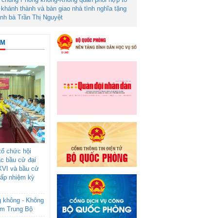
khánh thành và bàn giao nhà tình nghĩa tặng
ình bà Trần Thị Nguyệt
ÂM
ổ chức hội
ác bầu cử đại
XVI và bầu cử
cấp nhiệm kỳ
g không - Không
am Trung Bộ