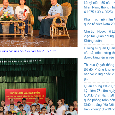
Lễ kỷ niệm 50 năm N
Miền Nam, thống nhấ
4-1975 / 30-4-2025)
Khai mạc Triển lãm
quốc tế Việt Nam 20
Chủ tịch Nước Tô L
việc tại Quân chủng
Không quân
Lương sĩ quan Quân 
ác cháu học sinh tiêu biểu năm học 2018-2019
cấp tá, cấp tướng t
được tăng lên nhiều
Thi đua Quyết thắng 
Bộ đội Phòng không
bảo vệ vững chắc vù
gia
Quân chủng PK-KQ t
kỷ niệm 73 năm ngày
QĐND Việt Nam, 28 
quốc phòng toàn dâ
Chiến thắng “Hà Nội 
trên không” (12-1972