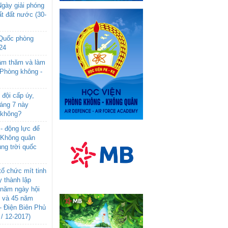
gày giải phóng
t đất nước (30-
 Quốc phòng
24
âm thăm và làm
 Phòng không -
đội cấp úy,
háng 7 này
 không?
- động lực để
-Không quân
ng trời quốc
ổ chức mít tinh
 thành lập
năm ngày hội
n và 45 năm
- Điện Biên Phủ
 / 12-2017)