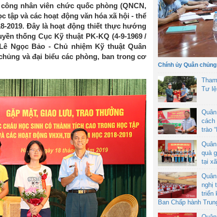
, công nhân viên chức quốc phòng (QNCN,
 tập và các hoạt động văn hóa xã hội - thể
-2019. Đây là hoạt động thiết thực hướng
yền thống Cục Kỹ thuật PK-KQ (4-9-1969 /
á Lê Ngọc Bảo - Chủ nhiệm Kỹ thuật Quân
hủng và đại biểu các phòng, ban trong cơ
Chính ủy Quân chủng
Tham
Tư l
Quân
cách 
trào 
Quân
quà g
tại x
Quân
nghị 
triển
Ban Chấp hành Trun
Quân