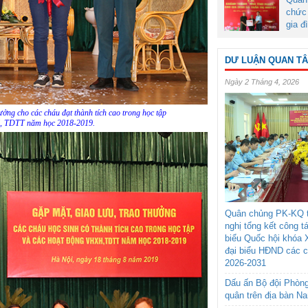
chức 
gia đ
DƯ LUẬN QUAN T
Ngày 2 Tháng 4, 2026
ởng cho các cháu đạt thành tích cao trong học tập
, TDTT năm học 2018-2019.
Quân chủng PK-KQ t
nghị tổng kết công t
biểu Quốc hội khóa 
đại biểu HĐND các 
2026-2031
Dấu ấn Bộ đội Phòn
quân trên địa bàn N