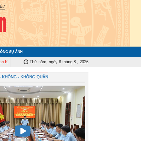
ÓNG SỰ ẢNH
tra Quân ủy Trung ương tập huấn nghiệp vụ công tác kiểm tra, giám sát năm
Thứ năm, ngày 6 tháng 8 , 2026
 KHÔNG - KHÔNG QUÂN