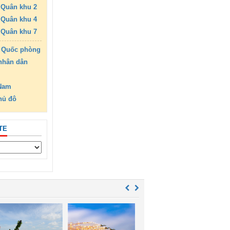
Quân khu 2
Quân khu 4
Quân khu 7
 Quốc phòng
nhân dân
 Nam
hủ đô
TE