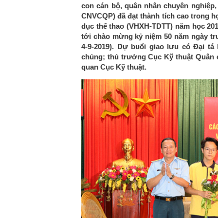
con cán bộ, quân nhân chuyên nghiệp
CNVCQP) đã đạt thành tích cao trong học
dục thể thao (VHXH-TDTT) năm học 2018
tới chào mừng kỷ niệm 50 năm ngày tru
4-9-2019). Dự buổi giao lưu có Đại t
chủng; thủ trưởng Cục Kỹ thuật Quân c
quan Cục Kỹ thuật.