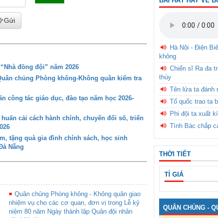
BÀI HÁT HAY VỀ B
Gửi
Hà Nội - Điện Bi
không
g “Nhà đồng đội” năm 2026
Chiến sĩ Ra đa t
thùy
 Quân chủng Phòng không-Không quân kiểm tra
Tên lửa ta đánh 
 công tác giáo dục, đào tạo năm học 2026-
Tổ quốc trao ta b
Phi đội ta xuất k
ấn cải cách hành chính, chuyển đổi số, triển
Tình Bác chắp c
026
 tặng quà gia đình chính sách, học sinh
 Đà Nẵng
THỜI TIẾT
TỈ GIÁ
Quân chủng Phòng không - Không quân giao
nhiệm vụ cho các cơ quan, đơn vị trong Lễ kỷ
QUÂN CHỦNG - Q
niệm 80 năm Ngày thành lập Quân đội nhân