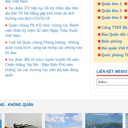
dân Việt Nam
Quân khu 1
Sư đoàn 372 tiếp tục hỗ trợ nhân dân trên
Quân khu 3
địa bàn TP Đà Nẵng gặp khó khăn do ảnh
Quân khu 5
hưởng của dịch COVID-19
Quân chủng PK-KQ chúc mừng các Bệnh
Cổng TTĐT Bộ
viện nhân kỷ niệm 62 năm Ngày Thầy thuốc
Báo Quân đội 
Việt Nam
Biên phòng
Tuổi trẻ Quân chủng Phòng không - Không
quân xung kích, sáng tạo trong các phong trào
Hải quân Việt
thi đua
Quốc phòng T
Sư đoàn 365 tổ chức tuyên truyền 50 năm
Chiến thắng “Hà Nội - Điện Biên Phủ trên
không” tại các trường học trên địa bàn đóng
LIÊN KẾT WEBSI
quân
NG - KHÔNG QUÂN