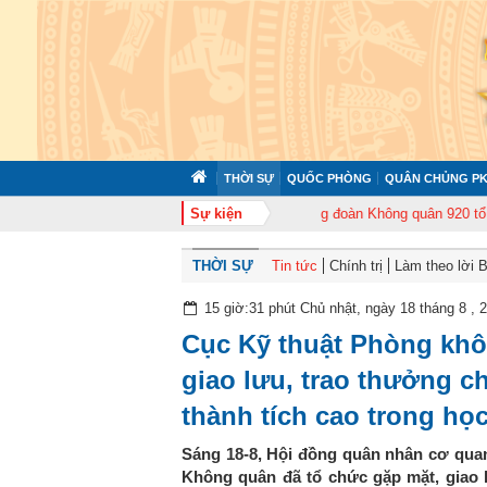
THỜI SỰ
QUỐC PHÒNG
QUÂN CHỦNG PK
tổ chức tập huấn cán bộ năm 2026
Sự kiện
Trung đoàn Không quân 920 tổ chức Lễ
THỜI SỰ
Tin tức
Chính trị
Làm theo lời 
15 giờ:31 phút Chủ nhật, ngày 18 tháng 8 , 
Cục Kỹ thuật Phòng khô
giao lưu, trao thưởng c
thành tích cao trong họ
Sáng 18-8, Hội đồng quân nhân cơ qua
Không quân đã tổ chức gặp mặt, giao l