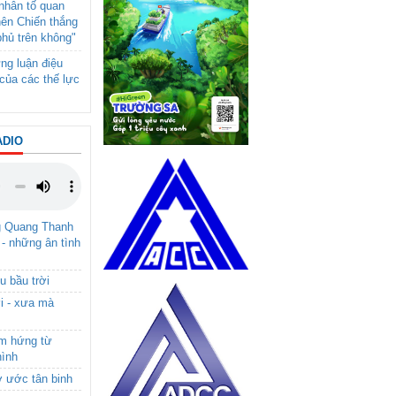
- nhân tố quan
nên Chiến thắng
phủ trên không"
ng luận điệu
của các thế lực
ADIO
g Quang Thanh
 - những ân tình
u bầu trời
i - xưa mà
ảm hứng từ
hình
ơ ước tân binh