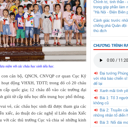
Chính trị, tinh thần 
trọng góp phần làm 
"Hà Nội - Điện Biên 
Cảnh giác trước nhữ
chống phá Quân đội 
thù địch
CHƯƠNG TRÌNH R
lưu niệm với các cháu học sinh tiểu học.
Đại tướng Phùn
là con cán bộ, QNCN, CNVQP cơ quan Cục Kỹ
với nhà báo chiến sĩ
các hoạt động VHXH, TDTT; trong đó có 20 cháu
để lại
đến cấp quốc gia; 12 cháu đỗ vào các trường đại
Xanh mãi tình yê
h giỏi từ cấp tiểu học đến trung học phổ thông.
Bài 1: Tổ 3 ngườ
không cũ
vui vẻ, các cháu học sinh đã được tham gia các
Bài 2: Truyền c
ễn xiếc, ảo thuật do các nghệ sĩ Liên đoàn Xiếc
những nhân tố điển 
ưu với các thủ trưởng Cục và chia sẻ những kinh
Bài 3: Nối dài m