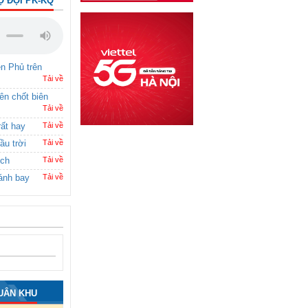
Ộ ĐỘI PK-KQ
ên Phủ trên
Tải về
rên chốt biên
Tải về
rất hay
Tải về
ầu trời
Tải về
ích
Tải về
ánh bay
Tải về
UÂN KHU