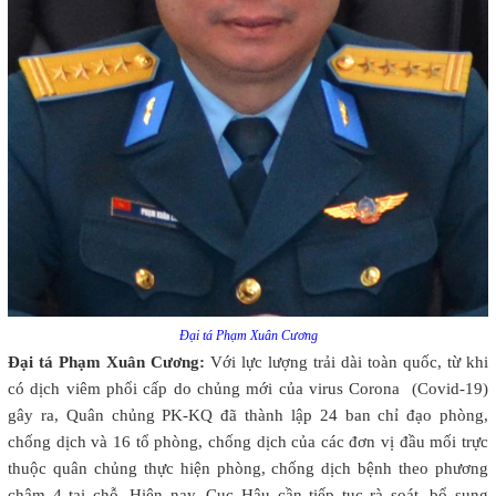
Đại tá Phạm Xuân Cương
Đại tá Phạm Xuân Cương:
Với lực lượng trải dài toàn quốc, từ khi
có dịch viêm phổi cấp do chủng mới của virus Corona (Covid-19)
gây ra, Quân chủng PK-KQ đã thành lập 24 ban chỉ đạo phòng,
chống dịch và 16 tổ phòng, chống dịch của các đơn vị đầu mối trực
thuộc quân chủng thực hiện phòng, chống dịch bệnh theo phương
châm 4 tại chỗ. Hiện nay, Cục Hậu cần tiếp tục rà soát, bổ sung