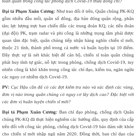
toàn quân trong công tác phòng dịch Covid-19 thưa đồng chí?
Đại tá Phạm Xuân Cương:
Như trao đổi ở trên, Quân chủng PK-KQ
gồm nhiều đầu mối, quân số đông, địa bàn đóng quân rộng, phân
tán; lực lượng trực ban chiến đấu các trung đoàn KQ, các tiểu đoàn
(đại đội) PK, trạm radar và phi công là những trọng tâm phải được
quan tâm đặc biệt, quân chủng tiếp nhận hàng nghìn chiến sĩ mới,
thuộc 21 tỉnh, thành phố trong cả nước và huấn luyện tại 10 điểm.
Đây thực sự là nét khác biệt để cán bộ, chiến sĩ toàn quân chủng
phát huy tính tự giác, nỗ lực trong phòng, chống dịch Covid-19, tuy
nhiên cũng là khó khăn trong công tác chỉ đạo, kiểm tra, ngăn ngừa
các nguy cơ nhiễm dịch Covid-19.
PV:
Cục Hậu cần đã có các đợt kiểm tra nào và xác định các vùng,
đơn vị nào trong quân chủng có nguy cơ lây dịch cao? Đặc biệt với
các đơn vị huấn luyện chiến sĩ mới?
Đại tá Phạm Xuân Cương:
Ban chỉ đạo phòng, chống dịch Quân
chủng PK-KQ đã thực hiện nghiêm các hướng dẫn, quy định của cấp
trên đối với công tác phòng, chống dịch Covid-19 bảo đảm sức khỏe
cho chiến sĩ mới nhập ngũ năm 2020. Đồng thời, ban chỉ đạo của