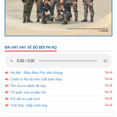
BÀI HÁT HAY VỀ BỘ ĐỘI PK-KQ
Hà Nội - Điện Biên Phủ trên không
Tải về
Chiến sĩ Ra đa trên chốt biên thùy
Tải về
Tên lửa ta đánh rất hay
Tải về
Tổ quốc trao ta bầu trời
Tải về
Phi đội ta xuất kích
Tải về
Tình Bác chắp cánh bay
Tải về