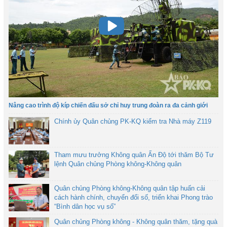
Nâng cao trình độ kíp chiến đấu sở chỉ huy trung đoàn ra đa cảnh giới
Chính ủy Quân chủng PK-KQ kiểm tra Nhà máy Z119
Tham mưu trưởng Không quân Ấn Độ tới thăm Bộ Tư
lệnh Quân chủng Phòng không-Không quân
Quân chủng Phòng không-Không quân tập huấn cải
cách hành chính, chuyển đổi số, triển khai Phong trào
“Bình dân học vụ số”
Quân chủng Phòng không - Không quân thăm, tặng quà