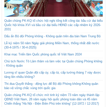
Quân chủng PK-KQ tổ chức hội nghị tổng kết công tác bầu cử đại biểu
Quốc hội khóa XVI và bầu cử đại biểu HĐND các cấp nhiệm kỳ 2026-
2031
Dấu ấn Bộ đội Phòng không - Không quân trên địa bàn Nam Trung Bộ
Lễ kỷ niệm 50 năm Ngày giải phóng Miền Nam, thống nhất đất nước
(30-4-1975 / 30-4-2025)
Khai mạc Triển lãm Quốc phòng quốc tế Việt Nam 2024
Chủ tịch Nước Tô Lâm thăm và làm việc tại Quân chủng Phòng không
- Không quân
Lương sĩ quan Quân đội cấp úy, cấp tá, cấp tướng tháng 7 này được
tăng lên nhiều không?
Thi đua Quyết thắng - động lực để Bộ đội Phòng không-Không quân
bảo vệ vững chắc vùng trời quốc gia
Quân chủng PK-KQ tổ chức mít tinh kỷ niệm 73 năm ngày thành lập
QĐND Việt Nam, 28 năm ngày hội quốc phòng toàn dân và 45 năm
Chiến thắng “Hà Nội - Điện Biên Phủ trên không” (12-1972 / 12-2017)