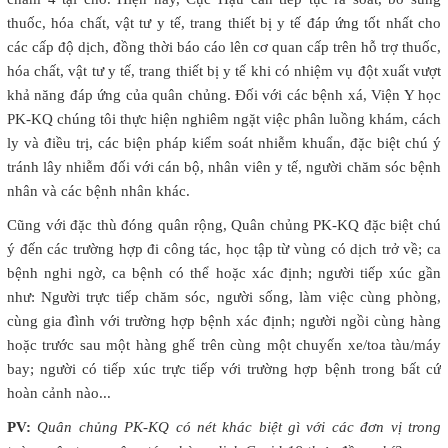
thuốc, hóa chất, vật tư y tế, trang thiết bị y tế đáp ứng tốt nhất cho
các cấp độ dịch, đồng thời báo cáo lên cơ quan cấp trên hỗ trợ thuốc,
hóa chất, vật tư y tế, trang thiết bị y tế khi có nhiệm vụ đột xuất vượt
khả năng đáp ứng của quân chủng. Đối với các bệnh xá, Viện Y học
PK-KQ chúng tôi thực hiện nghiêm ngặt việc phân luồng khám, cách
ly và điều trị, các biện pháp kiểm soát nhiễm khuẩn, đặc biệt chú ý
tránh lây nhiễm đối với cán bộ, nhân viên y tế, người chăm sóc bệnh
nhân và các bệnh nhân khác.
Cũng với đặc thù đóng quân rộng, Quân chủng PK-KQ đặc biệt chú
ý đến các trường hợp đi công tác, học tập từ vùng có dịch trở về; ca
bệnh nghi ngờ, ca bệnh có thể hoặc xác định; người tiếp xúc gần
như: Người trực tiếp chăm sóc, người sống, làm việc cùng phòng,
cùng gia đình với trường hợp bệnh xác định; người ngồi cùng hàng
hoặc trước sau một hàng ghế trên cùng một chuyến xe/toa tàu/máy
bay; người có tiếp xúc trực tiếp với trường hợp bệnh trong bất cứ
hoàn cảnh nào...
PV:
Quân chủng PK-KQ có nét khác biệt gì với các đơn vị trong