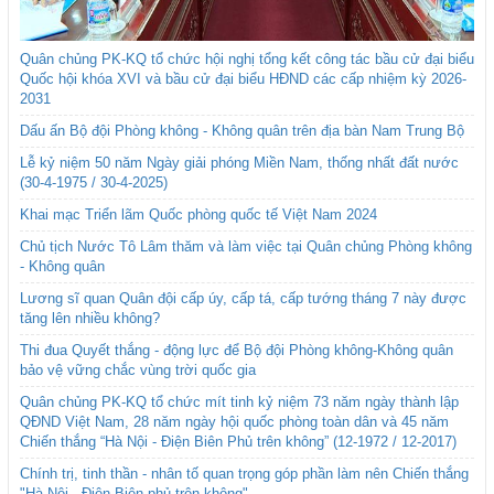
Quân chủng PK-KQ tổ chức hội nghị tổng kết công tác bầu cử đại biểu
Quốc hội khóa XVI và bầu cử đại biểu HĐND các cấp nhiệm kỳ 2026-
2031
Dấu ấn Bộ đội Phòng không - Không quân trên địa bàn Nam Trung Bộ
Lễ kỷ niệm 50 năm Ngày giải phóng Miền Nam, thống nhất đất nước
(30-4-1975 / 30-4-2025)
Khai mạc Triển lãm Quốc phòng quốc tế Việt Nam 2024
Chủ tịch Nước Tô Lâm thăm và làm việc tại Quân chủng Phòng không
- Không quân
Lương sĩ quan Quân đội cấp úy, cấp tá, cấp tướng tháng 7 này được
tăng lên nhiều không?
Thi đua Quyết thắng - động lực để Bộ đội Phòng không-Không quân
bảo vệ vững chắc vùng trời quốc gia
Quân chủng PK-KQ tổ chức mít tinh kỷ niệm 73 năm ngày thành lập
QĐND Việt Nam, 28 năm ngày hội quốc phòng toàn dân và 45 năm
Chiến thắng “Hà Nội - Điện Biên Phủ trên không” (12-1972 / 12-2017)
Chính trị, tinh thần - nhân tố quan trọng góp phần làm nên Chiến thắng
"Hà Nội - Điện Biên phủ trên không"