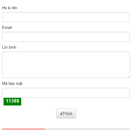
Họ & tên
Email
Lời bình
Mã bảo mật
Gửi