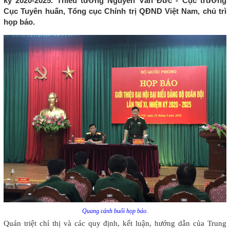
kỳ 2020-2025. Thiếu tướng Nguyễn Văn Đức - Cục trưởng
Cục Tuyên huấn, Tổng cục Chính trị QĐND Việt Nam, chủ trì
họp báo.
Quang cảnh buổi họp báo.
Quán triệt chỉ thị và các quy định, kết luận, hướng dẫn của Trung