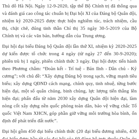
Thủ đô Hà Nội. Ngày 12-9-2020, tập thể Bộ Chính trị đã thông qua
và đánh giá cao công tác chuẩn bị Đại hội XI của Đảng bộ Quân đội,
nhiệm kỳ 2020-2025 được thực hiện nghiêm túc, trách nhiệm, cầu
thị, chặt chẽ, đúng tinh thần Chỉ thị 35 ngày 30-5-2019 của Bộ
Chính trị và các văn bản, hướng dẫn của Trung ương.
Đại hội đại biểu Đảng bộ Quân đội lần thứ XI, nhiệm kỳ 2020-2025
dự kiến được tổ chức trong 4 ngày (từ ngày 27 đến 30-9-2020);
phiên trù bị 1 ngày, phiên chính thức 3 ngày. Đại hội được tiến hành
theo Phương châm: “Đoàn kết - Trí tuệ - Bản lĩnh - Dân chủ - Kỷ
cương”; với chủ đề: “Xây dựng Đảng bộ trong sạch, vững mạnh tiêu
biểu; xây dựng QĐND cách mạng, chính quy, tinh nhuệ, từng bước
hiện đại, một số quân chủng, binh chủng, lực lượng tiến thẳng lên
hiện đại; phấn đấu từ năm 2030 xây dựng Quân đội hiện đại, làm
nòng cốt xây dựng nền quốc phòng toàn dân, bảo vệ vững chắc Tổ
quốc Việt Nam XHCN, góp phần giữ vững môi trường hòa bình, ổn
định để phát triển đất nước”.
Đại hội gồm 450 đại biểu chính thức (20 đại biểu đương nhiên, 430
đại biểu được bầu từ các đại hội của 60 đảng bộ trực thuộc Quân ủy