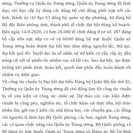
ương, Thường vụ Quân ủy Trung ương, Quân ủy Trung ương đã lãnh
đạo, chỉ đạo cấp ủy đảng các đảng bộ chủ động phối hợp với các
tỉnh, thành ủy chỉ đạo 63 đảng bộ quân sự địa phương, 44 đảng bộ
Bộ đội Biên phòng tỉnh, thành phố tổ chức đại hội đúng kế hoạch.
Đến ngày 14-9-2020, có hơn 28.000 tổ chức đảng ở cơ sở, 287 đảng
bộ cấp trên trực tiếp cơ sở và 60/60 đảng bộ trực thuộc Quân uỷ
Trung ương hoàn thành đại hội bảo đảm đúng nguyên tắc, thủ tục,
đạt kết quả tốt. Tuyệt đại đa số nhân sự dự kiến cơ cấu cấp ủy đều
trúng cử với số phiếu tín nhiệm cao và rất cao. Sau đại hội, tạo được
không khí phấn khởi, đoàn kết, quyết tâm phấn đấu hoàn thành tốt
nhiệm vụ được giao.
Về công tác chuẩn bị Đại hội đại biểu Đảng bộ Quân đội lần thứ XI,
Thường vụ Quân ủy Trung ương đã chủ động làm tốt công tác chuẩn
bị về văn kiện và công tác nhân sự. Dự thảo các văn kiện được
chuẩn bị công phu, nghiêm túc, tổ chức khảo sát thực tiễn, hội thảo
nhiều lần, gửi xin ý kiến các nhà khoa học, các chuyên gia, các đồng
chí nguyên là lãnh đạo Bộ Quốc phòng, các ban, ngành Trung ương,
các cơ quan chức năng của Quân ủy Trung ương, Bộ Quốc phòng và
60 đảng ủy trực thuộc Quân ủy Trung ương và Đảng ủy Bộ Tư lệnh