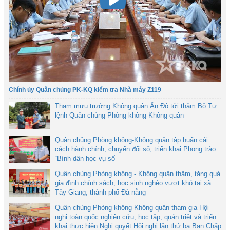
Chính ủy Quân chủng PK-KQ kiểm tra Nhà máy Z119
Tham mưu trưởng Không quân Ấn Độ tới thăm Bộ Tư
lệnh Quân chủng Phòng không-Không quân
Quân chủng Phòng không-Không quân tập huấn cải
cách hành chính, chuyển đổi số, triển khai Phong trào
“Bình dân học vụ số”
Quân chủng Phòng không - Không quân thăm, tặng quà
gia đình chính sách, học sinh nghèo vượt khó tại xã
Tây Giang, thành phố Đà nẵng
Quân chủng Phòng không-Không quân tham gia Hội
nghị toàn quốc nghiên cứu, học tập, quán triệt và triển
khai thực hiện Nghị quyết Hội nghị lần thứ ba Ban Chấp