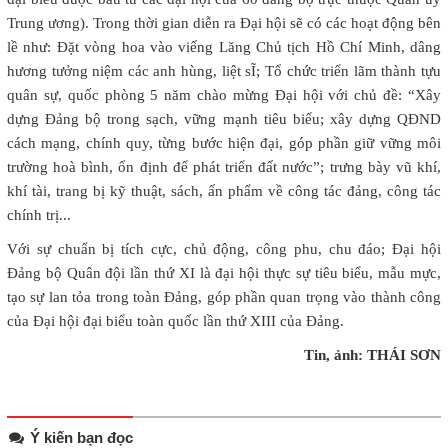
Trung ương). Trong thời gian diễn ra Đại hội sẽ có các hoạt động bên
lề như: Đặt vòng hoa vào viếng Lăng Chủ tịch Hồ Chí Minh, dâng
hương tưởng niệm các anh hùng, liệt sĨ; Tổ chức triển lãm thành tựu
quân sự, quốc phòng 5 năm chào mừng Đại hội với chủ đề: “Xây
dựng Đảng bộ trong sạch, vững mạnh tiêu biểu; xây dựng QĐND
cách mạng, chính quy, từng bước hiện đại, góp phần giữ vững môi
trường hoà bình, ổn định để phát triển đất nước”; trưng bày vũ khí,
khí tài, trang bị kỹ thuật, sách, ấn phẩm về công tác đảng, công tác
chính trị...
Với sự chuẩn bị tích cực, chủ động, công phu, chu đáo; Đại hội
Đảng bộ Quân đội lần thứ XI là đại hội thực sự tiêu biểu, mẫu mực,
tạo sự lan tỏa trong toàn Đảng, góp phần quan trọng vào thành công
của Đại hội đại biểu toàn quốc lần thứ XIII của Đảng.
Tin, ảnh: THÁI SƠN
Ý kiến bạn đọc