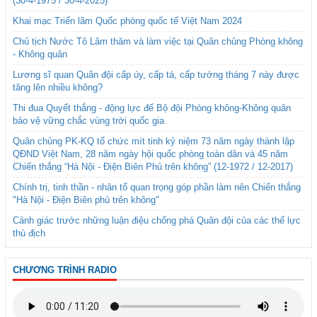
(30-4-1975 / 30-4-2025)
Khai mạc Triển lãm Quốc phòng quốc tế Việt Nam 2024
Chủ tịch Nước Tô Lâm thăm và làm việc tại Quân chủng Phòng không
- Không quân
Lương sĩ quan Quân đội cấp úy, cấp tá, cấp tướng tháng 7 này được
tăng lên nhiều không?
Thi đua Quyết thắng - động lực để Bộ đội Phòng không-Không quân
bảo vệ vững chắc vùng trời quốc gia
Quân chủng PK-KQ tổ chức mít tinh kỷ niệm 73 năm ngày thành lập
QĐND Việt Nam, 28 năm ngày hội quốc phòng toàn dân và 45 năm
Chiến thắng “Hà Nội - Điện Biên Phủ trên không” (12-1972 / 12-2017)
Chính trị, tinh thần - nhân tố quan trọng góp phần làm nên Chiến thắng
"Hà Nội - Điện Biên phủ trên không"
Cảnh giác trước những luận điệu chống phá Quân đội của các thế lực
thù địch
CHƯƠNG TRÌNH RADIO