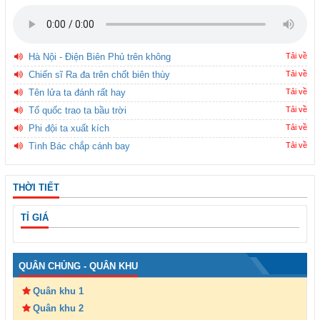
Hà Nội - Điện Biên Phủ trên không
Tải về
Chiến sĩ Ra đa trên chốt biên thùy
Tải về
Tên lửa ta đánh rất hay
Tải về
Tổ quốc trao ta bầu trời
Tải về
Phi đội ta xuất kích
Tải về
Tình Bác chắp cánh bay
Tải về
THỜI TIẾT
TỈ GIÁ
QUÂN CHỦNG - QUÂN KHU
Quân khu 1
Quân khu 2