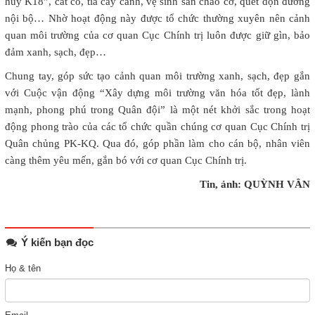
huy K18”, cắt cỏ, tỉa cây cảnh, vệ sinh sân chào cờ, quét dọn đường
nội bộ… Nhờ hoạt động này được tổ chức thường xuyên nên cảnh
quan môi trường của cơ quan Cục Chính trị luôn được giữ gìn, bảo
đảm xanh, sạch, đẹp…
Chung tay, góp sức tạo cảnh quan môi trường xanh, sạch, đẹp gắn
với Cuộc vận động “Xây dựng môi trường văn hóa tốt đẹp, lành
mạnh, phong phú trong Quân đội” là một nét khởi sắc trong hoạt
động phong trào của các tổ chức quần chúng cơ quan Cục Chính trị
Quân chủng PK-KQ. Qua đó, góp phần làm cho cán bộ, nhân viên
càng thêm yêu mến, gắn bó với cơ quan Cục Chính trị.
Tin, ảnh: QUỲNH VÂN
Ý kiến bạn đọc
Họ & tên