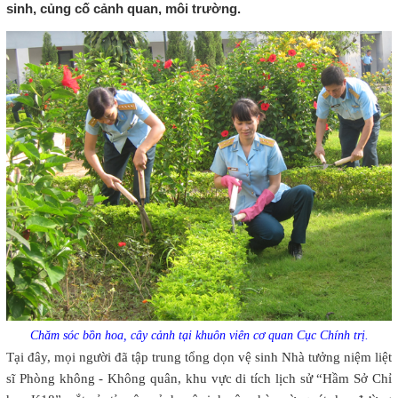
sinh, củng cố cảnh quan, môi trường.
Chăm sóc bồn hoa, cây cảnh tại khuôn viên cơ quan Cục Chính trị.
Tại đây, mọi người đã tập trung tổng dọn vệ sinh Nhà tưởng niệm liệt
sĩ Phòng không - Không quân, khu vực di tích lịch sử “Hầm Sở Chỉ