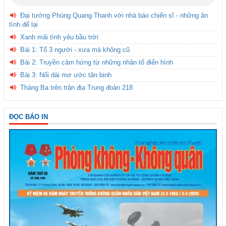
Đại tướng Phùng Quang Thanh với nhà báo chiến sĩ - những ân
tình để lại
Xanh mãi tình yêu bầu trời
Bài 1: Tổ 3 người - xưa mà không cũ
Bài 2: Truyền cảm hứng từ những nhân tố điển hình
Bài 3: Nối dài mơ ước tân binh
Tháng Ba trên trận địa Trung đoàn 218
ĐỌC BÁO IN