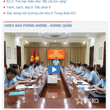
Kỳ 2: Tìm hạt nhân như “đãi cát tìm vàng”
Xanh, sạch, đẹp ở Tiểu đoàn 6
Xây dựng môi trường văn hóa ở Trung đoàn 917
VIDEO BÁO PHÒNG KHÔNG - KHÔNG QUÂN