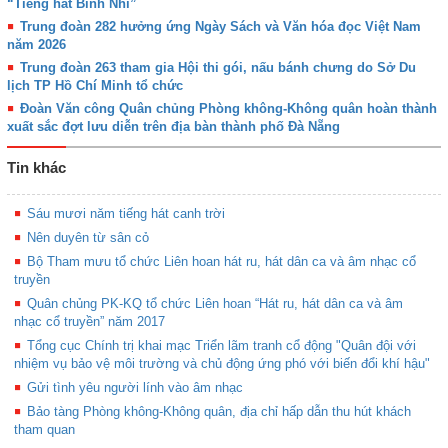
“Tiếng hát Binh Nhì”
Trung đoàn 282 hưởng ứng Ngày Sách và Văn hóa đọc Việt Nam
năm 2026
Trung đoàn 263 tham gia Hội thi gói, nấu bánh chưng do Sở Du
lịch TP Hồ Chí Minh tổ chức
Đoàn Văn công Quân chủng Phòng không-Không quân hoàn thành
xuất sắc đợt lưu diễn trên địa bàn thành phố Đà Nẵng
Tin khác
Sáu mươi năm tiếng hát canh trời
Nên duyên từ sân cỏ
Bộ Tham mưu tổ chức Liên hoan hát ru, hát dân ca và âm nhạc cổ
truyền
Quân chủng PK-KQ tổ chức Liên hoan “Hát ru, hát dân ca và âm
nhạc cổ truyền” năm 2017
Tổng cục Chính trị khai mạc Triển lãm tranh cổ động "Quân đội với
nhiệm vụ bảo vệ môi trường và chủ động ứng phó với biến đổi khí hậu"
Gửi tình yêu người lính vào âm nhạc
Bảo tàng Phòng không-Không quân, địa chỉ hấp dẫn thu hút khách
tham quan