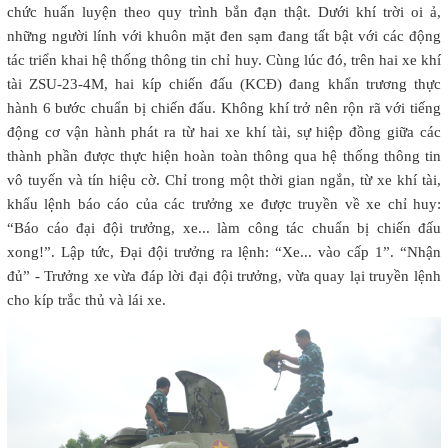
chức huấn luyện theo quy trình bắn đạn thật. Dưới khí trời oi ả,
những người lính với khuôn mặt đen sạm đang tất bật với các động
tác triển khai hệ thống thông tin chỉ huy. Cùng lúc đó, trên hai xe khí
tài ZSU-23-4M, hai kíp chiến đấu (KCĐ) đang khẩn trương thực
hành 6 bước chuẩn bị chiến đấu. Không khí trở nên rộn rã với tiếng
động cơ vận hành phát ra từ hai xe khí tài, sự hiệp đồng giữa các
thành phần được thực hiện hoàn toàn thông qua hệ thống thông tin
vô tuyến và tín hiệu cờ. Chỉ trong một thời gian ngắn, từ xe khí tài,
khẩu lệnh báo cáo của các trưởng xe được truyền về xe chỉ huy:
“Báo cáo đại đội trưởng, xe... làm công tác chuẩn bị chiến đấu
xong!”. Lập tức, Đại đội trưởng ra lệnh: “Xe... vào cấp 1”. “Nhận
đủ” - Trưởng xe vừa đáp lời đại đội trưởng, vừa quay lại truyền lệnh
cho kíp trắc thủ và lái xe.