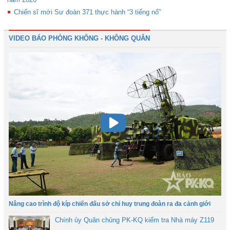
Chiến sĩ mới Sư đoàn 371 thực hành “3 tiếng nổ”
VIDEO BÁO PHÒNG KHÔNG - KHÔNG QUÂN
Nâng cao trình độ kíp chiến đấu sở chỉ huy trung đoàn ra đa cảnh giới
Chính ủy Quân chủng PK-KQ kiểm tra Nhà máy Z119