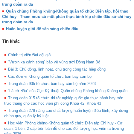
trung đoàn ra đa
Quân chủng Phòng không-Không quân tổ chức Diễn tập, hội thao
Chỉ huy - Tham mưu có một phần thực binh kíp chiến đấu sở chỉ huy
trung đoàn ra đa
Huấn luyện giỏi để sẵn sàng chiến đấu
Tin khác
Chính trị viên Đại đội giỏi
“Vươn xa cánh sóng” bảo vệ vùng trời Đông Nam Bộ
Bài 3: Chủ động, linh hoạt, chú trọng công tác hiệp đồng
Các đơn vị Không quân tổ chức ban bay cán bộ
Trung đoàn 935 tổ chức ban bay cán bộ năm 2023
“Lá cờ đầu” của Cục Kỹ thuật Quân chủng Phòng không-Không quân
Trung đoàn 915 tổ chức thi tốt nghiệp quốc gia thực hành bay trên
trực thăng cho các học viên phi công Khóa 42, Khóa 43
Trung đoàn 278 nâng cao chất lượng huấn luyện điều lệnh, xây dựng
chính quy, quản lý kỷ luật
Học viện Phòng không-Không quân tổ chức Diễn tập Chỉ huy - Cơ
quan, 1 bên, 2 cấp trên bản đồ cho các đối tượng học viên ra trường
năm 2026