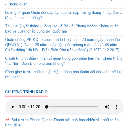
- Không quân
Lương sĩ quan Quân đội cấp úy, cấp tá, cấp tướng tháng 7 này được
tăng lên nhiều không?
Thi đua Quyết thắng - động lực để Bộ đội Phòng không-Không quân
bảo vệ vững chắc vùng trời quốc gia
Quân chủng PK-KQ tổ chức mít tinh kỷ niệm 73 năm ngày thành lập
QĐND Việt Nam, 28 năm ngày hội quốc phòng toàn dân và 45 năm
Chiến thắng “Hà Nội - Điện Biên Phủ trên không” (12-1972 / 12-2017)
Chính trị, tinh thần - nhân tố quan trọng góp phần làm nên Chiến thắng
"Hà Nội - Điện Biên phủ trên không"
Cảnh giác trước những luận điệu chống phá Quân đội của các thế lực
thù địch
CHƯƠNG TRÌNH RADIO
Đại tướng Phùng Quang Thanh với nhà báo chiến sĩ - những ân
tình để lại