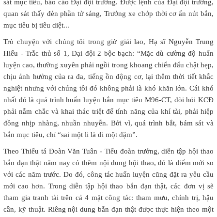
sát mục tiêu, báo cáo Đại đội trưởng. Được lệnh của Đại đội trưởng,
quan sát thấy đèn phần tử sáng, Trưởng xe chớp thời cơ ấn nút bắn,
mục tiêu bị tiêu diệt...
Trò chuyện với chúng tôi trong giờ giải lao, Hạ sĩ Nguyễn Trung
Hiếu - Trắc thủ số 1, Đại đội 2 bộc bạch: “Mặc dù cường độ huấn
luyện cao, thường xuyên phải ngồi trong khoang chiến đấu chật hẹp,
chịu ảnh hưởng của ra đa, tiếng ồn động cơ, lại thêm thời tiết khắc
nghiệt nhưng với chúng tôi đó không phải là khó khăn lớn. Cái khó
nhất đó là quá trình huấn luyện bắn mục tiêu M96-CT, đòi hỏi KCĐ
phải nắm chắc và khai thác triệt để tính năng của khí tài, phải hiệp
đồng nhịp nhàng, nhuần nhuyễn. Bởi vì, quá trình bắt, bám sát và
bắn mục tiêu, chỉ “sai một li là đi một dặm”.
Theo Thiếu tá Đoàn Văn Tuân - Tiểu đoàn trưởng, diễn tập hội thao
bắn đạn thật năm nay có thêm nội dung hội thao, đó là điểm mới so
với các năm trước. Do đó, công tác huấn luyện cũng đặt ra yêu cầu
mới cao hơn. Trong diễn tập hội thao bắn đạn thật, các đơn vị sẽ
tham gia tranh tài trên cả 4 mặt công tác: tham mưu, chính trị, hậu
cần, kỹ thuật. Riêng nội dung bắn đạn thật được thực hiện theo một