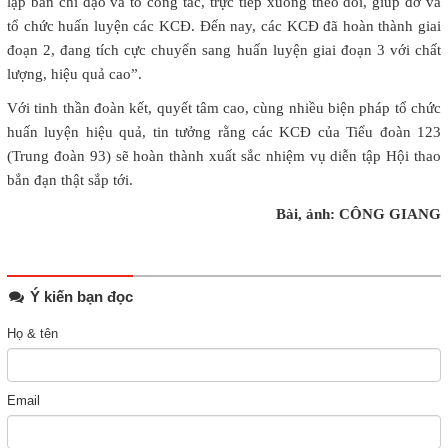
lập ban chỉ đạo và tổ công tác, trực tiếp xuống theo dõi, giúp đỡ và
tổ chức huấn luyện các KCĐ. Đến nay, các KCĐ đã hoàn thành giai
đoạn 2, đang tích cực chuyển sang huấn luyện giai đoạn 3 với chất
lượng, hiệu quả cao”.
Với tinh thần đoàn kết, quyết tâm cao, cùng nhiều biện pháp tổ chức
huấn luyện hiệu quả, tin tưởng rằng các KCĐ của Tiểu đoàn 123
(Trung đoàn 93) sẽ hoàn thành xuất sắc nhiệm vụ diễn tập Hội thao
bắn đạn thật sắp tới.
Bài, ảnh: CÔNG GIANG
Ý kiến bạn đọc
Họ & tên
Email