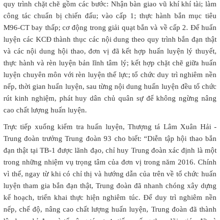
quy trình chặt chẽ gồm các bước: Nhận bàn giao vũ khí khí tài; làm
công tác chuẩn bị chiến đấu; vào cấp 1; thực hành bắn mục tiêu
M96-CT bay thấp; cơ động trong giải quạt bắn và về cấp 2. Để huấn
luyện các KCĐ thành thục các nội dung theo quy trình bắn đạn thật
và các nội dung hội thao, đơn vị đã kết hợp huấn luyện lý thuyết,
thực hành và rèn luyện bản lĩnh tâm lý; kết hợp chặt chẽ giữa huấn
luyện chuyên môn với rèn luyện thể lực; tổ chức duy trì nghiêm nền
nếp, thời gian huấn luyện, sau từng nội dung huấn luyện đều tổ chức
rút kinh nghiệm, phát huy dân chủ quân sự để không ngừng nâng
cao chất lượng huấn luyện.
Trực tiếp xuống kiểm tra huấn luyện, Thượng tá Lâm Xuân Hải -
Trung đoàn trưởng Trung đoàn 93 cho biết: “Diễn tập hội thao bắn
đạn thật tại TB-1 được lãnh đạo, chỉ huy Trung đoàn xác định là một
trong những nhiệm vụ trọng tâm của đơn vị trong năm 2016. Chính
vì thế, ngay từ khi có chỉ thị và hướng dẫn của trên về tổ chức huấn
luyện tham gia bắn đạn thật, Trung đoàn đã nhanh chóng xây dựng
kế hoạch, triển khai thực hiện nghiêm túc. Để duy trì nghiêm nền
nếp, chế độ, nâng cao chất lượng huấn luyện, Trung đoàn đã thành