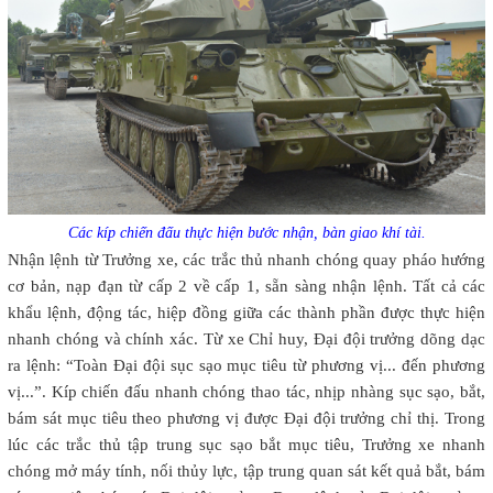
Các kíp chiến đấu thực hiện bước nhận, bàn giao khí tài.
Nhận lệnh từ Trưởng xe, các trắc thủ nhanh chóng quay pháo hướng
cơ bản, nạp đạn từ cấp 2 về cấp 1, sẵn sàng nhận lệnh. Tất cả các
khẩu lệnh, động tác, hiệp đồng giữa các thành phần được thực hiện
nhanh chóng và chính xác. Từ xe Chỉ huy, Đại đội trưởng dõng dạc
ra lệnh: “Toàn Đại đội sục sạo mục tiêu từ phương vị... đến phương
vị...”. Kíp chiến đấu nhanh chóng thao tác, nhịp nhàng sục sạo, bắt,
bám sát mục tiêu theo phương vị được Đại đội trưởng chỉ thị. Trong
lúc các trắc thủ tập trung sục sạo bắt mục tiêu, Trưởng xe nhanh
chóng mở máy tính, nối thủy lực, tập trung quan sát kết quả bắt, bám