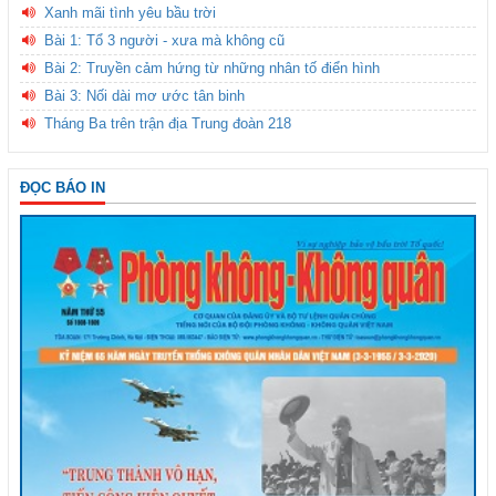
Xanh mãi tình yêu bầu trời
Bài 1: Tổ 3 người - xưa mà không cũ
Bài 2: Truyền cảm hứng từ những nhân tố điển hình
Bài 3: Nối dài mơ ước tân binh
Tháng Ba trên trận địa Trung đoàn 218
ĐỌC BÁO IN